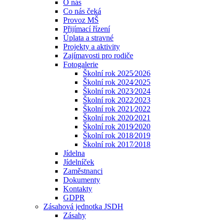
O nás
Co nás čeká
Provoz MŠ
Přijímací řízení
Úplata a stravné
Projekty a aktivity
Zajímavosti pro rodiče
Fotogalerie
Školní rok 2025⁄2026
Školní rok 2024⁄2025
Školní rok 2023⁄2024
Školní rok 2022⁄2023
Školní rok 2021⁄2022
Školní rok 2020⁄2021
Školní rok 2019⁄2020
Školní rok 2018⁄2019
Školní rok 2017⁄2018
Jídelna
Jídelníček
Zaměstnanci
Dokumenty
Kontakty
GDPR
Zásahová jednotka JSDH
Zásahy