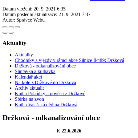
Datum vložení:
20. 9. 2021 6:35
Datum poslední aktualizace:
21. 9. 2021 7:37
Autor:
Správce Webu
Aktuality
Aktuality
Chodníky a vjezdy v rámci akce Silnice II⁄489: Držková
Držková - odkanalizování obce
Slintavka a kulhavka
Kalendář akcí
Na kole z Držkové do Držkova
Archiv aktualit
Kniha Pohádky a pověsti z Držkové
Sbírka na zvon
Kniha Valašská dědina Držková
Držková - odkanalizování obce
K
22.6.2026