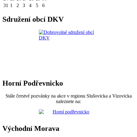
31
1
2
3
4
5
6
Sdružení obcí DKV
Horní Podřevnicko
Stále čerstvé pozvánky na akce v regionu Slušovicka a Vizovicka
naleznete na:
Východní Morava