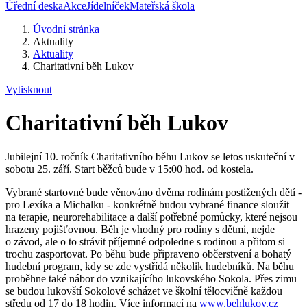
Úřední deska
Akce
Jídelníček
Mateřská škola
Úvodní stránka
Aktuality
Aktuality
Charitativní běh Lukov
Vytisknout
Charitativní běh Lukov
Jubilejní 10. ročník Charitativního běhu Lukov se letos uskuteční v
sobotu 25. září. Start běžců bude v 15:00 hod. od kostela.
Vybrané startovné bude věnováno dvěma rodinám postižených dětí -
pro Lexíka a Michalku - konkrétně budou vybrané finance sloužit
na terapie, neurorehabilitace a další potřebné pomůcky, které nejsou
hrazeny pojišťovnou. Běh je vhodný pro rodiny s dětmi, nejde
o závod, ale o to strávit příjemné odpoledne s rodinou a přitom si
trochu zasportovat. Po běhu bude připraveno občerstvení a bohatý
hudební program, kdy se zde vystřídá několik hudebníků. Na běhu
proběhne také nábor do vznikajícího lukovského Sokola. Přes zimu
se budou lukovští Sokolové scházet ve školní tělocvičně každou
středu od 17 do 18 hodin. Více informací na
www.behlukov.cz