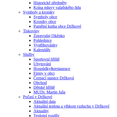
Historické předměty
Krása mluvy valašského lidu
Symboly a kroniky
Symboly obce
Kroniky obce
Pamětní kniha obce Držkové
Tiskoviny
Zpravodaj Okénko
Pohlednice
Vystřihovánky
Kalendáře
Služby
Sportovní hřiště
Ubytování
Hospůdky&restaurace
Firmy v obci
Čerpací stanice Držková
Obchod
Dětské hřiště
MUDr. Martin Jaša
Počasí v Držkové
Aktuální data
Aktuální teplota a vlhkost vzduchu v Držkové
Aktuality
Teplotní rozdíly