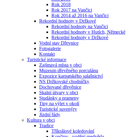
Rok 2018
Rok 2017 na Vančici
Rok 2014 až 2016 na Vančici
Rekordní hodnoty v Držkové
Rekordní hodnoty na Vančici
Rekordní hodnoty v Hutích, Německé
Rekordní hodnoty v Držkové
Vodní stav Dřevnice
Fotogalerie
Kontakt
Turistické informace
Zajímavá místa v obci
Muzeum dřevěného porculánu
Expozice karpatského salašnictví
NS Držkovské chodníčky
Dochované dřevěnice
Skalní útvary v obci
Studánky a prameny
Tipy na výlet v okolí
Turistické suvenýry
Jízdní řády
Kultura v obci
Tradice
Tříkrálové koledování
Končiny - vodění medvěda