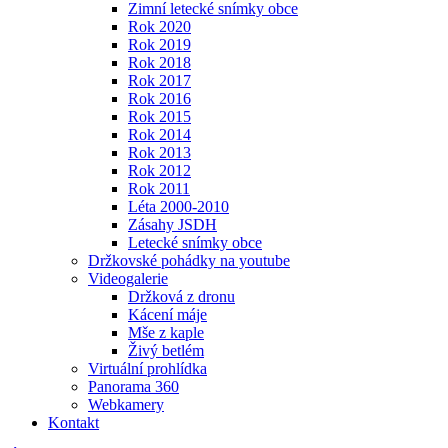
Zimní letecké snímky obce
Rok 2020
Rok 2019
Rok 2018
Rok 2017
Rok 2016
Rok 2015
Rok 2014
Rok 2013
Rok 2012
Rok 2011
Léta 2000-2010
Zásahy JSDH
Letecké snímky obce
Držkovské pohádky na youtube
Videogalerie
Držková z dronu
Kácení máje
Mše z kaple
Živý betlém
Virtuální prohlídka
Panorama 360
Webkamery
Kontakt