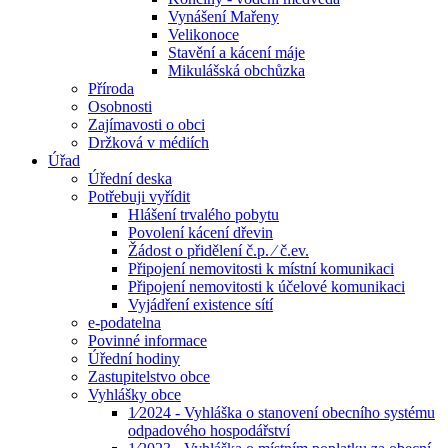
Vynášení Mařeny
Velikonoce
Stavění a kácení máje
Mikulášská obchůzka
Příroda
Osobnosti
Zajímavosti o obci
Držková v médiích
Úřad
Úřední deska
Potřebuji vyřídit
Hlášení trvalého pobytu
Povolení kácení dřevin
Žádost o přidělení č.p. ⁄ č.ev.
Připojení nemovitosti k místní komunikaci
Připojení nemovitosti k účelové komunikaci
Vyjádření existence sítí
e-podatelna
Povinné informace
Úřední hodiny
Zastupitelstvo obce
Vyhlášky obce
1⁄2024 - Vyhláška o stanovení obecního systému
odpadového hospodářství