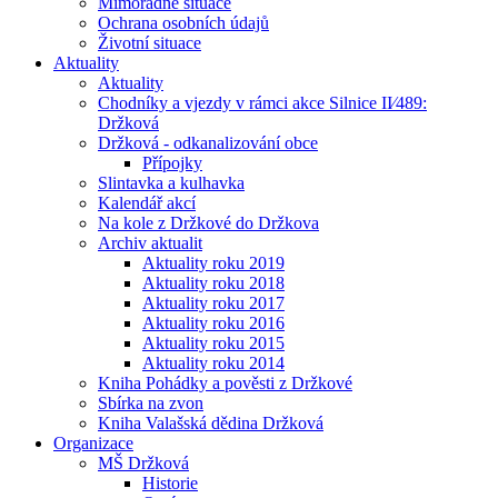
Mimořádné situace
Ochrana osobních údajů
Životní situace
Aktuality
Aktuality
Chodníky a vjezdy v rámci akce Silnice II⁄489:
Držková
Držková - odkanalizování obce
Přípojky
Slintavka a kulhavka
Kalendář akcí
Na kole z Držkové do Držkova
Archiv aktualit
Aktuality roku 2019
Aktuality roku 2018
Aktuality roku 2017
Aktuality roku 2016
Aktuality roku 2015
Aktuality roku 2014
Kniha Pohádky a pověsti z Držkové
Sbírka na zvon
Kniha Valašská dědina Držková
Organizace
MŠ Držková
Historie