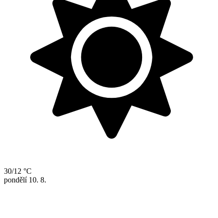
30/12 °C
pondělí
10. 8.