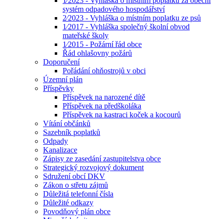
1⁄2023 - Vyhláška o místním poplatku za obecní
systém odpadového hospodářství
2⁄2023 - Vyhláška o místním poplatku ze psů
1⁄2017 - Vyhláška společný školní obvod
mateřské školy
1⁄2015 - Požární řád obce
Řád ohlašovny požárů
Doporučení
Pořádání ohňostrojů v obci
Územní plán
Příspěvky
Příspěvek na narozené dítě
Příspěvek na předškoláka
Příspěvek na kastraci koček a kocourů
Vítání občánků
Sazebník poplatků
Odpady
Kanalizace
Zápisy ze zasedání zastupitelstva obce
Strategický rozvojový dokument
Sdružení obcí DKV
Zákon o střetu zájmů
Důležitá telefonní čísla
Důležité odkazy
Povodňový plán obce