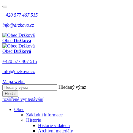
+420 577 467 515
info@drzkova.cz
Obec
Držková
Obec
Držková
+420 577 467 515
info@drzkova.cz
Mapa webu
Hledaný výraz
Hledat
rozšířené vyhledávání
Obec
Základní informace
Historie
Historie v datech
Archivní materiály