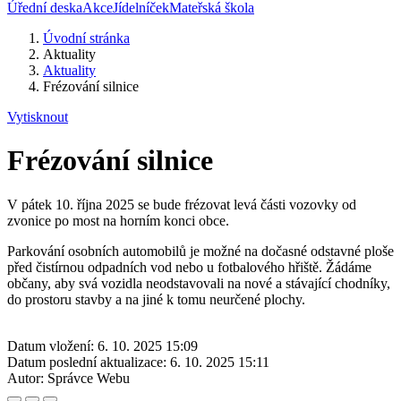
Úřední deska
Akce
Jídelníček
Mateřská škola
Úvodní stránka
Aktuality
Aktuality
Frézování silnice
Vytisknout
Frézování silnice
V pátek 10. října 2025 se bude frézovat levá části vozovky od
zvonice po most na horním konci obce.
Parkování osobních automobilů je možné na dočasné odstavné ploše
před čistírnou odpadních vod nebo u fotbalového hřiště. Žádáme
občany, aby svá vozidla neodstavovali na nové a stávající chodníky,
do prostoru stavby a na jiné k tomu neurčené plochy.
Datum vložení:
6. 10. 2025 15:09
Datum poslední aktualizace:
6. 10. 2025 15:11
Autor:
Správce Webu