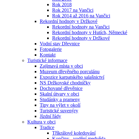
Rok 2018
Rok 2017 na Vančici
Rok 2014 až 2016 na Vančici
Rekordní hodnoty v Držkové
Rekordní hodnoty na Vančici
Rekordní hodnoty v Hutích, Německé
Rekordní hodnoty v Držkové
Vodní stav Dřevnice
Fotogalerie
Kontakt
Turistické informace
Zajímavá místa v obci
Muzeum dřevěného porculánu
Expozice karpatského salašnictví
NS Držkovské chodníčky
Dochované dřevěnice
Skalní útvary v obci
Studánky a prameny
Tipy na výlet v okolí
Turistické suvenýry
Jízdní řády
Kultura v obci
Tradice
Tříkrálové koledování
Končiny - vodění medvěda