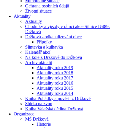
Mimořádné situace
Ochrana osobních údajů
Životní situace
Aktuality
Aktuality
Chodníky a vjezdy v rámci akce Silnice II⁄489:
Držková
Držková - odkanalizování obce
Přípojky
Slintavka a kulhavka
Kalendář akcí
Na kole z Držkové do Držkova
Archiv aktualit
Aktuality roku 2019
Aktuality roku 2018
Aktuality roku 2017
Aktuality roku 2016
Aktuality roku 2015
Aktuality roku 2014
Kniha Pohádky a pověsti z Držkové
Sbírka na zvon
Kniha Valašská dědina Držková
Organizace
MŠ Držková
Historie