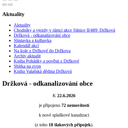
Aktuality
Aktuality
Chodníky a vjezdy v rámci akce Silnice II⁄489: Držková
Držková - odkanalizování obce
Slintavka a kulhavka
Kalendář akcí
Na kole z Držkové do Držkova
Archiv aktualit
Kniha Pohádky a pověsti z Držkové
Sbírka na zvon
Kniha Valašská dědina Držková
Držková - odkanalizování obce
K
22.6.2026
je připojeno
72
nemovitostí
k nové splaškové kanalizaci
(z toho
18
tlakových přípojek
).