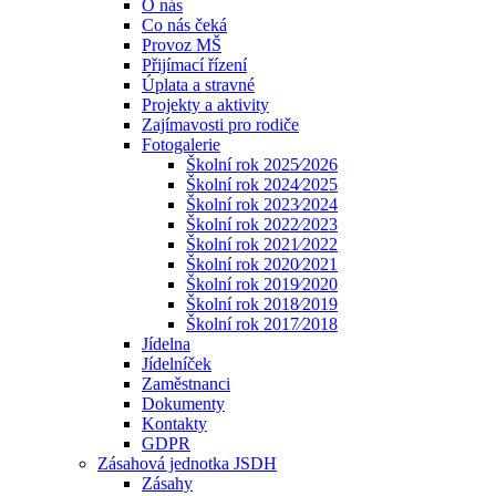
O nás
Co nás čeká
Provoz MŠ
Přijímací řízení
Úplata a stravné
Projekty a aktivity
Zajímavosti pro rodiče
Fotogalerie
Školní rok 2025⁄2026
Školní rok 2024⁄2025
Školní rok 2023⁄2024
Školní rok 2022⁄2023
Školní rok 2021⁄2022
Školní rok 2020⁄2021
Školní rok 2019⁄2020
Školní rok 2018⁄2019
Školní rok 2017⁄2018
Jídelna
Jídelníček
Zaměstnanci
Dokumenty
Kontakty
GDPR
Zásahová jednotka JSDH
Zásahy