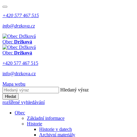
+420 577 467 515
info@drzkova.cz
Obec
Držková
Obec
Držková
+420 577 467 515
info@drzkova.cz
Mapa webu
Hledaný výraz
Hledat
rozšířené vyhledávání
Obec
Základní informace
Historie
Historie v datech
Archivní materiály