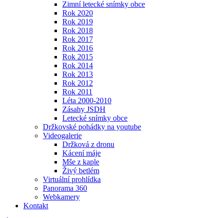
Zimní letecké snímky obce
Rok 2020
Rok 2019
Rok 2018
Rok 2017
Rok 2016
Rok 2015
Rok 2014
Rok 2013
Rok 2012
Rok 2011
Léta 2000-2010
Zásahy JSDH
Letecké snímky obce
Držkovské pohádky na youtube
Videogalerie
Držková z dronu
Kácení máje
Mše z kaple
Živý betlém
Virtuální prohlídka
Panorama 360
Webkamery
Kontakt