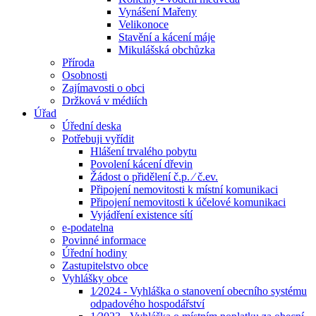
Vynášení Mařeny
Velikonoce
Stavění a kácení máje
Mikulášská obchůzka
Příroda
Osobnosti
Zajímavosti o obci
Držková v médiích
Úřad
Úřední deska
Potřebuji vyřídit
Hlášení trvalého pobytu
Povolení kácení dřevin
Žádost o přidělení č.p. ⁄ č.ev.
Připojení nemovitosti k místní komunikaci
Připojení nemovitosti k účelové komunikaci
Vyjádření existence sítí
e-podatelna
Povinné informace
Úřední hodiny
Zastupitelstvo obce
Vyhlášky obce
1⁄2024 - Vyhláška o stanovení obecního systému
odpadového hospodářství