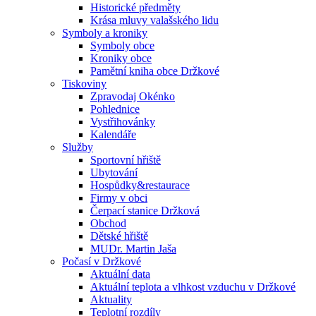
Historické předměty
Krása mluvy valašského lidu
Symboly a kroniky
Symboly obce
Kroniky obce
Pamětní kniha obce Držkové
Tiskoviny
Zpravodaj Okénko
Pohlednice
Vystřihovánky
Kalendáře
Služby
Sportovní hřiště
Ubytování
Hospůdky&restaurace
Firmy v obci
Čerpací stanice Držková
Obchod
Dětské hřiště
MUDr. Martin Jaša
Počasí v Držkové
Aktuální data
Aktuální teplota a vlhkost vzduchu v Držkové
Aktuality
Teplotní rozdíly