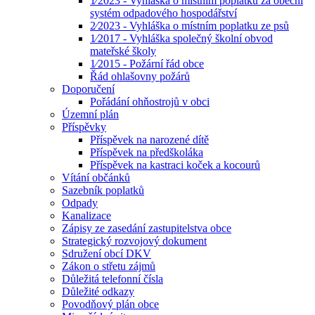
1⁄2023 - Vyhláška o místním poplatku za obecní
systém odpadového hospodářství
2⁄2023 - Vyhláška o místním poplatku ze psů
1⁄2017 - Vyhláška společný školní obvod
mateřské školy
1⁄2015 - Požární řád obce
Řád ohlašovny požárů
Doporučení
Pořádání ohňostrojů v obci
Územní plán
Příspěvky
Příspěvek na narozené dítě
Příspěvek na předškoláka
Příspěvek na kastraci koček a kocourů
Vítání občánků
Sazebník poplatků
Odpady
Kanalizace
Zápisy ze zasedání zastupitelstva obce
Strategický rozvojový dokument
Sdružení obcí DKV
Zákon o střetu zájmů
Důležitá telefonní čísla
Důležité odkazy
Povodňový plán obce