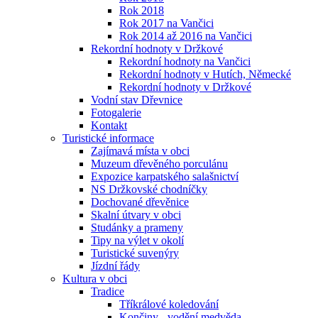
Rok 2018
Rok 2017 na Vančici
Rok 2014 až 2016 na Vančici
Rekordní hodnoty v Držkové
Rekordní hodnoty na Vančici
Rekordní hodnoty v Hutích, Německé
Rekordní hodnoty v Držkové
Vodní stav Dřevnice
Fotogalerie
Kontakt
Turistické informace
Zajímavá místa v obci
Muzeum dřevěného porculánu
Expozice karpatského salašnictví
NS Držkovské chodníčky
Dochované dřevěnice
Skalní útvary v obci
Studánky a prameny
Tipy na výlet v okolí
Turistické suvenýry
Jízdní řády
Kultura v obci
Tradice
Tříkrálové koledování
Končiny - vodění medvěda