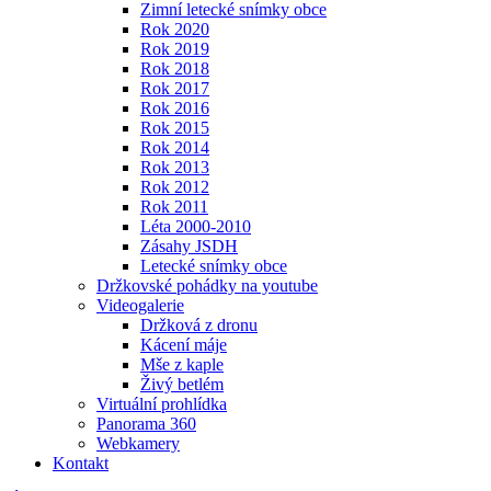
Zimní letecké snímky obce
Rok 2020
Rok 2019
Rok 2018
Rok 2017
Rok 2016
Rok 2015
Rok 2014
Rok 2013
Rok 2012
Rok 2011
Léta 2000-2010
Zásahy JSDH
Letecké snímky obce
Držkovské pohádky na youtube
Videogalerie
Držková z dronu
Kácení máje
Mše z kaple
Živý betlém
Virtuální prohlídka
Panorama 360
Webkamery
Kontakt