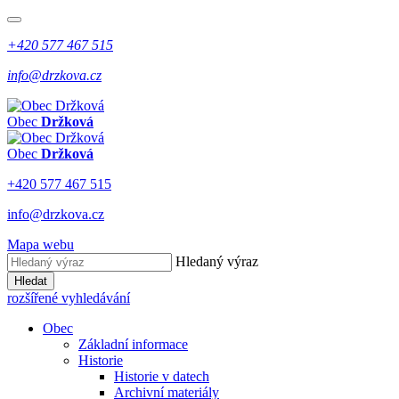
+420 577 467 515
info@drzkova.cz
Obec
Držková
Obec
Držková
+420 577 467 515
info@drzkova.cz
Mapa webu
Hledaný výraz
Hledat
rozšířené vyhledávání
Obec
Základní informace
Historie
Historie v datech
Archivní materiály