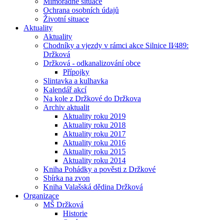
Mimořádné situace
Ochrana osobních údajů
Životní situace
Aktuality
Aktuality
Chodníky a vjezdy v rámci akce Silnice II⁄489:
Držková
Držková - odkanalizování obce
Přípojky
Slintavka a kulhavka
Kalendář akcí
Na kole z Držkové do Držkova
Archiv aktualit
Aktuality roku 2019
Aktuality roku 2018
Aktuality roku 2017
Aktuality roku 2016
Aktuality roku 2015
Aktuality roku 2014
Kniha Pohádky a pověsti z Držkové
Sbírka na zvon
Kniha Valašská dědina Držková
Organizace
MŠ Držková
Historie