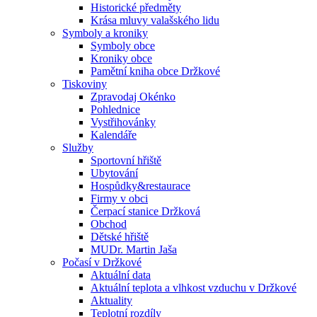
Historické předměty
Krása mluvy valašského lidu
Symboly a kroniky
Symboly obce
Kroniky obce
Pamětní kniha obce Držkové
Tiskoviny
Zpravodaj Okénko
Pohlednice
Vystřihovánky
Kalendáře
Služby
Sportovní hřiště
Ubytování
Hospůdky&restaurace
Firmy v obci
Čerpací stanice Držková
Obchod
Dětské hřiště
MUDr. Martin Jaša
Počasí v Držkové
Aktuální data
Aktuální teplota a vlhkost vzduchu v Držkové
Aktuality
Teplotní rozdíly