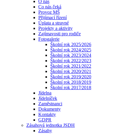
O nás
Co nás čeká
Provoz MŠ
Přijímací řízení
Úplata a stravné
Projekty a aktivity
Zajímavosti pro rodiče
Fotogalerie
Školní rok 2025⁄2026
Školní rok 2024⁄2025
Školní rok 2023⁄2024
Školní rok 2022⁄2023
Školní rok 2021⁄2022
Školní rok 2020⁄2021
Školní rok 2019⁄2020
Školní rok 2018⁄2019
Školní rok 2017⁄2018
Jídelna
Jídelníček
Zaměstnanci
Dokumenty
Kontakty
GDPR
Zásahová jednotka JSDH
Zásahy