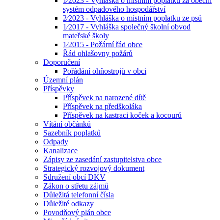
1⁄2023 - Vyhláška o místním poplatku za obecní
systém odpadového hospodářství
2⁄2023 - Vyhláška o místním poplatku ze psů
1⁄2017 - Vyhláška společný školní obvod
mateřské školy
1⁄2015 - Požární řád obce
Řád ohlašovny požárů
Doporučení
Pořádání ohňostrojů v obci
Územní plán
Příspěvky
Příspěvek na narozené dítě
Příspěvek na předškoláka
Příspěvek na kastraci koček a kocourů
Vítání občánků
Sazebník poplatků
Odpady
Kanalizace
Zápisy ze zasedání zastupitelstva obce
Strategický rozvojový dokument
Sdružení obcí DKV
Zákon o střetu zájmů
Důležitá telefonní čísla
Důležité odkazy
Povodňový plán obce