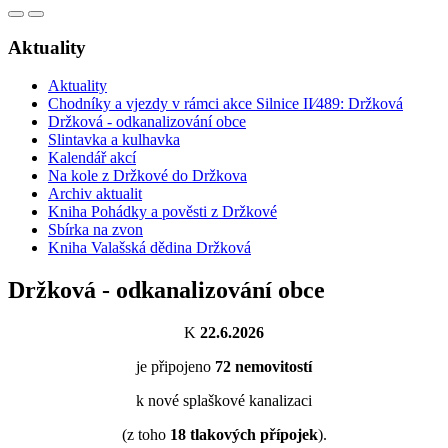
Aktuality
Aktuality
Chodníky a vjezdy v rámci akce Silnice II⁄489: Držková
Držková - odkanalizování obce
Slintavka a kulhavka
Kalendář akcí
Na kole z Držkové do Držkova
Archiv aktualit
Kniha Pohádky a pověsti z Držkové
Sbírka na zvon
Kniha Valašská dědina Držková
Držková - odkanalizování obce
K
22.6.2026
je připojeno
72
nemovitostí
k nové splaškové kanalizaci
(z toho
18
tlakových přípojek
).