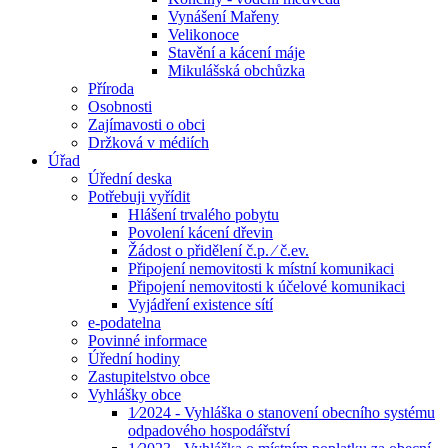
Vynášení Mařeny
Velikonoce
Stavění a kácení máje
Mikulášská obchůzka
Příroda
Osobnosti
Zajímavosti o obci
Držková v médiích
Úřad
Úřední deska
Potřebuji vyřídit
Hlášení trvalého pobytu
Povolení kácení dřevin
Žádost o přidělení č.p. ⁄ č.ev.
Připojení nemovitosti k místní komunikaci
Připojení nemovitosti k účelové komunikaci
Vyjádření existence sítí
e-podatelna
Povinné informace
Úřední hodiny
Zastupitelstvo obce
Vyhlášky obce
1⁄2024 - Vyhláška o stanovení obecního systému
odpadového hospodářství