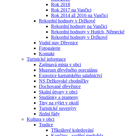
Rok 2018
Rok 2017 na Vančici
Rok 2014 až 2016 na Vančici
Rekordní hodnoty v Držkové
Rekordní hodnoty na Vančici
Rekordní hodnoty v Hutích, Německé
Rekordní hodnoty v Držkové
Vodní stav Dřevnice
Fotogalerie
Kontakt
Turistické informace
Zajímavá místa v obci
Muzeum dřevěného porculánu
Expozice karpatského salašnictví
NS Držkovské chodníčky
Dochované dřevěnice
Skalní útvary v obci
Studánky a prameny
Tipy na výlet v okolí
Turistické suvenýry
Jízdní řády
Kultura v obci
Tradice
Tříkrálové koledování
Končiny - vodění medvěda