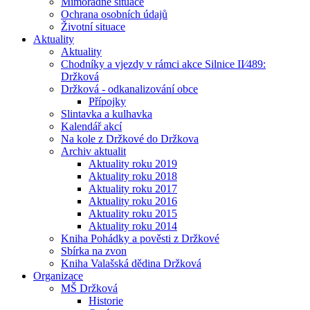
Mimořádné situace
Ochrana osobních údajů
Životní situace
Aktuality
Aktuality
Chodníky a vjezdy v rámci akce Silnice II⁄489:
Držková
Držková - odkanalizování obce
Přípojky
Slintavka a kulhavka
Kalendář akcí
Na kole z Držkové do Držkova
Archiv aktualit
Aktuality roku 2019
Aktuality roku 2018
Aktuality roku 2017
Aktuality roku 2016
Aktuality roku 2015
Aktuality roku 2014
Kniha Pohádky a pověsti z Držkové
Sbírka na zvon
Kniha Valašská dědina Držková
Organizace
MŠ Držková
Historie