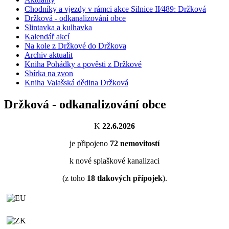
Chodníky a vjezdy v rámci akce Silnice II⁄489: Držková
Držková - odkanalizování obce
Slintavka a kulhavka
Kalendář akcí
Na kole z Držkové do Držkova
Archiv aktualit
Kniha Pohádky a pověsti z Držkové
Sbírka na zvon
Kniha Valašská dědina Držková
Držková - odkanalizování obce
K
22.6.2026
je připojeno
72
nemovitostí
k nové splaškové kanalizaci
(z toho
18
tlakových přípojek
).