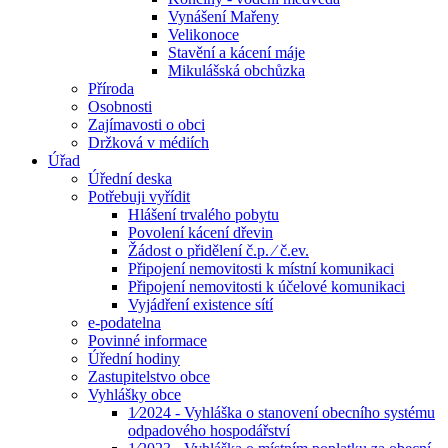
Vynášení Mařeny
Velikonoce
Stavění a kácení máje
Mikulášská obchůzka
Příroda
Osobnosti
Zajímavosti o obci
Držková v médiích
Úřad
Úřední deska
Potřebuji vyřídit
Hlášení trvalého pobytu
Povolení kácení dřevin
Žádost o přidělení č.p. ⁄ č.ev.
Připojení nemovitosti k místní komunikaci
Připojení nemovitosti k účelové komunikaci
Vyjádření existence sítí
e-podatelna
Povinné informace
Úřední hodiny
Zastupitelstvo obce
Vyhlášky obce
1⁄2024 - Vyhláška o stanovení obecního systému
odpadového hospodářství