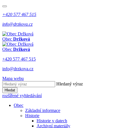
+420 577 467 515
info@drzkova.cz
Obec
Držková
Obec
Držková
+420 577 467 515
info@drzkova.cz
Mapa webu
Hledaný výraz
Hledat
rozšířené vyhledávání
Obec
Základní informace
Historie
Historie v datech
Archivní materiály