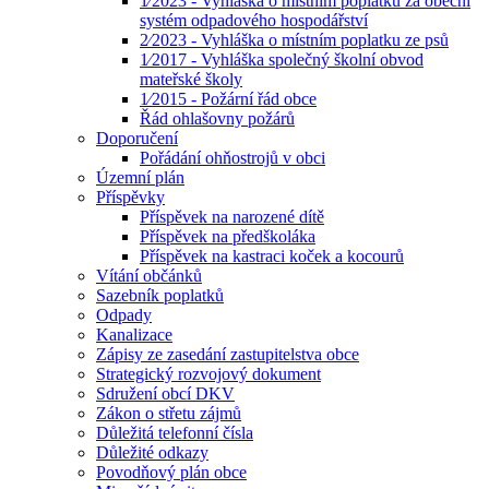
1⁄2023 - Vyhláška o místním poplatku za obecní
systém odpadového hospodářství
2⁄2023 - Vyhláška o místním poplatku ze psů
1⁄2017 - Vyhláška společný školní obvod
mateřské školy
1⁄2015 - Požární řád obce
Řád ohlašovny požárů
Doporučení
Pořádání ohňostrojů v obci
Územní plán
Příspěvky
Příspěvek na narozené dítě
Příspěvek na předškoláka
Příspěvek na kastraci koček a kocourů
Vítání občánků
Sazebník poplatků
Odpady
Kanalizace
Zápisy ze zasedání zastupitelstva obce
Strategický rozvojový dokument
Sdružení obcí DKV
Zákon o střetu zájmů
Důležitá telefonní čísla
Důležité odkazy
Povodňový plán obce