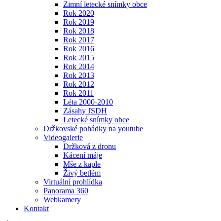
Zimní letecké snímky obce
Rok 2020
Rok 2019
Rok 2018
Rok 2017
Rok 2016
Rok 2015
Rok 2014
Rok 2013
Rok 2012
Rok 2011
Léta 2000-2010
Zásahy JSDH
Letecké snímky obce
Držkovské pohádky na youtube
Videogalerie
Držková z dronu
Kácení máje
Mše z kaple
Živý betlém
Virtuální prohlídka
Panorama 360
Webkamery
Kontakt