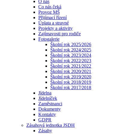
O nás
Co nás čeká
Provoz MŠ
Přijímací řízení
Úplata a stravné
Projekty a aktivity
Zajímavosti pro rodiče
Fotogalerie
Školní rok 2025⁄2026
Školní rok 2024⁄2025
Školní rok 2023⁄2024
Školní rok 2022⁄2023
Školní rok 2021⁄2022
Školní rok 2020⁄2021
Školní rok 2019⁄2020
Školní rok 2018⁄2019
Školní rok 2017⁄2018
Jídelna
Jídelníček
Zaměstnanci
Dokumenty
Kontakty
GDPR
Zásahová jednotka JSDH
Zásahy