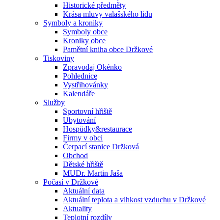
Historické předměty
Krása mluvy valašského lidu
Symboly a kroniky
Symboly obce
Kroniky obce
Pamětní kniha obce Držkové
Tiskoviny
Zpravodaj Okénko
Pohlednice
Vystřihovánky
Kalendáře
Služby
Sportovní hřiště
Ubytování
Hospůdky&restaurace
Firmy v obci
Čerpací stanice Držková
Obchod
Dětské hřiště
MUDr. Martin Jaša
Počasí v Držkové
Aktuální data
Aktuální teplota a vlhkost vzduchu v Držkové
Aktuality
Teplotní rozdíly