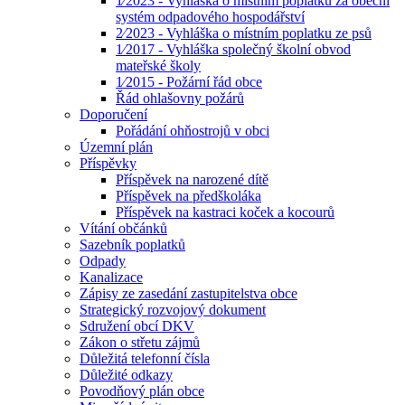
1⁄2023 - Vyhláška o místním poplatku za obecní
systém odpadového hospodářství
2⁄2023 - Vyhláška o místním poplatku ze psů
1⁄2017 - Vyhláška společný školní obvod
mateřské školy
1⁄2015 - Požární řád obce
Řád ohlašovny požárů
Doporučení
Pořádání ohňostrojů v obci
Územní plán
Příspěvky
Příspěvek na narozené dítě
Příspěvek na předškoláka
Příspěvek na kastraci koček a kocourů
Vítání občánků
Sazebník poplatků
Odpady
Kanalizace
Zápisy ze zasedání zastupitelstva obce
Strategický rozvojový dokument
Sdružení obcí DKV
Zákon o střetu zájmů
Důležitá telefonní čísla
Důležité odkazy
Povodňový plán obce