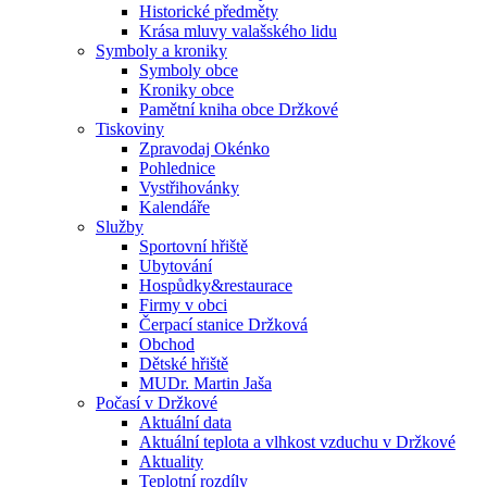
Historické předměty
Krása mluvy valašského lidu
Symboly a kroniky
Symboly obce
Kroniky obce
Pamětní kniha obce Držkové
Tiskoviny
Zpravodaj Okénko
Pohlednice
Vystřihovánky
Kalendáře
Služby
Sportovní hřiště
Ubytování
Hospůdky&restaurace
Firmy v obci
Čerpací stanice Držková
Obchod
Dětské hřiště
MUDr. Martin Jaša
Počasí v Držkové
Aktuální data
Aktuální teplota a vlhkost vzduchu v Držkové
Aktuality
Teplotní rozdíly