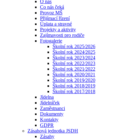
O nás
Co nás čeká
Provoz MŠ
Přijímací řízení
Úplata a stravné
Projekty a aktivity
Zajímavosti pro rodiče
Fotogalerie
Školní rok 2025⁄2026
Školní rok 2024⁄2025
Školní rok 2023⁄2024
Školní rok 2022⁄2023
Školní rok 2021⁄2022
Školní rok 2020⁄2021
Školní rok 2019⁄2020
Školní rok 2018⁄2019
Školní rok 2017⁄2018
Jídelna
Jídelníček
Zaměstnanci
Dokumenty
Kontakty
GDPR
Zásahová jednotka JSDH
Zásahy