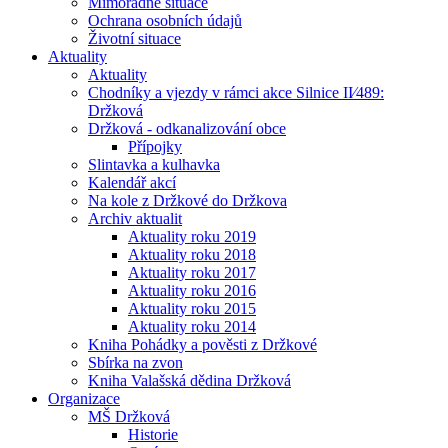
Mimořádné situace
Ochrana osobních údajů
Životní situace
Aktuality
Aktuality
Chodníky a vjezdy v rámci akce Silnice II⁄489:
Držková
Držková - odkanalizování obce
Přípojky
Slintavka a kulhavka
Kalendář akcí
Na kole z Držkové do Držkova
Archiv aktualit
Aktuality roku 2019
Aktuality roku 2018
Aktuality roku 2017
Aktuality roku 2016
Aktuality roku 2015
Aktuality roku 2014
Kniha Pohádky a pověsti z Držkové
Sbírka na zvon
Kniha Valašská dědina Držková
Organizace
MŠ Držková
Historie