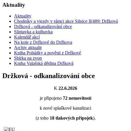
Aktuality
Aktuality
Chodníky a vjezdy v rámci akce Silnice II⁄489: Držková
Držková - odkanalizování obce
Slintavka a kulhavka
Kalendář akcí
Na kole z Držkové do Držkova
Archiv aktualit
Kniha Pohádky a pověsti z Držkové
Sbírka na zvon
Kniha Valašská dědina Držková
Držková - odkanalizování obce
K
22.6.2026
je připojeno
72
nemovitostí
k nové splaškové kanalizaci
(z toho
18
tlakových přípojek
).