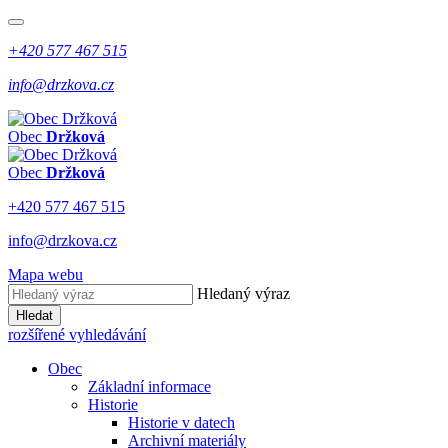
+420 577 467 515
info@drzkova.cz
Obec
Držková
Obec
Držková
+420 577 467 515
info@drzkova.cz
Mapa webu
Hledaný výraz
Hledat
rozšířené vyhledávání
Obec
Základní informace
Historie
Historie v datech
Archivní materiály