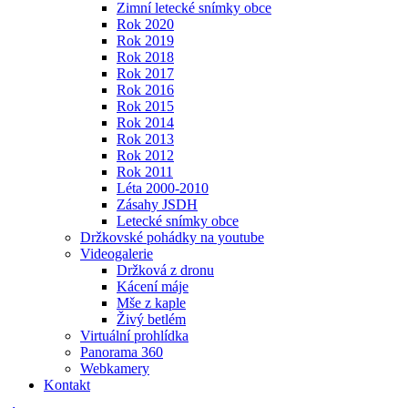
Zimní letecké snímky obce
Rok 2020
Rok 2019
Rok 2018
Rok 2017
Rok 2016
Rok 2015
Rok 2014
Rok 2013
Rok 2012
Rok 2011
Léta 2000-2010
Zásahy JSDH
Letecké snímky obce
Držkovské pohádky na youtube
Videogalerie
Držková z dronu
Kácení máje
Mše z kaple
Živý betlém
Virtuální prohlídka
Panorama 360
Webkamery
Kontakt