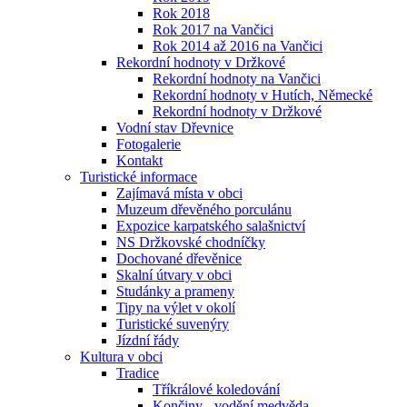
Rok 2018
Rok 2017 na Vančici
Rok 2014 až 2016 na Vančici
Rekordní hodnoty v Držkové
Rekordní hodnoty na Vančici
Rekordní hodnoty v Hutích, Německé
Rekordní hodnoty v Držkové
Vodní stav Dřevnice
Fotogalerie
Kontakt
Turistické informace
Zajímavá místa v obci
Muzeum dřevěného porculánu
Expozice karpatského salašnictví
NS Držkovské chodníčky
Dochované dřevěnice
Skalní útvary v obci
Studánky a prameny
Tipy na výlet v okolí
Turistické suvenýry
Jízdní řády
Kultura v obci
Tradice
Tříkrálové koledování
Končiny - vodění medvěda