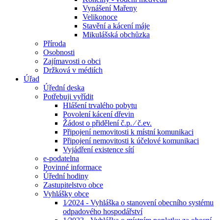
Vynášení Mařeny
Velikonoce
Stavění a kácení máje
Mikulášská obchůzka
Příroda
Osobnosti
Zajímavosti o obci
Držková v médiích
Úřad
Úřední deska
Potřebuji vyřídit
Hlášení trvalého pobytu
Povolení kácení dřevin
Žádost o přidělení č.p. ⁄ č.ev.
Připojení nemovitosti k místní komunikaci
Připojení nemovitosti k účelové komunikaci
Vyjádření existence sítí
e-podatelna
Povinné informace
Úřední hodiny
Zastupitelstvo obce
Vyhlášky obce
1⁄2024 - Vyhláška o stanovení obecního systému
odpadového hospodářství