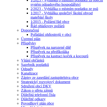
1⁄2023 - Vyhláška o místním poplatku za obecní
systém odpadového hospodářství
2⁄2023 - Vyhláška o místním poplatku ze psů
1⁄2017 - Vyhláška společný školní obvod
mateřské školy
1⁄2015 - Požární řád obce
Řád ohlašovny požárů
Doporučení
Pořádání ohňostrojů v obci
Územní plán
Příspěvky
Příspěvek na narozené dítě
Příspěvek na předškoláka
Příspěvek na kastraci koček a kocourů
Vítání občánků
Sazebník poplatků
Odpady
Kanalizace
Zápisy ze zasedání zastupitelstva obce
Strategický rozvojový dokument
Sdružení obcí DKV
Zákon o střetu zájmů
Důležitá telefonní čísla
Důležité odkazy
Povodňový plán obce