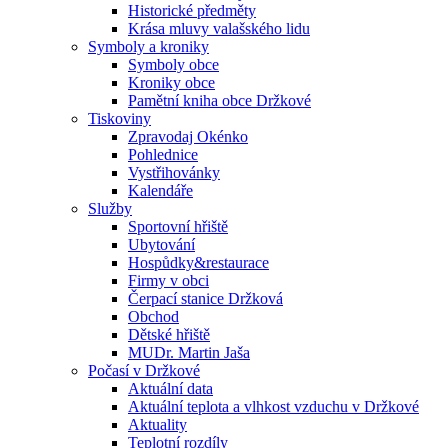
Historické předměty
Krása mluvy valašského lidu
Symboly a kroniky
Symboly obce
Kroniky obce
Pamětní kniha obce Držkové
Tiskoviny
Zpravodaj Okénko
Pohlednice
Vystřihovánky
Kalendáře
Služby
Sportovní hřiště
Ubytování
Hospůdky&restaurace
Firmy v obci
Čerpací stanice Držková
Obchod
Dětské hřiště
MUDr. Martin Jaša
Počasí v Držkové
Aktuální data
Aktuální teplota a vlhkost vzduchu v Držkové
Aktuality
Teplotní rozdíly