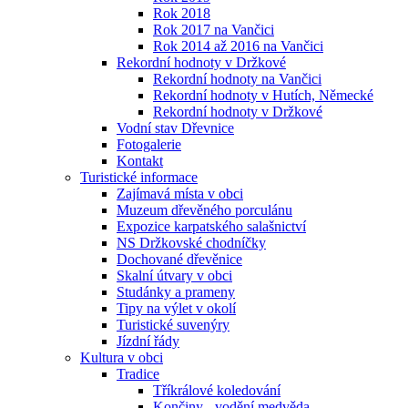
Rok 2018
Rok 2017 na Vančici
Rok 2014 až 2016 na Vančici
Rekordní hodnoty v Držkové
Rekordní hodnoty na Vančici
Rekordní hodnoty v Hutích, Německé
Rekordní hodnoty v Držkové
Vodní stav Dřevnice
Fotogalerie
Kontakt
Turistické informace
Zajímavá místa v obci
Muzeum dřevěného porculánu
Expozice karpatského salašnictví
NS Držkovské chodníčky
Dochované dřevěnice
Skalní útvary v obci
Studánky a prameny
Tipy na výlet v okolí
Turistické suvenýry
Jízdní řády
Kultura v obci
Tradice
Tříkrálové koledování
Končiny - vodění medvěda