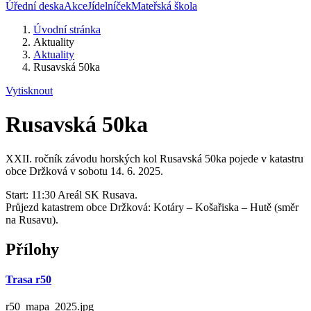
Úřední deska
Akce
Jídelníček
Mateřská škola
Úvodní stránka
Aktuality
Aktuality
Rusavská 50ka
Vytisknout
Rusavská 50ka
XXII. ročník závodu horských kol Rusavská 50ka pojede v katastru
obce Držková v sobotu 14. 6. 2025.
Start: 11:30 Areál SK Rusava.
Průjezd katastrem obce Držková: Kotáry – Košařiska – Hutě (směr
na Rusavu).
Přílohy
Trasa r50
r50_mapa_2025.jpg