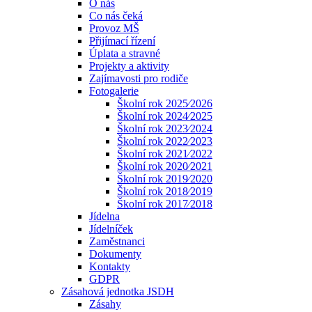
O nás
Co nás čeká
Provoz MŠ
Přijímací řízení
Úplata a stravné
Projekty a aktivity
Zajímavosti pro rodiče
Fotogalerie
Školní rok 2025⁄2026
Školní rok 2024⁄2025
Školní rok 2023⁄2024
Školní rok 2022⁄2023
Školní rok 2021⁄2022
Školní rok 2020⁄2021
Školní rok 2019⁄2020
Školní rok 2018⁄2019
Školní rok 2017⁄2018
Jídelna
Jídelníček
Zaměstnanci
Dokumenty
Kontakty
GDPR
Zásahová jednotka JSDH
Zásahy