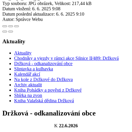
Typ souboru: JPG obrázek, Velikost: 217,44 kB
Datum vložení:
6. 6. 2025 9:08
Datum poslední aktualizace:
6. 6. 2025 9:10
Autor:
Správce Webu
Aktuality
Aktuality
Chodníky a vjezdy v rámci akce Silnice II⁄489: Držková
Držková - odkanalizování obce
Slintavka a kulhavka
Kalendář akcí
Na kole z Držkové do Držkova
Archiv aktualit
Kniha Pohádky a pověsti z Držkové
Sbírka na zvon
Kniha Valašská dědina Držková
Držková - odkanalizování obce
K
22.6.2026