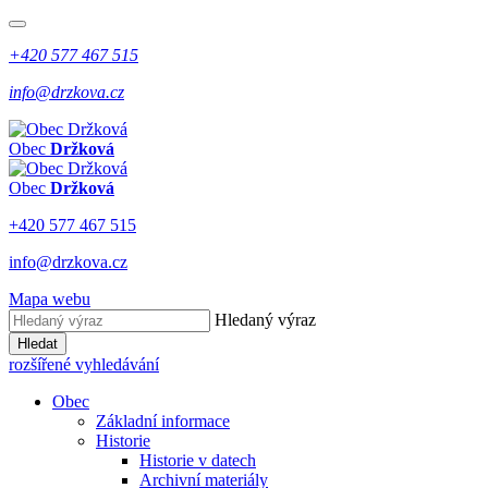
+420 577 467 515
info@drzkova.cz
Obec
Držková
Obec
Držková
+420 577 467 515
info@drzkova.cz
Mapa webu
Hledaný výraz
Hledat
rozšířené vyhledávání
Obec
Základní informace
Historie
Historie v datech
Archivní materiály