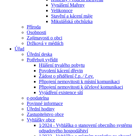
Vynášení Mařeny
Velikonoce
Stavění a kácení máje
Mikulášská obchůzka
Příroda
Osobnosti
Zajímavosti o obci
Držková v médiích
Úřad
Úřední deska
Potřebuji vyřídit
Hlášení trvalého pobytu
Povolení kácení dřevin
Žádost o přidělení č.p. ⁄ č.ev.
Připojení nemovitosti k místní komunikaci
Připojení nemovitosti k účelové komunikaci
Vyjádření existence sítí
e-podatelna
Povinné informace
Úřední hodiny
Zastupitelstvo obce
Vyhlášky obce
1⁄2024 - Vyhláška o stanovení obecního systému
odpadového hospodářství