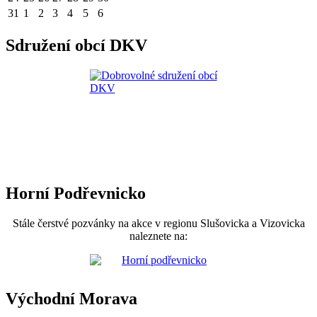
31
1
2
3
4
5
6
Sdružení obcí DKV
Horní Podřevnicko
Stále čerstvé pozvánky na akce v regionu Slušovicka a Vizovicka
naleznete na:
Východní Morava