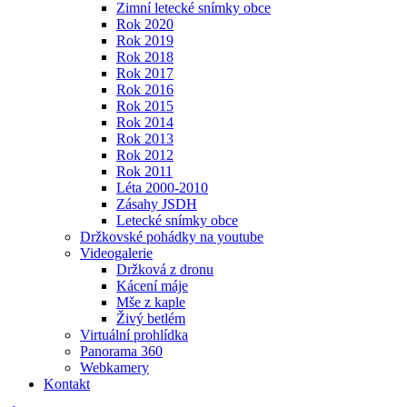
Zimní letecké snímky obce
Rok 2020
Rok 2019
Rok 2018
Rok 2017
Rok 2016
Rok 2015
Rok 2014
Rok 2013
Rok 2012
Rok 2011
Léta 2000-2010
Zásahy JSDH
Letecké snímky obce
Držkovské pohádky na youtube
Videogalerie
Držková z dronu
Kácení máje
Mše z kaple
Živý betlém
Virtuální prohlídka
Panorama 360
Webkamery
Kontakt