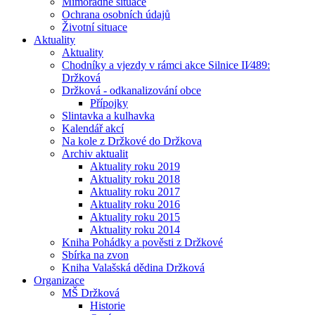
Mimořádné situace
Ochrana osobních údajů
Životní situace
Aktuality
Aktuality
Chodníky a vjezdy v rámci akce Silnice II⁄489:
Držková
Držková - odkanalizování obce
Přípojky
Slintavka a kulhavka
Kalendář akcí
Na kole z Držkové do Držkova
Archiv aktualit
Aktuality roku 2019
Aktuality roku 2018
Aktuality roku 2017
Aktuality roku 2016
Aktuality roku 2015
Aktuality roku 2014
Kniha Pohádky a pověsti z Držkové
Sbírka na zvon
Kniha Valašská dědina Držková
Organizace
MŠ Držková
Historie