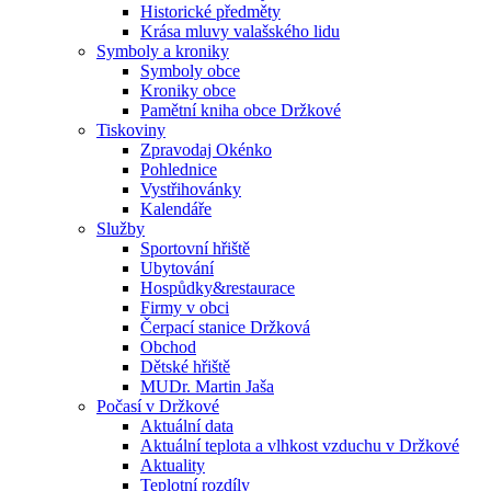
Historické předměty
Krása mluvy valašského lidu
Symboly a kroniky
Symboly obce
Kroniky obce
Pamětní kniha obce Držkové
Tiskoviny
Zpravodaj Okénko
Pohlednice
Vystřihovánky
Kalendáře
Služby
Sportovní hřiště
Ubytování
Hospůdky&restaurace
Firmy v obci
Čerpací stanice Držková
Obchod
Dětské hřiště
MUDr. Martin Jaša
Počasí v Držkové
Aktuální data
Aktuální teplota a vlhkost vzduchu v Držkové
Aktuality
Teplotní rozdíly