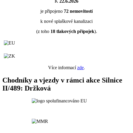
K
22.6.2026
je připojeno
72
nemovitostí
k nové splaškové kanalizaci
(z toho
18
tlakových přípojek
).
Více informací
zde
.
Chodníky a vjezdy v rámci akce Silnice
II/489: Držková