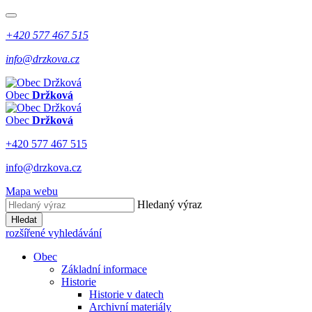
+420 577 467 515
info@drzkova.cz
Obec
Držková
Obec
Držková
+420 577 467 515
info@drzkova.cz
Mapa webu
Hledaný výraz
Hledat
rozšířené vyhledávání
Obec
Základní informace
Historie
Historie v datech
Archivní materiály