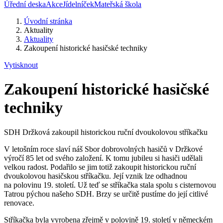
Úřední deska
Akce
Jídelníček
Mateřská škola
Úvodní stránka
Aktuality
Aktuality
Zakoupení historické hasičské techniky
Vytisknout
Zakoupení historické hasičské
techniky
SDH Držková zakoupil historickou ruční dvoukolovou stříkačku
V letošním roce slaví náš Sbor dobrovolných hasičů v Držkové
výročí 85 let od svého založení. K tomu jubileu si hasiči udělali
velkou radost. Podařilo se jim totiž zakoupit historickou ruční
dvoukolovou hasičskou stříkačku. Její vznik lze odhadnou
na polovinu 19. století. Už teď se stříkačka stala spolu s cisternovou
Tatrou pýchou našeho SDH. Brzy se určitě pustíme do její citlivé
renovace.
Stříkačka byla vyrobena zřejmě v polovině 19. století v německém