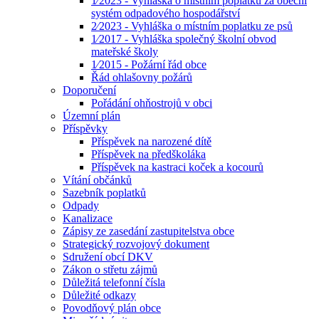
1⁄2023 - Vyhláška o místním poplatku za obecní
systém odpadového hospodářství
2⁄2023 - Vyhláška o místním poplatku ze psů
1⁄2017 - Vyhláška společný školní obvod
mateřské školy
1⁄2015 - Požární řád obce
Řád ohlašovny požárů
Doporučení
Pořádání ohňostrojů v obci
Územní plán
Příspěvky
Příspěvek na narozené dítě
Příspěvek na předškoláka
Příspěvek na kastraci koček a kocourů
Vítání občánků
Sazebník poplatků
Odpady
Kanalizace
Zápisy ze zasedání zastupitelstva obce
Strategický rozvojový dokument
Sdružení obcí DKV
Zákon o střetu zájmů
Důležitá telefonní čísla
Důležité odkazy
Povodňový plán obce