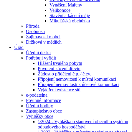
Vynášení Mařeny
Velikonoce
Stavění a kácení máje
Mikulášská obchůzka
Příroda
Osobnosti
Zajímavosti o obci
Držková v médiích
Úřad
Úřední deska
Potřebuji vyřídit
Hlášení trvalého pobytu
Povolení kácení dřevin
Žádost o přidělení č.p. ⁄ č.ev.
Připojení nemovitosti k místní komunikaci
Připojení nemovitosti k účelové komunikaci
Vyjádření existence sítí
e-podatelna
Povinné informace
Úřední hodiny
Zastupitelstvo obce
Vyhlášky obce
1⁄2024 - Vyhláška o stanovení obecního systému
odpadového hospodářství