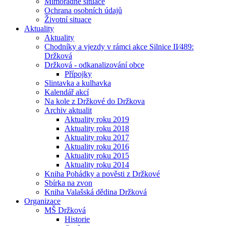
Mimořádné situace
Ochrana osobních údajů
Životní situace
Aktuality
Aktuality
Chodníky a vjezdy v rámci akce Silnice II⁄489:
Držková
Držková - odkanalizování obce
Přípojky
Slintavka a kulhavka
Kalendář akcí
Na kole z Držkové do Držkova
Archiv aktualit
Aktuality roku 2019
Aktuality roku 2018
Aktuality roku 2017
Aktuality roku 2016
Aktuality roku 2015
Aktuality roku 2014
Kniha Pohádky a pověsti z Držkové
Sbírka na zvon
Kniha Valašská dědina Držková
Organizace
MŠ Držková
Historie