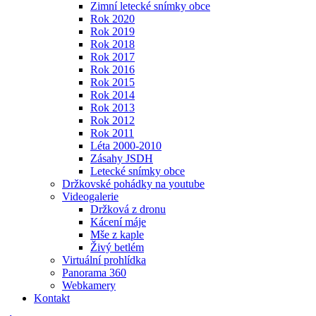
Zimní letecké snímky obce
Rok 2020
Rok 2019
Rok 2018
Rok 2017
Rok 2016
Rok 2015
Rok 2014
Rok 2013
Rok 2012
Rok 2011
Léta 2000-2010
Zásahy JSDH
Letecké snímky obce
Držkovské pohádky na youtube
Videogalerie
Držková z dronu
Kácení máje
Mše z kaple
Živý betlém
Virtuální prohlídka
Panorama 360
Webkamery
Kontakt