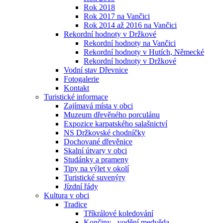
Rok 2018
Rok 2017 na Vančici
Rok 2014 až 2016 na Vančici
Rekordní hodnoty v Držkové
Rekordní hodnoty na Vančici
Rekordní hodnoty v Hutích, Německé
Rekordní hodnoty v Držkové
Vodní stav Dřevnice
Fotogalerie
Kontakt
Turistické informace
Zajímavá místa v obci
Muzeum dřevěného porculánu
Expozice karpatského salašnictví
NS Držkovské chodníčky
Dochované dřevěnice
Skalní útvary v obci
Studánky a prameny
Tipy na výlet v okolí
Turistické suvenýry
Jízdní řády
Kultura v obci
Tradice
Tříkrálové koledování
Končiny - vodění medvěda