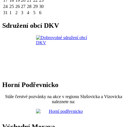
17
18
19
20
21
22
23
24
25
26
27
28
29
30
31
1
2
3
4
5
6
Sdružení obcí DKV
Horní Podřevnicko
Stále čerstvé pozvánky na akce v regionu Slušovicka a Vizovicka
naleznete na:
Východní Morava