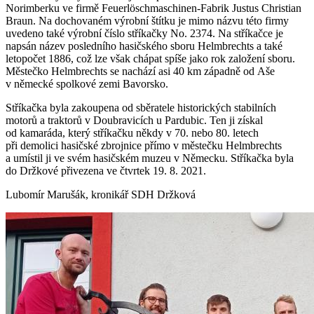
Norimberku ve firmě Feuerlöschmaschinen-Fabrik Justus Christian
Braun. Na dochovaném výrobní štítku je mimo názvu této firmy
uvedeno také výrobní číslo stříkačky No. 2374. Na stříkačce je
napsán název posledního hasičského sboru Helmbrechts a také
letopočet 1886, což lze však chápat spíše jako rok založení sboru.
Městečko Helmbrechts se nachází asi 40 km západně od Aše
v německé spolkové zemi Bavorsko.
Stříkačka byla zakoupena od sběratele historických stabilních
motorů a traktorů v Doubravicích u Pardubic. Ten ji získal
od kamaráda, který stříkačku někdy v 70. nebo 80. letech
při demolici hasičské zbrojnice přímo v městečku Helmbrechts
a umístil ji ve svém hasičském muzeu v Německu. Stříkačka byla
do Držkové přivezena ve čtvrtek 19. 8. 2021.
Lubomír Marušák, kronikář SDH Držková