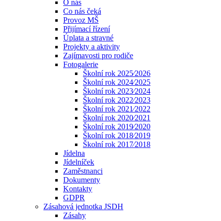
O nás
Co nás čeká
Provoz MŠ
Přijímací řízení
Úplata a stravné
Projekty a aktivity
Zajímavosti pro rodiče
Fotogalerie
Školní rok 2025⁄2026
Školní rok 2024⁄2025
Školní rok 2023⁄2024
Školní rok 2022⁄2023
Školní rok 2021⁄2022
Školní rok 2020⁄2021
Školní rok 2019⁄2020
Školní rok 2018⁄2019
Školní rok 2017⁄2018
Jídelna
Jídelníček
Zaměstnanci
Dokumenty
Kontakty
GDPR
Zásahová jednotka JSDH
Zásahy