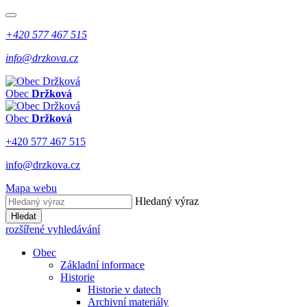
+420 577 467 515
info@drzkova.cz
Obec
Držková
Obec
Držková
+420 577 467 515
info@drzkova.cz
Mapa webu
Hledaný výraz
Hledat
rozšířené vyhledávání
Obec
Základní informace
Historie
Historie v datech
Archivní materiály