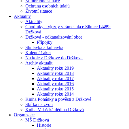
Mimořádné situace
Ochrana osobních údajů
Životní situace
Aktuality
Aktuality
Chodníky a vjezdy v rámci akce Silnice II⁄489:
Držková
Držková - odkanalizování obce
Přípojky
Slintavka a kulhavka
Kalendář akcí
Na kole z Držkové do Držkova
Archiv aktualit
Aktuality roku 2019
Aktuality roku 2018
Aktuality roku 2017
Aktuality roku 2016
Aktuality roku 2015
Aktuality roku 2014
Kniha Pohádky a pověsti z Držkové
Sbírka na zvon
Kniha Valašská dědina Držková
Organizace
MŠ Držková
Historie