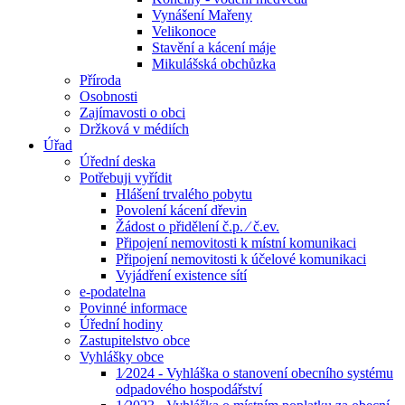
Vynášení Mařeny
Velikonoce
Stavění a kácení máje
Mikulášská obchůzka
Příroda
Osobnosti
Zajímavosti o obci
Držková v médiích
Úřad
Úřední deska
Potřebuji vyřídit
Hlášení trvalého pobytu
Povolení kácení dřevin
Žádost o přidělení č.p. ⁄ č.ev.
Připojení nemovitosti k místní komunikaci
Připojení nemovitosti k účelové komunikaci
Vyjádření existence sítí
e-podatelna
Povinné informace
Úřední hodiny
Zastupitelstvo obce
Vyhlášky obce
1⁄2024 - Vyhláška o stanovení obecního systému
odpadového hospodářství