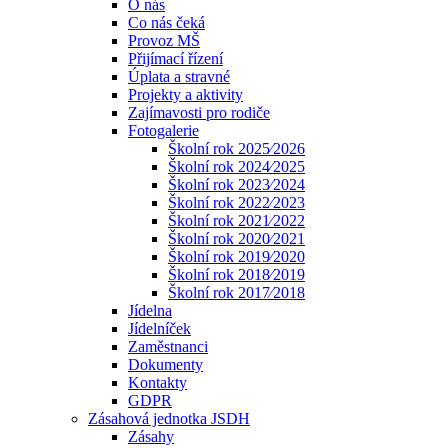
O nás
Co nás čeká
Provoz MŠ
Přijímací řízení
Úplata a stravné
Projekty a aktivity
Zajímavosti pro rodiče
Fotogalerie
Školní rok 2025⁄2026
Školní rok 2024⁄2025
Školní rok 2023⁄2024
Školní rok 2022⁄2023
Školní rok 2021⁄2022
Školní rok 2020⁄2021
Školní rok 2019⁄2020
Školní rok 2018⁄2019
Školní rok 2017⁄2018
Jídelna
Jídelníček
Zaměstnanci
Dokumenty
Kontakty
GDPR
Zásahová jednotka JSDH
Zásahy