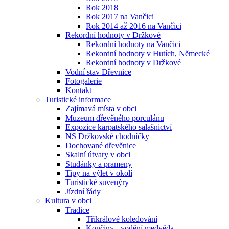
Rok 2018
Rok 2017 na Vančici
Rok 2014 až 2016 na Vančici
Rekordní hodnoty v Držkové
Rekordní hodnoty na Vančici
Rekordní hodnoty v Hutích, Německé
Rekordní hodnoty v Držkové
Vodní stav Dřevnice
Fotogalerie
Kontakt
Turistické informace
Zajímavá místa v obci
Muzeum dřevěného porculánu
Expozice karpatského salašnictví
NS Držkovské chodníčky
Dochované dřevěnice
Skalní útvary v obci
Studánky a prameny
Tipy na výlet v okolí
Turistické suvenýry
Jízdní řády
Kultura v obci
Tradice
Tříkrálové koledování
Končiny - vodění medvěda