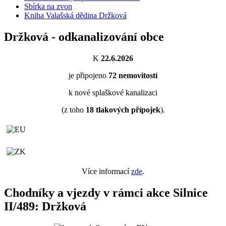
Sbírka na zvon
Kniha Valašská dědina Držková
Držková - odkanalizování obce
K
22.6.2026
je připojeno
72
nemovitostí
k nové splaškové kanalizaci
(z toho
18
tlakových přípojek
).
Více informací
zde
.
Chodníky a vjezdy v rámci akce Silnice
II/489: Držková