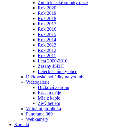
Zimní letecké snímky obce
Rok 2020
Rok 2019
Rok 2018
Rok 2017
Rok 2016
Rok 2015
Rok 2014
Rok 2013
Rok 2012
Rok 2011
Léta 2000-2010
Zásahy JSDH
Letecké snímky obce
Držkovské pohádky na youtube
Videogalerie
Držková z dronu
Kácení máje
Mše z kaple
Živý betlém
Virtuální prohlídka
Panorama 360
Webkamery
Kontakt