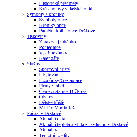
Historické předměty
Krása mluvy valašského lidu
Symboly a kroniky
Symboly obce
Kroniky obce
Pamětní kniha obce Držkové
Tiskoviny
Zpravodaj Okénko
Pohlednice
Vystřihovánky
Kalendáře
Služby
Sportovní hřiště
Ubytování
Hospůdky&restaurace
Firmy v obci
Čerpací stanice Držková
Obchod
Dětské hřiště
MUDr. Martin Jaša
Počasí v Držkové
Aktuální data
Aktuální teplota a vlhkost vzduchu v Držkové
Aktuality
Teplotní rozdíly