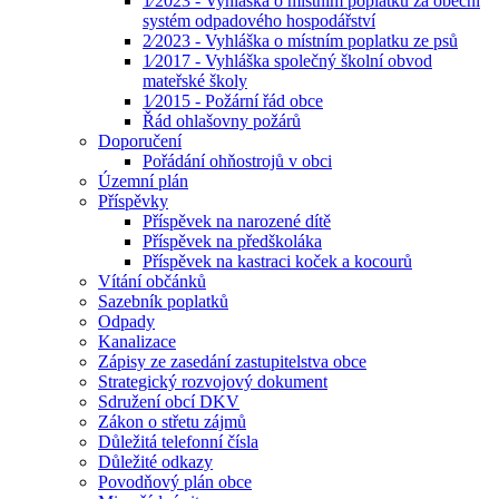
1⁄2023 - Vyhláška o místním poplatku za obecní
systém odpadového hospodářství
2⁄2023 - Vyhláška o místním poplatku ze psů
1⁄2017 - Vyhláška společný školní obvod
mateřské školy
1⁄2015 - Požární řád obce
Řád ohlašovny požárů
Doporučení
Pořádání ohňostrojů v obci
Územní plán
Příspěvky
Příspěvek na narozené dítě
Příspěvek na předškoláka
Příspěvek na kastraci koček a kocourů
Vítání občánků
Sazebník poplatků
Odpady
Kanalizace
Zápisy ze zasedání zastupitelstva obce
Strategický rozvojový dokument
Sdružení obcí DKV
Zákon o střetu zájmů
Důležitá telefonní čísla
Důležité odkazy
Povodňový plán obce