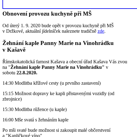
Obnovení provozu kuchyně při MŠ
Od úterý 1. 9. 2020 bude opět v provozu kuchyně při MŠ
v Držkové, aktuální jídelníček naleznete tradičně
zde
.
Žehnání kaple Panny Marie na Vinohrádku
v Kašavě
Římskokatolická farnost Kašava a obecní úřad Kašava Vás zvou
na "
Žehnání kaple Panny Marie na Vinohrádku"
v
sobotu
22.8.2020.
14:30 Modlitba křížové cesty (u prvního zastavení)
15:15 Možnost dopravy ke kapli přistavenými vozidly (od
zbrojnice)
15:30 Modlitba růžence (u kaple)
16:00 Mše svatá s žehnáním kaple
Po mši svaté bude možnost si zakoupit malé občerstvení
a "Kapličkové víno"