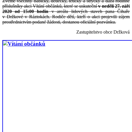
Zveme všechny babičky, dědečky, tetičky a strýčky a další rodinné
příslušníky akci Vítání občánků, které se uskuteční
v neděli 27. září
2020 od 15:00 hodin
v areálu lidových staveb pana Čihaře
v Držkové v Ráztokách. Rodiče dětí, kteří o akci projevili zájem
prostřednictvím podané žádosti, dostanou oficiální pozvánku.
Zastupitelstvo obce Držková