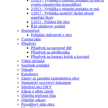
1⁄2023 - Vyhláška o místním poplatku za obecní
systém odpadového hospodářství
2⁄2023 - Vyhláška o místním poplatku ze psů
1⁄2017 - Vyhláška společný školní obvod
mateřské školy
1⁄2015 - Požární řád obce
Řád ohlašovny požárů
Doporučení
Pořádání ohňostrojů v obci
Územní plán
Příspěvky
Příspěvek na narozené dítě
Příspěvek na předškoláka
Příspěvek na kastraci koček a kocourů
Vítání občánků
Sazebník poplatků
Odpady
Kanalizace
Zápisy ze zasedání zastupitelstva obce
Strategický rozvojový dokument
Sdružení obcí DKV
Zákon o střetu zájmů
Důležitá telefonní čísla
Důležité odkazy
Povodňový plán obce