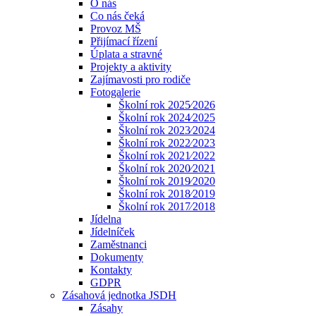
O nás
Co nás čeká
Provoz MŠ
Přijímací řízení
Úplata a stravné
Projekty a aktivity
Zajímavosti pro rodiče
Fotogalerie
Školní rok 2025⁄2026
Školní rok 2024⁄2025
Školní rok 2023⁄2024
Školní rok 2022⁄2023
Školní rok 2021⁄2022
Školní rok 2020⁄2021
Školní rok 2019⁄2020
Školní rok 2018⁄2019
Školní rok 2017⁄2018
Jídelna
Jídelníček
Zaměstnanci
Dokumenty
Kontakty
GDPR
Zásahová jednotka JSDH
Zásahy