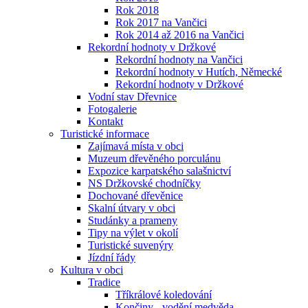
Rok 2018
Rok 2017 na Vančici
Rok 2014 až 2016 na Vančici
Rekordní hodnoty v Držkové
Rekordní hodnoty na Vančici
Rekordní hodnoty v Hutích, Německé
Rekordní hodnoty v Držkové
Vodní stav Dřevnice
Fotogalerie
Kontakt
Turistické informace
Zajímavá místa v obci
Muzeum dřevěného porculánu
Expozice karpatského salašnictví
NS Držkovské chodníčky
Dochované dřevěnice
Skalní útvary v obci
Studánky a prameny
Tipy na výlet v okolí
Turistické suvenýry
Jízdní řády
Kultura v obci
Tradice
Tříkrálové koledování
Končiny - vodění medvěda