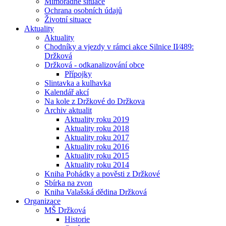
Mimořádné situace
Ochrana osobních údajů
Životní situace
Aktuality
Aktuality
Chodníky a vjezdy v rámci akce Silnice II⁄489:
Držková
Držková - odkanalizování obce
Přípojky
Slintavka a kulhavka
Kalendář akcí
Na kole z Držkové do Držkova
Archiv aktualit
Aktuality roku 2019
Aktuality roku 2018
Aktuality roku 2017
Aktuality roku 2016
Aktuality roku 2015
Aktuality roku 2014
Kniha Pohádky a pověsti z Držkové
Sbírka na zvon
Kniha Valašská dědina Držková
Organizace
MŠ Držková
Historie