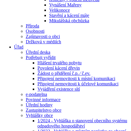
Vynášení Mařeny
Velikonoce
Stavění a kácení máje
Mikulášská obchůzka
Příroda
Osobnosti
Zajímavosti o obci
Držková v médiích
Úřad
Úřední deska
Potřebuji vyřídit
Hlášení trvalého pobytu
Povolení kácení dřevin
Žádost o přidělení č.p. ⁄ č.ev.
Připojení nemovitosti k místní komunikaci
Připojení nemovitosti k účelové komunikaci
Vyjádření existence sítí
e-podatelna
Povinné informace
Úřední hodiny
Zastupitelstvo obce
Vyhlášky obce
1⁄2024 - Vyhláška o stanovení obecního systému
odpadového hospodářství