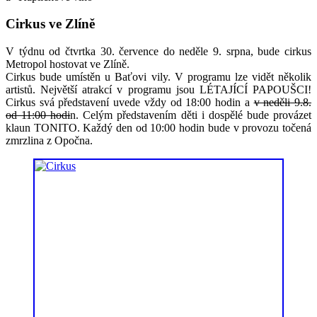
Cirkus ve Zlíně
V týdnu od čtvrtka 30. července do neděle 9. srpna, bude cirkus
Metropol hostovat ve Zlíně.
Cirkus bude umístěn u Baťovi vily. V programu lze vidět několik
artistů. Největší atrakcí v programu jsou LÉTAJÍCÍ PAPOUŠCI!
Cirkus svá představení uvede vždy od 18:00 hodin a
v neděli 9.8.
od 11:00 hodi
n. Celým představením děti i dospělé bude provázet
klaun TONITO. Každý den od 10:00 hodin bude v provozu točená
zmrzlina z Opočna.