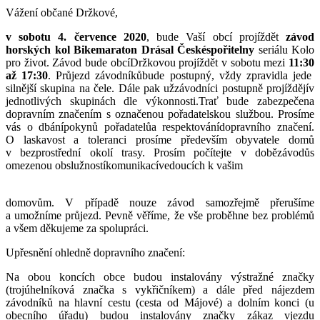
Vážení občané Držkové,
v sobotu 4. července 2020
, bude Vaší obcí projíždět
závod
horských kol Bikemaraton Drásal Českéspořitelny
seriálu Kolo
pro život. Závod bude obcíDržkovou projíždět v sobotu mezi
11:30
až 17:30
. Průjezd závodníkůbude postupný, vždy zpravidla jede
silnější skupina na čele. Dále pak užzávodníci postupně projíždějív
jednotlivých skupinách dle výkonnosti.Trať bude zabezpečena
dopravním značením s označenou pořadatelskou službou. Prosíme
vás o dbánípokynů pořadatelůa respektovánídopravního značení.
O laskavost a toleranci prosíme především obyvatele domů
v bezprostřední okolí trasy. Prosím počítejte v dobězávodůs
omezenou obslužnostíkomunikacívedoucích k vašim
domovům. V případě nouze závod samozřejmě přerušíme
a umožníme průjezd. Pevně věříme, že vše proběhne bez problémů
a všem děkujeme za spolupráci.
Upřesnění ohledně dopravního značení:
Na obou koncích obce budou instalovány výstražné značky
(trojúhelníková značka s vykřičníkem) a dále před nájezdem
závodníků na hlavní cestu (cesta od Májové) a dolním konci (u
obecního úřadu) budou instalovány značky zákaz vjezdu