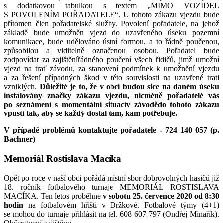
s dodatkovou tabulkou s textem „MIMO VOZIDEL
S POVOLENÍM POŘADATELE“. U tohoto zákazu vjezdu bude
přítomen člen pořadatelské služby. Povolení pořadatele, na jehož
základě bude umožněn vjezd do uzavřeného úseku pozemní
komunikace, bude udělováno ústní formou, a to řádně poučenou,
způsobilou a viditelně označenou osobou. Pořadatel bude
zodpovídat za zajištěnířádného poučení všech řidičů, jimž umožní
vjezd na trať závodu, za stanovení podmínek k umožnění vjezdu
a za řešení případných škod v této souvislosti na uzavřené trati
vzniklých.
Důležité je to, že v obci budou sice na daném úseku
instalovány značky zákazu vjezdu, nicméně pořadatelé vás
po seznámení s momentální situacív závodědo tohoto zákazu
vpustí tak, aby se každý dostal tam, kam potřebuje.
V případě problémů kontaktujte pořadatele - 724 140 057 (p.
Bachner)
Memoriál Rostislava Macíka
Opět po roce v naší obci pořádá místní sbor dobrovolných hasičů již
18. ročník fotbalového turnaje MEMORIÁL ROSTISLAVA
MACÍKA. Ten letos proběhne
v sobotu 25. července 2020 od 8:30
hodin
na fotbalovém hřišti v Držkové. Fotbalové týmy (4+1)
se mohou do turnaje přihlásit na tel. 608 607 797 (Ondřej Minařík).
Občerstvení zajištěno.