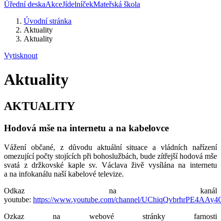
Úřední deska
Akce
Jídelníček
Mateřská škola
Úvodní stránka
Aktuality
Aktuality
Vytisknout
Aktuality
AKTUALITY
Hodová mše na internetu a na kabelovce
Vážení občané, z důvodu aktuální situace a vládních nařízení
omezující počty stojících při bohoslužbách, bude zítřejší hodová mše
svatá z držkovské kaple sv. Václava živě vysílána na internetu
a na infokanálu naší kabelové televize.
Odkaz na kanál
youtube:
https://www.youtube.com/channel/UChiqQvbrhrPE4AAy
Ozkaz na webové stránky farnosti