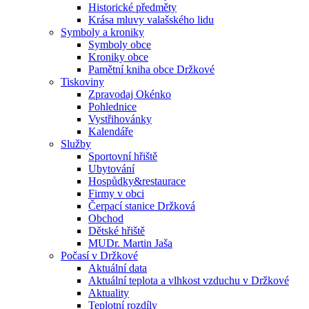
Historické předměty
Krása mluvy valašského lidu
Symboly a kroniky
Symboly obce
Kroniky obce
Pamětní kniha obce Držkové
Tiskoviny
Zpravodaj Okénko
Pohlednice
Vystřihovánky
Kalendáře
Služby
Sportovní hřiště
Ubytování
Hospůdky&restaurace
Firmy v obci
Čerpací stanice Držková
Obchod
Dětské hřiště
MUDr. Martin Jaša
Počasí v Držkové
Aktuální data
Aktuální teplota a vlhkost vzduchu v Držkové
Aktuality
Teplotní rozdíly