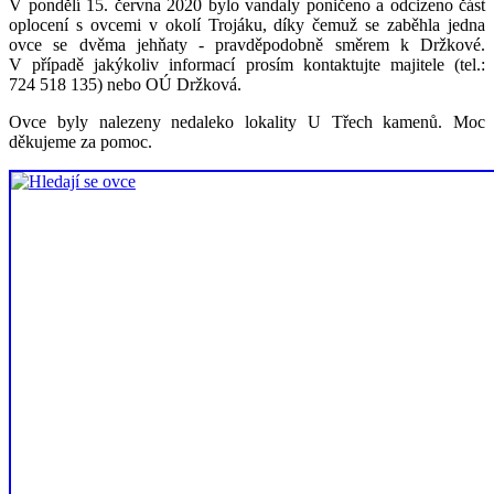
V pondělí 15. června 2020 bylo vandaly poničeno a odcizeno část
oplocení s ovcemi v okolí Trojáku, díky čemuž se zaběhla jedna
ovce se dvěma jehňaty - pravděpodobně směrem k Držkové.
V případě jakýkoliv informací prosím kontaktujte majitele (tel.:
724 518 135) nebo OÚ Držková.
Ovce byly nalezeny nedaleko lokality U Třech kamenů. Moc
děkujeme za pomoc.