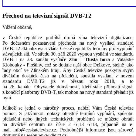
Přechod na televizní signál DVB-T2
Vážení občané,
v České republice probíhá druhá vlna televizní digitalizace.
Po dočasném pozastavení přechodu na nový vysílací standard
DVB-T2 aktualizovala vláda České republiky termíny pro vypínání
stávajících sítí. Ve středu 30. září 2020 vypnou vysílání ve standardu
DVB-T na 33. kanálu vysílače
Zlín – Tlustá hora
a Valašské
Klobouky - Ploštiny, což se dotkne naší obce Držkové, stejně jako
řady obcí ve Zlínském kraji. Aby Česká televize poskytla svým
divákům dostatek času na přeladění, spustila vysílání v novém
standardu DVB-T2 již v březnu roku 2018, a to
na 26. kanálu. Obyvatelé domácností, kteří stále přijímají signál
z končící platformy DVB-T, tak mohou na nový standard přeladit již
nyní.
Jelikož se jedná o náročný proces, nabízí Vám Česká televize
pomoc. S jakýmikoli dotazy ohledně termínů vypínání, způsobu
přeladění nebo jiných technických problémů se můžete obrátit
na divácké centrum na čísle 2 6113 6113, případně na e-
mail info@ceskatelevize.cz. Podrobnější informace jsou zároveň
dostupné na webu www.digict.cz.