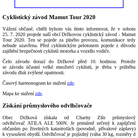
Cyklistický závod Mamut Tour 2020
Vážení občané, chtěli byhom vás tímto informovat, že v sobotu
25. 7. 2020 projede naší obcí Držkovou cyklistický závod - Mamut
Tour 2020. Ten se pojede za plného provozu, komunikace tedy
nebude uzavřena. Před cyklistickým pelotonem pojede z důvodu
zajištění bezpečnosti cyklistů motorka a vozidlo vodiče.
Čelo závodu dorazí do Držkové před 10. hodinou. Protože
se závodu účastní velké množství cyklistů, je třeba v průběhu
závodu dbát zvýšené opatrnosti.
Časový harmonogram ke stažení
zde
.
Mapa ke stažení
zde
.
Získání průmyslového odvlhčovače
Obec Držková získala od Charity Zlín průmyslový
odvlhčovač ATILA ALE 500N. Je primárně určený k zapůjčení
občanům po živelných katastrofách (povodně, přívalové záplavy)
k vysoušení obydlí. Odvlhčovač je pojízdný (váha 30 kg, rozměry d