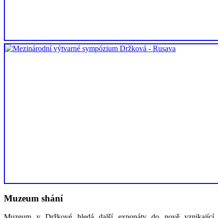
Muzeum shání
Muzeum v Držkové hledá další exponáty do nově vznikající