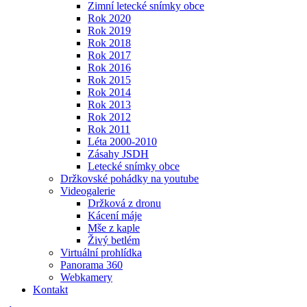
Zimní letecké snímky obce
Rok 2020
Rok 2019
Rok 2018
Rok 2017
Rok 2016
Rok 2015
Rok 2014
Rok 2013
Rok 2012
Rok 2011
Léta 2000-2010
Zásahy JSDH
Letecké snímky obce
Držkovské pohádky na youtube
Videogalerie
Držková z dronu
Kácení máje
Mše z kaple
Živý betlém
Virtuální prohlídka
Panorama 360
Webkamery
Kontakt