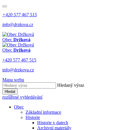
+420 577 467 515
info@drzkova.cz
Obec
Držková
Obec
Držková
+420 577 467 515
info@drzkova.cz
Mapa webu
Hledaný výraz
Hledat
rozšířené vyhledávání
Obec
Základní informace
Historie
Historie v datech
Archivní materiály