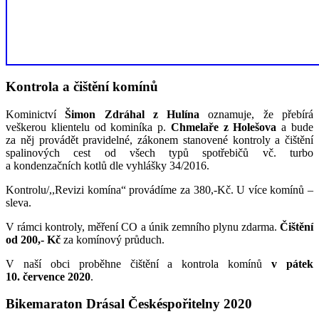
Kontrola a čištění komínů
Kominictví
Šimon Zdráhal z Hulína
oznamuje, že přebírá
veškerou klientelu od kominíka p.
Chmelaře z Holešova
a bude
za něj provádět pravidelné, zákonem stanovené kontroly a čištění
spalinových cest od všech typů spotřebičů vč. turbo
a kondenzačních kotlů dle vyhlášky 34/2016.
Kontrolu/,,Revizi komína“ provádíme za 380,-Kč. U více komínů –
sleva.
V rámci kontroly, měření CO a únik zemního plynu zdarma.
Čištění
od 200,- Kč
za komínový průduch.
V naší obci proběhne čištění a kontrola komínů
v pátek
10. července 2020
.
Bikemaraton Drásal Českéspořitelny 2020