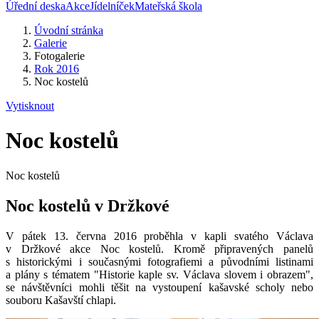
Úřední deska
Akce
Jídelníček
Mateřská škola
Úvodní stránka
Galerie
Fotogalerie
Rok 2016
Noc kostelů
Vytisknout
Noc kostelů
Noc kostelů
Noc kostelů v Držkové
V pátek 13. června 2016 proběhla v kapli svatého Václava
v Držkové akce Noc kostelů. Kromě připravených panelů
s historickými i současnými fotografiemi a původními listinami
a plány s tématem "Historie kaple sv. Václava slovem i obrazem",
se návštěvníci mohli těšit na vystoupení kašavské scholy nebo
souboru Kašavští chlapi.