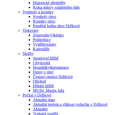
Historické předměty
Krása mluvy valašského lidu
Symboly a kroniky
Symboly obce
Kroniky obce
Pamětní kniha obce Držkové
Tiskoviny
Zpravodaj Okénko
Pohlednice
Vystřihovánky
Kalendáře
Služby
Sportovní hřiště
Ubytování
Hospůdky&restaurace
Firmy v obci
Čerpací stanice Držková
Obchod
Dětské hřiště
MUDr. Martin Jaša
Počasí v Držkové
Aktuální data
Aktuální teplota a vlhkost vzduchu v Držkové
Aktuality
Teplotní rozdíly