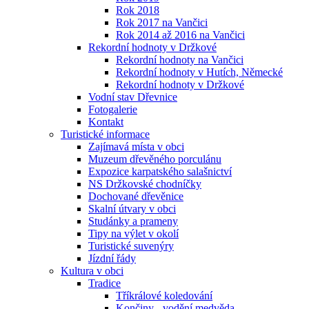
Rok 2018
Rok 2017 na Vančici
Rok 2014 až 2016 na Vančici
Rekordní hodnoty v Držkové
Rekordní hodnoty na Vančici
Rekordní hodnoty v Hutích, Německé
Rekordní hodnoty v Držkové
Vodní stav Dřevnice
Fotogalerie
Kontakt
Turistické informace
Zajímavá místa v obci
Muzeum dřevěného porculánu
Expozice karpatského salašnictví
NS Držkovské chodníčky
Dochované dřevěnice
Skalní útvary v obci
Studánky a prameny
Tipy na výlet v okolí
Turistické suvenýry
Jízdní řády
Kultura v obci
Tradice
Tříkrálové koledování
Končiny - vodění medvěda