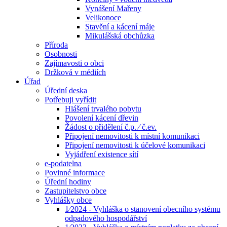
Vynášení Mařeny
Velikonoce
Stavění a kácení máje
Mikulášská obchůzka
Příroda
Osobnosti
Zajímavosti o obci
Držková v médiích
Úřad
Úřední deska
Potřebuji vyřídit
Hlášení trvalého pobytu
Povolení kácení dřevin
Žádost o přidělení č.p. ⁄ č.ev.
Připojení nemovitosti k místní komunikaci
Připojení nemovitosti k účelové komunikaci
Vyjádření existence sítí
e-podatelna
Povinné informace
Úřední hodiny
Zastupitelstvo obce
Vyhlášky obce
1⁄2024 - Vyhláška o stanovení obecního systému
odpadového hospodářství