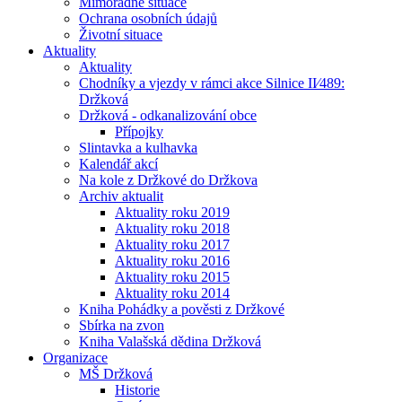
Mimořádné situace
Ochrana osobních údajů
Životní situace
Aktuality
Aktuality
Chodníky a vjezdy v rámci akce Silnice II⁄489:
Držková
Držková - odkanalizování obce
Přípojky
Slintavka a kulhavka
Kalendář akcí
Na kole z Držkové do Držkova
Archiv aktualit
Aktuality roku 2019
Aktuality roku 2018
Aktuality roku 2017
Aktuality roku 2016
Aktuality roku 2015
Aktuality roku 2014
Kniha Pohádky a pověsti z Držkové
Sbírka na zvon
Kniha Valašská dědina Držková
Organizace
MŠ Držková
Historie