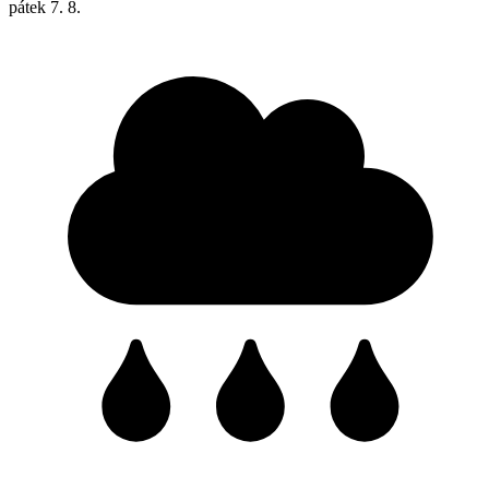
pátek
7. 8.