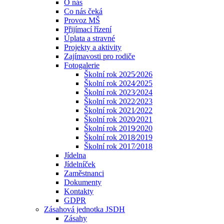
O nás
Co nás čeká
Provoz MŠ
Přijímací řízení
Úplata a stravné
Projekty a aktivity
Zajímavosti pro rodiče
Fotogalerie
Školní rok 2025⁄2026
Školní rok 2024⁄2025
Školní rok 2023⁄2024
Školní rok 2022⁄2023
Školní rok 2021⁄2022
Školní rok 2020⁄2021
Školní rok 2019⁄2020
Školní rok 2018⁄2019
Školní rok 2017⁄2018
Jídelna
Jídelníček
Zaměstnanci
Dokumenty
Kontakty
GDPR
Zásahová jednotka JSDH
Zásahy