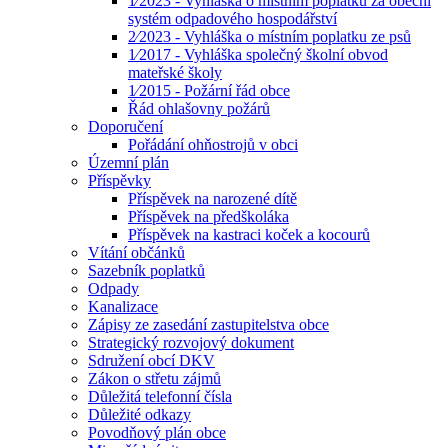
1⁄2023 - Vyhláška o místním poplatku za obecní
systém odpadového hospodářství
2⁄2023 - Vyhláška o místním poplatku ze psů
1⁄2017 - Vyhláška společný školní obvod
mateřské školy
1⁄2015 - Požární řád obce
Řád ohlašovny požárů
Doporučení
Pořádání ohňostrojů v obci
Územní plán
Příspěvky
Příspěvek na narozené dítě
Příspěvek na předškoláka
Příspěvek na kastraci koček a kocourů
Vítání občánků
Sazebník poplatků
Odpady
Kanalizace
Zápisy ze zasedání zastupitelstva obce
Strategický rozvojový dokument
Sdružení obcí DKV
Zákon o střetu zájmů
Důležitá telefonní čísla
Důležité odkazy
Povodňový plán obce