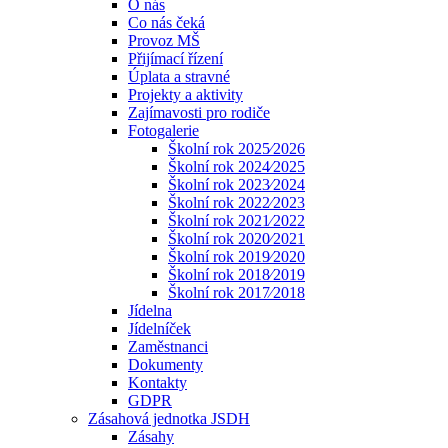
O nás
Co nás čeká
Provoz MŠ
Přijímací řízení
Úplata a stravné
Projekty a aktivity
Zajímavosti pro rodiče
Fotogalerie
Školní rok 2025⁄2026
Školní rok 2024⁄2025
Školní rok 2023⁄2024
Školní rok 2022⁄2023
Školní rok 2021⁄2022
Školní rok 2020⁄2021
Školní rok 2019⁄2020
Školní rok 2018⁄2019
Školní rok 2017⁄2018
Jídelna
Jídelníček
Zaměstnanci
Dokumenty
Kontakty
GDPR
Zásahová jednotka JSDH
Zásahy