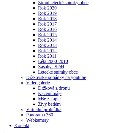
Zimní letecké snímky obce
Rok 2020
Rok 2019
Rok 2018
Rok 2017
Rok 2016
Rok 2015
Rok 2014
Rok 2013
Rok 2012
Rok 2011
Léta 2000-2010
Zásahy JSDH
Letecké snímky obce
Držkovské pohádky na youtube
Videogalerie
Držková z dronu
Kácení máje
Mše z kaple
Živý betlém
Virtuální prohlídka
Panorama 360
Webkamery
Kontakt