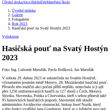
Úřední deska
Akce
Jídelníček
Mateřská škola
Úvodní stránka
Galerie
Fotogalerie
Rok 2023
Hasičská pouť na Svatý Hostýn 2023
Vytisknout
Hasičská pouť na Svatý Hostýn
2023
Foto: Ing. Lubomír Marušák, Pavla Holíková, Jan Marušák
V sobotu 29. dubna 2023 se uskutečnila na Svatém Hostýně,
významném poutním místě Moravy, 28. Mezinárodní hasičská pouť.
Přestože této tradiční akci počasí příliš nepřálo, nenechalo si ji ujít
přes 1250 uniformovaných hasičů ze 127 sborů z Čech, Moravy,
Slezska, Slovenska, Polska a Chorvatska, kteří s sebou přinesli také
95 historických hasičských praporů. Slavnostní mši sloužil
administrátor Arcidiecéze olomoucké, biskup Josef Nuzík, který
v této funkci vystřídal Jana Graubnera, který se v loňském roce stal