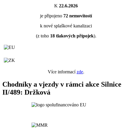
K
22.6.2026
je připojeno
72
nemovitostí
k nové splaškové kanalizaci
(z toho
18
tlakových přípojek
).
Více informací
zde
.
Chodníky a vjezdy v rámci akce Silnice
II/489: Držková