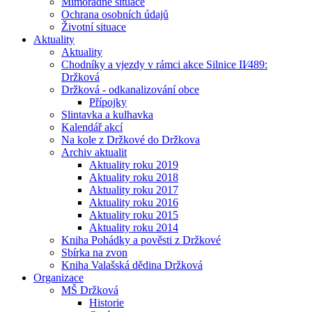
Mimořádné situace
Ochrana osobních údajů
Životní situace
Aktuality
Aktuality
Chodníky a vjezdy v rámci akce Silnice II⁄489:
Držková
Držková - odkanalizování obce
Přípojky
Slintavka a kulhavka
Kalendář akcí
Na kole z Držkové do Držkova
Archiv aktualit
Aktuality roku 2019
Aktuality roku 2018
Aktuality roku 2017
Aktuality roku 2016
Aktuality roku 2015
Aktuality roku 2014
Kniha Pohádky a pověsti z Držkové
Sbírka na zvon
Kniha Valašská dědina Držková
Organizace
MŠ Držková
Historie