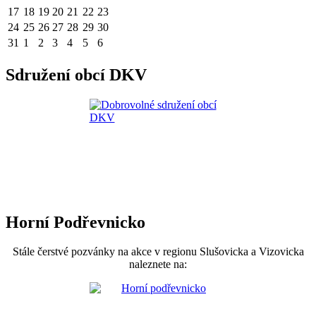
17
18
19
20
21
22
23
24
25
26
27
28
29
30
31
1
2
3
4
5
6
Sdružení obcí DKV
Horní Podřevnicko
Stále čerstvé pozvánky na akce v regionu Slušovicka a Vizovicka
naleznete na: