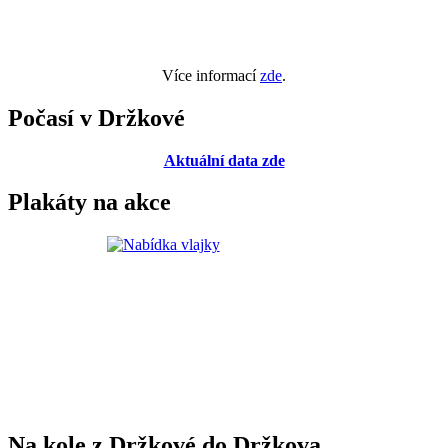
Více informací
zde
.
Počasí v Držkové
Aktuální data zde
Plakáty na akce
Na kole z Držkové do Držkova