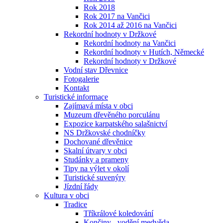
Rok 2018
Rok 2017 na Vančici
Rok 2014 až 2016 na Vančici
Rekordní hodnoty v Držkové
Rekordní hodnoty na Vančici
Rekordní hodnoty v Hutích, Německé
Rekordní hodnoty v Držkové
Vodní stav Dřevnice
Fotogalerie
Kontakt
Turistické informace
Zajímavá místa v obci
Muzeum dřevěného porculánu
Expozice karpatského salašnictví
NS Držkovské chodníčky
Dochované dřevěnice
Skalní útvary v obci
Studánky a prameny
Tipy na výlet v okolí
Turistické suvenýry
Jízdní řády
Kultura v obci
Tradice
Tříkrálové koledování
Končiny - vodění medvěda