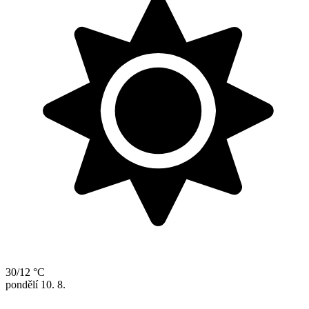
30/12 °C
pondělí
10. 8.