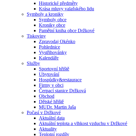
Historické předměty
Krása mluvy valašského lidu
Symboly a kroniky
Symboly obce
Kroniky obce
Pamětní kniha obce Držkové
Tiskoviny
Zpravodaj Okénko
Pohlednice
Vystřihovánky
Kalendáře
Služby
Sportovní hřiště
Ubytování
Hospůdky&restaurace
Firmy v obci
Čerpací stanice Držková
Obchod
Dětské hřiště
MUDr. Martin Jaša
Počasí v Držkové
Aktuální data
Aktuální teplota a vlhkost vzduchu v Držkové
Aktuality
Teplotní rozdíly