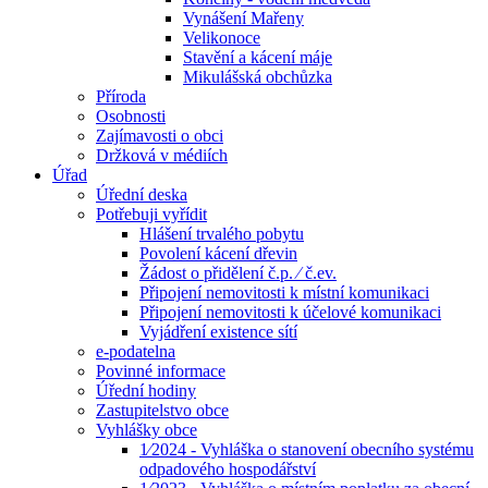
Vynášení Mařeny
Velikonoce
Stavění a kácení máje
Mikulášská obchůzka
Příroda
Osobnosti
Zajímavosti o obci
Držková v médiích
Úřad
Úřední deska
Potřebuji vyřídit
Hlášení trvalého pobytu
Povolení kácení dřevin
Žádost o přidělení č.p. ⁄ č.ev.
Připojení nemovitosti k místní komunikaci
Připojení nemovitosti k účelové komunikaci
Vyjádření existence sítí
e-podatelna
Povinné informace
Úřední hodiny
Zastupitelstvo obce
Vyhlášky obce
1⁄2024 - Vyhláška o stanovení obecního systému
odpadového hospodářství