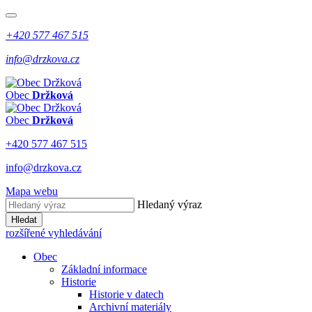
+420 577 467 515
info@drzkova.cz
Obec
Držková
Obec
Držková
+420 577 467 515
info@drzkova.cz
Mapa webu
Hledaný výraz
Hledat
rozšířené vyhledávání
Obec
Základní informace
Historie
Historie v datech
Archivní materiály