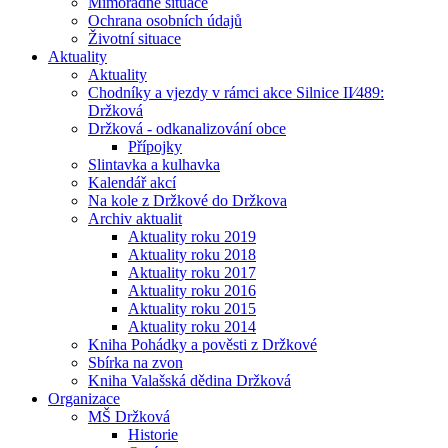
Mimořádné situace
Ochrana osobních údajů
Životní situace
Aktuality
Aktuality
Chodníky a vjezdy v rámci akce Silnice II⁄489:
Držková
Držková - odkanalizování obce
Přípojky
Slintavka a kulhavka
Kalendář akcí
Na kole z Držkové do Držkova
Archiv aktualit
Aktuality roku 2019
Aktuality roku 2018
Aktuality roku 2017
Aktuality roku 2016
Aktuality roku 2015
Aktuality roku 2014
Kniha Pohádky a pověsti z Držkové
Sbírka na zvon
Kniha Valašská dědina Držková
Organizace
MŠ Držková
Historie