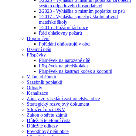
1⁄2023 - Vyhláška o místním poplatku za obecní
systém odpadového hospodářství
2⁄2023 - Vyhláška o místním poplatku ze psů
1⁄2017 - Vyhláška společný školní obvod
mateřské školy
1⁄2015 - Požární řád obce
Řád ohlašovny požárů
Doporučení
Pořádání ohňostrojů v obci
Územní plán
Příspěvky
Příspěvek na narozené dítě
Příspěvek na předškoláka
Příspěvek na kastraci koček a kocourů
Vítání občánků
Sazebník poplatků
Odpady
Kanalizace
Zápisy ze zasedání zastupitelstva obce
Strategický rozvojový dokument
Sdružení obcí DKV
Zákon o střetu zájmů
Důležitá telefonní čísla
Důležité odkazy
Povodňový plán obce