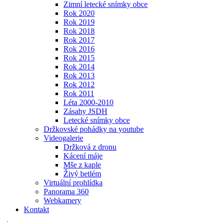
Zimní letecké snímky obce
Rok 2020
Rok 2019
Rok 2018
Rok 2017
Rok 2016
Rok 2015
Rok 2014
Rok 2013
Rok 2012
Rok 2011
Léta 2000-2010
Zásahy JSDH
Letecké snímky obce
Držkovské pohádky na youtube
Videogalerie
Držková z dronu
Kácení máje
Mše z kaple
Živý betlém
Virtuální prohlídka
Panorama 360
Webkamery
Kontakt