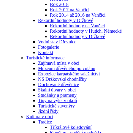
Rok 2018
Rok 2017 na Vančici
Rok 2014 až 2016 na Vančici
Rekordní hodnoty v Držkové
Rekordní hodnoty na Vančici
Rekordní hodnoty v Hutích, Německé
Rekordní hodnoty v Držkové
Vodní stav Dřevnice
Fotogalerie
Kontakt
Turistické informace
Zajímavá místa v obci
Muzeum dřevěného porculánu
Expozice karpatského salašnictví
NS Držkovské chodníčky
Dochované dřevěnice
Skalní útvary v obci
Studánky a prameny
Tipy na výlet v okolí
Turistické suvenýry
Jízdní řády
Kultura v obci
Tradice
Tříkrálové koledování
Končiny - vodění medvěda