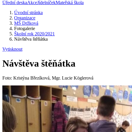
Úřední deska
Akce
Jídelníček
Mateřská škola
Úvodní stránka
Organizace
MŠ Držková
Fotogalerie
Školní rok 2020/2021
Návštěva štěňátka
Vytisknout
Návštěva štěňátka
Foto: Kristýna Březíková, Mgr. Lucie Köglerová