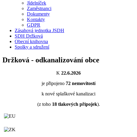
Jídelníček
Zaměstnanci
Dokumenty
Kontakty
GDPR
Zásahová jednotka JSDH
SDH Držková
Obecní knihovna
Spolky a sdružení
Držková - odkanalizování obce
K
22.6.2026
je připojeno
72
nemovitostí
k nové splaškové kanalizaci
(z toho
18
tlakových přípojek
).