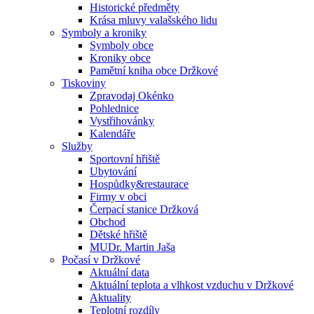
Historické předměty
Krása mluvy valašského lidu
Symboly a kroniky
Symboly obce
Kroniky obce
Pamětní kniha obce Držkové
Tiskoviny
Zpravodaj Okénko
Pohlednice
Vystřihovánky
Kalendáře
Služby
Sportovní hřiště
Ubytování
Hospůdky&restaurace
Firmy v obci
Čerpací stanice Držková
Obchod
Dětské hřiště
MUDr. Martin Jaša
Počasí v Držkové
Aktuální data
Aktuální teplota a vlhkost vzduchu v Držkové
Aktuality
Teplotní rozdíly