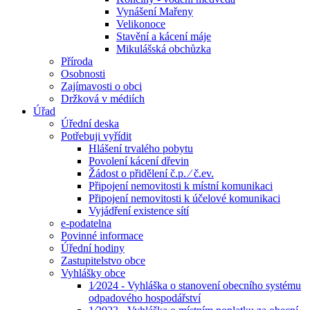
Vynášení Mařeny
Velikonoce
Stavění a kácení máje
Mikulášská obchůzka
Příroda
Osobnosti
Zajímavosti o obci
Držková v médiích
Úřad
Úřední deska
Potřebuji vyřídit
Hlášení trvalého pobytu
Povolení kácení dřevin
Žádost o přidělení č.p. ⁄ č.ev.
Připojení nemovitosti k místní komunikaci
Připojení nemovitosti k účelové komunikaci
Vyjádření existence sítí
e-podatelna
Povinné informace
Úřední hodiny
Zastupitelstvo obce
Vyhlášky obce
1⁄2024 - Vyhláška o stanovení obecního systému
odpadového hospodářství