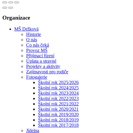
Organizace
MŠ Držková
Historie
O nás
Co nás čeká
Provoz MŠ
Přijímací řízení
Úplata a stravné
Projekty a aktivity
Zajímavosti pro rodiče
Fotogalerie
Školní rok 2025⁄2026
Školní rok 2024⁄2025
Školní rok 2023⁄2024
Školní rok 2022⁄2023
Školní rok 2021⁄2022
Školní rok 2020⁄2021
Školní rok 2019⁄2020
Školní rok 2018⁄2019
Školní rok 2017⁄2018
Jídelna