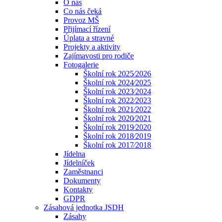
O nás
Co nás čeká
Provoz MŠ
Přijímací řízení
Úplata a stravné
Projekty a aktivity
Zajímavosti pro rodiče
Fotogalerie
Školní rok 2025⁄2026
Školní rok 2024⁄2025
Školní rok 2023⁄2024
Školní rok 2022⁄2023
Školní rok 2021⁄2022
Školní rok 2020⁄2021
Školní rok 2019⁄2020
Školní rok 2018⁄2019
Školní rok 2017⁄2018
Jídelna
Jídelníček
Zaměstnanci
Dokumenty
Kontakty
GDPR
Zásahová jednotka JSDH
Zásahy