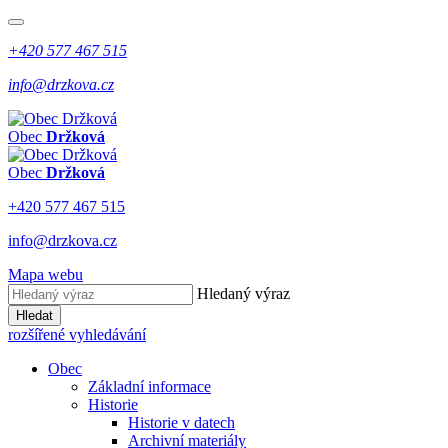
+420 577 467 515
info@drzkova.cz
Obec
Držková
Obec
Držková
+420 577 467 515
info@drzkova.cz
Mapa webu
Hledaný výraz
Hledat
rozšířené vyhledávání
Obec
Základní informace
Historie
Historie v datech
Archivní materiály