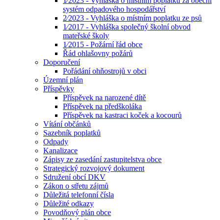
1⁄2023 - Vyhláška o místním poplatku za obecní
systém odpadového hospodářství
2⁄2023 - Vyhláška o místním poplatku ze psů
1⁄2017 - Vyhláška společný školní obvod
mateřské školy
1⁄2015 - Požární řád obce
Řád ohlašovny požárů
Doporučení
Pořádání ohňostrojů v obci
Územní plán
Příspěvky
Příspěvek na narozené dítě
Příspěvek na předškoláka
Příspěvek na kastraci koček a kocourů
Vítání občánků
Sazebník poplatků
Odpady
Kanalizace
Zápisy ze zasedání zastupitelstva obce
Strategický rozvojový dokument
Sdružení obcí DKV
Zákon o střetu zájmů
Důležitá telefonní čísla
Důležité odkazy
Povodňový plán obce