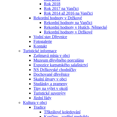
Rok 2018
Rok 2017 na Vančici
Rok 2014 až 2016 na Vančici
Rekordní hodnoty v Držkové
Rekordní hodnoty na Vančici
Rekordní hodnoty v Hutích, Německé
Rekordní hodnoty v Držkové
Vodní stav Dřevnice
Fotogalerie
Kontakt
Turistické informace
Zajímavá místa v obci
Muzeum dřevěného porculánu
Expozice karpatského salašnictví
NS Držkovské chodníčky
Dochované dřevěnice
Skalní útvary v obci
Studánky a prameny
Tipy na výlet v okolí
Turistické suvenýry
Jízdní řády
Kultura v obci
Tradice
Tříkrálové koledování
Končiny - vodění medvěda