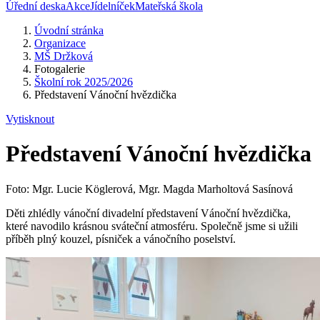
Úřední deska
Akce
Jídelníček
Mateřská škola
Úvodní stránka
Organizace
MŠ Držková
Fotogalerie
Školní rok 2025/2026
Představení Vánoční hvězdička
Vytisknout
Představení Vánoční hvězdička
Foto: Mgr. Lucie Köglerová, Mgr. Magda Marholtová Sasínová
Děti zhlédly vánoční divadelní představení Vánoční hvězdička,
které navodilo krásnou sváteční atmosféru. Společně jsme si užili
příběh plný kouzel, písniček a vánočního poselství.