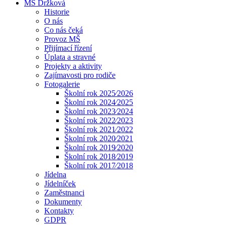
MŠ Držková
Historie
O nás
Co nás čeká
Provoz MŠ
Přijímací řízení
Úplata a stravné
Projekty a aktivity
Zajímavosti pro rodiče
Fotogalerie
Školní rok 2025⁄2026
Školní rok 2024⁄2025
Školní rok 2023⁄2024
Školní rok 2022⁄2023
Školní rok 2021⁄2022
Školní rok 2020⁄2021
Školní rok 2019⁄2020
Školní rok 2018⁄2019
Školní rok 2017⁄2018
Jídelna
Jídelníček
Zaměstnanci
Dokumenty
Kontakty
GDPR