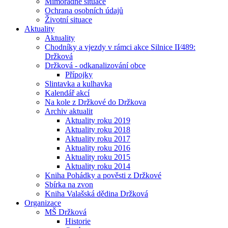
Mimořádné situace
Ochrana osobních údajů
Životní situace
Aktuality
Aktuality
Chodníky a vjezdy v rámci akce Silnice II⁄489:
Držková
Držková - odkanalizování obce
Přípojky
Slintavka a kulhavka
Kalendář akcí
Na kole z Držkové do Držkova
Archiv aktualit
Aktuality roku 2019
Aktuality roku 2018
Aktuality roku 2017
Aktuality roku 2016
Aktuality roku 2015
Aktuality roku 2014
Kniha Pohádky a pověsti z Držkové
Sbírka na zvon
Kniha Valašská dědina Držková
Organizace
MŠ Držková
Historie