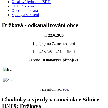
Zásahová jednotka JSDH
SDH Držková
Obecní knihovna
Spolky a sdružení
Držková - odkanalizování obce
K
22.6.2026
je připojeno
72
nemovitostí
k nové splaškové kanalizaci
(z toho
18
tlakových přípojek
).
Více informací
zde
.
Chodníky a vjezdy v rámci akce Silnice
II/489: Držková