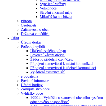
Vynášení Mařeny
Velikonoce
Stavění a kácení máje
Mikulášská obchůzka
Příroda
Osobnosti
Zajímavosti o obci
Držková v médiích
Úřad
Úřední deska
Potřebuji vyřídit
Hlášení trvalého pobytu
Povolení kácení dřevin
Žádost o přidělení č.p. ⁄ č.ev.
Připojení nemovitosti k místní komunikaci
Připojení nemovitosti k účelové komunikaci
Vyjádření existence sítí
e-podatelna
Povinné informace
Úřední hodiny
Zastupitelstvo obce
Vyhlášky obce
1⁄2024 - Vyhláška o stanovení obecního systému
odpadového hospodářství