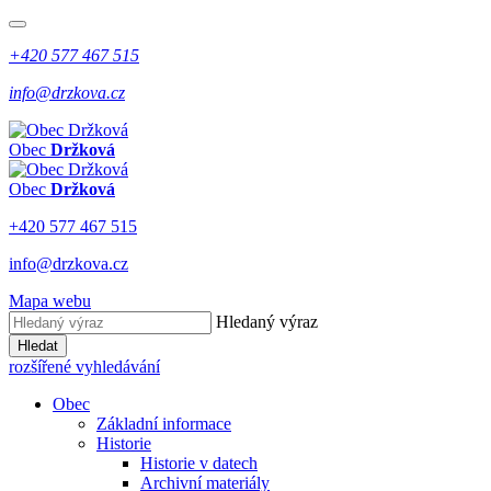
+420 577 467 515
info@drzkova.cz
Obec
Držková
Obec
Držková
+420 577 467 515
info@drzkova.cz
Mapa webu
Hledaný výraz
Hledat
rozšířené vyhledávání
Obec
Základní informace
Historie
Historie v datech
Archivní materiály