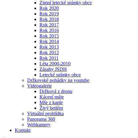
Zimní letecké snímky obce
Rok 2020
Rok 2019
Rok 2018
Rok 2017
Rok 2016
Rok 2015
Rok 2014
Rok 2013
Rok 2012
Rok 2011
Léta 2000-2010
Zásahy JSDH
Letecké snímky obce
Držkovské pohádky na youtube
Videogalerie
Držková z dronu
Kácení máje
Mše z kaple
Živý betlém
Virtuální prohlídka
Panorama 360
Webkamery
Kontakt