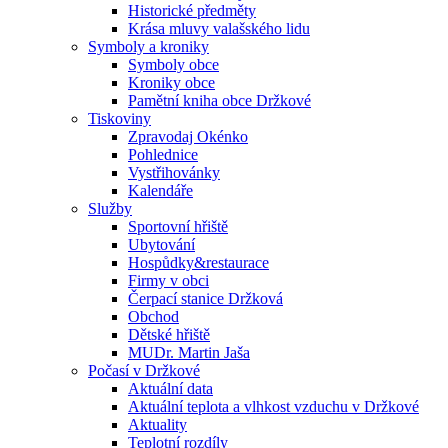
Historické předměty
Krása mluvy valašského lidu
Symboly a kroniky
Symboly obce
Kroniky obce
Pamětní kniha obce Držkové
Tiskoviny
Zpravodaj Okénko
Pohlednice
Vystřihovánky
Kalendáře
Služby
Sportovní hřiště
Ubytování
Hospůdky&restaurace
Firmy v obci
Čerpací stanice Držková
Obchod
Dětské hřiště
MUDr. Martin Jaša
Počasí v Držkové
Aktuální data
Aktuální teplota a vlhkost vzduchu v Držkové
Aktuality
Teplotní rozdíly