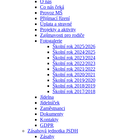
O nás
Co nás čeká
Provoz MŠ
Přijímací řízení
Úplata a stravné
Projekty a aktivity
Zajímavosti pro rodiče
Fotogalerie
Školní rok 2025⁄2026
Školní rok 2024⁄2025
Školní rok 2023⁄2024
Školní rok 2022⁄2023
Školní rok 2021⁄2022
Školní rok 2020⁄2021
Školní rok 2019⁄2020
Školní rok 2018⁄2019
Školní rok 2017⁄2018
Jídelna
Jídelníček
Zaměstnanci
Dokumenty
Kontakty
GDPR
Zásahová jednotka JSDH
Zásahy