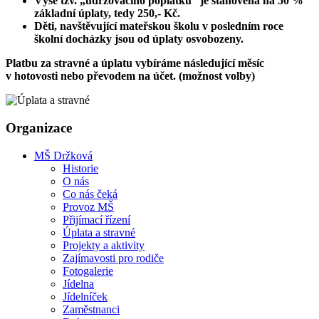
Výše tzv. „udržovacího poplatku“ je stanovena na 50 %
základní úplaty, tedy 250,- Kč.
Děti, navštěvující mateřskou školu v posledním roce
školní docházky jsou od úplaty osvobozeny.
Platbu za stravné a úplatu vybíráme následující měsíc
v hotovosti nebo převodem na účet. (možnost volby)
Organizace
MŠ Držková
Historie
O nás
Co nás čeká
Provoz MŠ
Přijímací řízení
Úplata a stravné
Projekty a aktivity
Zajímavosti pro rodiče
Fotogalerie
Jídelna
Jídelníček
Zaměstnanci