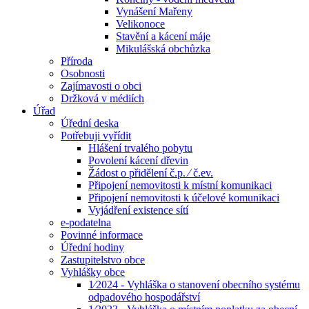
Vynášení Mařeny
Velikonoce
Stavění a kácení máje
Mikulášská obchůzka
Příroda
Osobnosti
Zajímavosti o obci
Držková v médiích
Úřad
Úřední deska
Potřebuji vyřídit
Hlášení trvalého pobytu
Povolení kácení dřevin
Žádost o přidělení č.p. ⁄ č.ev.
Připojení nemovitosti k místní komunikaci
Připojení nemovitosti k účelové komunikaci
Vyjádření existence sítí
e-podatelna
Povinné informace
Úřední hodiny
Zastupitelstvo obce
Vyhlášky obce
1⁄2024 - Vyhláška o stanovení obecního systému
odpadového hospodářství