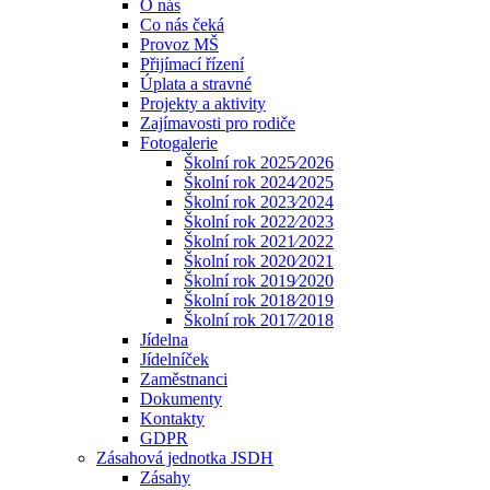
O nás
Co nás čeká
Provoz MŠ
Přijímací řízení
Úplata a stravné
Projekty a aktivity
Zajímavosti pro rodiče
Fotogalerie
Školní rok 2025⁄2026
Školní rok 2024⁄2025
Školní rok 2023⁄2024
Školní rok 2022⁄2023
Školní rok 2021⁄2022
Školní rok 2020⁄2021
Školní rok 2019⁄2020
Školní rok 2018⁄2019
Školní rok 2017⁄2018
Jídelna
Jídelníček
Zaměstnanci
Dokumenty
Kontakty
GDPR
Zásahová jednotka JSDH
Zásahy