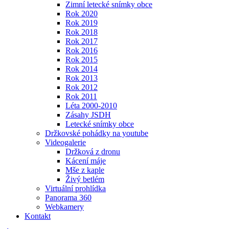
Zimní letecké snímky obce
Rok 2020
Rok 2019
Rok 2018
Rok 2017
Rok 2016
Rok 2015
Rok 2014
Rok 2013
Rok 2012
Rok 2011
Léta 2000-2010
Zásahy JSDH
Letecké snímky obce
Držkovské pohádky na youtube
Videogalerie
Držková z dronu
Kácení máje
Mše z kaple
Živý betlém
Virtuální prohlídka
Panorama 360
Webkamery
Kontakt