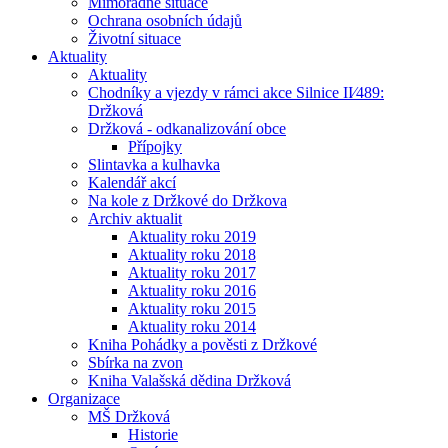
Mimořádné situace
Ochrana osobních údajů
Životní situace
Aktuality
Aktuality
Chodníky a vjezdy v rámci akce Silnice II⁄489:
Držková
Držková - odkanalizování obce
Přípojky
Slintavka a kulhavka
Kalendář akcí
Na kole z Držkové do Držkova
Archiv aktualit
Aktuality roku 2019
Aktuality roku 2018
Aktuality roku 2017
Aktuality roku 2016
Aktuality roku 2015
Aktuality roku 2014
Kniha Pohádky a pověsti z Držkové
Sbírka na zvon
Kniha Valašská dědina Držková
Organizace
MŠ Držková
Historie