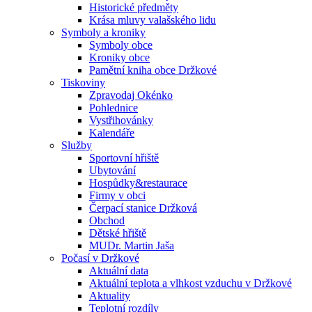
Historické předměty
Krása mluvy valašského lidu
Symboly a kroniky
Symboly obce
Kroniky obce
Pamětní kniha obce Držkové
Tiskoviny
Zpravodaj Okénko
Pohlednice
Vystřihovánky
Kalendáře
Služby
Sportovní hřiště
Ubytování
Hospůdky&restaurace
Firmy v obci
Čerpací stanice Držková
Obchod
Dětské hřiště
MUDr. Martin Jaša
Počasí v Držkové
Aktuální data
Aktuální teplota a vlhkost vzduchu v Držkové
Aktuality
Teplotní rozdíly