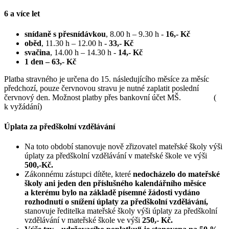
6 a více let
snídaně s přesnídávkou
, 8.00 h – 9.30 h -
16,- Kč
oběd
, 11.30 h – 12.00 h -
33,- Kč
svačina
, 14.00 h – 14.30 h -
14,- Kč
1 den – 63,- Kč
Platba stravného je určena do 15. následujícího měsíce za měsíc
předchozí, pouze červnovou stravu je nutné zaplatit poslední
červnový den. Možnost platby přes bankovní účet MŠ. (
k vyžádání)
Úplata za předškolní vzdělávání
Na toto období stanovuje nově zřizovatel mateřské školy výši
úplaty za předškolní vzdělávání v mateřské škole ve výši
500,-Kč.
Zákonnému zástupci dítěte, které
nedocházelo do mateřské
školy ani jeden den příslušného kalendářního měsíce
a kterému bylo na základě písemné žádosti vydáno
rozhodnutí o snížení úplaty za předškolní vzdělávání,
stanovuje ředitelka mateřské školy výši úplaty za předškolní
vzdělávání v mateřské škole ve výši
250,- Kč.