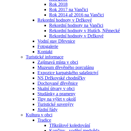
Rok 2018
Rok 2017 na Vančici
Rok 2014 až 2016 na Vančici
Rekordní hodnoty v Držkové
Rekordní hodnoty na Vančici
Rekordní hodnoty v Hutích, Německé
Rekordní hodnoty v Držkové
Vodní stav Dřevnice
Fotogalerie
Kontakt
Turistické informace
Zajímavá místa v obci
Muzeum dřevěného porculánu
Expozice karpatského salašnictví
NS Držkovské chodníčky
Dochované dřevěnice
Skalní útvary v obci
Studánky a prameny
Tipy na výlet v okolí
Turistické suvenýry
Jízdní řády
Kultura v obci
Tradice
Tříkrálové koledování
Končiny - vodění medvěda