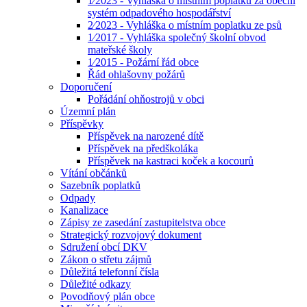
1⁄2023 - Vyhláška o místním poplatku za obecní
systém odpadového hospodářství
2⁄2023 - Vyhláška o místním poplatku ze psů
1⁄2017 - Vyhláška společný školní obvod
mateřské školy
1⁄2015 - Požární řád obce
Řád ohlašovny požárů
Doporučení
Pořádání ohňostrojů v obci
Územní plán
Příspěvky
Příspěvek na narozené dítě
Příspěvek na předškoláka
Příspěvek na kastraci koček a kocourů
Vítání občánků
Sazebník poplatků
Odpady
Kanalizace
Zápisy ze zasedání zastupitelstva obce
Strategický rozvojový dokument
Sdružení obcí DKV
Zákon o střetu zájmů
Důležitá telefonní čísla
Důležité odkazy
Povodňový plán obce