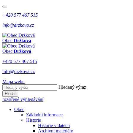
+420 577 467 515
info@drzkova.cz
Obec
Držková
Obec
Držková
+420 577 467 515
info@drzkova.cz
Mapa webu
Hledaný výraz
Hledat
rozšířené vyhledávání
Obec
Základní informace
Historie
Historie v datech
Archivní materiály