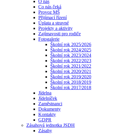
O nás
Co nás čeká
Provoz MŠ
Přijímací řízení
Úplata a stravné
Projekty a aktivity
Zajímavosti pro rodiče
Fotogalerie
Školní rok 2025⁄2026
Školní rok 2024⁄2025
Školní rok 2023⁄2024
Školní rok 2022⁄2023
Školní rok 2021⁄2022
Školní rok 2020⁄2021
Školní rok 2019⁄2020
Školní rok 2018⁄2019
Školní rok 2017⁄2018
Jídelna
Jídelníček
Zaměstnanci
Dokumenty
Kontakty
GDPR
Zásahová jednotka JSDH
Zásahy