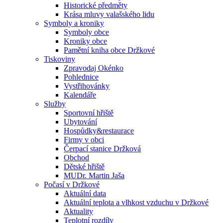
Historické předměty
Krása mluvy valašského lidu
Symboly a kroniky
Symboly obce
Kroniky obce
Pamětní kniha obce Držkové
Tiskoviny
Zpravodaj Okénko
Pohlednice
Vystřihovánky
Kalendáře
Služby
Sportovní hřiště
Ubytování
Hospůdky&restaurace
Firmy v obci
Čerpací stanice Držková
Obchod
Dětské hřiště
MUDr. Martin Jaša
Počasí v Držkové
Aktuální data
Aktuální teplota a vlhkost vzduchu v Držkové
Aktuality
Teplotní rozdíly