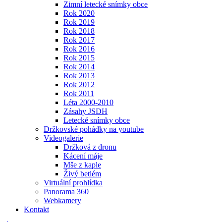
Zimní letecké snímky obce
Rok 2020
Rok 2019
Rok 2018
Rok 2017
Rok 2016
Rok 2015
Rok 2014
Rok 2013
Rok 2012
Rok 2011
Léta 2000-2010
Zásahy JSDH
Letecké snímky obce
Držkovské pohádky na youtube
Videogalerie
Držková z dronu
Kácení máje
Mše z kaple
Živý betlém
Virtuální prohlídka
Panorama 360
Webkamery
Kontakt