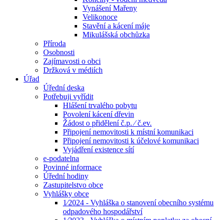
Vynášení Mařeny
Velikonoce
Stavění a kácení máje
Mikulášská obchůzka
Příroda
Osobnosti
Zajímavosti o obci
Držková v médiích
Úřad
Úřední deska
Potřebuji vyřídit
Hlášení trvalého pobytu
Povolení kácení dřevin
Žádost o přidělení č.p. ⁄ č.ev.
Připojení nemovitosti k místní komunikaci
Připojení nemovitosti k účelové komunikaci
Vyjádření existence sítí
e-podatelna
Povinné informace
Úřední hodiny
Zastupitelstvo obce
Vyhlášky obce
1⁄2024 - Vyhláška o stanovení obecního systému
odpadového hospodářství