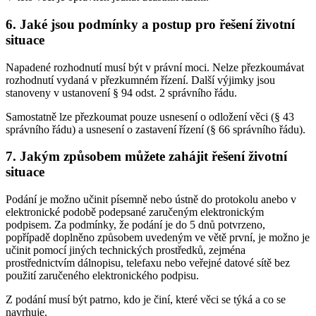
6. Jaké jsou podmínky a postup pro řešení životní
situace
Napadené rozhodnutí musí být v právní moci. Nelze přezkoumávat
rozhodnutí vydaná v přezkumném řízení. Další výjimky jsou
stanoveny v ustanovení § 94 odst. 2 správního řádu.
Samostatně lze přezkoumat pouze usnesení o odložení věci (§ 43
správního řádu) a usnesení o zastavení řízení (§ 66 správního řádu).
7. Jakým způsobem můžete zahájit řešení životní
situace
Podání je možno učinit písemně nebo ústně do protokolu anebo v
elektronické podobě podepsané zaručeným elektronickým
podpisem. Za podmínky, že podání je do 5 dnů potvrzeno,
popřípadě doplněno způsobem uvedeným ve větě první, je možno je
učinit pomocí jiných technických prostředků, zejména
prostřednictvím dálnopisu, telefaxu nebo veřejné datové sítě bez
použití zaručeného elektronického podpisu.
Z podání musí být patrno, kdo je činí, které věci se týká a co se
navrhuje.