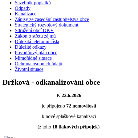
Sazebník poplatků
Odpady
Kanalizace
Zápisy ze zasedání zastupitelstva obce
Strategický rozvojový dokument
Sdružení obcí DKV
Zákon o střetu zájmů
Důležitá telefonní čísla
Důležité odkazy
Povodňový plán obce
Mimořádné situace
Ochrana osobních údajů
Životní situace
Držková - odkanalizování obce
K
22.6.2026
je připojeno
72
nemovitostí
k nové splaškové kanalizaci
(z toho
18
tlakových přípojek
).