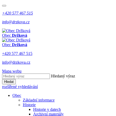
+420 577 467 515
info@drzkova.cz
Obec
Držková
Obec
Držková
+420 577 467 515
info@drzkova.cz
Mapa webu
Hledaný výraz
Hledat
rozšířené vyhledávání
Obec
Základní informace
Historie
Historie v datech
Archivní materiály