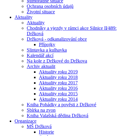
Mimořádné situace
Ochrana osobních údajů
Životní situace
Aktuality
Aktuality
Chodníky a vjezdy v rámci akce Silnice II⁄489:
Držková
Držková - odkanalizování obce
Přípojky
Slintavka a kulhavka
Kalendář akcí
Na kole z Držkové do Držkova
Archiv aktualit
Aktuality roku 2019
Aktuality roku 2018
Aktuality roku 2017
Aktuality roku 2016
Aktuality roku 2015
Aktuality roku 2014
Kniha Pohádky a pověsti z Držkové
Sbírka na zvon
Kniha Valašská dědina Držková
Organizace
MŠ Držková
Historie