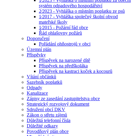
1⁄2023 - Vyhláška o místním poplatku za obecní
systém odpadového hospodářství
2⁄2023 - Vyhláška o místním poplatku ze psů
1⁄2017 - Vyhláška společný školní obvod
mateřské školy
1⁄2015 - Požární řád obce
Řád ohlašovny požárů
Doporučení
Pořádání ohňostrojů v obci
Územní plán
Příspěvky
Příspěvek na narozené dítě
Příspěvek na předškoláka
Příspěvek na kastraci koček a kocourů
Vítání občánků
Sazebník poplatků
Odpady
Kanalizace
Zápisy ze zasedání zastupitelstva obce
Strategický rozvojový dokument
Sdružení obcí DKV
Zákon o střetu zájmů
Důležitá telefonní čísla
Důležité odkazy
Povodňový plán obce