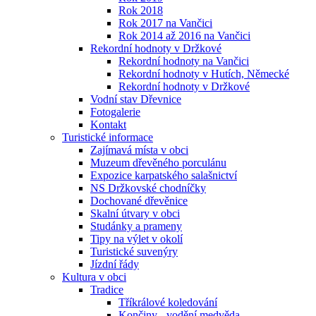
Rok 2018
Rok 2017 na Vančici
Rok 2014 až 2016 na Vančici
Rekordní hodnoty v Držkové
Rekordní hodnoty na Vančici
Rekordní hodnoty v Hutích, Německé
Rekordní hodnoty v Držkové
Vodní stav Dřevnice
Fotogalerie
Kontakt
Turistické informace
Zajímavá místa v obci
Muzeum dřevěného porculánu
Expozice karpatského salašnictví
NS Držkovské chodníčky
Dochované dřevěnice
Skalní útvary v obci
Studánky a prameny
Tipy na výlet v okolí
Turistické suvenýry
Jízdní řády
Kultura v obci
Tradice
Tříkrálové koledování
Končiny - vodění medvěda