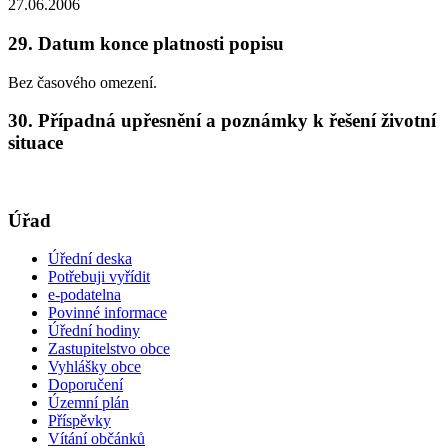
27.06.2006
29. Datum konce platnosti popisu
Bez časového omezení.
30. Případná upřesnění a poznámky k řešení životní
situace
Úřad
Úřední deska
Potřebuji vyřídit
e-podatelna
Povinné informace
Úřední hodiny
Zastupitelstvo obce
Vyhlášky obce
Doporučení
Územní plán
Příspěvky
Vítání občánků