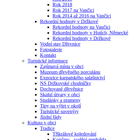
Rok 2018
Rok 2017 na Vančici
Rok 2014 až 2016 na Vančici
Rekordní hodnoty v Držkové
Rekordní hodnoty na Vančici
Rekordní hodnoty v Hutích, Německé
Rekordní hodnoty v Držkové
Vodní stav Dřevnice
Fotogalerie
Kontakt
Turistické informace
Zajímavá místa v obci
Muzeum dřevěného porculánu
Expozice karpatského salašnictví
NS Držkovské chodníčky
Dochované dřevěnice
Skalní útvary v obci
Studánky a prameny
Tipy na výlet v okolí
Turistické suvenýry
Jízdní řády
Kultura v obci
Tradice
Tříkrálové koledování
Končiny - vodění medvěda