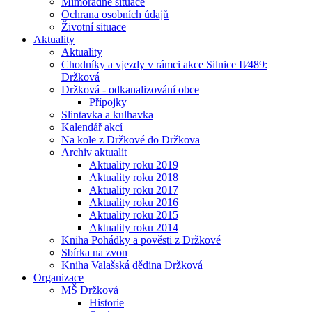
Mimořádné situace
Ochrana osobních údajů
Životní situace
Aktuality
Aktuality
Chodníky a vjezdy v rámci akce Silnice II⁄489:
Držková
Držková - odkanalizování obce
Přípojky
Slintavka a kulhavka
Kalendář akcí
Na kole z Držkové do Držkova
Archiv aktualit
Aktuality roku 2019
Aktuality roku 2018
Aktuality roku 2017
Aktuality roku 2016
Aktuality roku 2015
Aktuality roku 2014
Kniha Pohádky a pověsti z Držkové
Sbírka na zvon
Kniha Valašská dědina Držková
Organizace
MŠ Držková
Historie