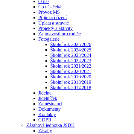
O nás
Co nás čeká
Provoz MŠ
Přijímací řízení
Úplata a stravné
Projekty a aktivity
Zajímavosti pro rodiče
Fotogalerie
Školní rok 2025⁄2026
Školní rok 2024⁄2025
Školní rok 2023⁄2024
Školní rok 2022⁄2023
Školní rok 2021⁄2022
Školní rok 2020⁄2021
Školní rok 2019⁄2020
Školní rok 2018⁄2019
Školní rok 2017⁄2018
Jídelna
Jídelníček
Zaměstnanci
Dokumenty
Kontakty
GDPR
Zásahová jednotka JSDH
Zásahy