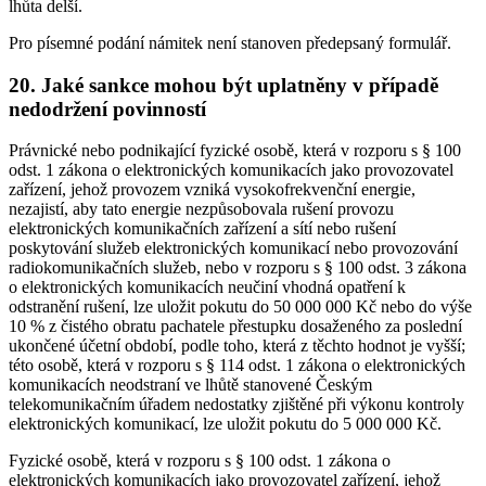
lhůta delší.
Pro písemné podání námitek není stanoven předepsaný formulář.
20. Jaké sankce mohou být uplatněny v případě
nedodržení povinností
Právnické nebo podnikající fyzické osobě, která v rozporu s § 100
odst. 1 zákona o elektronických komunikacích jako provozovatel
zařízení, jehož provozem vzniká vysokofrekvenční energie,
nezajistí, aby tato energie nezpůsobovala rušení provozu
elektronických komunikačních zařízení a sítí nebo rušení
poskytování služeb elektronických komunikací nebo provozování
radiokomunikačních služeb, nebo v rozporu s § 100 odst. 3 zákona
o elektronických komunikacích neučiní vhodná opatření k
odstranění rušení, lze uložit pokutu do 50 000 000 Kč nebo do výše
10 % z čistého obratu pachatele přestupku dosaženého za poslední
ukončené účetní období, podle toho, která z těchto hodnot je vyšší;
této osobě, která v rozporu s § 114 odst. 1 zákona o elektronických
komunikacích neodstraní ve lhůtě stanovené Českým
telekomunikačním úřadem nedostatky zjištěné při výkonu kontroly
elektronických komunikací, lze uložit pokutu do 5 000 000 Kč.
Fyzické osobě, která v rozporu s § 100 odst. 1 zákona o
elektronických komunikacích jako provozovatel zařízení, jehož