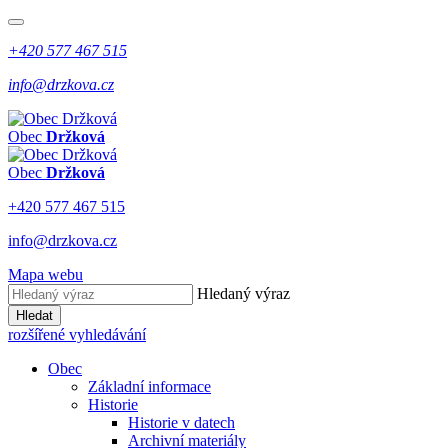
+420 577 467 515
info@drzkova.cz
Obec
Držková
Obec
Držková
+420 577 467 515
info@drzkova.cz
Mapa webu
Hledaný výraz
Hledat
rozšířené vyhledávání
Obec
Základní informace
Historie
Historie v datech
Archivní materiály