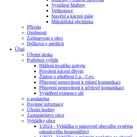
Vynášení Mařeny
Velikonoce
Stavění a kácení máje
Mikulášská obchůzka
Příroda
Osobnosti
Zajímavosti o obci
Držková v médiích
Úřad
Úřední deska
Potřebuji vyřídit
Hlášení trvalého pobytu
Povolení kácení dřevin
Žádost o přidělení č.p. ⁄ č.ev.
Připojení nemovitosti k místní komunikaci
Připojení nemovitosti k účelové komunikaci
Vyjádření existence sítí
e-podatelna
Povinné informace
Úřední hodiny
Zastupitelstvo obce
Vyhlášky obce
1⁄2024 - Vyhláška o stanovení obecního systému
odpadového hospodářství