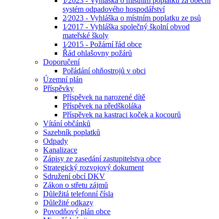
1⁄2023 - Vyhláška o místním poplatku za obecní
systém odpadového hospodářství
2⁄2023 - Vyhláška o místním poplatku ze psů
1⁄2017 - Vyhláška společný školní obvod
mateřské školy
1⁄2015 - Požární řád obce
Řád ohlašovny požárů
Doporučení
Pořádání ohňostrojů v obci
Územní plán
Příspěvky
Příspěvek na narozené dítě
Příspěvek na předškoláka
Příspěvek na kastraci koček a kocourů
Vítání občánků
Sazebník poplatků
Odpady
Kanalizace
Zápisy ze zasedání zastupitelstva obce
Strategický rozvojový dokument
Sdružení obcí DKV
Zákon o střetu zájmů
Důležitá telefonní čísla
Důležité odkazy
Povodňový plán obce