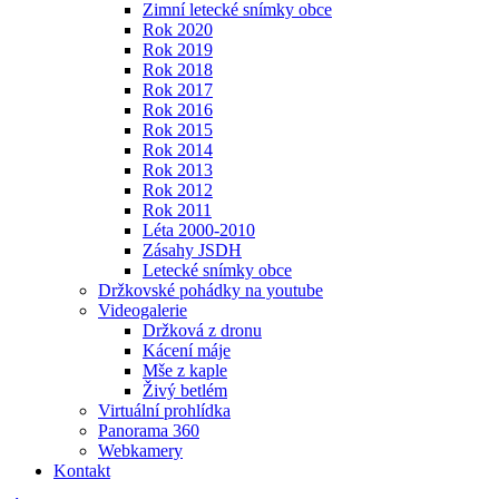
Zimní letecké snímky obce
Rok 2020
Rok 2019
Rok 2018
Rok 2017
Rok 2016
Rok 2015
Rok 2014
Rok 2013
Rok 2012
Rok 2011
Léta 2000-2010
Zásahy JSDH
Letecké snímky obce
Držkovské pohádky na youtube
Videogalerie
Držková z dronu
Kácení máje
Mše z kaple
Živý betlém
Virtuální prohlídka
Panorama 360
Webkamery
Kontakt