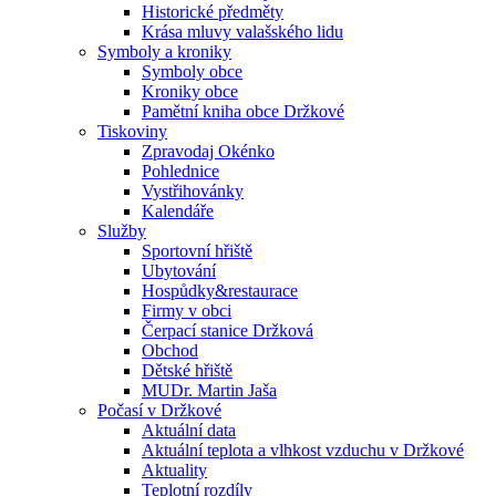
Historické předměty
Krása mluvy valašského lidu
Symboly a kroniky
Symboly obce
Kroniky obce
Pamětní kniha obce Držkové
Tiskoviny
Zpravodaj Okénko
Pohlednice
Vystřihovánky
Kalendáře
Služby
Sportovní hřiště
Ubytování
Hospůdky&restaurace
Firmy v obci
Čerpací stanice Držková
Obchod
Dětské hřiště
MUDr. Martin Jaša
Počasí v Držkové
Aktuální data
Aktuální teplota a vlhkost vzduchu v Držkové
Aktuality
Teplotní rozdíly