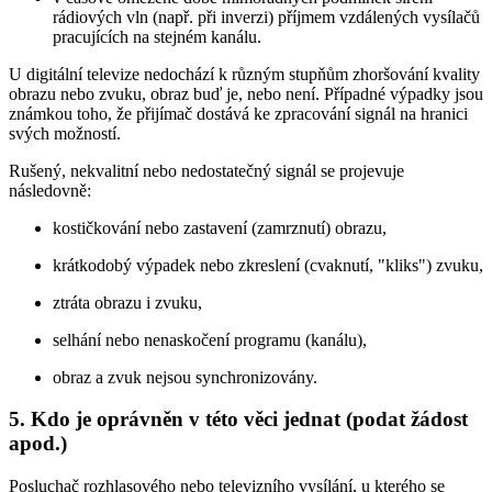
rádiových vln (např. při inverzi) příjmem vzdálených vysílačů
pracujících na stejném kanálu.
U digitální televize nedochází k různým stupňům zhoršování kvality
obrazu nebo zvuku, obraz buď je, nebo není. Případné výpadky jsou
známkou toho, že přijímač dostává ke zpracování signál na hranici
svých možností.
Rušený, nekvalitní nebo nedostatečný signál se projevuje
následovně:
kostičkování nebo zastavení (zamrznutí) obrazu,
krátkodobý výpadek nebo zkreslení (cvaknutí, "kliks") zvuku,
ztráta obrazu i zvuku,
selhání nebo nenaskočení programu (kanálu),
obraz a zvuk nejsou synchronizovány.
5. Kdo je oprávněn v této věci jednat (podat žádost
apod.)
Posluchač rozhlasového nebo televizního vysílání, u kterého se