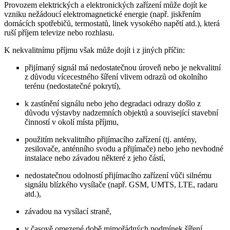
Provozem elektrických a elektronických zařízení může dojít ke
vzniku nežádoucí elektromagnetické energie (např. jiskřením
domácích spotřebičů, termostatů, linek vysokého napětí atd.), která
ruší příjem televize nebo rozhlasu.
K nekvalitnímu příjmu však může dojít i z jiných příčin:
přijímaný signál má nedostatečnou úroveň nebo je nekvalitní
z důvodu vícecestného šíření vlivem odrazů od okolního
terénu (nedostatečné pokrytí),
k zastínění signálu nebo jeho degradaci odrazy došlo z
důvodu výstavby nadzemních objektů a související stavební
činností v okolí místa příjmu,
použitím nekvalitního přijímacího zařízení (tj. antény,
zesilovače, anténního svodu a přijímače) nebo jeho nevhodné
instalace nebo závadou některé z jeho částí,
nedostatečnou odolností přijímacího zařízení vůči silnému
signálu blízkého vysílače (např. GSM, UMTS, LTE, radaru
atd.),
závadou na vysílací straně,
v časově omezené době mimořádných podmínek šíření