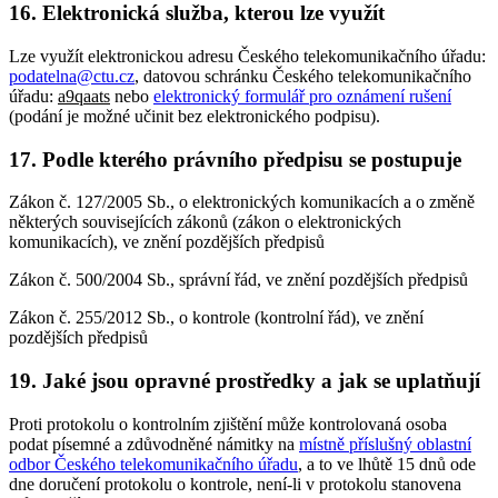
16. Elektronická služba, kterou lze využít
Lze využít elektronickou adresu Českého telekomunikačního úřadu:
podatelna@ctu.cz
, datovou schránku Českého telekomunikačního
úřadu:
a9qaats
nebo
elektronický formulář pro oznámení rušení
(podání je možné učinit bez elektronického podpisu).
17. Podle kterého právního předpisu se postupuje
Zákon č. 127/2005 Sb., o elektronických komunikacích a o změně
některých souvisejících zákonů (zákon o elektronických
komunikacích), ve znění pozdějších předpisů
Zákon č. 500/2004 Sb., správní řád, ve znění pozdějších předpisů
Zákon č. 255/2012 Sb., o kontrole (kontrolní řád), ve znění
pozdějších předpisů
19. Jaké jsou opravné prostředky a jak se uplatňují
Proti protokolu o kontrolním zjištění může kontrolovaná osoba
podat písemné a zdůvodněné námitky na
místně příslušný oblastní
odbor Českého telekomunikačního úřadu
, a to ve lhůtě 15 dnů ode
dne doručení protokolu o kontrole, není-li v protokolu stanovena