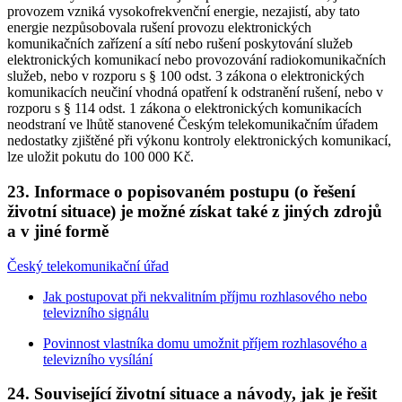
provozem vzniká vysokofrekvenční energie, nezajistí, aby tato
energie nezpůsobovala rušení provozu elektronických
komunikačních zařízení a sítí nebo rušení poskytování služeb
elektronických komunikací nebo provozování radiokomunikačních
služeb, nebo v rozporu s § 100 odst. 3 zákona o elektronických
komunikacích neučiní vhodná opatření k odstranění rušení, nebo v
rozporu s § 114 odst. 1 zákona o elektronických komunikacích
neodstraní ve lhůtě stanovené Českým telekomunikačním úřadem
nedostatky zjištěné při výkonu kontroly elektronických komunikací,
lze uložit pokutu do 100 000 Kč.
23. Informace o popisovaném postupu (o řešení
životní situace) je možné získat také z jiných zdrojů
a v jiné formě
Český telekomunikační úřad
Jak postupovat při nekvalitním příjmu rozhlasového nebo
televizního signálu
Povinnost vlastníka domu umožnit příjem rozhlasového a
televizního vysílání
24. Související životní situace a návody, jak je řešit