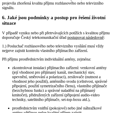
projevila zhoršená kvalita příjmu rozhlasového nebo televizního
signálu.
6. Jaké jsou podmínky a postup pro řešení životní
situace
V případě vzniku nebo při přetrvávajících potížích s kvalitou příjmu
doporučuje Český telekomunikační úřad
postupovat následovně
:
1.) Posluchač rozhlasového nebo televizního vysílání musí vždy
nejprve zajistit kontrolu vlastního přijímacího zařízení.
Při příjmu prostřednictvím individuální antény, zejména:
zkontrolovat instalaci přijímacího zařízení: venkovní antény
(její vhodnost pro přijímaný kanál, mechanický stav,
upevnění, směrování a polarizaci), zesilovače (nutnost a
vhodnost jeho použití), anténního svodu (celistvost, správné
připojení, použití symetrizačního členu), vlastního přijímače
(bezchybnou funkci a správné naladění na přijímaný
kmitočet), přidružených zařízení (připojení audio-video
techniky, satelitního přijímače, set-top-boxu atd.),
prostřednictvím vnitřní (pokojové) nebo jiné náhražkové
antény většinou nelze kvalitní příjem zajistit.