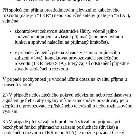
Při společném příjmu prostřednictvím televizního kabelového
rozvodu (dále jen "TKR") nebo společné antény (dále jen "STA"),
zejména:
zkontrolovat celistvost účastnické šňůry, včetně jejího
správného připojení, a vlastní přijímač (jeho bezchybnou
funkci a správné naladění na přijímaný kmitočet),
v případě, že není zjištěna závada vlastního přijímacího
zařízení v bytě, kontaktovat provozovatele společného
rozvodu (TKR nebo STA), který zajistí odstranění případné
závady společného rozvodu.
V případě pochybností je vhodné učinit dotaz na kvalitu příjmu u
sousedů v okolí.
2.) V případě nedostatečného pokrytí televizním nebo rozhlasovým
signálem je třeba, aby orgány místní samosprávy požadovaly jeho
zlepšení u provozovatele příslušného televizního nebo rozhlasového
vysílání.
3.) V případě přetrvávajících problémů s kvalitou příjmu a při
bezchybné funkci přijímacího zařízení posluchače (diváka) a
společného rozvodu (TKR nebo STA) je možné požádat Český