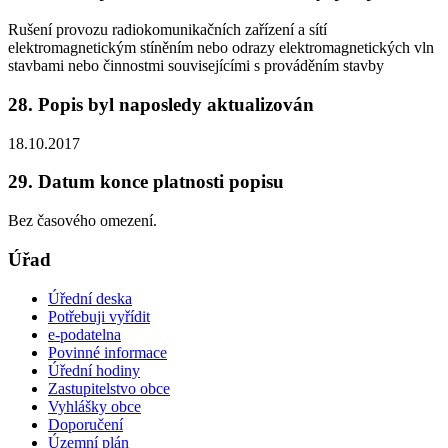
Rušení provozu radiokomunikačních zařízení a sítí
elektromagnetickým stíněním nebo odrazy elektromagnetických vln
stavbami nebo činnostmi souvisejícími s prováděním stavby
28. Popis byl naposledy aktualizován
18.10.2017
29. Datum konce platnosti popisu
Bez časového omezení.
Úřad
Úřední deska
Potřebuji vyřídit
e-podatelna
Povinné informace
Úřední hodiny
Zastupitelstvo obce
Vyhlášky obce
Doporučení
Územní plán