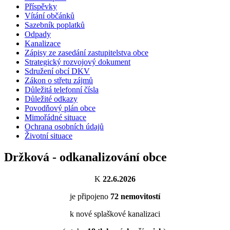
Příspěvky
Vítání občánků
Sazebník poplatků
Odpady
Kanalizace
Zápisy ze zasedání zastupitelstva obce
Strategický rozvojový dokument
Sdružení obcí DKV
Zákon o střetu zájmů
Důležitá telefonní čísla
Důležité odkazy
Povodňový plán obce
Mimořádné situace
Ochrana osobních údajů
Životní situace
Držková - odkanalizování obce
K
22.6.2026
je připojeno
72
nemovitostí
k nové splaškové kanalizaci