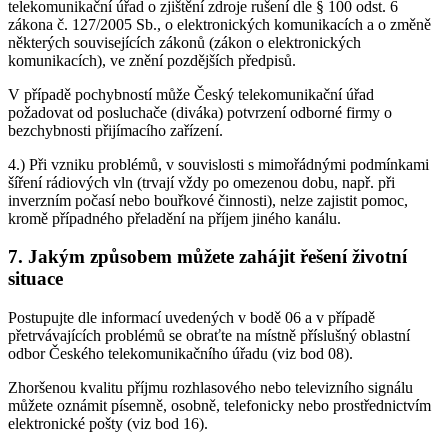
telekomunikační úřad o zjištění zdroje rušení dle § 100 odst. 6
zákona č. 127/2005 Sb., o elektronických komunikacích a o změně
některých souvisejících zákonů (zákon o elektronických
komunikacích), ve znění pozdějších předpisů.
V případě pochybností může Český telekomunikační úřad
požadovat od posluchače (diváka) potvrzení odborné firmy o
bezchybnosti přijímacího zařízení.
4.) Při vzniku problémů, v souvislosti s mimořádnými podmínkami
šíření rádiových vln (trvají vždy po omezenou dobu, např. při
inverzním počasí nebo bouřkové činnosti), nelze zajistit pomoc,
kromě případného přeladění na příjem jiného kanálu.
7. Jakým způsobem můžete zahájit řešení životní
situace
Postupujte dle informací uvedených v bodě 06 a v případě
přetrvávajících problémů se obraťte na místně příslušný oblastní
odbor Českého telekomunikačního úřadu (viz bod 08).
Zhoršenou kvalitu příjmu rozhlasového nebo televizního signálu
můžete oznámit písemně, osobně, telefonicky nebo prostřednictvím
elektronické pošty (viz bod 16).