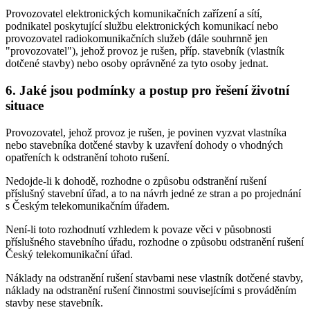
Provozovatel elektronických komunikačních zařízení a sítí,
podnikatel poskytující službu elektronických komunikací nebo
provozovatel radiokomunikačních služeb (dále souhrnně jen
"provozovatel"), jehož provoz je rušen, příp. stavebník (vlastník
dotčené stavby) nebo osoby oprávněné za tyto osoby jednat.
6. Jaké jsou podmínky a postup pro řešení životní
situace
Provozovatel, jehož provoz je rušen, je povinen vyzvat vlastníka
nebo stavebníka dotčené stavby k uzavření dohody o vhodných
opatřeních k odstranění tohoto rušení.
Nedojde-li k dohodě, rozhodne o způsobu odstranění rušení
příslušný stavební úřad, a to na návrh jedné ze stran a po projednání
s Českým telekomunikačním úřadem.
Není-li toto rozhodnutí vzhledem k povaze věci v působnosti
příslušného stavebního úřadu, rozhodne o způsobu odstranění rušení
Český telekomunikační úřad.
Náklady na odstranění rušení stavbami nese vlastník dotčené stavby,
náklady na odstranění rušení činnostmi souvisejícími s prováděním
stavby nese stavebník.