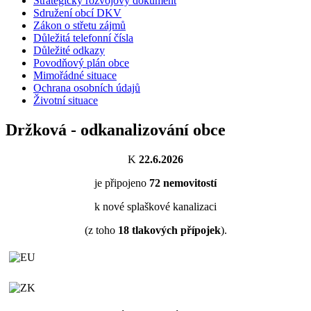
Strategický rozvojový dokument
Sdružení obcí DKV
Zákon o střetu zájmů
Důležitá telefonní čísla
Důležité odkazy
Povodňový plán obce
Mimořádné situace
Ochrana osobních údajů
Životní situace
Držková - odkanalizování obce
K
22.6.2026
je připojeno
72
nemovitostí
k nové splaškové kanalizaci
(z toho
18
tlakových přípojek
).