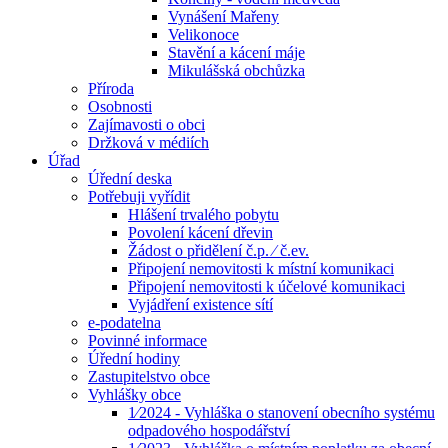
Vynášení Mařeny
Velikonoce
Stavění a kácení máje
Mikulášská obchůzka
Příroda
Osobnosti
Zajímavosti o obci
Držková v médiích
Úřad
Úřední deska
Potřebuji vyřídit
Hlášení trvalého pobytu
Povolení kácení dřevin
Žádost o přidělení č.p. ⁄ č.ev.
Připojení nemovitosti k místní komunikaci
Připojení nemovitosti k účelové komunikaci
Vyjádření existence sítí
e-podatelna
Povinné informace
Úřední hodiny
Zastupitelstvo obce
Vyhlášky obce
1⁄2024 - Vyhláška o stanovení obecního systému
odpadového hospodářství