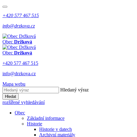
+420 577 467 515
info@drzkova.cz
Obec
Držková
Obec
Držková
+420 577 467 515
info@drzkova.cz
Mapa webu
Hledaný výraz
Hledat
rozšířené vyhledávání
Obec
Základní informace
Historie
Historie v datech
Archivní materiály