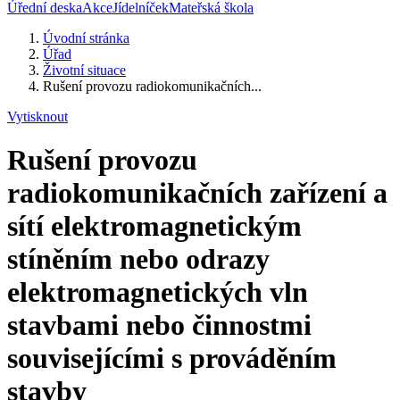
Úřední deska
Akce
Jídelníček
Mateřská škola
Úvodní stránka
Úřad
Životní situace
Rušení provozu radiokomunikačních...
Vytisknout
Rušení provozu
radiokomunikačních zařízení a
sítí elektromagnetickým
stíněním nebo odrazy
elektromagnetických vln
stavbami nebo činnostmi
souvisejícími s prováděním
stavby