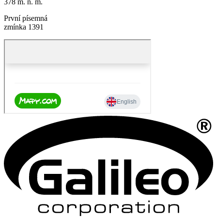
378 m. n. m.
První písemná
zmínka 1391