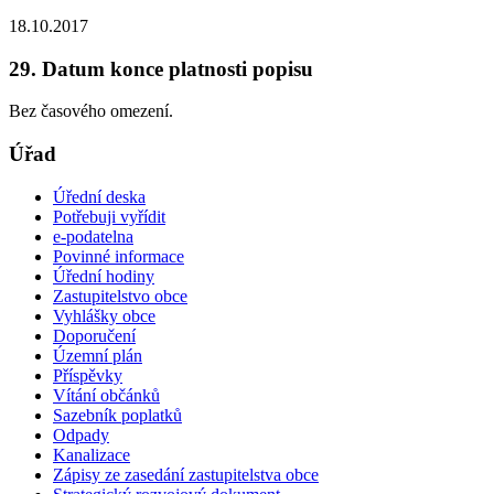
18.10.2017
29. Datum konce platnosti popisu
Bez časového omezení.
Úřad
Úřední deska
Potřebuji vyřídit
e-podatelna
Povinné informace
Úřední hodiny
Zastupitelstvo obce
Vyhlášky obce
Doporučení
Územní plán
Příspěvky
Vítání občánků
Sazebník poplatků
Odpady
Kanalizace
Zápisy ze zasedání zastupitelstva obce