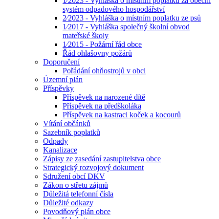
1⁄2023 - Vyhláška o místním poplatku za obecní
systém odpadového hospodářství
2⁄2023 - Vyhláška o místním poplatku ze psů
1⁄2017 - Vyhláška společný školní obvod
mateřské školy
1⁄2015 - Požární řád obce
Řád ohlašovny požárů
Doporučení
Pořádání ohňostrojů v obci
Územní plán
Příspěvky
Příspěvek na narozené dítě
Příspěvek na předškoláka
Příspěvek na kastraci koček a kocourů
Vítání občánků
Sazebník poplatků
Odpady
Kanalizace
Zápisy ze zasedání zastupitelstva obce
Strategický rozvojový dokument
Sdružení obcí DKV
Zákon o střetu zájmů
Důležitá telefonní čísla
Důležité odkazy
Povodňový plán obce