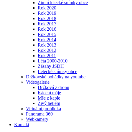
Zimní letecké snímky obce
Rok 2020
Rok 2019
Rok 2018
Rok 2017
Rok 2016
Rok 2015
Rok 2014
Rok 2013
Rok 2012
Rok 2011
Léta 2000-2010
Zásahy JSDH
Letecké snímky obce
Držkovské pohádky na youtube
Videogalerie
Držková z dronu
Kácení máje
Mše z kaple
Živý betlém
Virtuální prohlídka
Panorama 360
Webkamery
Kontakt