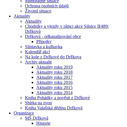
Mimořádné situace
Ochrana osobních údajů
Životní situace
Aktuality
Aktuality
Chodníky a vjezdy v rámci akce Silnice II⁄489:
Držková
Držková - odkanalizování obce
Přípojky
Slintavka a kulhavka
Kalendář akcí
Na kole z Držkové do Držkova
Archiv aktualit
Aktuality roku 2019
Aktuality roku 2018
Aktuality roku 2017
Aktuality roku 2016
Aktuality roku 2015
Aktuality roku 2014
Kniha Pohádky a pověsti z Držkové
Sbírka na zvon
Kniha Valašská dědina Držková
Organizace
MŠ Držková
Historie