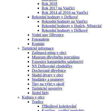
Rok 2018
Rok 2017 na Vančici
Rok 2014 až 2016 na Vančici
Rekordní hodnoty v Držkové
Rekordní hodnoty na Vančici
Rekordní hodnoty v Hutích, Německé
Rekordní hodnoty v Držkové
Vodní stav Dřevnice
Fotogalerie
Kontakt
Turistické informace
Zajímavá místa v obci
Muzeum dřevěného porculánu
Expozice karpatského salašnictví
NS Držkovské chodníčky
Dochované dřevěnice
Skalní útvary v obci
Studánky a prameny
Tipy na výlet v okolí
Turistické suvenýry
Jízdní řády
Kultura v obci
Tradice
Tříkrálové koledování
Končiny - vodění medvěda