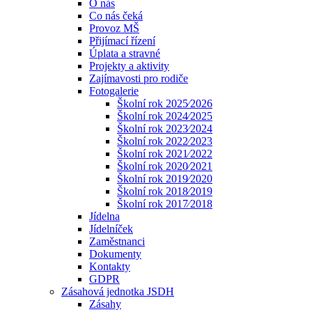
O nás
Co nás čeká
Provoz MŠ
Přijímací řízení
Úplata a stravné
Projekty a aktivity
Zajímavosti pro rodiče
Fotogalerie
Školní rok 2025⁄2026
Školní rok 2024⁄2025
Školní rok 2023⁄2024
Školní rok 2022⁄2023
Školní rok 2021⁄2022
Školní rok 2020⁄2021
Školní rok 2019⁄2020
Školní rok 2018⁄2019
Školní rok 2017⁄2018
Jídelna
Jídelníček
Zaměstnanci
Dokumenty
Kontakty
GDPR
Zásahová jednotka JSDH
Zásahy