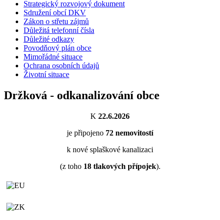
Strategický rozvojový dokument
Sdružení obcí DKV
Zákon o střetu zájmů
Důležitá telefonní čísla
Důležité odkazy
Povodňový plán obce
Mimořádné situace
Ochrana osobních údajů
Životní situace
Držková - odkanalizování obce
K
22.6.2026
je připojeno
72
nemovitostí
k nové splaškové kanalizaci
(z toho
18
tlakových přípojek
).