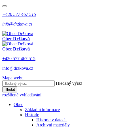
+420 577 467 515
info@drzkova.cz
Obec
Držková
Obec
Držková
+420 577 467 515
info@drzkova.cz
Mapa webu
Hledaný výraz
Hledat
rozšířené vyhledávání
Obec
Základní informace
Historie
Historie v datech
Archivní materiály