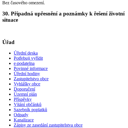
Bez časového omezení.
30. Případná upřesnění a poznámky k řešení životní
situace
Úřad
Úřední deska
Potřebuji vyřídit
e-podatelna
Povinné informace
Úřední hodiny
Zastupitelstvo obce
Vyhlášky obce
Doporučení
Územní plán
Příspěvky
Vítání občánků
Sazebník poplatků
Odpady
Kanalizace
Zápisy ze zasedání zastupitelstva obce