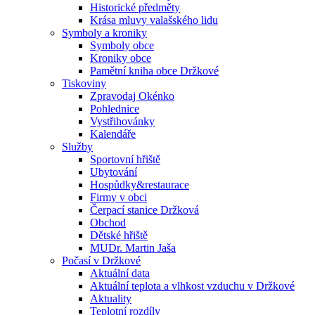
Historické předměty
Krása mluvy valašského lidu
Symboly a kroniky
Symboly obce
Kroniky obce
Pamětní kniha obce Držkové
Tiskoviny
Zpravodaj Okénko
Pohlednice
Vystřihovánky
Kalendáře
Služby
Sportovní hřiště
Ubytování
Hospůdky&restaurace
Firmy v obci
Čerpací stanice Držková
Obchod
Dětské hřiště
MUDr. Martin Jaša
Počasí v Držkové
Aktuální data
Aktuální teplota a vlhkost vzduchu v Držkové
Aktuality
Teplotní rozdíly