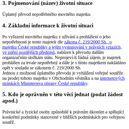
3. Pojmenování (název) životní situace
Úplatný převod nepotřebného movitého majetku
4. Základní informace k životní situaci
Po vyřazení movitého majetku z užívání a prohlášení o jeho
nepotřebnosti je tento majetek dle
zákona č. 219/2000 Sb., o
majetku České republiky a jejím vystupování v právních vztazích,
ve znění pozdějších předpisů
, nabízen k převodu dalším
organizačním složkám státu. Neprojeví-li žádná zájem, je majetek
prohlášen za trvale nepotřebný a dále je s tímto majetkem nakládáno
opět v souladu se zákonem č. 219/2000 Sb.
Jednou z možností úplatného převodu je vyhlášení veřejné soutěže
na prodej tohoto majetku v Obchodním věstníku a na
internetových
stránkách Ministerstva obrany České republiky
.
5. Kdo je oprávněn v této věci jednat (podat žádost
apod.)
Právnické a fyzické osoby způsobilé k právním úkonům a splňující
konkrétní podmínky stanovené v bližších podmínkách pro veřejnou
soutěž.