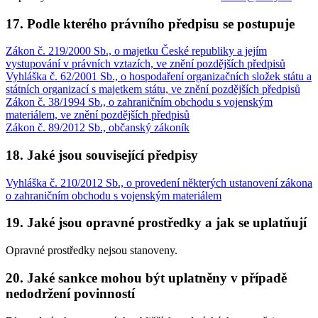
17. Podle kterého právního předpisu se postupuje
Zákon č. 219/2000 Sb., o majetku České republiky a jejím
vystupování v právních vztazích, ve znění pozdějších předpisů
Vyhláška č. 62/2001 Sb., o hospodaření organizačních složek státu a
státních organizací s majetkem státu, ve znění pozdějších předpisů
Zákon č. 38/1994 Sb., o zahraničním obchodu s vojenským
materiálem, ve znění pozdějších předpisů
Zákon č. 89/2012 Sb., občanský zákoník
18. Jaké jsou související předpisy
Vyhláška č. 210/2012 Sb., o provedení některých ustanovení zákona
o zahraničním obchodu s vojenským materiálem
19. Jaké jsou opravné prostředky a jak se uplatňují
Opravné prostředky nejsou stanoveny.
20. Jaké sankce mohou být uplatněny v případě
nedodržení povinností