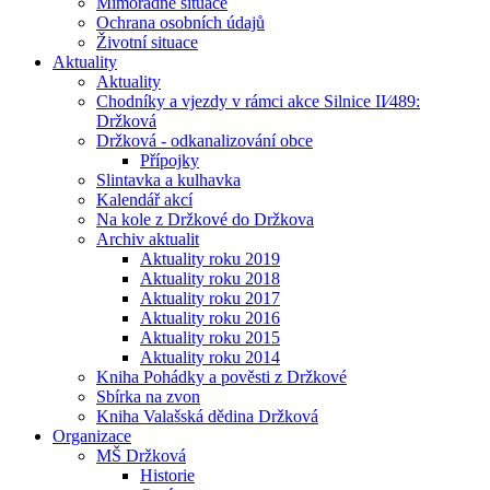
Mimořádné situace
Ochrana osobních údajů
Životní situace
Aktuality
Aktuality
Chodníky a vjezdy v rámci akce Silnice II⁄489:
Držková
Držková - odkanalizování obce
Přípojky
Slintavka a kulhavka
Kalendář akcí
Na kole z Držkové do Držkova
Archiv aktualit
Aktuality roku 2019
Aktuality roku 2018
Aktuality roku 2017
Aktuality roku 2016
Aktuality roku 2015
Aktuality roku 2014
Kniha Pohádky a pověsti z Držkové
Sbírka na zvon
Kniha Valašská dědina Držková
Organizace
MŠ Držková
Historie