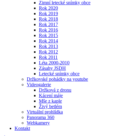
Zimní letecké snímky obce
Rok 2020
Rok 2019
Rok 2018
Rok 2017
Rok 2016
Rok 2015
Rok 2014
Rok 2013
Rok 2012
Rok 2011
Léta 2000-2010
Zásahy JSDH
Letecké snímky obce
Držkovské pohádky na youtube
Videogalerie
Držková z dronu
Kácení máje
Mše z kaple
Živý betlém
Virtuální prohlídka
Panorama 360
Webkamery
Kontakt