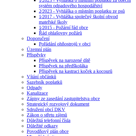
1⁄2023 - Vyhláška o místním poplatku za obecní
systém odpadového hospodářství
2⁄2023 - Vyhláška o místním poplatku ze psů
1⁄2017 - Vyhláška společný školní obvod
mateřské školy
1⁄2015 - Požární řád obce
Řád ohlašovny požárů
Doporučení
Pořádání ohňostrojů v obci
Územní plán
Příspěvky
Příspěvek na narozené dítě
Příspěvek na předškoláka
Příspěvek na kastraci koček a kocourů
Vítání občánků
Sazebník poplatků
Odpady
Kanalizace
Zápisy ze zasedání zastupitelstva obce
Strategický rozvojový dokument
Sdružení obcí DKV
Zákon o střetu zájmů
Důležitá telefonní čísla
Důležité odkazy
Povodňový plán obce