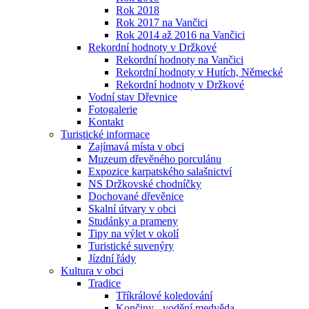
Rok 2018
Rok 2017 na Vančici
Rok 2014 až 2016 na Vančici
Rekordní hodnoty v Držkové
Rekordní hodnoty na Vančici
Rekordní hodnoty v Hutích, Německé
Rekordní hodnoty v Držkové
Vodní stav Dřevnice
Fotogalerie
Kontakt
Turistické informace
Zajímavá místa v obci
Muzeum dřevěného porculánu
Expozice karpatského salašnictví
NS Držkovské chodníčky
Dochované dřevěnice
Skalní útvary v obci
Studánky a prameny
Tipy na výlet v okolí
Turistické suvenýry
Jízdní řády
Kultura v obci
Tradice
Tříkrálové koledování
Končiny - vodění medvěda