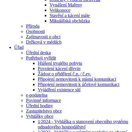
Vynášení Mařeny
Velikonoce
Stavění a kácení máje
Mikulášská obchůzka
Příroda
Osobnosti
Zajímavosti o obci
Držková v médiích
Úřad
Úřední deska
Potřebuji vyřídit
Hlášení trvalého pobytu
Povolení kácení dřevin
Žádost o přidělení č.p. ⁄ č.ev.
Připojení nemovitosti k místní komunikaci
Připojení nemovitosti k účelové komunikaci
Vyjádření existence sítí
e-podatelna
Povinné informace
Úřední hodiny
Zastupitelstvo obce
Vyhlášky obce
1⁄2024 - Vyhláška o stanovení obecního systému
odpadového hospodářství