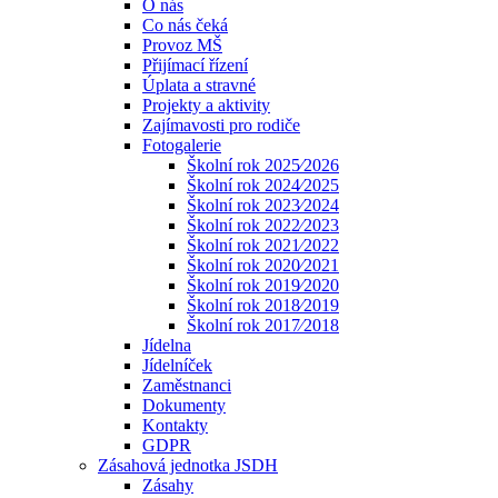
O nás
Co nás čeká
Provoz MŠ
Přijímací řízení
Úplata a stravné
Projekty a aktivity
Zajímavosti pro rodiče
Fotogalerie
Školní rok 2025⁄2026
Školní rok 2024⁄2025
Školní rok 2023⁄2024
Školní rok 2022⁄2023
Školní rok 2021⁄2022
Školní rok 2020⁄2021
Školní rok 2019⁄2020
Školní rok 2018⁄2019
Školní rok 2017⁄2018
Jídelna
Jídelníček
Zaměstnanci
Dokumenty
Kontakty
GDPR
Zásahová jednotka JSDH
Zásahy