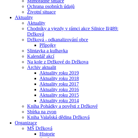
Mimořádné situace
Ochrana osobních údajů
Životní situace
Aktuality
Aktuality
Chodníky a vjezdy v rámci akce Silnice II⁄489:
Držková
Držková - odkanalizování obce
Přípojky
Slintavka a kulhavka
Kalendář akcí
Na kole z Držkové do Držkova
Archiv aktualit
Aktuality roku 2019
Aktuality roku 2018
Aktuality roku 2017
Aktuality roku 2016
Aktuality roku 2015
Aktuality roku 2014
Kniha Pohádky a pověsti z Držkové
Sbírka na zvon
Kniha Valašská dědina Držková
Organizace
MŠ Držková
Historie