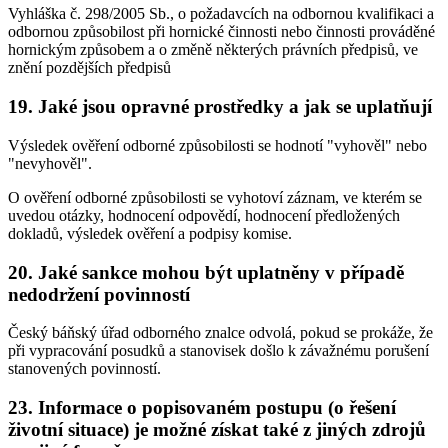
Vyhláška č. 298/2005 Sb., o požadavcích na odbornou kvalifikaci a
odbornou způsobilost při hornické činnosti nebo činnosti prováděné
hornickým způsobem a o změně některých právních předpisů, ve
znění pozdějších předpisů
19. Jaké jsou opravné prostředky a jak se uplatňují
Výsledek ověření odborné způsobilosti se hodnotí "vyhověl" nebo
"nevyhověl".
O ověření odborné způsobilosti se vyhotoví záznam, ve kterém se
uvedou otázky, hodnocení odpovědí, hodnocení předložených
dokladů, výsledek ověření a podpisy komise.
20. Jaké sankce mohou být uplatněny v případě
nedodržení povinností
Český báňský úřad odborného znalce odvolá, pokud se prokáže, že
při vypracování posudků a stanovisek došlo k závažnému porušení
stanovených povinností.
23. Informace o popisovaném postupu (o řešení
životní situace) je možné získat také z jiných zdrojů