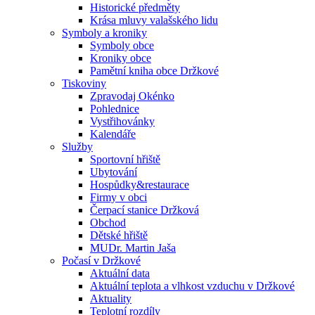
Historické předměty
Krása mluvy valašského lidu
Symboly a kroniky
Symboly obce
Kroniky obce
Pamětní kniha obce Držkové
Tiskoviny
Zpravodaj Okénko
Pohlednice
Vystřihovánky
Kalendáře
Služby
Sportovní hřiště
Ubytování
Hospůdky&restaurace
Firmy v obci
Čerpací stanice Držková
Obchod
Dětské hřiště
MUDr. Martin Jaša
Počasí v Držkové
Aktuální data
Aktuální teplota a vlhkost vzduchu v Držkové
Aktuality
Teplotní rozdíly