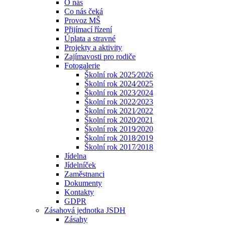
O nás
Co nás čeká
Provoz MŠ
Přijímací řízení
Úplata a stravné
Projekty a aktivity
Zajímavosti pro rodiče
Fotogalerie
Školní rok 2025⁄2026
Školní rok 2024⁄2025
Školní rok 2023⁄2024
Školní rok 2022⁄2023
Školní rok 2021⁄2022
Školní rok 2020⁄2021
Školní rok 2019⁄2020
Školní rok 2018⁄2019
Školní rok 2017⁄2018
Jídelna
Jídelníček
Zaměstnanci
Dokumenty
Kontakty
GDPR
Zásahová jednotka JSDH
Zásahy