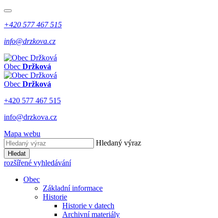
+420 577 467 515
info@drzkova.cz
Obec
Držková
Obec
Držková
+420 577 467 515
info@drzkova.cz
Mapa webu
Hledaný výraz
Hledat
rozšířené vyhledávání
Obec
Základní informace
Historie
Historie v datech
Archivní materiály