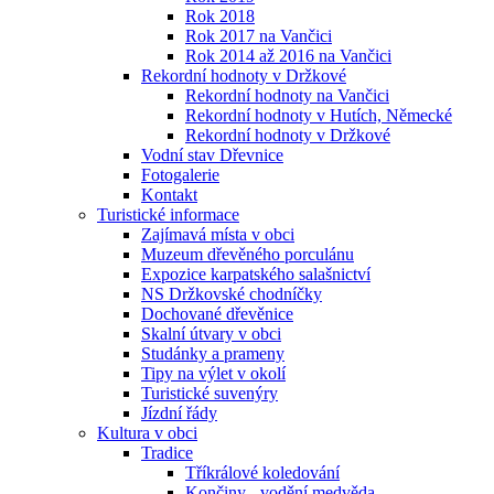
Rok 2018
Rok 2017 na Vančici
Rok 2014 až 2016 na Vančici
Rekordní hodnoty v Držkové
Rekordní hodnoty na Vančici
Rekordní hodnoty v Hutích, Německé
Rekordní hodnoty v Držkové
Vodní stav Dřevnice
Fotogalerie
Kontakt
Turistické informace
Zajímavá místa v obci
Muzeum dřevěného porculánu
Expozice karpatského salašnictví
NS Držkovské chodníčky
Dochované dřevěnice
Skalní útvary v obci
Studánky a prameny
Tipy na výlet v okolí
Turistické suvenýry
Jízdní řády
Kultura v obci
Tradice
Tříkrálové koledování
Končiny - vodění medvěda