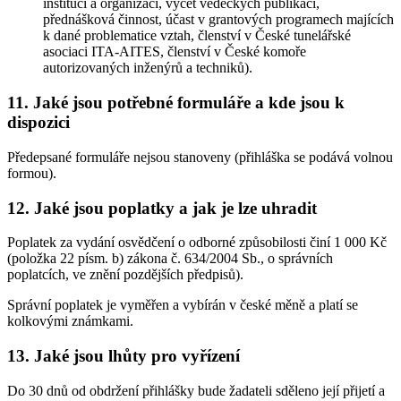
institucí a organizací, výčet vědeckých publikací,
přednášková činnost, účast v grantových programech majících
k dané problematice vztah, členství v České tunelářské
asociaci ITA-AITES, členství v České komoře
autorizovaných inženýrů a techniků).
11. Jaké jsou potřebné formuláře a kde jsou k
dispozici
Předepsané formuláře nejsou stanoveny (přihláška se podává volnou
formou).
12. Jaké jsou poplatky a jak je lze uhradit
Poplatek za vydání osvědčení o odborné způsobilosti činí 1 000 Kč
(položka 22 písm. b) zákona č. 634/2004 Sb., o správních
poplatcích, ve znění pozdějších předpisů).
Správní poplatek je vyměřen a vybírán v české měně a platí se
kolkovými známkami.
13. Jaké jsou lhůty pro vyřízení
Do 30 dnů od obdržení přihlášky bude žadateli sděleno její přijetí a