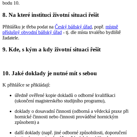
bodu 10.
8. Na které instituci životní situaci řešit
Přihlášku je třeba podat na
Český báňský úřad
, popř.
místně
příslušný obvodní báňský úřad
- tj. dle místa trvalého bydliště
žadatele.
9. Kde, s kým a kdy životní situaci řešit
10. Jaké doklady je nutné mít s sebou
K přihlášce se přikládají:
úředně ověřené kopie dokladů o odborné kvalifikaci
(ukončení magisterského studijního programu),
doklady o dosavadní činnosti (odborná a vědecká praxe při
hornické činnosti nebo činnosti prováděné hornickým
způsobem) a
další doklady (např. jiné odborné způsobilosti, doporučení