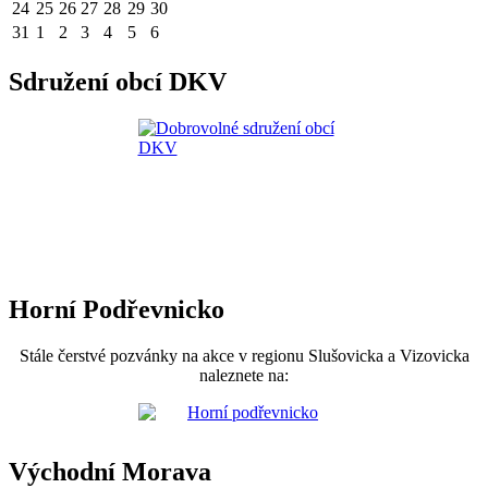
24
25
26
27
28
29
30
31
1
2
3
4
5
6
Sdružení obcí DKV
Horní Podřevnicko
Stále čerstvé pozvánky na akce v regionu Slušovicka a Vizovicka
naleznete na:
Východní Morava