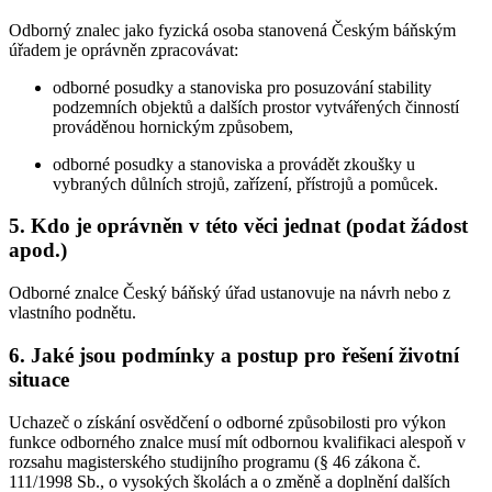
Odborný znalec jako fyzická osoba stanovená Českým báňským
úřadem je oprávněn zpracovávat:
odborné posudky a stanoviska pro posuzování stability
podzemních objektů a dalších prostor vytvářených činností
prováděnou hornickým způsobem,
odborné posudky a stanoviska a provádět zkoušky u
vybraných důlních strojů, zařízení, přístrojů a pomůcek.
5. Kdo je oprávněn v této věci jednat (podat žádost
apod.)
Odborné znalce Český báňský úřad ustanovuje na návrh nebo z
vlastního podnětu.
6. Jaké jsou podmínky a postup pro řešení životní
situace
Uchazeč o získání osvědčení o odborné způsobilosti pro výkon
funkce odborného znalce musí mít odbornou kvalifikaci alespoň v
rozsahu magisterského studijního programu (§ 46 zákona č.
111/1998 Sb., o vysokých školách a o změně a doplnění dalších