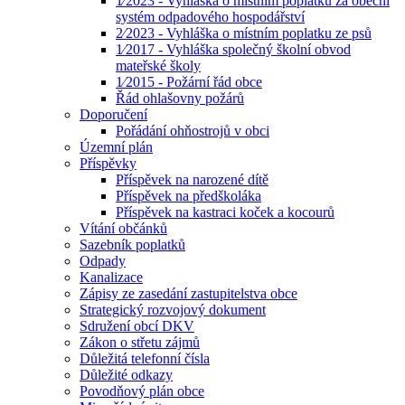
1⁄2023 - Vyhláška o místním poplatku za obecní
systém odpadového hospodářství
2⁄2023 - Vyhláška o místním poplatku ze psů
1⁄2017 - Vyhláška společný školní obvod
mateřské školy
1⁄2015 - Požární řád obce
Řád ohlašovny požárů
Doporučení
Pořádání ohňostrojů v obci
Územní plán
Příspěvky
Příspěvek na narozené dítě
Příspěvek na předškoláka
Příspěvek na kastraci koček a kocourů
Vítání občánků
Sazebník poplatků
Odpady
Kanalizace
Zápisy ze zasedání zastupitelstva obce
Strategický rozvojový dokument
Sdružení obcí DKV
Zákon o střetu zájmů
Důležitá telefonní čísla
Důležité odkazy
Povodňový plán obce