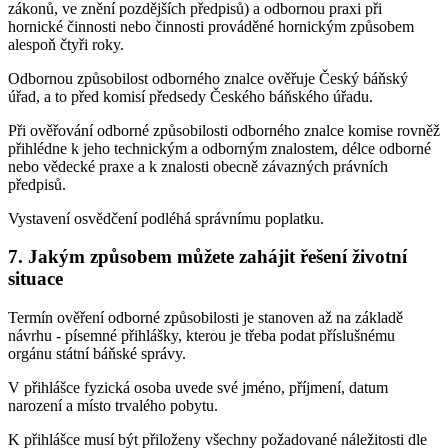
zákonů, ve znění pozdějších předpisů) a odbornou praxi při
hornické činnosti nebo činnosti prováděné hornickým způsobem
alespoň čtyři roky.
Odbornou způsobilost odborného znalce ověřuje Český báňský
úřad, a to před komisí předsedy Českého báňského úřadu.
Při ověřování odborné způsobilosti odborného znalce komise rovněž
přihlédne k jeho technickým a odborným znalostem, délce odborné
nebo vědecké praxe a k znalosti obecně závazných právních
předpisů.
Vystavení osvědčení podléhá správnímu poplatku.
7. Jakým způsobem můžete zahájit řešení životní
situace
Termín ověření odborné způsobilosti je stanoven až na základě
návrhu - písemné přihlášky, kterou je třeba podat příslušnému
orgánu státní báňské správy.
V přihlášce fyzická osoba uvede své jméno, příjmení, datum
narození a místo trvalého pobytu.
K přihlášce musí být přiloženy všechny požadované náležitosti dle