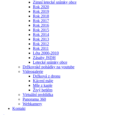
Zimní letecké snímky obce
Rok 2020
Rok 2019
Rok 2018
Rok 2017
Rok 2016
Rok 2015
Rok 2014
Rok 2013
Rok 2012
Rok 2011
Léta 2000-2010
Zásahy JSDH
Letecké snímky obce
Držkovské pohádky na youtube
Videogalerie
Držková z dronu
Kácení máje
Mše z kaple
Živý betlém
Virtuální prohlídka
Panorama 360
Webkamery
Kontakt