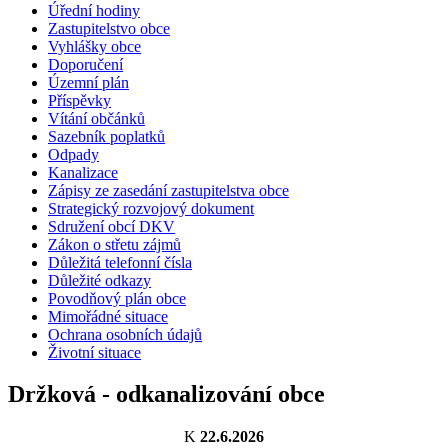
Úřední hodiny
Zastupitelstvo obce
Vyhlášky obce
Doporučení
Územní plán
Příspěvky
Vítání občánků
Sazebník poplatků
Odpady
Kanalizace
Zápisy ze zasedání zastupitelstva obce
Strategický rozvojový dokument
Sdružení obcí DKV
Zákon o střetu zájmů
Důležitá telefonní čísla
Důležité odkazy
Povodňový plán obce
Mimořádné situace
Ochrana osobních údajů
Životní situace
Držková - odkanalizování obce
K
22.6.2026