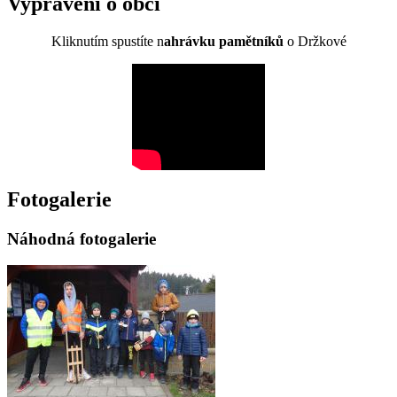
Vyprávění o obci
Kliknutím spustíte n
ahrávku pamětníků
o Držkové
Fotogalerie
Náhodná fotogalerie