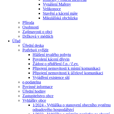
Vynášení Mařeny
Velikonoce
Stavění a kácení máje
Mikulášská obchůzka
Příroda
Osobnosti
Zajímavosti o obci
Držková v médiích
Úřad
Úřední deska
Potřebuji vyřídit
Hlášení trvalého pobytu
Povolení kácení dřevin
Žádost o přidělení č.p. ⁄ č.ev.
Připojení nemovitosti k místní komunikaci
Připojení nemovitosti k účelové komunikaci
Vyjádření existence sítí
e-podatelna
Povinné informace
Úřední hodiny
Zastupitelstvo obce
Vyhlášky obce
1⁄2024 - Vyhláška o stanovení obecního systému
odpadového hospodářství