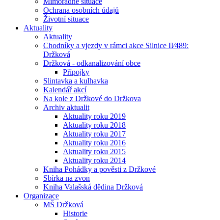
Mimořádné situace
Ochrana osobních údajů
Životní situace
Aktuality
Aktuality
Chodníky a vjezdy v rámci akce Silnice II⁄489:
Držková
Držková - odkanalizování obce
Přípojky
Slintavka a kulhavka
Kalendář akcí
Na kole z Držkové do Držkova
Archiv aktualit
Aktuality roku 2019
Aktuality roku 2018
Aktuality roku 2017
Aktuality roku 2016
Aktuality roku 2015
Aktuality roku 2014
Kniha Pohádky a pověsti z Držkové
Sbírka na zvon
Kniha Valašská dědina Držková
Organizace
MŠ Držková
Historie