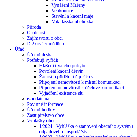
Vynášení Mařeny
Velikonoce
Stavění a kácení máje
Mikulášská obchůzka
Příroda
Osobnosti
Zajímavosti o obci
Držková v médiích
Úřad
Úřední deska
Potřebuji vyřídit
Hlášení trvalého pobytu
Povolení kácení dřevin
Žádost o přidělení č.p. ⁄ č.ev.
Připojení nemovitosti k místní komunikaci
Připojení nemovitosti k účelové komunikaci
Vyjádření existence sítí
e-podatelna
Povinné informace
Úřední hodiny
Zastupitelstvo obce
Vyhlášky obce
1⁄2024 - Vyhláška o stanovení obecního systému
odpadového hospodářství