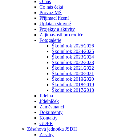
O nás
Co nás čeká
Provoz MŠ
Přijímací řízení
Úplata a stravné
Projekty a aktivity
Zajímavosti pro rodiče
Fotogalerie
Školní rok 2025⁄2026
Školní rok 2024⁄2025
Školní rok 2023⁄2024
Školní rok 2022⁄2023
Školní rok 2021⁄2022
Školní rok 2020⁄2021
Školní rok 2019⁄2020
Školní rok 2018⁄2019
Školní rok 2017⁄2018
Jídelna
Jídelníček
Zaměstnanci
Dokumenty
Kontakty
GDPR
Zásahová jednotka JSDH
Zásahy