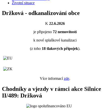
Životní situace
Držková - odkanalizování obce
K
22.6.2026
je připojeno
72
nemovitostí
k nové splaškové kanalizaci
(z toho
18
tlakových přípojek
).
Více informací
zde
.
Chodníky a vjezdy v rámci akce Silnice
II/489: Držková