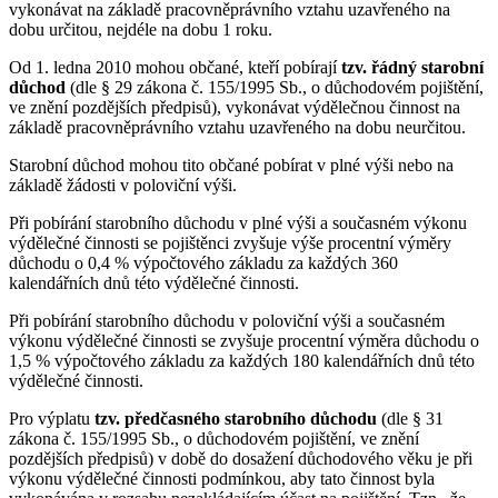
vykonávat na základě pracovněprávního vztahu uzavřeného na
dobu určitou, nejdéle na dobu 1 roku.
Od 1. ledna 2010 mohou občané, kteří pobírají
tzv. řádný starobní
důchod
(dle § 29 zákona č. 155/1995 Sb., o důchodovém pojištění,
ve znění pozdějších předpisů), vykonávat výdělečnou činnost na
základě pracovněprávního vztahu uzavřeného na dobu neurčitou.
Starobní důchod mohou tito občané pobírat v plné výši nebo na
základě žádosti v poloviční výši.
Při pobírání starobního důchodu v plné výši a současném výkonu
výdělečné činnosti se pojištěnci zvyšuje výše procentní výměry
důchodu o 0,4 % výpočtového základu za každých 360
kalendářních dnů této výdělečné činnosti.
Při pobírání starobního důchodu v poloviční výši a současném
výkonu výdělečné činnosti se zvyšuje procentní výměra důchodu o
1,5 % výpočtového základu za každých 180 kalendářních dnů této
výdělečné činnosti.
Pro výplatu
tzv. předčasného starobního důchodu
(dle § 31
zákona č. 155/1995 Sb., o důchodovém pojištění, ve znění
pozdějších předpisů) v době do dosažení důchodového věku je při
výkonu výdělečné činnosti podmínkou, aby tato činnost byla