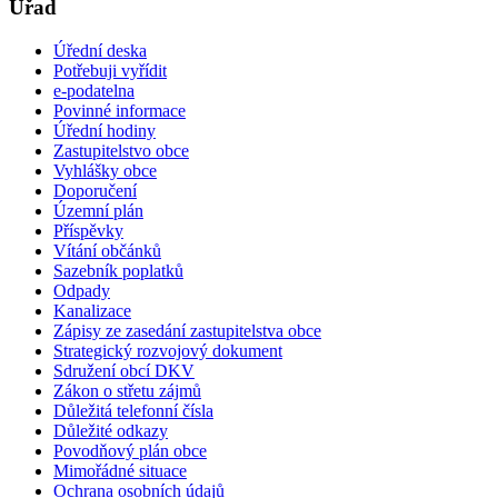
Úřad
Úřední deska
Potřebuji vyřídit
e-podatelna
Povinné informace
Úřední hodiny
Zastupitelstvo obce
Vyhlášky obce
Doporučení
Územní plán
Příspěvky
Vítání občánků
Sazebník poplatků
Odpady
Kanalizace
Zápisy ze zasedání zastupitelstva obce
Strategický rozvojový dokument
Sdružení obcí DKV
Zákon o střetu zájmů
Důležitá telefonní čísla
Důležité odkazy
Povodňový plán obce
Mimořádné situace
Ochrana osobních údajů