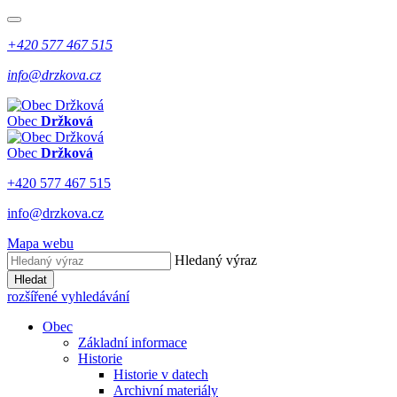
+420 577 467 515
info@drzkova.cz
Obec
Držková
Obec
Držková
+420 577 467 515
info@drzkova.cz
Mapa webu
Hledaný výraz
Hledat
rozšířené vyhledávání
Obec
Základní informace
Historie
Historie v datech
Archivní materiály