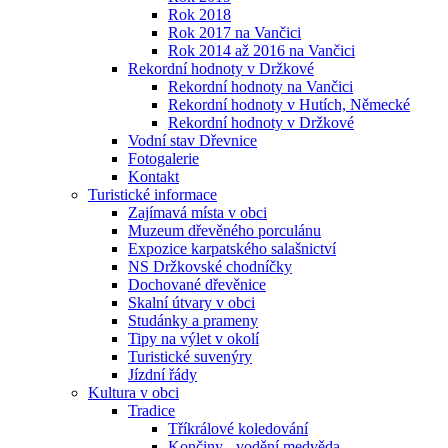
Rok 2018
Rok 2017 na Vančici
Rok 2014 až 2016 na Vančici
Rekordní hodnoty v Držkové
Rekordní hodnoty na Vančici
Rekordní hodnoty v Hutích, Německé
Rekordní hodnoty v Držkové
Vodní stav Dřevnice
Fotogalerie
Kontakt
Turistické informace
Zajímavá místa v obci
Muzeum dřevěného porculánu
Expozice karpatského salašnictví
NS Držkovské chodníčky
Dochované dřevěnice
Skalní útvary v obci
Studánky a prameny
Tipy na výlet v okolí
Turistické suvenýry
Jízdní řády
Kultura v obci
Tradice
Tříkrálové koledování
Končiny - vodění medvěda