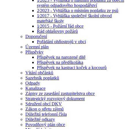
1⁄2023 - Vyhláška o místním poplatku za obecní
systém odpadového hospodářství
2⁄2023 - Vyhláška o místním poplatku ze psů
1⁄2017 - Vyhláška společný školní obvod
mateřské školy
1⁄2015 - Požární řád obce
Řád ohlašovny požárů
Doporučení
Pořádání ohňostrojů v obci
Územní plán
Příspěvky
Příspěvek na narozené dítě
Příspěvek na předškoláka
Příspěvek na kastraci koček a kocourů
Vítání občánků
Sazebník poplatků
Odpady
Kanalizace
Zápisy ze zasedání zastupitelstva obce
Strategický rozvojový dokument
Sdružení obcí DKV
Zákon o střetu zájmů
Důležitá telefonní čísla
Důležité odkazy
Povodňový plán obce