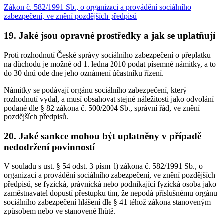
Zákon č. 582/1991 Sb., o organizaci a provádění sociálního
zabezpečení, ve znění pozdějších předpisů
19. Jaké jsou opravné prostředky a jak se uplatňují
Proti rozhodnutí České správy sociálního zabezpečení o přeplatku
na důchodu je možné od 1. ledna 2010 podat písemné námitky, a to
do 30 dnů ode dne jeho oznámení účastníku řízení.
Námitky se podávají orgánu sociálního zabezpečení, který
rozhodnutí vydal, a musí obsahovat stejné náležitosti jako odvolání
podané dle § 82 zákona č. 500/2004 Sb., správní řád, ve znění
pozdějších předpisů.
20. Jaké sankce mohou být uplatněny v případě
nedodržení povinností
V souladu s ust. § 54 odst. 3 písm. l) zákona č. 582/1991 Sb., o
organizaci a provádění sociálního zabezpečení, ve znění pozdějších
předpisů, se fyzická, právnická nebo podnikající fyzická osoba jako
zaměstnavatel dopustí přestupku tím, že nepodá příslušnému orgánu
sociálního zabezpečení hlášení dle § 41 téhož zákona stanoveným
způsobem nebo ve stanovené lhůtě.