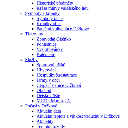
Historické předměty
Krása mluvy valašského lidu
Symboly a kroniky
Symboly obce
Kroniky obce
Pamětní kniha obce Držkové
Tiskoviny
Zpravodaj Okénko
Pohlednice
Vystřihovánky
Kalendáře
Služby
Sportovní hřiště
Ubytování
Hospůdky&restaurace
Firmy v obci
Čerpací stanice Držková
Obchod
Dětské hřiště
MUDr. Martin Jaša
Počasí v Držkové
Aktuální data
Aktuální teplota a vlhkost vzduchu v Držkové
Aktuality
Teplotní rozdíly