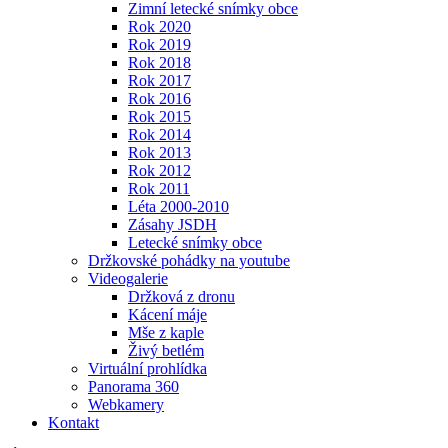
Zimní letecké snímky obce
Rok 2020
Rok 2019
Rok 2018
Rok 2017
Rok 2016
Rok 2015
Rok 2014
Rok 2013
Rok 2012
Rok 2011
Léta 2000-2010
Zásahy JSDH
Letecké snímky obce
Držkovské pohádky na youtube
Videogalerie
Držková z dronu
Kácení máje
Mše z kaple
Živý betlém
Virtuální prohlídka
Panorama 360
Webkamery
Kontakt