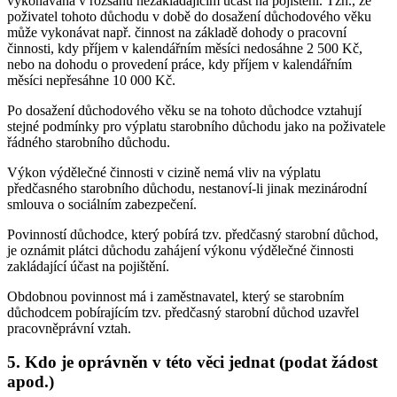
vykonávána v rozsahu nezakládajícím účast na pojištění. Tzn., že
poživatel tohoto důchodu v době do dosažení důchodového věku
může vykonávat např. činnost na základě dohody o pracovní
činnosti, kdy příjem v kalendářním měsíci nedosáhne 2 500 Kč,
nebo na dohodu o provedení práce, kdy příjem v kalendářním
měsíci nepřesáhne 10 000 Kč.
Po dosažení důchodového věku se na tohoto důchodce vztahují
stejné podmínky pro výplatu starobního důchodu jako na poživatele
řádného starobního důchodu.
Výkon výdělečné činnosti v cizině nemá vliv na výplatu
předčasného starobního důchodu, nestanoví-li jinak mezinárodní
smlouva o sociálním zabezpečení.
Povinností důchodce, který pobírá tzv. předčasný starobní důchod,
je oznámit plátci důchodu zahájení výkonu výdělečné činnosti
zakládající účast na pojištění.
Obdobnou povinnost má i zaměstnavatel, který se starobním
důchodcem pobírajícím tzv. předčasný starobní důchod uzavřel
pracovněprávní vztah.
5. Kdo je oprávněn v této věci jednat (podat žádost
apod.)