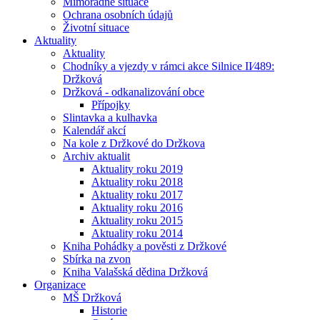
Mimořádné situace
Ochrana osobních údajů
Životní situace
Aktuality
Aktuality
Chodníky a vjezdy v rámci akce Silnice II⁄489:
Držková
Držková - odkanalizování obce
Přípojky
Slintavka a kulhavka
Kalendář akcí
Na kole z Držkové do Držkova
Archiv aktualit
Aktuality roku 2019
Aktuality roku 2018
Aktuality roku 2017
Aktuality roku 2016
Aktuality roku 2015
Aktuality roku 2014
Kniha Pohádky a pověsti z Držkové
Sbírka na zvon
Kniha Valašská dědina Držková
Organizace
MŠ Držková
Historie