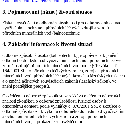
Základní znění
Rozšířené znění
Úplné znění
3. Pojmenování (název) životní situace
Získání osvědčení o odborné způsobilosti pro odborný dohled nad
využíváním a ochranou přírodních léčivých zdrojů a zdrojů
přírodních minerálních vod (balneotechnik)
4. Základní informace k životní situaci
Odborně způsobilá osoba (balneotechnik) je oprávněna k plnění
odborného dohledu nad využíváním a ochranou přírodních léčivých
zdrojů a zdrojů přírodních minerálních vod podle § 19 zákona č.
164/2001 Sb., o přírodních léčivých zdrojích, zdrojích přírodních
minerálních vod, přírodních léčebných lázních a lázeňských místech
a o změně některých souvisejících zákonů (lázeňský zákon), ve
znění pozdějších předpisů.
Osvědčení o odborné způsobilosti se získává ověřením odborných
znalostí zkouškou o odborné způsobilosti fyzické osoby k
odbornému dohledu podle vyhlášky č. 370/2001 Sb., o zkoušce o
odborné způsobilosti k výkonu odborného dohledu nad využíváním
a ochranou přírodních léčivých zdrojů a zdrojů přírodních
minerálních vod, a prokazuje se osvědčením.