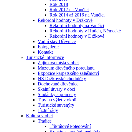
Rok 2018
Rok 2017 na Vančici
Rok 2014 až 2016 na Vančici
Rekordní hodnoty v Držkové
Rekordní hodnoty na Vančici
Rekordní hodnoty v Hutích, Německé
Rekordní hodnoty v Držkové
Vodní stav Dřevnice
Fotogalerie
Kontakt
Turistické informace
Zajímavá místa v obci
Muzeum dřevěného porculánu
Expozice karpatského salašnictví
NS Držkovské chodníčky
Dochované dřevěnice
Skalní útvary v obci
Studánky a prameny
Tipy na výlet v okolí
Turistické suvenýry
Jízdní řády
Kultura v obci
Tradice
Tříkrálové koledování
Končiny - vodění medvěda