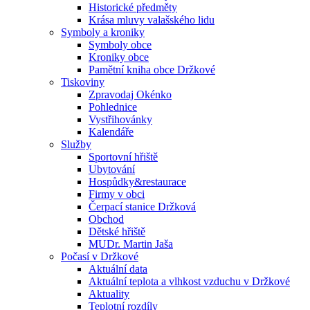
Historické předměty
Krása mluvy valašského lidu
Symboly a kroniky
Symboly obce
Kroniky obce
Pamětní kniha obce Držkové
Tiskoviny
Zpravodaj Okénko
Pohlednice
Vystřihovánky
Kalendáře
Služby
Sportovní hřiště
Ubytování
Hospůdky&restaurace
Firmy v obci
Čerpací stanice Držková
Obchod
Dětské hřiště
MUDr. Martin Jaša
Počasí v Držkové
Aktuální data
Aktuální teplota a vlhkost vzduchu v Držkové
Aktuality
Teplotní rozdíly