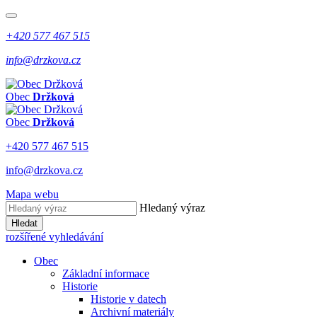
+420 577 467 515
info@drzkova.cz
Obec
Držková
Obec
Držková
+420 577 467 515
info@drzkova.cz
Mapa webu
Hledaný výraz
Hledat
rozšířené vyhledávání
Obec
Základní informace
Historie
Historie v datech
Archivní materiály