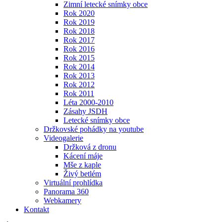
Zimní letecké snímky obce
Rok 2020
Rok 2019
Rok 2018
Rok 2017
Rok 2016
Rok 2015
Rok 2014
Rok 2013
Rok 2012
Rok 2011
Léta 2000-2010
Zásahy JSDH
Letecké snímky obce
Držkovské pohádky na youtube
Videogalerie
Držková z dronu
Kácení máje
Mše z kaple
Živý betlém
Virtuální prohlídka
Panorama 360
Webkamery
Kontakt