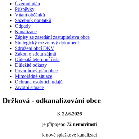
Územní plán
Příspěvky
Vítání občánků
Sazebník poplatků
Odpady
Kanalizace
Zápisy ze zasedání zastupitelstva obce
Strategický rozvojový dokument
Sdružení obcí DKV
Zákon o střetu zájmů
Důležitá telefonní čísla
Důležité odkazy
Povodňový plán obce
Mimořádné situace
Ochrana osobních údajů
Životní situace
Držková - odkanalizování obce
K
22.6.2026
je připojeno
72
nemovitostí
k nové splaškové kanalizaci