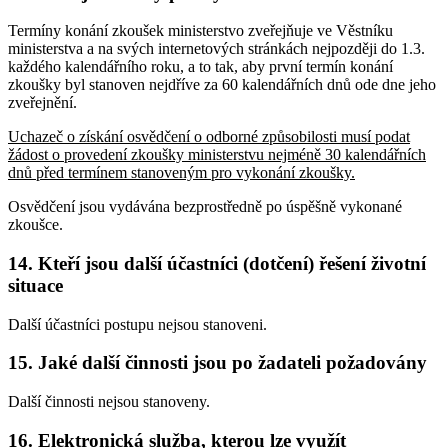
Termíny konání zkoušek ministerstvo zveřejňuje ve Věstníku
ministerstva a na svých internetových stránkách nejpozději do 1.3.
každého kalendářního roku, a to tak, aby první termín konání
zkoušky byl stanoven nejdříve za 60 kalendářních dnů ode dne jeho
zveřejnění.
Uchazeč o získání osvědčení o odborné způsobilosti musí podat
žádost o provedení zkoušky ministerstvu nejméně 30 kalendářních
dnů před termínem stanoveným pro vykonání zkoušky.
Osvědčení jsou vydávána bezprostředně po úspěšně vykonané
zkoušce.
14. Kteří jsou další účastníci (dotčení) řešení životní
situace
Další účastníci postupu nejsou stanoveni.
15. Jaké další činnosti jsou po žadateli požadovány
Další činnosti nejsou stanoveny.
16. Elektronická služba, kterou lze využít