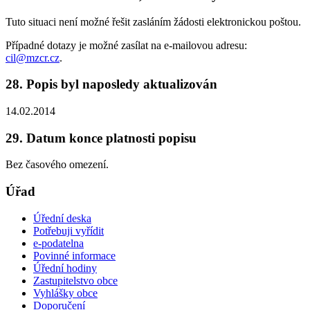
Tuto situaci není možné řešit zasláním žádosti elektronickou poštou.
Případné dotazy je možné zasílat na e-mailovou adresu:
cil@mzcr.cz
.
28. Popis byl naposledy aktualizován
14.02.2014
29. Datum konce platnosti popisu
Bez časového omezení.
Úřad
Úřední deska
Potřebuji vyřídit
e-podatelna
Povinné informace
Úřední hodiny
Zastupitelstvo obce
Vyhlášky obce
Doporučení