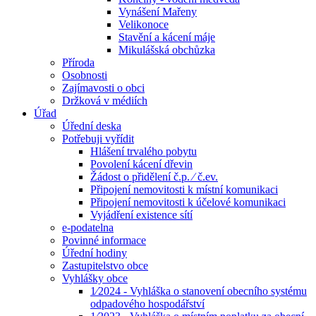
Vynášení Mařeny
Velikonoce
Stavění a kácení máje
Mikulášská obchůzka
Příroda
Osobnosti
Zajímavosti o obci
Držková v médiích
Úřad
Úřední deska
Potřebuji vyřídit
Hlášení trvalého pobytu
Povolení kácení dřevin
Žádost o přidělení č.p. ⁄ č.ev.
Připojení nemovitosti k místní komunikaci
Připojení nemovitosti k účelové komunikaci
Vyjádření existence sítí
e-podatelna
Povinné informace
Úřední hodiny
Zastupitelstvo obce
Vyhlášky obce
1⁄2024 - Vyhláška o stanovení obecního systému
odpadového hospodářství