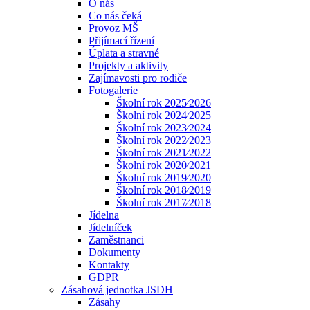
O nás
Co nás čeká
Provoz MŠ
Přijímací řízení
Úplata a stravné
Projekty a aktivity
Zajímavosti pro rodiče
Fotogalerie
Školní rok 2025⁄2026
Školní rok 2024⁄2025
Školní rok 2023⁄2024
Školní rok 2022⁄2023
Školní rok 2021⁄2022
Školní rok 2020⁄2021
Školní rok 2019⁄2020
Školní rok 2018⁄2019
Školní rok 2017⁄2018
Jídelna
Jídelníček
Zaměstnanci
Dokumenty
Kontakty
GDPR
Zásahová jednotka JSDH
Zásahy