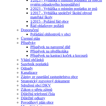
1⁄2023 - Vyhláška o místním poplatku za obecní
systém odpadového hospodářství
2⁄2023 - Vyhláška o místním poplatku ze psů
1⁄2017 - Vyhláška společný školní obvod
mateřské školy
1⁄2015 - Požární řád obce
Řád ohlašovny požárů
Doporučení
Pořádání ohňostrojů v obci
Územní plán
Příspěvky
Příspěvek na narozené dítě
Příspěvek na předškoláka
Příspěvek na kastraci koček a kocourů
Vítání občánků
Sazebník poplatků
Odpady
Kanalizace
Zápisy ze zasedání zastupitelstva obce
Strategický rozvojový dokument
Sdružení obcí DKV
Zákon o střetu zájmů
Důležitá telefonní čísla
Důležité odkazy
Povodňový plán obce