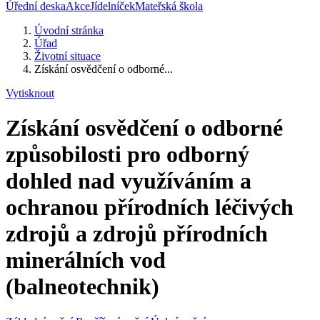
Úřední deska
Akce
Jídelníček
Mateřská škola
Úvodní stránka
Úřad
Životní situace
Získání osvědčení o odborné...
Vytisknout
Získání osvědčení o odborné
způsobilosti pro odborný
dohled nad využíváním a
ochranou přírodních léčivých
zdrojů a zdrojů přírodních
minerálních vod
(balneotechnik)