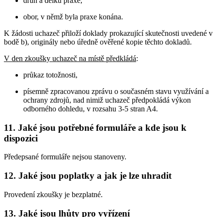
druh a délku praxe,
obor, v němž byla praxe konána.
K žádosti uchazeč přiloží doklady prokazující skutečnosti uvedené v
bodě b), originály nebo úředně ověřené kopie těchto dokladů.
V den zkoušky uchazeč na místě předkládá
:
průkaz totožnosti,
písemně zpracovanou zprávu o současném stavu využívání a
ochrany zdrojů, nad nimiž uchazeč předpokládá výkon
odborného dohledu, v rozsahu 3-5 stran A4.
11. Jaké jsou potřebné formuláře a kde jsou k
dispozici
Předepsané formuláře nejsou stanoveny.
12. Jaké jsou poplatky a jak je lze uhradit
Provedení zkoušky je bezplatné.
13. Jaké jsou lhůty pro vyřízení