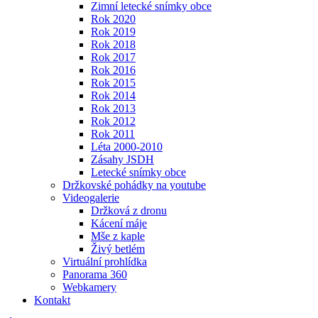
Zimní letecké snímky obce
Rok 2020
Rok 2019
Rok 2018
Rok 2017
Rok 2016
Rok 2015
Rok 2014
Rok 2013
Rok 2012
Rok 2011
Léta 2000-2010
Zásahy JSDH
Letecké snímky obce
Držkovské pohádky na youtube
Videogalerie
Držková z dronu
Kácení máje
Mše z kaple
Živý betlém
Virtuální prohlídka
Panorama 360
Webkamery
Kontakt