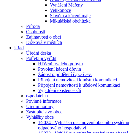
Vynášení Mařeny
Velikonoce
Stavění a kácení máje
Mikulášská obchůzka
Příroda
Osobnosti
Zajímavosti o obci
Držková v médiích
Úřad
Úřední deska
Potřebuji vyřídit
Hlášení trvalého pobytu
Povolení kácení dřevin
Žádost o přidělení č.p. ⁄ č.ev.
Připojení nemovitosti k místní komunikaci
Připojení nemovitosti k účelové komunikaci
Vyjádření existence sítí
e-podatelna
Povinné informace
Úřední hodiny
Zastupitelstvo obce
Vyhlášky obce
1⁄2024 - Vyhláška o stanovení obecního systému
odpadového hospodářství