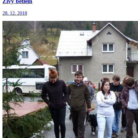
Živý betlém
28. 12. 2018