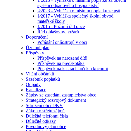
1⁄2023 - Vyhláška o místním poplatku za obecní
systém odpadového hospodářství
2⁄2023 - Vyhláška o místním poplatku ze psů
1⁄2017 - Vyhláška společný školní obvod
mateřské školy
1⁄2015 - Požární řád obce
Řád ohlašovny požárů
Doporučení
Pořádání ohňostrojů v obci
Územní plán
Příspěvky
Příspěvek na narozené dítě
Příspěvek na předškoláka
Příspěvek na kastraci koček a kocourů
Vítání občánků
Sazebník poplatků
Odpady
Kanalizace
Zápisy ze zasedání zastupitelstva obce
Strategický rozvojový dokument
Sdružení obcí DKV
Zákon o střetu zájmů
Důležitá telefonní čísla
Důležité odkazy
Povodňový plán obce