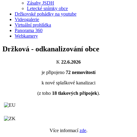
Zásahy JSDH
Letecké snímky obce
Držkovské pohádky na youtube
Videogalerie
Virtuální prohlídka
Panorama 360
Webkamery
Držková - odkanalizování obce
K
22.6.2026
je připojeno
72
nemovitostí
k nové splaškové kanalizaci
(z toho
18
tlakových přípojek
).
Více informací
zde
.