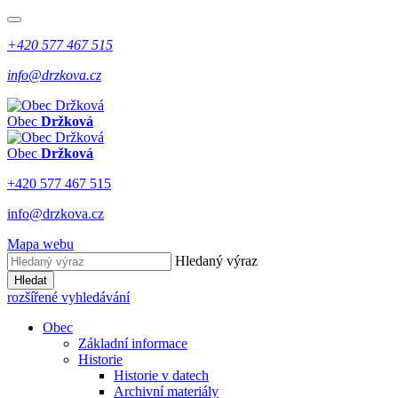
+420 577 467 515
info@drzkova.cz
Obec
Držková
Obec
Držková
+420 577 467 515
info@drzkova.cz
Mapa webu
Hledaný výraz
Hledat
rozšířené vyhledávání
Obec
Základní informace
Historie
Historie v datech
Archivní materiály