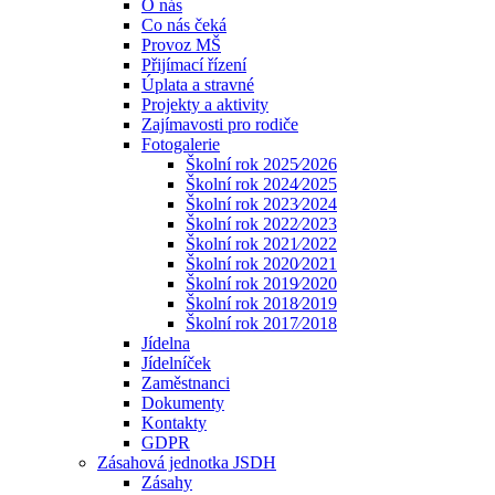
O nás
Co nás čeká
Provoz MŠ
Přijímací řízení
Úplata a stravné
Projekty a aktivity
Zajímavosti pro rodiče
Fotogalerie
Školní rok 2025⁄2026
Školní rok 2024⁄2025
Školní rok 2023⁄2024
Školní rok 2022⁄2023
Školní rok 2021⁄2022
Školní rok 2020⁄2021
Školní rok 2019⁄2020
Školní rok 2018⁄2019
Školní rok 2017⁄2018
Jídelna
Jídelníček
Zaměstnanci
Dokumenty
Kontakty
GDPR
Zásahová jednotka JSDH
Zásahy