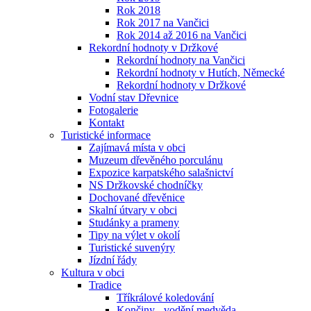
Rok 2018
Rok 2017 na Vančici
Rok 2014 až 2016 na Vančici
Rekordní hodnoty v Držkové
Rekordní hodnoty na Vančici
Rekordní hodnoty v Hutích, Německé
Rekordní hodnoty v Držkové
Vodní stav Dřevnice
Fotogalerie
Kontakt
Turistické informace
Zajímavá místa v obci
Muzeum dřevěného porculánu
Expozice karpatského salašnictví
NS Držkovské chodníčky
Dochované dřevěnice
Skalní útvary v obci
Studánky a prameny
Tipy na výlet v okolí
Turistické suvenýry
Jízdní řády
Kultura v obci
Tradice
Tříkrálové koledování
Končiny - vodění medvěda