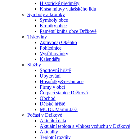
Historické předměty
Krása mluvy valašského lidu
Symboly a kroniky
Symboly obce
Kroniky obce
Pamětní kniha obce Držkové
Tiskoviny
Zpravodaj Okénko
Pohlednice
Vystřihovánky
Kalendáře
Služby
Sportovní hřiště
Ubytování
Hospůdky&restaurace
Firmy v obci
Čerpací stanice Držková
Obchod
Dětské hřiště
MUDr. Martin Jaša
Počasí v Držkové
Aktuální data
Aktuální teplota a vlhkost vzduchu v Držkové
Aktuality
Teplotní rozdíly