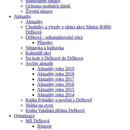
Mimořádné situace
Ochrana osobních údajů
Životní situace
Aktuality
Aktuality
Chodníky a vjezdy v rámci akce Silnice II⁄489:
Držková
Držková - odkanalizování obce
Přípojky
Slintavka a kulhavka
Kalendář akcí
Na kole z Držkové do Držkova
Archiv aktualit
Aktuality roku 2019
Aktuality roku 2018
Aktuality roku 2017
Aktuality roku 2016
Aktuality roku 2015
Aktuality roku 2014
Kniha Pohádky a pověsti z Držkové
Sbírka na zvon
Kniha Valašská dědina Držková
Organizace
MŠ Držková
Historie