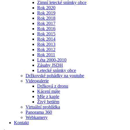
Zimní letecké snímky obce
Rok 2020
Rok 2019
Rok 2018
Rok 2017
Rok 2016
Rok 2015
Rok 2014
Rok 2013
Rok 2012
Rok 2011
Léta 2000-2010
Zásahy JSDH
Letecké snímky obce
Držkovské pohádky na youtube
Videogalerie
Držková z dronu
Kácení máje
Mše z kaple
Živý betlém
Virtuální prohlídka
Panorama 360
Webkamery
Kontakt