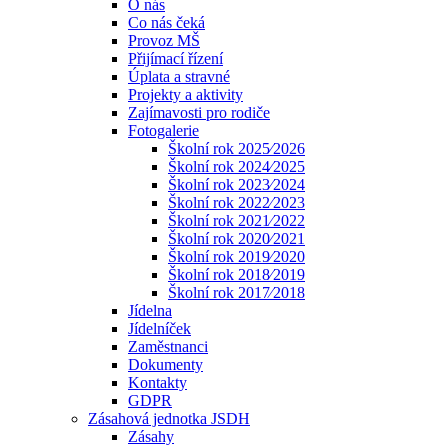
O nás
Co nás čeká
Provoz MŠ
Přijímací řízení
Úplata a stravné
Projekty a aktivity
Zajímavosti pro rodiče
Fotogalerie
Školní rok 2025⁄2026
Školní rok 2024⁄2025
Školní rok 2023⁄2024
Školní rok 2022⁄2023
Školní rok 2021⁄2022
Školní rok 2020⁄2021
Školní rok 2019⁄2020
Školní rok 2018⁄2019
Školní rok 2017⁄2018
Jídelna
Jídelníček
Zaměstnanci
Dokumenty
Kontakty
GDPR
Zásahová jednotka JSDH
Zásahy