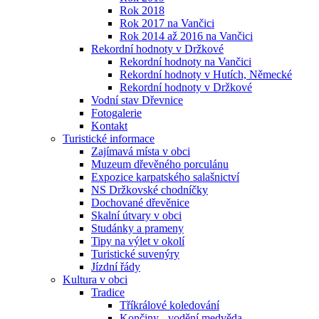
Rok 2018
Rok 2017 na Vančici
Rok 2014 až 2016 na Vančici
Rekordní hodnoty v Držkové
Rekordní hodnoty na Vančici
Rekordní hodnoty v Hutích, Německé
Rekordní hodnoty v Držkové
Vodní stav Dřevnice
Fotogalerie
Kontakt
Turistické informace
Zajímavá místa v obci
Muzeum dřevěného porculánu
Expozice karpatského salašnictví
NS Držkovské chodníčky
Dochované dřevěnice
Skalní útvary v obci
Studánky a prameny
Tipy na výlet v okolí
Turistické suvenýry
Jízdní řády
Kultura v obci
Tradice
Tříkrálové koledování
Končiny - vodění medvěda