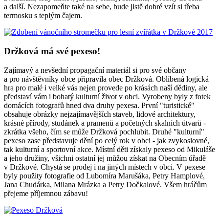
a další. Nezapomeňte také na sebe, bude jistě dobré vzít si třeba
termosku s teplým čajem.
Držková má své pexeso!
Zajímavý a nevšední propagační materiál si pro své občany
a pro návštěvníky obce připravila obec Držková. Oblíbená logická
hra pro malé i velké vás nejen provede po krásách naší dědiny, ale
představí vám i bohatý kulturní život v obci. Vyrobeny byly z fotek
domácích fotografů hned dva druhy pexesa. První "turistické"
obsahuje obrázky nejzajímavějších staveb, lidové architektury,
krásné přírody, studánek a pramenů a početných skalních útvarů -
zkrátka všeho, čím se může Držková pochlubit. Druhé "kulturní"
pexeso zase představuje dění po celý rok v obci - jak zvykoslovné,
tak kulturní a sportovní akce. Místní děti získaly pexeso od Mikuláše
a jeho družiny, všichni ostatní jej můžou získat na Obecním úřadě
v Držkové. Chystá se prodej i na jiných místech v obci. V pexese
byly použity fotografie od Lubomíra Marušáka, Petry Hamplové,
Jana Chudárka, Milana Mrázka a Petry Dočkalové. Všem hráčům
přejeme příjemnou zábavu!