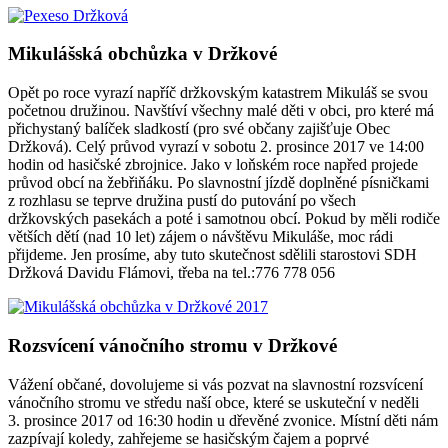
Mikulášská obchůzka v Držkové
Opět po roce vyrazí napříč držkovským katastrem Mikuláš se svou
početnou družinou. Navštíví všechny malé děti v obci, pro které má
přichystaný balíček sladkostí (pro své občany zajišťuje Obec
Držková). Celý průvod vyrazí v sobotu 2. prosince 2017 ve 14:00
hodin od hasičské zbrojnice. Jako v loňském roce napřed projede
průvod obcí na žebřiňáku. Po slavnostní jízdě doplněné písničkami
z rozhlasu se teprve družina pustí do putování po všech
držkovských pasekách a poté i samotnou obcí. Pokud by měli rodiče
větších dětí (nad 10 let) zájem o návštěvu Mikuláše, moc rádi
přijdeme. Jen prosíme, aby tuto skutečnost sdělili starostovi SDH
Držková Davidu Flámovi, třeba na tel.:776 778 056
Rozsvícení vánočního stromu v Držkové
Vážení občané, dovolujeme si vás pozvat na slavnostní rozsvícení
vánočního stromu ve středu naší obce, které se uskuteční v neděli
3. prosince 2017 od 16:30 hodin u dřevěné zvonice. Místní děti nám
zazpívají koledy, zahřejeme se hasičským čajem a poprvé