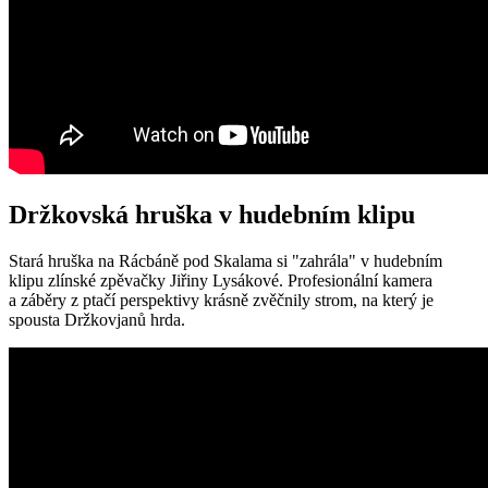
Držkovská hruška v hudebním klipu
Stará hruška na Rácbáně pod Skalama si "zahrála" v hudebním
klipu zlínské zpěvačky Jiřiny Lysákové. Profesionální kamera
a záběry z ptačí perspektivy krásně zvěčnily strom, na který je
spousta Držkovjanů hrda.