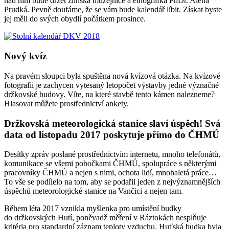
nad ním bude držet zlínská muzejnice a etnografka PhDr. Alena
Prudká. Pevně doufáme, že se vám bude kalendář líbit. Získat byste
jej měli do svých obydlí počátkem prosince.
Nový kvíz
Na pravém sloupci byla spuštěna nová kvízová otázka. Na kvízové
fotografii je zachycen vytesaný letopočet výstavby jedné význačné
držkovské budovy. Víte, na které stavbě tento kámen nalezneme?
Hlasovat můžete prostřednictví ankety.
Držkovská meteorologická stanice slaví úspěch! Svá
data od listopadu 2017 poskytuje přímo do ČHMÚ
Desítky zpráv poslané prostřednictvím internetu, mnoho telefonátů,
komunikace se všemi pobočkami ČHMÚ, spolupráce s některými
pracovníky ČHMÚ a nejen s nimi, ochota lidí, mnohaletá práce…
To vše se podílelo na tom, aby se podařil jeden z nejvýznamnějších
úspěchů meteorologické stanice na Vančici a nejen tam.
Během léta 2017 vznikla myšlenka pro umístění budky
do držkovských Hutí, poněvadž měření v Ráztokách nesplňuje
kritéria pro standardní záznam teploty vzduchu. Huťská budka byla