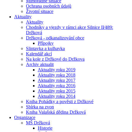
Mimořádné situace
Ochrana osobních údajů
Životní situace
Aktuality
Aktuality
Chodníky a vjezdy v rámci akce Silnice II⁄489:
Držková
Držková - odkanalizování obce
Přípojky
Slintavka a kulhavka
Kalendář akcí
Na kole z Držkové do Držkova
Archiv aktualit
Aktuality roku 2019
Aktuality roku 2018
Aktuality roku 2017
Aktuality roku 2016
Aktuality roku 2015
Aktuality roku 2014
Kniha Pohádky a pověsti z Držkové
Sbírka na zvon
Kniha Valašská dědina Držková
Organizace
MŠ Držková
Historie