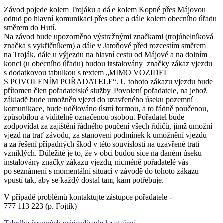
Závod pojede kolem Trojáku a dále kolem Kopné přes Májovou
odtud po hlavní komunikaci přes obec a dále kolem obecního úřadu
směrem do Hutí.
Na závod bude upozorněno výstražnými značkami (trojúhelníková
značka s vykřičníkem) a dále v Jaroňové před rozcestím směrem
na Troják, dále u výjezdu na hlavní cestu od Májové a na dolním
konci (u obecního úřadu) budou instalovány značky zákaz vjezdu
s dodatkovou tabulkou s textem „MIMO VOZIDEL
S POVOLENÍM POŘADATELE“. U tohoto zákazu vjezdu bude
přítomen člen pořadatelské služby. Povolení pořadatele, na jehož
základě bude umožněn vjezd do uzavřeného úseku pozemní
komunikace, bude udělováno ústní formou, a to řádně poučenou,
způsobilou a viditelně označenou osobou. Pořadatel bude
zodpovídat za zajištění řádného poučení všech řidičů, jimž umožní
vjezd na trať závodu, za stanovení podmínek k umožnění vjezdu
a za řešení případných škod v této souvislosti na uzavřené trati
vzniklých. Důležité je to, že v obci budou sice na daném úseku
instalovány značky zákazu vjezdu, nicméně pořadatelé vás
po seznámení s momentální situací v závodě do tohoto zákazu
vpustí tak, aby se každý dostal tam, kam potřebuje.
V případě problémů kontaktujte zástupce pořadatele -
777 113 223 (p. Fojtík)
Tabulka časových průjezdů zde ke stažení.