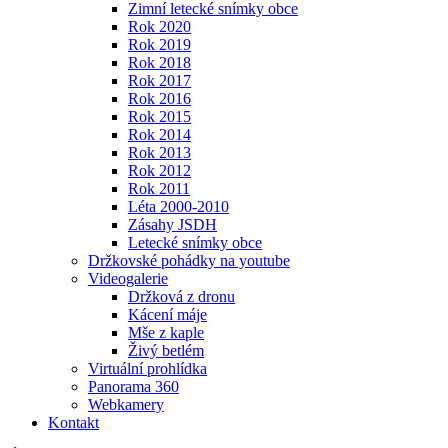
Zimní letecké snímky obce
Rok 2020
Rok 2019
Rok 2018
Rok 2017
Rok 2016
Rok 2015
Rok 2014
Rok 2013
Rok 2012
Rok 2011
Léta 2000-2010
Zásahy JSDH
Letecké snímky obce
Držkovské pohádky na youtube
Videogalerie
Držková z dronu
Kácení máje
Mše z kaple
Živý betlém
Virtuální prohlídka
Panorama 360
Webkamery
Kontakt