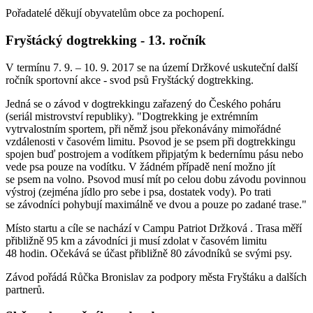
Pořadatelé děkují obyvatelům obce za pochopení.
Fryštácký dogtrekking - 13. ročník
V termínu 7. 9. – 10. 9. 2017 se na území Držkové uskuteční další
ročník sportovní akce - svod psů Fryštácký dogtrekking.
Jedná se o závod v dogtrekkingu zařazený do Českého poháru
(seriál mistrovství republiky). "Dogtrekking je extrémním
vytrvalostním sportem, při němž jsou překonávány mimořádné
vzdálenosti v časovém limitu. Psovod je se psem při dogtrekkingu
spojen buď postrojem a vodítkem připjatým k bedernímu pásu nebo
vede psa pouze na vodítku. V žádném případě není možno jít
se psem na volno. Psovod musí mít po celou dobu závodu povinnou
výstroj (zejména jídlo pro sebe i psa, dostatek vody). Po trati
se závodníci pohybují maximálně ve dvou a pouze po zadané trase."
Místo startu a cíle se nachází v Campu Patriot Držková . Trasa měří
přibližně 95 km a závodníci ji musí zdolat v časovém limitu
48 hodin. Očekává se účast přibližně 80 závodníků se svými psy.
Závod pořádá Růčka Bronislav za podpory města Fryštáku a dalších
partnerů.