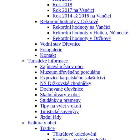
Rok 2018
Rok 2017 na Vančici
Rok 2014 až 2016 na Vančici
Rekordní hodnoty v Držkové
Rekordní hodnoty na Vančici
Rekordní hodnoty v Hutích, Německé
Rekordní hodnoty v Držkové
Vodní stav Dřevnice
Fotogalerie
Kontakt
Turistické informace
Zajímavá místa v obci
Muzeum dřevěného porculánu
Expozice karpatského salašnictví
NS Držkovské chodníčky
Dochované dřevěnice
Skalní útvary v obci
Studánky a prameny
Tipy na výlet v okolí
Turistické suvenýry
Jízdní řády
Kultura v obci
Tradice
Tříkrálové koledování
Končiny - vodění medvěda