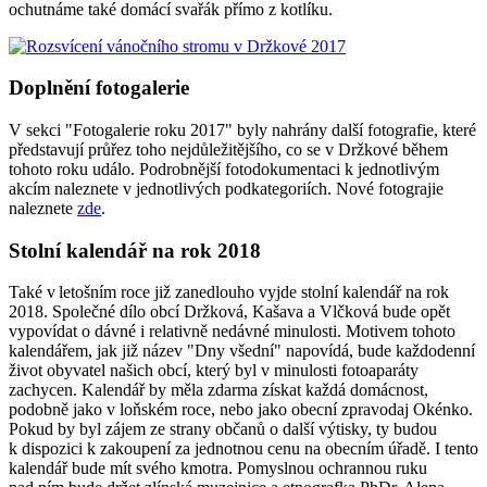
ochutnáme také domácí svařák přímo z kotlíku.
Doplnění fotogalerie
V sekci "Fotogalerie roku 2017" byly nahrány další fotografie, které
představují průřez toho nejdůležitějšího, co se v Držkové během
tohoto roku událo. Podrobnější fotodokumentaci k jednotlivým
akcím naleznete v jednotlivých podkategoriích. Nové fotograjie
naleznete
zde
.
Stolní kalendář na rok 2018
Také v letošním roce již zanedlouho vyjde stolní kalendář na rok
2018. Společné dílo obcí Držková, Kašava a Vlčková bude opět
vypovídat o dávné i relativně nedávné minulosti. Motivem tohoto
kalendářem, jak již název "Dny všední" napovídá, bude každodenní
život obyvatel našich obcí, který byl v minulosti fotoaparáty
zachycen. Kalendář by měla zdarma získat každá domácnost,
podobně jako v loňském roce, nebo jako obecní zpravodaj Okénko.
Pokud by byl zájem ze strany občanů o další výtisky, ty budou
k dispozici k zakoupení za jednotnou cenu na obecním úřadě. I tento
kalendář bude mít svého kmotra. Pomyslnou ochrannou ruku