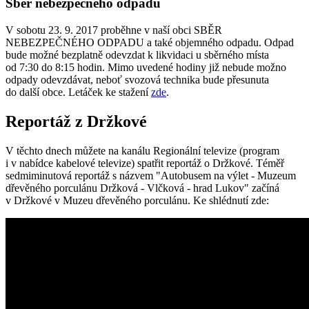
Sběr nebezpečného odpadu
V sobotu 23. 9. 2017 proběhne v naší obci SBĚR
NEBEZPEČNÉHO ODPADU a také objemného odpadu. Odpad
bude možné bezplatně odevzdat k likvidaci u sběrného místa
od 7:30 do 8:15 hodin. Mimo uvedené hodiny již nebude možno
odpady odevzdávat, neboť svozová technika bude přesunuta
do další obce. Letáček ke stažení
zde
.
Reportáž z Držkové
V těchto dnech můžete na kanálu Regionální televize (program
i v nabídce kabelové televize) spatřit reportáž o Držkové. Téměř
sedmiminutová reportáž s názvem "Autobusem na výlet - Muzeum
dřevěného porculánu Držková - Vlčková - hrad Lukov" začíná
v Držkové v Muzeu dřevěného porculánu. Ke shlédnutí zde: