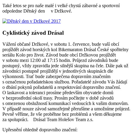
Také letos se pro naše malé i velké chystá zábavné a sportovní
odpoledne Dětský den v Držkové.
Cyklistický závod Drásal
Vážení občané Držkové, v sobotu 1. července, bude vaší obcí
projíždět závod horských kol Bikemaraton Drásal České spořitelny
seriálu Kolo pro život. Závod bude obcí Držkovou projíždět
v sobotu mezi 12:00 až 17:15 hodin. Průjezd závodníků bude
postupný, vždy zpravidla jede silnější skupina na čele. Dále pak už
závodníci postupně projíždějí v jednotlivých skupinách dle
výkonnosti. Trať bude zabezpečena dopravním značením
s označenou pořadatelskou službou. Pořadatelé závodu Vás žádají
o dbání pokynů pořadatelů a respektování dopravního značení.
O laskavost a toleranci prosíme především obyvatele domů
v bezprostřední okolí trasy. Prosím počítejte v době závodů
s omezenou obslužností komunikací vedoucích k vašim domovům.
V případě nouze závod samozřejmě přerušíme a umožníme průjezd.
Pevně věříme, že vše proběhne bez problémů a všem děkujeme
za spolupráci. Drásal Team Holešov Team z.s.
Upřesnění ohledně dopravního značení: