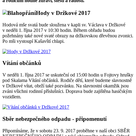
a rodičům hodně zdraví, štěstí a radosti.
Hody v Držkové 2017
Hodová mše svatá bude sloužena v kapli sv. Václava v Držkové
v neděli 1. října 2017 v 10:30 hodin. Během obřadu budou
požehnány také nové svaté obrazy na držkovskou dřevěnou zvonici.
Po mši vystoupí Kašavští chlapi.
Vítání občánků
V neděli 1. října 2017 se uskuteční od 15:00 hodin u Fojtovy hrušky
pod Skalama Vítání občánků. Rodiče dětí, které budeme slavnostně
v Držkové vítat, obrží také pozvánku. Na slavnostní okamžik jsou
zváni všichni rodinní příslušníci. Doprava bude zajištěna hasičským
vozidlem.
Sběr nebezpečného odpadu - připomenutí
Připomínáme, že v sobotu 23. 9. 2017 proběhne v naší obci SBĚR