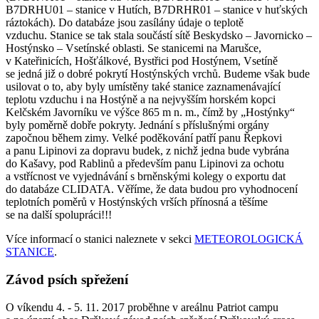
B7DRHU01 – stanice v Hutích, B7DRHR01 – stanice v huťských
ráztokách). Do databáze jsou zasílány údaje o teplotě
vzduchu. Stanice se tak stala součástí sítě Beskydsko – Javornicko –
Hostýnsko – Vsetínské oblasti. Se stanicemi na Marušce,
v Kateřinicích, Hošťálkové, Bystřici pod Hostýnem, Vsetíně
se jedná již o dobré pokrytí Hostýnských vrchů. Budeme však bude
usilovat o to, aby byly umístěny také stanice zaznamenávající
teplotu vzduchu i na Hostýně a na nejvyšším horském kopci
Kelčském Javorníku ve výšce 865 m n. m., čímž by „Hostýnky“
byly poměrně dobře pokryty. Jednání s příslušnými orgány
započnou během zimy. Velké poděkování patří panu Řepkovi
a panu Lipinovi za dopravu budek, z nichž jedna bude vybrána
do Kašavy, pod Rablinů a především panu Lipinovi za ochotu
a vstřícnost ve vyjednávání s brněnskými kolegy o exportu dat
do databáze CLIDATA. Věříme, že data budou pro vyhodnocení
teplotních poměrů v Hostýnských vrších přínosná a těšíme
se na další spolupráci!!!
Více informací o stanici naleznete v sekci
METEOROLOGICKÁ
STANICE
.
Závod psích spřežení
O víkendu 4. - 5. 11. 2017 proběhne v areálnu Patriot campu