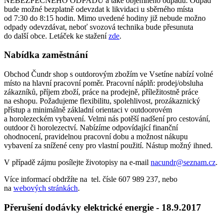
NEBEZPEČNÉHO ODPADU a také objemného odpadu. Odpad
bude možné bezplatně odevzdat k likvidaci u sběrného místa
od 7:30 do 8:15 hodin. Mimo uvedené hodiny již nebude možno
odpady odevzdávat, neboť svozová technika bude přesunuta
do další obce. Letáček ke stažení
zde
.
Nabídka zaměstnání
Obchod Čundr shop s outdorovým zbožím ve Vsetíne nabízí volné
místo na hlavní pracovní poměr. Pracovní náplň: prodej/obsluha
zákazníků, příjem zboží, práce na prodejně, příležitostně práce
na eshopu. Požadujeme flexibilitu, spolehlivost, prozákaznický
přístup a minimálně základní orientaci v outdoorovém
a horolezeckém vybavení. Velmi nás potěší nadšení pro cestování,
outdoor či horolezectví. Nabízíme odpovídající finanční
ohodnocení, pravidelnou pracovní dobu a možnost nákupu
vybavení za snížené ceny pro vlastní použití. Nástup možný ihned.
V případě zájmu posílejte životopisy na e-mail
nacundr@seznam.cz
.
Více informací obdržíte na tel. čísle 607 989 237, nebo
na
webových stránkách
.
Přerušení dodávky elektrické energie - 18.9.2017