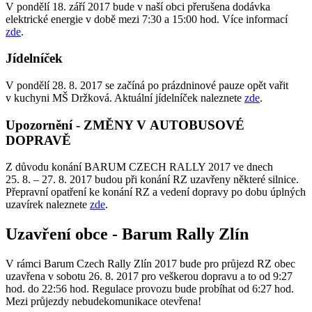
V pondělí 18. září 2017 bude v naší obci přerušena dodávka
elektrické energie v době mezi 7:30 a 15:00 hod. Více informací
zde
.
Jídelníček
V pondělí 28. 8. 2017 se začíná po prázdninové pauze opět vařit
v kuchyni MŠ Držková. Aktuální jídelníček naleznete
zde
.
Upozornění - ZMĚNY V AUTOBUSOVÉ
DOPRAVĚ
Z důvodu konání BARUM CZECH RALLY 2017 ve dnech
25. 8. – 27. 8. 2017 budou při konání RZ uzavřeny některé silnice.
Přepravní opatření ke konání RZ a vedení dopravy po dobu úplných
uzavírek naleznete
zde
.
Uzavření obce - Barum Rally Zlín
V rámci Barum Czech Rally Zlín 2017 bude pro průjezd RZ obec
uzavřena v sobotu 26. 8. 2017 pro veškerou dopravu a to od 9:27
hod. do 22:56 hod. Regulace provozu bude probíhat od 6:27 hod.
Mezi průjezdy nebudekomunikace otevřena!