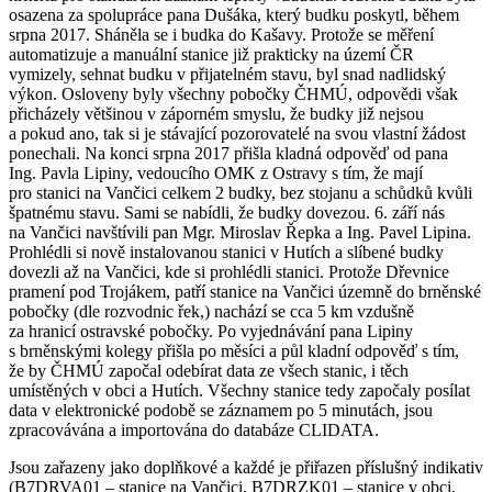
osazena za spolupráce pana Dušáka, který budku poskytl, během
srpna 2017. Sháněla se i budka do Kašavy. Protože se měření
automatizuje a manuální stanice již prakticky na území ČR
vymizely, sehnat budku v přijatelném stavu, byl snad nadlidský
výkon. Osloveny byly všechny pobočky ČHMÚ, odpovědi však
přicházely většinou v záporném smyslu, že budky již nejsou
a pokud ano, tak si je stávající pozorovatelé na svou vlastní žádost
ponechali. Na konci srpna 2017 přišla kladná odpověď od pana
Ing. Pavla Lipiny, vedoucího OMK z Ostravy s tím, že mají
pro stanici na Vančici celkem 2 budky, bez stojanu a schůdků kvůli
špatnému stavu. Sami se nabídli, že budky dovezou. 6. září nás
na Vančici navštívili pan Mgr. Miroslav Řepka a Ing. Pavel Lipina.
Prohlédli si nově instalovanou stanici v Hutích a slíbené budky
dovezli až na Vančici, kde si prohlédli stanici. Protože Dřevnice
pramení pod Trojákem, patří stanice na Vančici územně do brněnské
pobočky (dle rozvodnic řek,) nachází se cca 5 km vzdušně
za hranicí ostravské pobočky. Po vyjednávání pana Lipiny
s brněnskými kolegy přišla po měsíci a půl kladní odpověď s tím,
že by ČHMÚ započal odebírat data ze všech stanic, i těch
umístěných v obci a Hutích. Všechny stanice tedy započaly posílat
data v elektronické podobě se záznamem po 5 minutách, jsou
zpracovávána a importována do databáze CLIDATA.
Jsou zařazeny jako doplňkové a každé je přiřazen příslušný indikativ
(B7DRVA01 – stanice na Vančici, B7DRZK01 – stanice v obci,