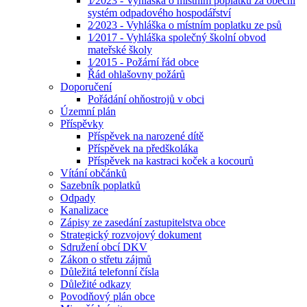
1⁄2023 - Vyhláška o místním poplatku za obecní
systém odpadového hospodářství
2⁄2023 - Vyhláška o místním poplatku ze psů
1⁄2017 - Vyhláška společný školní obvod
mateřské školy
1⁄2015 - Požární řád obce
Řád ohlašovny požárů
Doporučení
Pořádání ohňostrojů v obci
Územní plán
Příspěvky
Příspěvek na narozené dítě
Příspěvek na předškoláka
Příspěvek na kastraci koček a kocourů
Vítání občánků
Sazebník poplatků
Odpady
Kanalizace
Zápisy ze zasedání zastupitelstva obce
Strategický rozvojový dokument
Sdružení obcí DKV
Zákon o střetu zájmů
Důležitá telefonní čísla
Důležité odkazy
Povodňový plán obce