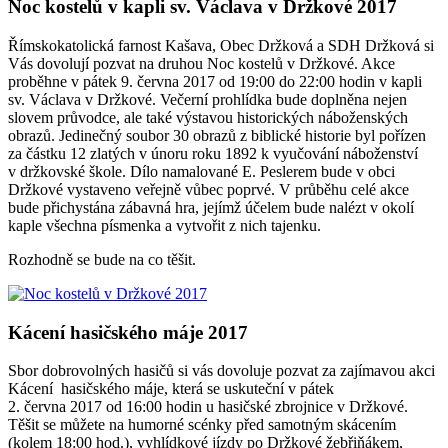
Noc kostelů v kapli sv. Václava v Držkové 2017
Římskokatolická farnost Kašava, Obec Držková a SDH Držková si
Vás dovolují pozvat na druhou Noc kostelů v Držkové. Akce
proběhne v pátek 9. června 2017 od 19:00 do 22:00 hodin v kapli
sv. Václava v Držkové. Večerní prohlídka bude doplněna nejen
slovem průvodce, ale také výstavou historických náboženských
obrazů. Jedinečný soubor 30 obrazů z biblické historie byl pořízen
za částku 12 zlatých v únoru roku 1892 k vyučování náboženství
v držkovské škole. Dílo namalované E. Peslerem bude v obci
Držkové vystaveno veřejně vůbec poprvé. V průběhu celé akce
bude přichystána zábavná hra, jejímž účelem bude nalézt v okolí
kaple všechna písmenka a vytvořit z nich tajenku.
Rozhodně se bude na co těšit.
Kácení hasičského máje 2017
Sbor dobrovolných hasičů si vás dovoluje pozvat za zajímavou akci
Kácení hasičského máje, která se uskuteční v pátek
2. června 2017 od 16:00 hodin u hasičské zbrojnice v Držkové.
Těšit se můžete na humorné scénky před samotným skácením
(kolem 18:00 hod.), vyhlídkové jízdy po Držkové žebřiňákem,