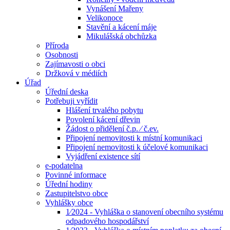
Vynášení Mařeny
Velikonoce
Stavění a kácení máje
Mikulášská obchůzka
Příroda
Osobnosti
Zajímavosti o obci
Držková v médiích
Úřad
Úřední deska
Potřebuji vyřídit
Hlášení trvalého pobytu
Povolení kácení dřevin
Žádost o přidělení č.p. ⁄ č.ev.
Připojení nemovitosti k místní komunikaci
Připojení nemovitosti k účelové komunikaci
Vyjádření existence sítí
e-podatelna
Povinné informace
Úřední hodiny
Zastupitelstvo obce
Vyhlášky obce
1⁄2024 - Vyhláška o stanovení obecního systému
odpadového hospodářství