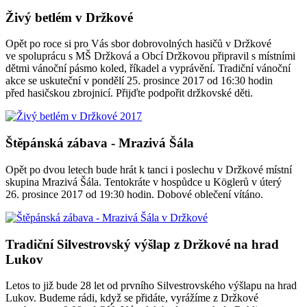
Živý betlém v Držkové
Opět po roce si pro Vás sbor dobrovolných hasičů v Držkové
ve spoluprácu s MŠ Držková a Obcí Držkovou připravil s místními
dětmi vánoční pásmo koled, říkadel a vyprávění. Tradiční vánoční
akce se uskuteční v pondělí 25. prosince 2017 od 16:30 hodin
před hasičskou zbrojnicí. Přijďte podpořit držkovské děti.
Štěpánská zábava - Mrazivá Šála
Opět po dvou letech bude hrát k tanci i poslechu v Držkové místní
skupina Mrazivá Šála. Tentokráte v hospůdce u Köglerů v úterý
26. prosince 2017 od 19:30 hodin. Dobové oblečení vítáno.
Tradiční Silvestrovský výšlap z Držkové na hrad
Lukov
Letos to již bude 28 let od prvního Silvestrovského výšlapu na hrad
Lukov. Budeme rádi, když se přidáte, vyrážíme z Držkové