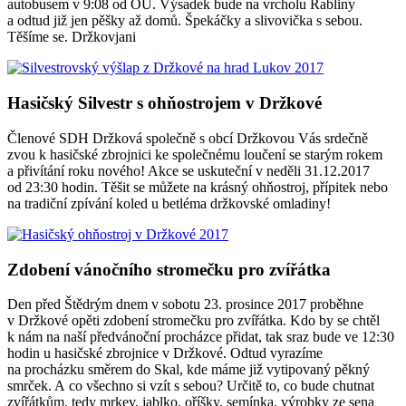
autobusem v 9:08 od OÚ. Výsadek bude na vrcholu Rabliny
a odtud již jen pěšky až domů. Špekáčky a slivovička s sebou.
Těšíme se. Držkovjani
Hasičský Silvestr s ohňostrojem v Držkové
Členové SDH Držková společně s obcí Držkovou Vás srdečně
zvou k hasičské zbrojnici ke společnému loučení se starým rokem
a přivítání roku nového! Akce se uskuteční v neděli 31.12.2017
od 23:30 hodin. Těšit se můžete na krásný ohňostroj, přípitek nebo
na tradiční zpívání koled u betléma držkovské omladiny!
Zdobení vánočního stromečku pro zvířátka
Den před Štědrým dnem v sobotu 23. prosince 2017 proběhne
v Držkové opěti zdobení stromečku pro zvířátka. Kdo by se chtěl
k nám na naší předvánoční procházce přidat, tak sraz bude ve 12:30
hodin u hasičské zbrojnice v Držkové. Odtud vyrazíme
na procházku směrem do Skal, kde máme již vytipovaný pěkný
smrček. A co všechno si vzít s sebou? Určitě to, co bude chutnat
zvířátkům, tedy mrkev, jablko, oříšky, semínka, výrobky ze sena