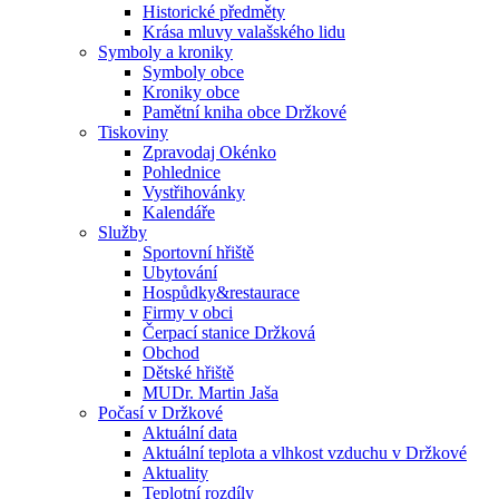
Historické předměty
Krása mluvy valašského lidu
Symboly a kroniky
Symboly obce
Kroniky obce
Pamětní kniha obce Držkové
Tiskoviny
Zpravodaj Okénko
Pohlednice
Vystřihovánky
Kalendáře
Služby
Sportovní hřiště
Ubytování
Hospůdky&restaurace
Firmy v obci
Čerpací stanice Držková
Obchod
Dětské hřiště
MUDr. Martin Jaša
Počasí v Držkové
Aktuální data
Aktuální teplota a vlhkost vzduchu v Držkové
Aktuality
Teplotní rozdíly