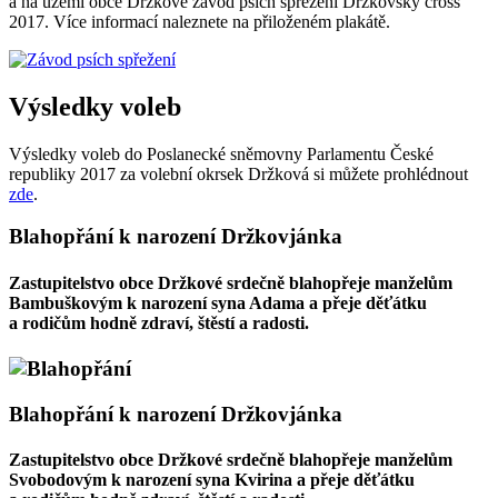
a na území obce Držkové závod psích spřežení Držkovský cross
2017. Více informací naleznete na přiloženém plakátě.
Výsledky voleb
Výsledky voleb do Poslanecké sněmovny Parlamentu České
republiky 2017 za volební okrsek Držková si můžete prohlédnout
zde
.
Blahopřání k narození Držkovjánka
Zastupitelstvo obce Držkové srdečně blahopřeje manželům
Bambuškovým k narození syna Adama a přeje děťátku
a rodičům hodně zdraví, štěstí a radosti.
Blahopřání k narození Držkovjánka
Zastupitelstvo obce Držkové srdečně blahopřeje manželům
Svobodovým k narození syna Kvirina a přeje děťátku