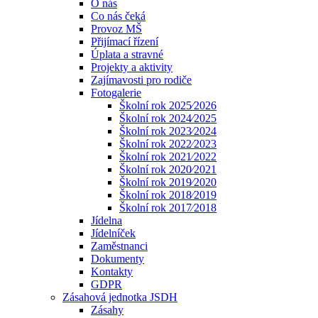
O nás
Co nás čeká
Provoz MŠ
Přijímací řízení
Úplata a stravné
Projekty a aktivity
Zajímavosti pro rodiče
Fotogalerie
Školní rok 2025⁄2026
Školní rok 2024⁄2025
Školní rok 2023⁄2024
Školní rok 2022⁄2023
Školní rok 2021⁄2022
Školní rok 2020⁄2021
Školní rok 2019⁄2020
Školní rok 2018⁄2019
Školní rok 2017⁄2018
Jídelna
Jídelníček
Zaměstnanci
Dokumenty
Kontakty
GDPR
Zásahová jednotka JSDH
Zásahy