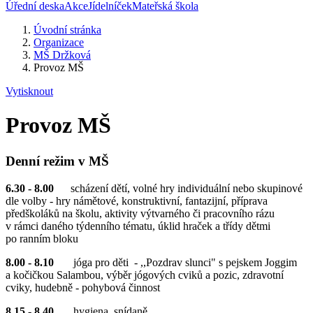
Úřední deska
Akce
Jídelníček
Mateřská škola
Úvodní stránka
Organizace
MŠ Držková
Provoz MŠ
Vytisknout
Provoz MŠ
Denní režim v MŠ
6.30 - 8.00
scházení dětí, volné hry individuální nebo skupinové
dle volby - hry námětové, konstruktivní, fantazijní, příprava
předškoláků na školu, aktivity výtvarného či pracovního rázu
v rámci daného týdenního tématu, úklid hraček a třídy dětmi
po ranním bloku
8.00 - 8.10
jóga pro děti - ,,Pozdrav slunci" s pejskem Joggim
a kočičkou Salambou, výběr jógových cviků a pozic, zdravotní
cviky, hudebně - pohybová činnost
8.15 - 8.40
hygiena, snídaně