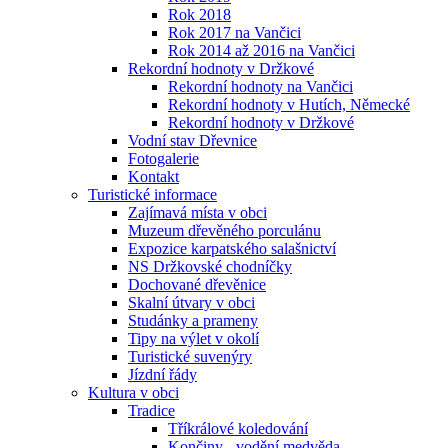
Rok 2018
Rok 2017 na Vančici
Rok 2014 až 2016 na Vančici
Rekordní hodnoty v Držkové
Rekordní hodnoty na Vančici
Rekordní hodnoty v Hutích, Německé
Rekordní hodnoty v Držkové
Vodní stav Dřevnice
Fotogalerie
Kontakt
Turistické informace
Zajímavá místa v obci
Muzeum dřevěného porculánu
Expozice karpatského salašnictví
NS Držkovské chodníčky
Dochované dřevěnice
Skalní útvary v obci
Studánky a prameny
Tipy na výlet v okolí
Turistické suvenýry
Jízdní řády
Kultura v obci
Tradice
Tříkrálové koledování
Končiny - vodění medvěda