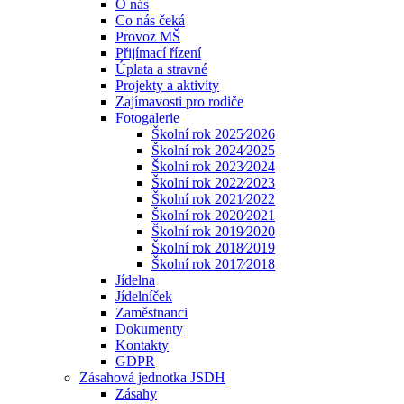
O nás
Co nás čeká
Provoz MŠ
Přijímací řízení
Úplata a stravné
Projekty a aktivity
Zajímavosti pro rodiče
Fotogalerie
Školní rok 2025⁄2026
Školní rok 2024⁄2025
Školní rok 2023⁄2024
Školní rok 2022⁄2023
Školní rok 2021⁄2022
Školní rok 2020⁄2021
Školní rok 2019⁄2020
Školní rok 2018⁄2019
Školní rok 2017⁄2018
Jídelna
Jídelníček
Zaměstnanci
Dokumenty
Kontakty
GDPR
Zásahová jednotka JSDH
Zásahy