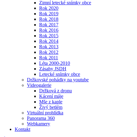
Zimní letecké snímky obce
Rok 2020
Rok 2019
Rok 2018
Rok 2017
Rok 2016
Rok 2015
Rok 2014
Rok 2013
Rok 2012
Rok 2011
Léta 2000-2010
Zásahy JSDH
Letecké snímky obce
Držkovské pohádky na youtube
Videogalerie
Držková z dronu
Kácení máje
Mše z kaple
Živý betlém
Virtuální prohlídka
Panorama 360
Webkamery
Kontakt