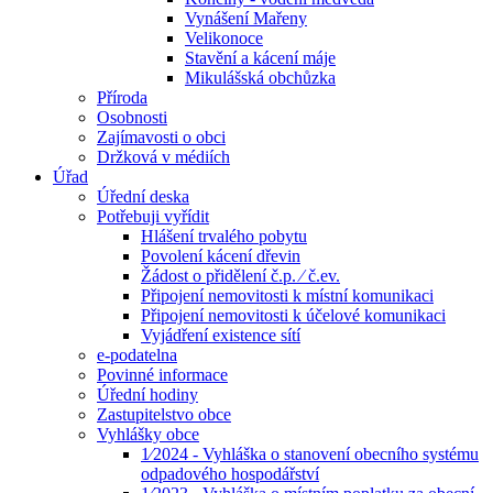
Vynášení Mařeny
Velikonoce
Stavění a kácení máje
Mikulášská obchůzka
Příroda
Osobnosti
Zajímavosti o obci
Držková v médiích
Úřad
Úřední deska
Potřebuji vyřídit
Hlášení trvalého pobytu
Povolení kácení dřevin
Žádost o přidělení č.p. ⁄ č.ev.
Připojení nemovitosti k místní komunikaci
Připojení nemovitosti k účelové komunikaci
Vyjádření existence sítí
e-podatelna
Povinné informace
Úřední hodiny
Zastupitelstvo obce
Vyhlášky obce
1⁄2024 - Vyhláška o stanovení obecního systému
odpadového hospodářství