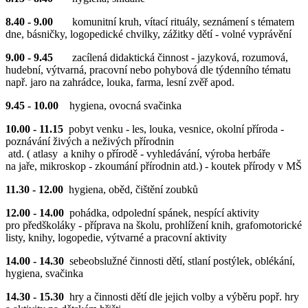
8.40 - 9.00
komunitní kruh, vítací rituály, seznámení s tématem
dne, básničky, logopedické chvilky, zážitky dětí - volné vyprávění
9.00 - 9.45
zacílená didaktická činnost - jazyková, rozumová,
hudební, výtvarná, pracovní nebo pohybová dle týdenního tématu
např. jaro na zahrádce, louka, farma, lesní zvěř apod.
9.45 - 10.00
hygiena, ovocná svačinka
10.00 - 11.15
pobyt venku - les, louka, vesnice, okolní příroda -
poznávání živých a neživých přírodnin
atd. ( atlasy a knihy o přírodě - vyhledávání, výroba herbáře
na jaře, mikroskop - zkoumání přírodnin atd.) - koutek přírody v MŠ
11.30 - 12.00
hygiena, oběd, čištění zoubků
12.00 - 14.00
pohádka, odpolední spánek, nespící aktivity
pro předškoláky - příprava na školu, prohlížení knih, grafomotorické
listy, knihy, logopedie, výtvarné a pracovní aktivity
14.00 - 14.30
sebeobslužné činnosti dětí, stlaní postýlek, oblékání,
hygiena, svačinka
14.30 - 15.30
hry a činnosti dětí dle jejich volby a výběru popř. hry