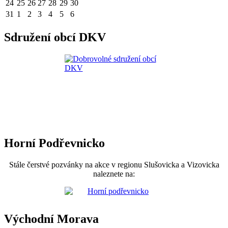
24
25
26
27
28
29
30
31
1
2
3
4
5
6
Sdružení obcí DKV
Horní Podřevnicko
Stále čerstvé pozvánky na akce v regionu Slušovicka a Vizovicka
naleznete na:
Východní Morava