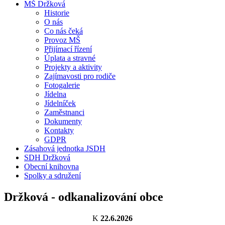
MŠ Držková
Historie
O nás
Co nás čeká
Provoz MŠ
Přijímací řízení
Úplata a stravné
Projekty a aktivity
Zajímavosti pro rodiče
Fotogalerie
Jídelna
Jídelníček
Zaměstnanci
Dokumenty
Kontakty
GDPR
Zásahová jednotka JSDH
SDH Držková
Obecní knihovna
Spolky a sdružení
Držková - odkanalizování obce
K
22.6.2026