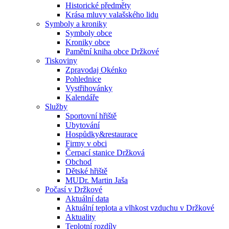
Historické předměty
Krása mluvy valašského lidu
Symboly a kroniky
Symboly obce
Kroniky obce
Pamětní kniha obce Držkové
Tiskoviny
Zpravodaj Okénko
Pohlednice
Vystřihovánky
Kalendáře
Služby
Sportovní hřiště
Ubytování
Hospůdky&restaurace
Firmy v obci
Čerpací stanice Držková
Obchod
Dětské hřiště
MUDr. Martin Jaša
Počasí v Držkové
Aktuální data
Aktuální teplota a vlhkost vzduchu v Držkové
Aktuality
Teplotní rozdíly