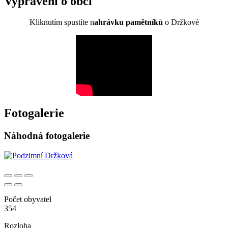
Vyprávění o obci
Kliknutím spustíte n
ahrávku pamětníků
o Držkové
Fotogalerie
Náhodná fotogalerie
Počet obyvatel
354
Rozloha