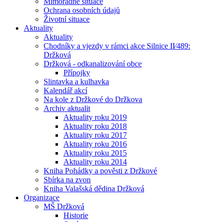
Mimořádné situace
Ochrana osobních údajů
Životní situace
Aktuality
Aktuality
Chodníky a vjezdy v rámci akce Silnice II⁄489:
Držková
Držková - odkanalizování obce
Přípojky
Slintavka a kulhavka
Kalendář akcí
Na kole z Držkové do Držkova
Archiv aktualit
Aktuality roku 2019
Aktuality roku 2018
Aktuality roku 2017
Aktuality roku 2016
Aktuality roku 2015
Aktuality roku 2014
Kniha Pohádky a pověsti z Držkové
Sbírka na zvon
Kniha Valašská dědina Držková
Organizace
MŠ Držková
Historie