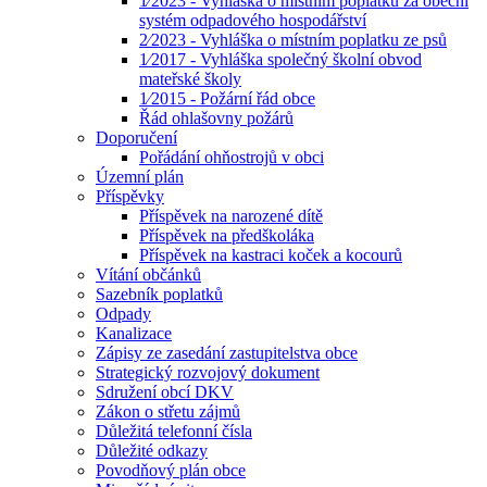
1⁄2023 - Vyhláška o místním poplatku za obecní
systém odpadového hospodářství
2⁄2023 - Vyhláška o místním poplatku ze psů
1⁄2017 - Vyhláška společný školní obvod
mateřské školy
1⁄2015 - Požární řád obce
Řád ohlašovny požárů
Doporučení
Pořádání ohňostrojů v obci
Územní plán
Příspěvky
Příspěvek na narozené dítě
Příspěvek na předškoláka
Příspěvek na kastraci koček a kocourů
Vítání občánků
Sazebník poplatků
Odpady
Kanalizace
Zápisy ze zasedání zastupitelstva obce
Strategický rozvojový dokument
Sdružení obcí DKV
Zákon o střetu zájmů
Důležitá telefonní čísla
Důležité odkazy
Povodňový plán obce