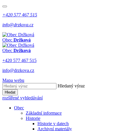
+420 577 467 515
info@drzkova.cz
Obec
Držková
Obec
Držková
+420 577 467 515
info@drzkova.cz
Mapa webu
Hledaný výraz
Hledat
rozšířené vyhledávání
Obec
Základní informace
Historie
Historie v datech
Archivní materiály