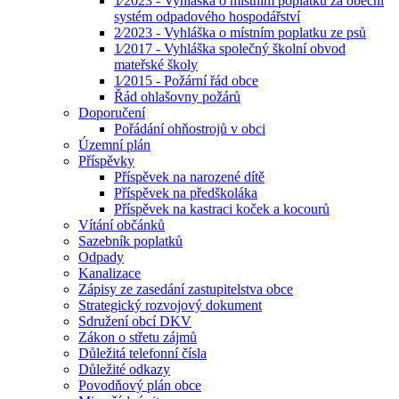
1⁄2023 - Vyhláška o místním poplatku za obecní
systém odpadového hospodářství
2⁄2023 - Vyhláška o místním poplatku ze psů
1⁄2017 - Vyhláška společný školní obvod
mateřské školy
1⁄2015 - Požární řád obce
Řád ohlašovny požárů
Doporučení
Pořádání ohňostrojů v obci
Územní plán
Příspěvky
Příspěvek na narozené dítě
Příspěvek na předškoláka
Příspěvek na kastraci koček a kocourů
Vítání občánků
Sazebník poplatků
Odpady
Kanalizace
Zápisy ze zasedání zastupitelstva obce
Strategický rozvojový dokument
Sdružení obcí DKV
Zákon o střetu zájmů
Důležitá telefonní čísla
Důležité odkazy
Povodňový plán obce