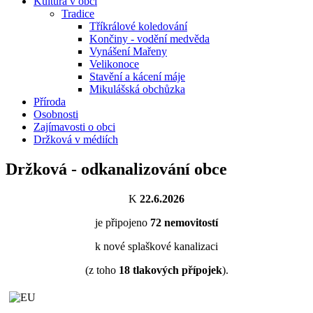
Kultura v obci
Tradice
Tříkrálové koledování
Končiny - vodění medvěda
Vynášení Mařeny
Velikonoce
Stavění a kácení máje
Mikulášská obchůzka
Příroda
Osobnosti
Zajímavosti o obci
Držková v médiích
Držková - odkanalizování obce
K
22.6.2026
je připojeno
72
nemovitostí
k nové splaškové kanalizaci
(z toho
18
tlakových přípojek
).