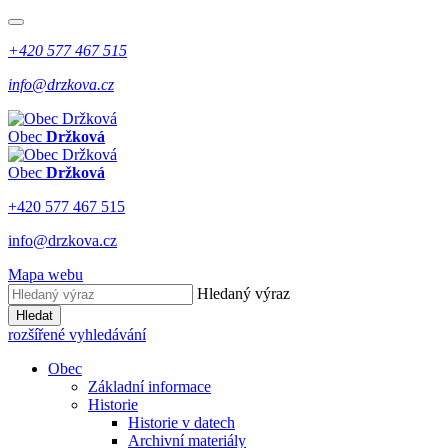
+420 577 467 515
info@drzkova.cz
Obec
Držková
Obec
Držková
+420 577 467 515
info@drzkova.cz
Mapa webu
Hledaný výraz
Hledat
rozšířené vyhledávání
Obec
Základní informace
Historie
Historie v datech
Archivní materiály