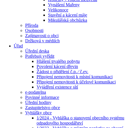
Vynášení Mařeny
Velikonoce
Stavění a kácení máje
Mikulášská obchůzka
Příroda
Osobnosti
Zajímavosti o obci
Držková v médiích
Úřad
Úřední deska
Potřebuji vyřídit
Hlášení trvalého pobytu
Povolení kácení dřevin
Žádost o přidělení č.p. ⁄ č.ev.
Připojení nemovitosti k místní komunikaci
Připojení nemovitosti k účelové komunikaci
Vyjádření existence sítí
e-podatelna
Povinné informace
Úřední hodiny
Zastupitelstvo obce
Vyhlášky obce
1⁄2024 - Vyhláška o stanovení obecního systému
odpadového hospodářství