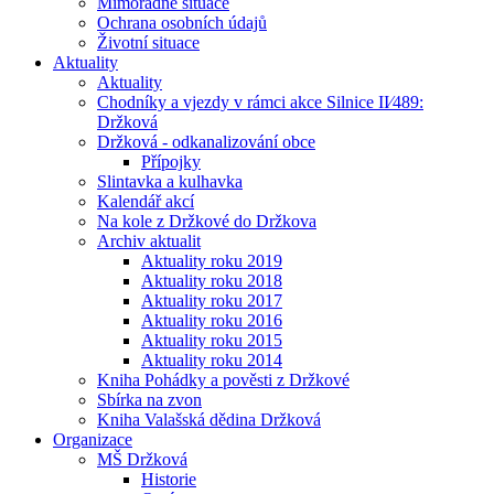
Mimořádné situace
Ochrana osobních údajů
Životní situace
Aktuality
Aktuality
Chodníky a vjezdy v rámci akce Silnice II⁄489:
Držková
Držková - odkanalizování obce
Přípojky
Slintavka a kulhavka
Kalendář akcí
Na kole z Držkové do Držkova
Archiv aktualit
Aktuality roku 2019
Aktuality roku 2018
Aktuality roku 2017
Aktuality roku 2016
Aktuality roku 2015
Aktuality roku 2014
Kniha Pohádky a pověsti z Držkové
Sbírka na zvon
Kniha Valašská dědina Držková
Organizace
MŠ Držková
Historie