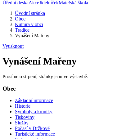
Úřední deska
Akce
Jídelníček
Mateřská škola
Úvodní stránka
Obec
Kultura v obci
Tradice
Vynášení Mařeny
Vytisknout
Vynášení Mařeny
Prosíme o strpení, stránky jsou ve výstavbě.
Obec
Základní informace
Historie
Symboly a kroniky
Tiskoviny
Služby
Počasí v Držkové
Turistické informace