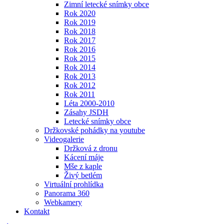
Zimní letecké snímky obce
Rok 2020
Rok 2019
Rok 2018
Rok 2017
Rok 2016
Rok 2015
Rok 2014
Rok 2013
Rok 2012
Rok 2011
Léta 2000-2010
Zásahy JSDH
Letecké snímky obce
Držkovské pohádky na youtube
Videogalerie
Držková z dronu
Kácení máje
Mše z kaple
Živý betlém
Virtuální prohlídka
Panorama 360
Webkamery
Kontakt