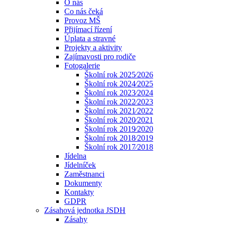
O nás
Co nás čeká
Provoz MŠ
Přijímací řízení
Úplata a stravné
Projekty a aktivity
Zajímavosti pro rodiče
Fotogalerie
Školní rok 2025⁄2026
Školní rok 2024⁄2025
Školní rok 2023⁄2024
Školní rok 2022⁄2023
Školní rok 2021⁄2022
Školní rok 2020⁄2021
Školní rok 2019⁄2020
Školní rok 2018⁄2019
Školní rok 2017⁄2018
Jídelna
Jídelníček
Zaměstnanci
Dokumenty
Kontakty
GDPR
Zásahová jednotka JSDH
Zásahy