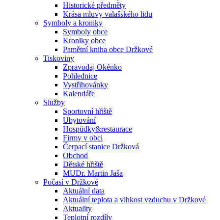
Historické předměty
Krása mluvy valašského lidu
Symboly a kroniky
Symboly obce
Kroniky obce
Pamětní kniha obce Držkové
Tiskoviny
Zpravodaj Okénko
Pohlednice
Vystřihovánky
Kalendáře
Služby
Sportovní hřiště
Ubytování
Hospůdky&restaurace
Firmy v obci
Čerpací stanice Držková
Obchod
Dětské hřiště
MUDr. Martin Jaša
Počasí v Držkové
Aktuální data
Aktuální teplota a vlhkost vzduchu v Držkové
Aktuality
Teplotní rozdíly