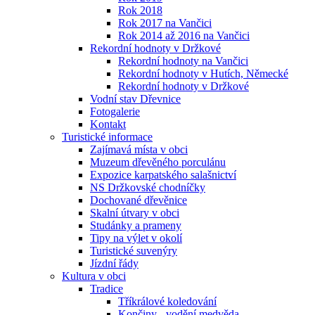
Rok 2018
Rok 2017 na Vančici
Rok 2014 až 2016 na Vančici
Rekordní hodnoty v Držkové
Rekordní hodnoty na Vančici
Rekordní hodnoty v Hutích, Německé
Rekordní hodnoty v Držkové
Vodní stav Dřevnice
Fotogalerie
Kontakt
Turistické informace
Zajímavá místa v obci
Muzeum dřevěného porculánu
Expozice karpatského salašnictví
NS Držkovské chodníčky
Dochované dřevěnice
Skalní útvary v obci
Studánky a prameny
Tipy na výlet v okolí
Turistické suvenýry
Jízdní řády
Kultura v obci
Tradice
Tříkrálové koledování
Končiny - vodění medvěda