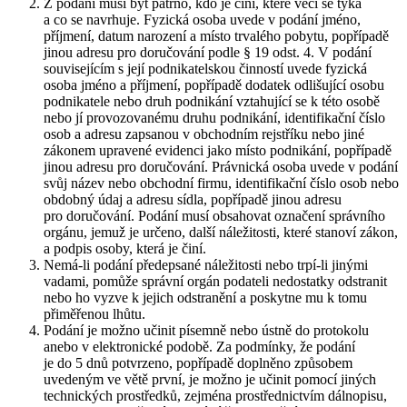
Z podání musí být patrno, kdo je činí, které věci se týká
a co se navrhuje. Fyzická osoba uvede v podání jméno,
příjmení, datum narození a místo trvalého pobytu, popřípadě
jinou adresu pro doručování podle § 19 odst. 4. V podání
souvisejícím s její podnikatelskou činností uvede fyzická
osoba jméno a příjmení, popřípadě dodatek odlišující osobu
podnikatele nebo druh podnikání vztahující se k této osobě
nebo jí provozovanému druhu podnikání, identifikační číslo
osob a adresu zapsanou v obchodním rejstříku nebo jiné
zákonem upravené evidenci jako místo podnikání, popřípadě
jinou adresu pro doručování. Právnická osoba uvede v podání
svůj název nebo obchodní firmu, identifikační číslo osob nebo
obdobný údaj a adresu sídla, popřípadě jinou adresu
pro doručování. Podání musí obsahovat označení správního
orgánu, jemuž je určeno, další náležitosti, které stanoví zákon,
a podpis osoby, která je činí.
Nemá-li podání předepsané náležitosti nebo trpí-li jinými
vadami, pomůže správní orgán podateli nedostatky odstranit
nebo ho vyzve k jejich odstranění a poskytne mu k tomu
přiměřenou lhůtu.
Podání je možno učinit písemně nebo ústně do protokolu
anebo v elektronické podobě. Za podmínky, že podání
je do 5 dnů potvrzeno, popřípadě doplněno způsobem
uvedeným ve větě první, je možno je učinit pomocí jiných
technických prostředků, zejména prostřednictvím dálnopisu,