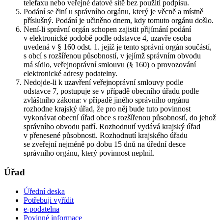
telefaxu nebo veřejné datové sítě bez použití podpisu.
Podání se činí u správního orgánu, který je věcně a místně
příslušný. Podání je učiněno dnem, kdy tomuto orgánu došlo.
Není-li správní orgán schopen zajistit přijímání podání
v elektronické podobě podle odstavce 4, uzavře osoba
uvedená v § 160 odst. 1. jejíž je tento správní orgán součástí,
s obcí s rozšířenou působností, v jejímž správním obvodu
má sídlo, veřejnoprávní smlouvu (§ 160) o provozování
elektronické adresy podatelny.
Nedojde-li k uzavření veřejnoprávní smlouvy podle
odstavce 7, postupuje se v případě obecního úřadu podle
zvláštního zákona: v případě jiného správního orgánu
rozhodne krajský úřad, že pro něj bude tuto povinnost
vykonávat obecní úřad obce s rozšířenou působností, do jehož
správního obvodu patří. Rozhodnutí vydává krajský úřad
v přenesené působnosti. Rozhodnutí krajského úřadu
se zveřejní nejméně po dobu 15 dnů na úřední desce
správního orgánu, který povinnost neplnil.
Úřad
Úřední deska
Potřebuji vyřídit
e-podatelna
Povinné informace