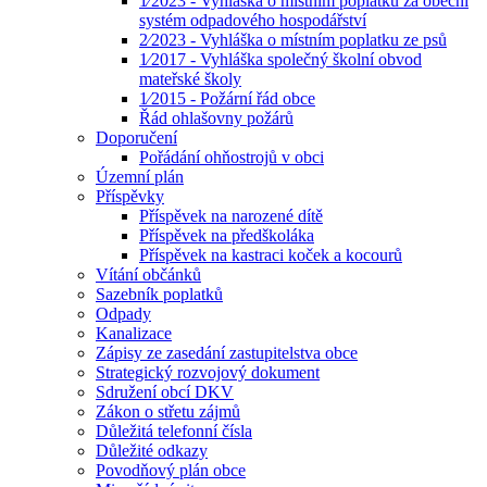
1⁄2023 - Vyhláška o místním poplatku za obecní
systém odpadového hospodářství
2⁄2023 - Vyhláška o místním poplatku ze psů
1⁄2017 - Vyhláška společný školní obvod
mateřské školy
1⁄2015 - Požární řád obce
Řád ohlašovny požárů
Doporučení
Pořádání ohňostrojů v obci
Územní plán
Příspěvky
Příspěvek na narozené dítě
Příspěvek na předškoláka
Příspěvek na kastraci koček a kocourů
Vítání občánků
Sazebník poplatků
Odpady
Kanalizace
Zápisy ze zasedání zastupitelstva obce
Strategický rozvojový dokument
Sdružení obcí DKV
Zákon o střetu zájmů
Důležitá telefonní čísla
Důležité odkazy
Povodňový plán obce