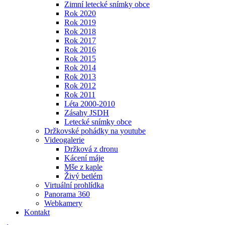
Zimní letecké snímky obce
Rok 2020
Rok 2019
Rok 2018
Rok 2017
Rok 2016
Rok 2015
Rok 2014
Rok 2013
Rok 2012
Rok 2011
Léta 2000-2010
Zásahy JSDH
Letecké snímky obce
Držkovské pohádky na youtube
Videogalerie
Držková z dronu
Kácení máje
Mše z kaple
Živý betlém
Virtuální prohlídka
Panorama 360
Webkamery
Kontakt