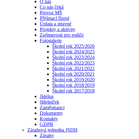
O nás
Co nás čeká
Provoz MŠ
Přijímací řízení
Úplata a stravné
Projekty a aktivity
Zajímavosti pro rodiče
Fotogalerie
Školní rok 2025⁄2026
Školní rok 2024⁄2025
Školní rok 2023⁄2024
Školní rok 2022⁄2023
Školní rok 2021⁄2022
Školní rok 2020⁄2021
Školní rok 2019⁄2020
Školní rok 2018⁄2019
Školní rok 2017⁄2018
Jídelna
Jídelníček
Zaměstnanci
Dokumenty
Kontakty
GDPR
Zásahová jednotka JSDH
Zásahy