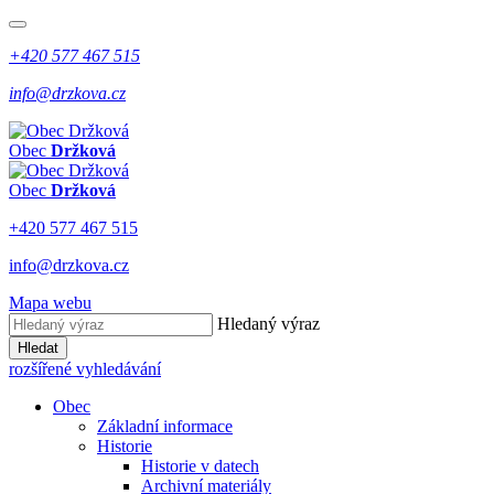
+420 577 467 515
info@drzkova.cz
Obec
Držková
Obec
Držková
+420 577 467 515
info@drzkova.cz
Mapa webu
Hledaný výraz
Hledat
rozšířené vyhledávání
Obec
Základní informace
Historie
Historie v datech
Archivní materiály