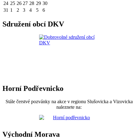
24
25
26
27
28
29
30
31
1
2
3
4
5
6
Sdružení obcí DKV
Horní Podřevnicko
Stále čerstvé pozvánky na akce v regionu Slušovicka a Vizovicka
naleznete na:
Východní Morava