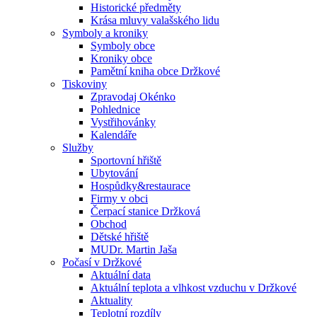
Historické předměty
Krása mluvy valašského lidu
Symboly a kroniky
Symboly obce
Kroniky obce
Pamětní kniha obce Držkové
Tiskoviny
Zpravodaj Okénko
Pohlednice
Vystřihovánky
Kalendáře
Služby
Sportovní hřiště
Ubytování
Hospůdky&restaurace
Firmy v obci
Čerpací stanice Držková
Obchod
Dětské hřiště
MUDr. Martin Jaša
Počasí v Držkové
Aktuální data
Aktuální teplota a vlhkost vzduchu v Držkové
Aktuality
Teplotní rozdíly