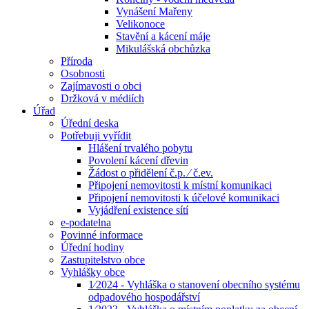
Vynášení Mařeny
Velikonoce
Stavění a kácení máje
Mikulášská obchůzka
Příroda
Osobnosti
Zajímavosti o obci
Držková v médiích
Úřad
Úřední deska
Potřebuji vyřídit
Hlášení trvalého pobytu
Povolení kácení dřevin
Žádost o přidělení č.p. ⁄ č.ev.
Připojení nemovitosti k místní komunikaci
Připojení nemovitosti k účelové komunikaci
Vyjádření existence sítí
e-podatelna
Povinné informace
Úřední hodiny
Zastupitelstvo obce
Vyhlášky obce
1⁄2024 - Vyhláška o stanovení obecního systému
odpadového hospodářství