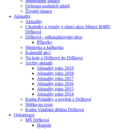
Mimořádné situace
Ochrana osobních údajů
Životní situace
Aktuality
Aktuality
Chodníky a vjezdy v rámci akce Silnice II⁄489:
Držková
Držková - odkanalizování obce
Přípojky
Slintavka a kulhavka
Kalendář akcí
Na kole z Držkové do Držkova
Archiv aktualit
Aktuality roku 2019
Aktuality roku 2018
Aktuality roku 2017
Aktuality roku 2016
Aktuality roku 2015
Aktuality roku 2014
Kniha Pohádky a pověsti z Držkové
Sbírka na zvon
Kniha Valašská dědina Držková
Organizace
MŠ Držková
Historie