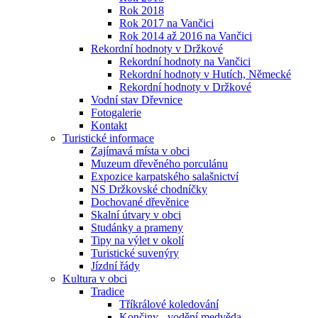
Rok 2018
Rok 2017 na Vančici
Rok 2014 až 2016 na Vančici
Rekordní hodnoty v Držkové
Rekordní hodnoty na Vančici
Rekordní hodnoty v Hutích, Německé
Rekordní hodnoty v Držkové
Vodní stav Dřevnice
Fotogalerie
Kontakt
Turistické informace
Zajímavá místa v obci
Muzeum dřevěného porculánu
Expozice karpatského salašnictví
NS Držkovské chodníčky
Dochované dřevěnice
Skalní útvary v obci
Studánky a prameny
Tipy na výlet v okolí
Turistické suvenýry
Jízdní řády
Kultura v obci
Tradice
Tříkrálové koledování
Končiny - vodění medvěda