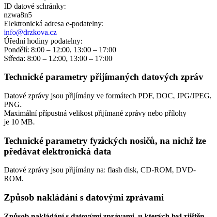
ID datové schránky:
nzwa8n5
Elektronická adresa e‑podatelny:
info@drzkova.cz
Úřední hodiny podatelny:
Pondělí: 8:00 – 12:00, 13:00 – 17:00
Středa: 8:00 – 12:00, 13:00 – 17:00
Technické parametry přijímaných datových zpráv
Datové zprávy jsou přijímány ve formátech
PDF, DOC, JPG/JPEG,
PNG.
Maximální přípustná velikost přijímané zprávy nebo přílohy
je
10 MB
.
Technické parametry fyzických nosičů, na nichž lze
předávat elektronická data
Datové zprávy jsou přijímány na:
flash disk, CD-ROM, DVD-
ROM.
Způsob nakládání s datovými zprávami
Způsob nakládání s datovými zprávami, u kterých byl zjištěn