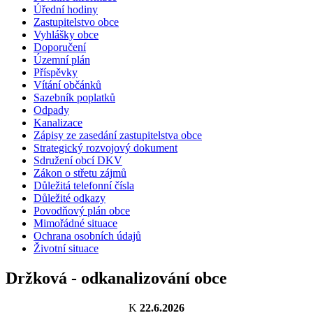
Úřední hodiny
Zastupitelstvo obce
Vyhlášky obce
Doporučení
Územní plán
Příspěvky
Vítání občánků
Sazebník poplatků
Odpady
Kanalizace
Zápisy ze zasedání zastupitelstva obce
Strategický rozvojový dokument
Sdružení obcí DKV
Zákon o střetu zájmů
Důležitá telefonní čísla
Důležité odkazy
Povodňový plán obce
Mimořádné situace
Ochrana osobních údajů
Životní situace
Držková - odkanalizování obce
K
22.6.2026