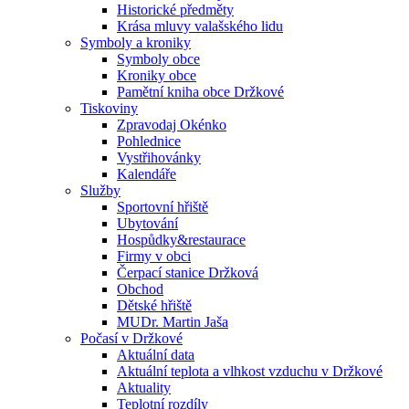
Historické předměty
Krása mluvy valašského lidu
Symboly a kroniky
Symboly obce
Kroniky obce
Pamětní kniha obce Držkové
Tiskoviny
Zpravodaj Okénko
Pohlednice
Vystřihovánky
Kalendáře
Služby
Sportovní hřiště
Ubytování
Hospůdky&restaurace
Firmy v obci
Čerpací stanice Držková
Obchod
Dětské hřiště
MUDr. Martin Jaša
Počasí v Držkové
Aktuální data
Aktuální teplota a vlhkost vzduchu v Držkové
Aktuality
Teplotní rozdíly