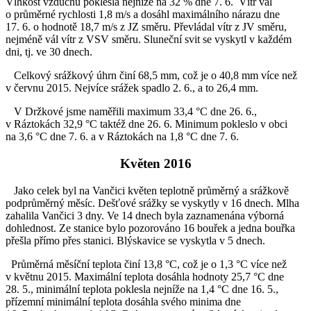
Vlhkost vzduchu poklesla nejníže na 32 % dne 7. 6. Vítr vál
o průměrné rychlosti 1,8 m/s a dosáhl maximálního nárazu dne
17. 6. o hodnotě 18,7 m/s z JZ směru. Převládal vítr z JV směru,
nejméně vál vítr z VSV směru. Sluneční svit se vyskytl v každém
dni, tj. ve 30 dnech.
Celkový srážkový úhrn činí 68,5 mm, což je o 40,8 mm více než
v červnu 2015. Nejvíce srážek spadlo 2. 6., a to 26,4 mm.
V Držkové jsme naměřili maximum 33,4 °C dne 26. 6.,
v Ráztokách 32,9 °C taktéž dne 26. 6. Minimum pokleslo v obci
na 3,6 °C dne 7. 6. a v Ráztokách na 1,8 °C dne 7. 6.
Květen 2016
Jako celek byl na Vančici květen teplotně průměrný a srážkově
podprůměrný měsíc. Dešťové srážky se vyskytly v 16 dnech. Mlha
zahalila Vančici 3 dny. Ve 14 dnech byla zaznamenána výborná
dohlednost. Ze stanice bylo pozorováno 16 bouřek a jedna bouřka
přešla přímo přes stanici. Blýskavice se vyskytla v 5 dnech.
Průměrná měsíční teplota činí 13,8 °C, což je o 1,3 °C více než
v květnu 2015. Maximální teplota dosáhla hodnoty 25,7 °C dne
28. 5., minimální teplota poklesla nejníže na 1,4 °C dne 16. 5.,
přízemní minimální teplota dosáhla svého minima dne