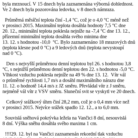
byla mrznoucí. V 15 dnech byla zaznamenána výborná dohlednost.
Ve 2 dnech byla pozorována ledovka, v 8 dnech námraza.
Průměrná měsíční teplota činí -1,4 °C, což je o 4,0 °C méně než
v prosinci 2015. Maximální teplota dosáhla hodnoty 7,5 °C dne
20. 12., minimální teplota poklesla nejníže na -7,4 °C dne 13. 12.,
přízemní minimální teplota dosáhla svého minima dne
13. 12. s hodnotou -10,0 °C. Bylo zaznamenáno 18 mrazových dnů
(teplota klesne pod 0 °C) a 9 ledových dnů (teplota nevystoupí
nad 0 °C).
Den s nejvyšší průměrnou denní teplotou byl 26. s hodnotou 3,8
°C, s nejnižší průměrnou denní teplotou den 22. s hodnotou -5,0 °C.
Vlhkost vzduchu poklesla nejníže na 49 % dne 13. 12. Vítr vál
o průměrné rychlosti 1,7 m/s a dosáhl maximálního nárazu dne
11. 12. o hodnotě 14,4 m/s z JZ směru. Převládal vítr z J směru,
nejméně vál vítr z VSV směru. Sluneční svit se vyskytl ve 20 dnech.
Celkový srážkový úhrn činí 28,2 mm, což je o 0,4 mm více než
v prosinci 2015. Nejvíce srážek spadlo 12. 12., a to 6,0 mm.
Souvislá sněhová pokrývka ležela na Vančici 8 dní, nesouvislá
8 dní. Výška sněhu dosáhla svého maxima 1 cm.
!!!!29. 12. byl na Vančici zaznamenán rekordní tlak vzduchu