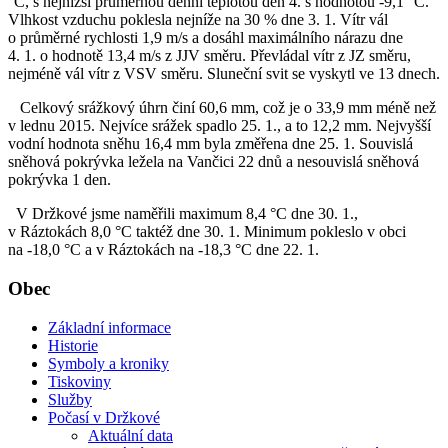
°C, s nejnižší průměrnou denní teplotou den 4. s hodnotou -9,1 °C.
Vlhkost vzduchu poklesla nejníže na 30 % dne 3. 1. Vítr vál
o průměrné rychlosti 1,9 m/s a dosáhl maximálního nárazu dne
4. 1. o hodnotě 13,4 m/s z JJV směru. Převládal vítr z JZ směru,
nejméně vál vítr z VSV směru. Sluneční svit se vyskytl ve 13 dnech.
Celkový srážkový úhrn činí 60,6 mm, což je o 33,9 mm méně než
v lednu 2015. Nejvíce srážek spadlo 25. 1., a to 12,2 mm. Nejvyšší
vodní hodnota sněhu 16,4 mm byla změřena dne 25. 1. Souvislá
sněhová pokrývka ležela na Vančici 22 dnů a nesouvislá sněhová
pokrývka 1 den.
V Držkové jsme naměřili maximum 8,4 °C dne 30. 1.,
v Ráztokách 8,0 °C taktéž dne 30. 1. Minimum pokleslo v obci
na -18,0 °C a v Ráztokách na -18,3 °C dne 22. 1.
Obec
Základní informace
Historie
Symboly a kroniky
Tiskoviny
Služby
Počasí v Držkové
Aktuální data