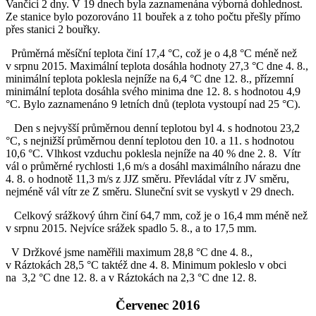
Vančici 2 dny. V 19 dnech byla zaznamenána výborná dohlednost.
Ze stanice bylo pozorováno 11 bouřek a z toho počtu přešly přímo
přes stanici 2 bouřky.
Průměrná měsíční teplota činí 17,4 °C, což je o 4,8 °C méně než
v srpnu 2015. Maximální teplota dosáhla hodnoty 27,3 °C dne 4. 8.,
minimální teplota poklesla nejníže na 6,4 °C dne 12. 8., přízemní
minimální teplota dosáhla svého minima dne 12. 8. s hodnotou 4,9
°C. Bylo zaznamenáno 9 letních dnů (teplota vystoupí nad 25 °C).
Den s nejvyšší průměrnou denní teplotou byl 4. s hodnotou 23,2
°C, s nejnižší průměrnou denní teplotou den 10. a 11. s hodnotou
10,6 °C. Vlhkost vzduchu poklesla nejníže na 40 % dne 2. 8. Vítr
vál o průměrné rychlosti 1,6 m/s a dosáhl maximálního nárazu dne
4. 8. o hodnotě 11,3 m/s z JJZ směru. Převládal vítr z JV směru,
nejméně vál vítr ze Z směru. Sluneční svit se vyskytl v 29 dnech.
Celkový srážkový úhrn činí 64,7 mm, což je o 16,4 mm méně než
v srpnu 2015. Nejvíce srážek spadlo 5. 8., a to 17,5 mm.
V Držkové jsme naměřili maximum 28,8 °C dne 4. 8.,
v Ráztokách 28,5 °C taktéž dne 4. 8. Minimum pokleslo v obci
na 3,2 °C dne 12. 8. a v Ráztokách na 2,3 °C dne 12. 8.
Červenec 2016