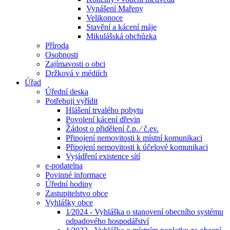
Vynášení Mařeny
Velikonoce
Stavění a kácení máje
Mikulášská obchůzka
Příroda
Osobnosti
Zajímavosti o obci
Držková v médiích
Úřad
Úřední deska
Potřebuji vyřídit
Hlášení trvalého pobytu
Povolení kácení dřevin
Žádost o přidělení č.p. ⁄ č.ev.
Připojení nemovitosti k místní komunikaci
Připojení nemovitosti k účelové komunikaci
Vyjádření existence sítí
e-podatelna
Povinné informace
Úřední hodiny
Zastupitelstvo obce
Vyhlášky obce
1⁄2024 - Vyhláška o stanovení obecního systému
odpadového hospodářství