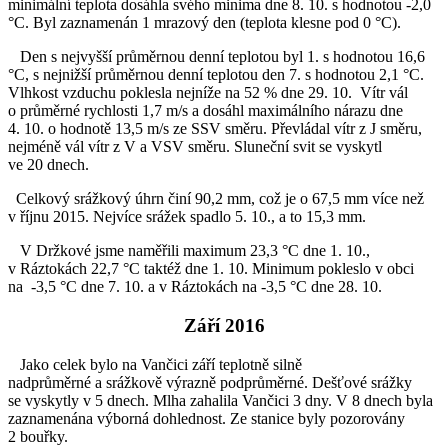
minimální teplota dosáhla svého minima dne 8. 10. s hodnotou -2,0
°C. Byl zaznamenán 1 mrazový den (teplota klesne pod 0 °C).
Den s nejvyšší průměrnou denní teplotou byl 1. s hodnotou 16,6
°C, s nejnižší průměrnou denní teplotou den 7. s hodnotou 2,1 °C.
Vlhkost vzduchu poklesla nejníže na 52 % dne 29. 10. Vítr vál
o průměrné rychlosti 1,7 m/s a dosáhl maximálního nárazu dne
4. 10. o hodnotě 13,5 m/s ze SSV směru. Převládal vítr z J směru,
nejméně vál vítr z V a VSV směru. Sluneční svit se vyskytl
ve 20 dnech.
Celkový srážkový úhrn činí 90,2 mm, což je o 67,5 mm více než
v říjnu 2015. Nejvíce srážek spadlo 5. 10., a to 15,3 mm.
V Držkové jsme naměřili maximum 23,3 °C dne 1. 10.,
v Ráztokách 22,7 °C taktéž dne 1. 10. Minimum pokleslo v obci
na -3,5 °C dne 7. 10. a v Ráztokách na -3,5 °C dne 28. 10.
Září 2016
Jako celek bylo na Vančici září teplotně silně
nadprůměrné a srážkově výrazně podprůměrné. Dešťové srážky
se vyskytly v 5 dnech. Mlha zahalila Vančici 3 dny. V 8 dnech byla
zaznamenána výborná dohlednost. Ze stanice byly pozorovány
2 bouřky.