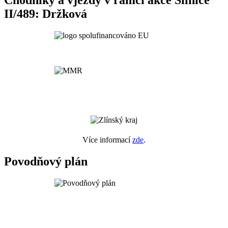
Chodníky a vjezdy v rámci akce Silnice
II/489: Držková
Více informací
zde
.
Povodňový plán