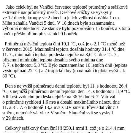
Jako celek byl na Vančici červenec teplotně průměrný a srážkově
extrémně nadprůměrný měsíc. Dešťové srážky se vyskytly
ve 12 dnech, kroupy ve 2 dnech a jejich velikost dosáhla 1 cm.
Mlha zahalila Vančici 5 dnů. V 18 dnech byla zaznamenána
výborná dohlednost. Ze stanice bylo pozorováno 15 bouřek a z toho
počtu přešlo přímo přes stanici 9 bouřek.
Průměrná měsíční teplota činí 19,1 °C, což je o 2,1 °C méně než
v červenci 2015. Maximální teplota dosáhla hodnoty 31,4 °C dne
11. 7., minimální teplota poklesla nejníže na 8,6 °C dne 15. 7.,
přízemní minimální teplota dosáhla svého minima dne
7. 7. s hodnotou 5,8 °C. Bylo zaznamenáno 16 letních dnů (teplota
vystoupí nad 25 °C) a 2 tropické dny (maximální teplota vyšší jak
30 °C).
Den s nejvyšší průměrnou denní teplotou byl 11. s hodnotou 26,4
°C, s nejnižší průměrnou denní teplotou den 14. s hodnotou 11,9 °C.
Vlhkost vzduchu poklesla nejníže na 36 % dne 6. 7. Vítr vál
o průměrné rychlosti 1,6 m/s a dosáhl maximálního nárazu dne
11. a 31. 7. o hodnotě 13,2 m/s z JJV směru. Převládal vítr z J
směru, nejméně vál vítr z V směru. Sluneční svit se vyskytl
v 29 dnech.
Celkový srážkový úhrn činí !!!!250,1 mm!!!, což je o 214,4 mm