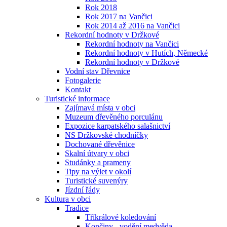
Rok 2018
Rok 2017 na Vančici
Rok 2014 až 2016 na Vančici
Rekordní hodnoty v Držkové
Rekordní hodnoty na Vančici
Rekordní hodnoty v Hutích, Německé
Rekordní hodnoty v Držkové
Vodní stav Dřevnice
Fotogalerie
Kontakt
Turistické informace
Zajímavá místa v obci
Muzeum dřevěného porculánu
Expozice karpatského salašnictví
NS Držkovské chodníčky
Dochované dřevěnice
Skalní útvary v obci
Studánky a prameny
Tipy na výlet v okolí
Turistické suvenýry
Jízdní řády
Kultura v obci
Tradice
Tříkrálové koledování
Končiny - vodění medvěda