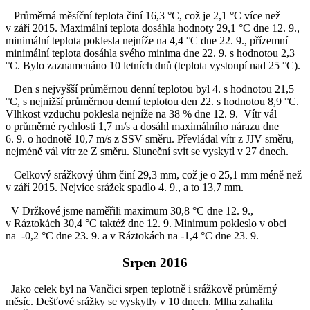
Průměrná měsíční teplota činí 16,3 °C, což je 2,1 °C více než
v září 2015. Maximální teplota dosáhla hodnoty 29,1 °C dne 12. 9.,
minimální teplota poklesla nejníže na 4,4 °C dne 22. 9., přízemní
minimální teplota dosáhla svého minima dne 22. 9. s hodnotou 2,3
°C. Bylo zaznamenáno 10 letních dnů (teplota vystoupí nad 25 °C).
Den s nejvyšší průměrnou denní teplotou byl 4. s hodnotou 21,5
°C, s nejnižší průměrnou denní teplotou den 22. s hodnotou 8,9 °C.
Vlhkost vzduchu poklesla nejníže na 38 % dne 12. 9. Vítr vál
o průměrné rychlosti 1,7 m/s a dosáhl maximálního nárazu dne
6. 9. o hodnotě 10,7 m/s z SSV směru. Převládal vítr z JJV směru,
nejméně vál vítr ze Z směru. Sluneční svit se vyskytl v 27 dnech.
Celkový srážkový úhrn činí 29,3 mm, což je o 25,1 mm méně než
v září 2015. Nejvíce srážek spadlo 4. 9., a to 13,7 mm.
V Držkové jsme naměřili maximum 30,8 °C dne 12. 9.,
v Ráztokách 30,4 °C taktéž dne 12. 9. Minimum pokleslo v obci
na -0,2 °C dne 23. 9. a v Ráztokách na -1,4 °C dne 23. 9.
Srpen 2016
Jako celek byl na Vančici srpen teplotně i srážkově průměrný
měsíc. Dešťové srážky se vyskytly v 10 dnech. Mlha zahalila