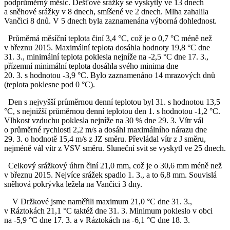
podprůměrný měsíc. Dešťové srážky se vyskytly ve 13 dnech
a sněhové srážky v 8 dnech, smíšené ve 2 dnech. Mlha zahalila
Vančici 8 dnů. V 5 dnech byla zaznamenána výborná dohlednost.
Průměrná měsíční teplota činí 3,4 °C, což je o 0,7 °C méně než
v březnu 2015. Maximální teplota dosáhla hodnoty 19,8 °C dne
31. 3., minimální teplota poklesla nejníže na -2,5 °C dne 17. 3.,
přízemní minimální teplota dosáhla svého minima dne
20. 3. s hodnotou -3,9 °C. Bylo zaznamenáno 14 mrazových dnů
(teplota poklesne pod 0 °C).
Den s nejvyšší průměrnou denní teplotou byl 31. s hodnotou 13,5
°C, s nejnižší průměrnou denní teplotou den 1. s hodnotou -1,2 °C.
Vlhkost vzduchu poklesla nejníže na 30 % dne 29. 3. Vítr vál
o průměrné rychlosti 2,2 m/s a dosáhl maximálního nárazu dne
29. 3. o hodnotě 15,4 m/s z JZ směru. Převládal vítr z J směru,
nejméně vál vítr z VSV směru. Sluneční svit se vyskytl ve 25 dnech.
Celkový srážkový úhrn činí 21,0 mm, což je o 30,6 mm méně než
v březnu 2015. Nejvíce srážek spadlo 1. 3., a to 6,8 mm. Souvislá
sněhová pokrývka ležela na Vančici 3 dny.
V Držkové jsme naměřili maximum 21,0 °C dne 31. 3.,
v Ráztokách 21,1 °C taktéž dne 31. 3. Minimum pokleslo v obci
na -5,9 °C dne 17. 3. a v Ráztokách na -6,1 °C dne 18. 3.