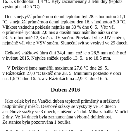
16. 5. s hodnotou -1,4 °C. Byly zaznamenány 3 letní dny (teplota
vystoupí nad 25 °C).
Den s nejvyšší průměrnou denní teplotou byl 28. s hodnotou 21,1
°C, s nejnižší průměrnou denní teplotou den 16. s hodnotou 5,0 °C.
Vlhkost vzduchu poklesla nejníže na 33 % dne 6. 5. Vítr vál
o průměrné rychlosti 2,0 m/s a dosáhl maximálního nárazu dne
23. 5. o hodnotě 12,3 m/s z JJV směru. Převládal vítr z JJV směru,
nejméně vál vítr z VSV směru. Sluneční svit se vyskytl ve 29 dnech.
Celkový srážkový úhrn činí 34,4 mm, což je o 26,5 mm méně než
v květnu 2015. Nejvíce srážek spadlo 13. 5., a to 18,5 mm.
V Držkové jsme naměřili maximum 27,8 °C dne 29. 5.,
v Ráztokách 27,0 °C taktéž dne 28. 5. Minimum pokleslo v obci
na -1,6 °C dne 16. 5. a v Ráztokách na -2,9 °C dne 16. 5.
Duben 2016
Jako celek byl na Vančici duben teplotně průměrný a srážkově
nadprůměrný měsíc. Dešťové srážky se vyskytly ve 14 dnech
a sněhové srážky ve 3 dnech, smíšené v 1 dni. Mlha zahalila Vančici
2 dny. Ve 14 dnech byla zaznamenána výborná dohlednost.
Ze stanice byla pozorována 1 bouřka.