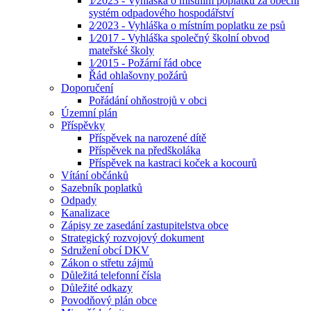
1⁄2023 - Vyhláška o místním poplatku za obecní
systém odpadového hospodářství
2⁄2023 - Vyhláška o místním poplatku ze psů
1⁄2017 - Vyhláška společný školní obvod
mateřské školy
1⁄2015 - Požární řád obce
Řád ohlašovny požárů
Doporučení
Pořádání ohňostrojů v obci
Územní plán
Příspěvky
Příspěvek na narozené dítě
Příspěvek na předškoláka
Příspěvek na kastraci koček a kocourů
Vítání občánků
Sazebník poplatků
Odpady
Kanalizace
Zápisy ze zasedání zastupitelstva obce
Strategický rozvojový dokument
Sdružení obcí DKV
Zákon o střetu zájmů
Důležitá telefonní čísla
Důležité odkazy
Povodňový plán obce