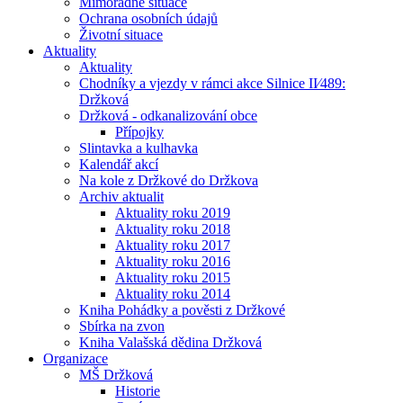
Mimořádné situace
Ochrana osobních údajů
Životní situace
Aktuality
Aktuality
Chodníky a vjezdy v rámci akce Silnice II⁄489:
Držková
Držková - odkanalizování obce
Přípojky
Slintavka a kulhavka
Kalendář akcí
Na kole z Držkové do Držkova
Archiv aktualit
Aktuality roku 2019
Aktuality roku 2018
Aktuality roku 2017
Aktuality roku 2016
Aktuality roku 2015
Aktuality roku 2014
Kniha Pohádky a pověsti z Držkové
Sbírka na zvon
Kniha Valašská dědina Držková
Organizace
MŠ Držková
Historie