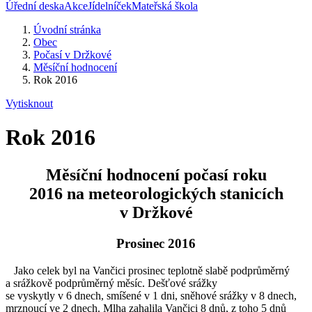
Úřední deska
Akce
Jídelníček
Mateřská škola
Úvodní stránka
Obec
Počasí v Držkové
Měsíční hodnocení
Rok 2016
Vytisknout
Rok 2016
Měsíční hodnocení počasí roku
2016 na meteorologických stanicích
v Držkové
Prosinec 2016
Jako celek byl na Vančici prosinec teplotně slabě podprůměrný
a srážkově podprůměrný měsíc. Dešťové srážky
se vyskytly v 6 dnech, smíšené v 1 dni, sněhové srážky v 8 dnech,
mrznoucí ve 2 dnech. Mlha zahalila Vančici 8 dnů, z toho 5 dnů