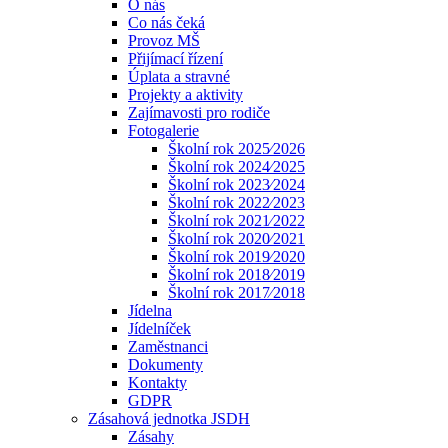
O nás
Co nás čeká
Provoz MŠ
Přijímací řízení
Úplata a stravné
Projekty a aktivity
Zajímavosti pro rodiče
Fotogalerie
Školní rok 2025⁄2026
Školní rok 2024⁄2025
Školní rok 2023⁄2024
Školní rok 2022⁄2023
Školní rok 2021⁄2022
Školní rok 2020⁄2021
Školní rok 2019⁄2020
Školní rok 2018⁄2019
Školní rok 2017⁄2018
Jídelna
Jídelníček
Zaměstnanci
Dokumenty
Kontakty
GDPR
Zásahová jednotka JSDH
Zásahy