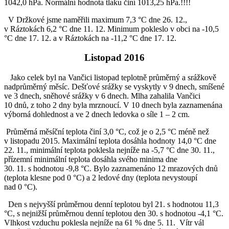
1042,0 hPa. Normální hodnota tlaku činí 1013,25 hPa.!!!!
V Držkové jsme naměřili maximum 7,3 °C dne 26. 12.,
v Ráztokách 6,2 °C dne 11. 12. Minimum pokleslo v obci na -10,5
°C dne 17. 12. a v Ráztokách na -11,2 °C dne 17. 12.
Listopad 2016
Jako celek byl na Vančici listopad teplotně průměrný a srážkově
nadprůměrný měsíc. Dešťové srážky se vyskytly v 9 dnech, smíšené
ve 3 dnech, sněhové srážky v 6 dnech. Mlha zahalila Vančici
10 dnů, z toho 2 dny byla mrznoucí. V 10 dnech byla zaznamenána
výborná dohlednost a ve 2 dnech ledovka o síle 1 – 2 cm.
Průměrná měsíční teplota činí 3,0 °C, což je o 2,5 °C méně než
v listopadu 2015. Maximální teplota dosáhla hodnoty 14,0 °C dne
22. 11., minimální teplota poklesla nejníže na -5,7 °C dne 30. 11.,
přízemní minimální teplota dosáhla svého minima dne
30. 11. s hodnotou -9,8 °C. Bylo zaznamenáno 12 mrazových dnů
(teplota klesne pod 0 °C) a 2 ledové dny (teplota nevystoupí
nad 0 °C).
Den s nejvyšší průměrnou denní teplotou byl 21. s hodnotou 11,3
°C, s nejnižší průměrnou denní teplotou den 30. s hodnotou -4,1 °C.
Vlhkost vzduchu poklesla nejníže na 61 % dne 5. 11. Vítr vál