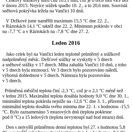
Celkový srážkový úhrn činí 105,1 mm, což je o 69,8 mm více než
v únoru 2015. Nejvíce srážek spadlo 10. 2., a to 20,6 mm. Souvislá
sněhová pokrývka ležela na Vančici 10 dnů.
V Držkové jsme naměřili maximum 15,5 °C dne 22. 2.,
v Ráztokách 14,1 °C taktéž dne 22. 2. Minimum pokleslo v obci
na -7,7 °C a v Ráztokách na -7,8 °C dne 27. 2.
Leden 2016
Jako celek byl na Vančici leden teplotně průměrný a srážkově
nadprůměrný měsíc. Dešťové srážky se vyskytly v 5 dnech
a sněhové srážky v 17 dnech. Mlha zahalila Vančici 10 dnů, z toho
v 5 dnech byla mrznoucí. Ve 3 dnech bylo pozorováno náledí,
výborná dohlednost v 5 dnech. Námraza byla pozorována
v 5 dnech.
Průměrná měsíční teplota činí -2,3 °C, což je o 2,1 °C méně než
v lednu 2015. Maximální teplota dosáhla hodnoty 9,0 °C dne 30. 1.,
minimální teplota poklesla nejníže na -12,6 °C dne 3. 1., přízemní
minimální teplota dosáhla svého minima dne 22. 1. s hodnotou -15,5
°C. Bylo zaznamenáno 5 mrazových dnů (teplota poklesne
pod 0 °C) a 15 ledových (teplota nevystoupí nad bod mrazu) dnů.
Den s nejvyšší průměrnou denní teplotou byl 27. s hodnotou 5,8