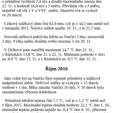
o průměrné rychlosti 2,4 m/s a dosáhl maximálního nárazu dne
21. 11. o hodnotě 16,0 m/s z J směru. Převládal vítr z J směru,
nejméně vál vítr z V a VSV směru. Sluneční svit se vyskytl
ve 20 dnech.
Celkový srážkový úhrn činí 62,9 mm, což je o 34,5 mm méně než
v listopadu 2015. Nejvíce srážek spadlo 19. 11., a to 21,7 mm.
Souvislá sněhová pokrývka ležela na Vančici 3 dny, nesouvislá
2 dny. Výška sněhu dosáhla svého maxima 3 cm 29. 11.
V Držkové jsme naměřili maximum 14,7 °C dne 22. 11.,
v Ráztokách 13,8 °C dne 21. a 22. 11. Minimum pokleslo v obci
na -8,9 °C dne 15. 11. a v Ráztokách na -9,5 °C dne 15. 11.
Říjen 2016
Jako celek byl na Vančici říjen teplotně průměrný a srážkově
nadprůměrný měsíc. Dešťové srážky se vyskytly v 15 dnech,
smíšené v 1 dni. Mlha zahalila Vančici 10 dnů. V 10 dnech byla
zaznamenána výborná dohlednost.
Průměrná měsíční teplota činí 7,1 °C, což je o 1,2 °C méně než
v říjnu 2015. Maximální teplota dosáhla hodnoty 22,1 °C dne 1. 10.,
minimální teplota poklesla nejníže na -0,4 °C dne 8. 10., přízemní