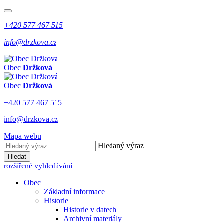
+420 577 467 515
info@drzkova.cz
Obec
Držková
Obec
Držková
+420 577 467 515
info@drzkova.cz
Mapa webu
Hledaný výraz
Hledat
rozšířené vyhledávání
Obec
Základní informace
Historie
Historie v datech
Archivní materiály