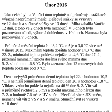
Únor 2016
Jako celek byl na Vančici únor teplotně nadprůměrný a srážkově
výrazně nadprůměrný měsíc. Dešťové srážky se vyskytly
ve 12 dnech a sněhové srážky ve 13 dnech. Mlha zahalila Vančici
12 dnů, z toho ve 2 dnech byla mrznoucí. V 5 dnech bylo
pozorováno náledí, výborná dohlednost v 10 dnech. Námraza byla
pozorována v 5 dnech.
Průměrná měsíční teplota činí 3,2 °C, což je o 3,0 °C více než
v únoru 2015. Maximální teplota dosáhla hodnoty 14,3 °C dne
22. 2., minimální teplota poklesla nejníže na -4,6 °C dne 27. 2.,
přízemní minimální teplota dosáhla svého minima dne
5. 2. s hodnotou -6,8 °C. Bylo zaznamenáno 12 mrazových dnů
(teplota poklesne pod 0 °C).
Den s nejvyšší průměrnou denní teplotou byl 22. s hodnotou 10,5
°C, s nejnižší průměrnou denní teplotou den 26. s hodnotou -1,8 °C.
Vlhkost vzduchu poklesla nejníže na 46 % dne 9. 2. Vítr vál
o průměrné rychlosti 2,5 m/s a dosáhl maximálního nárazu dne
7. 2. o hodnotě 7,6 m/s z JJV směru. Převládal vítr z JJZ směru,
nejméně vál vítr z VSV a SV směru. Sluneční svit se vyskytl
v 18 dnech.