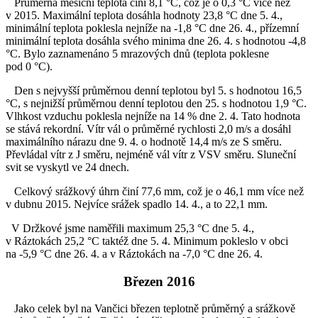
Průměrná měsíční teplota činí 8,1 °C, což je o 0,3 °C více než
v 2015. Maximální teplota dosáhla hodnoty 23,8 °C dne 5. 4.,
minimální teplota poklesla nejníže na -1,8 °C dne 26. 4., přízemní
minimální teplota dosáhla svého minima dne 26. 4. s hodnotou -4,8
°C. Bylo zaznamenáno 5 mrazových dnů (teplota poklesne
pod 0 °C).
Den s nejvyšší průměrnou denní teplotou byl 5. s hodnotou 16,5
°C, s nejnižší průměrnou denní teplotou den 25. s hodnotou 1,9 °C.
Vlhkost vzduchu poklesla nejníže na 14 % dne 2. 4. Tato hodnota
se stává rekordní. Vítr vál o průměrné rychlosti 2,0 m/s a dosáhl
maximálního nárazu dne 9. 4. o hodnotě 14,4 m/s ze S směru.
Převládal vítr z J směru, nejméně vál vítr z VSV směru. Sluneční
svit se vyskytl ve 24 dnech.
Celkový srážkový úhrn činí 77,6 mm, což je o 46,1 mm více než
v dubnu 2015. Nejvíce srážek spadlo 14. 4., a to 22,1 mm.
V Držkové jsme naměřili maximum 25,3 °C dne 5. 4.,
v Ráztokách 25,2 °C taktéž dne 5. 4. Minimum pokleslo v obci
na -5,9 °C dne 26. 4. a v Ráztokách na -7,0 °C dne 26. 4.
Březen 2016
Jako celek byl na Vančici březen teplotně průměrný a srážkově