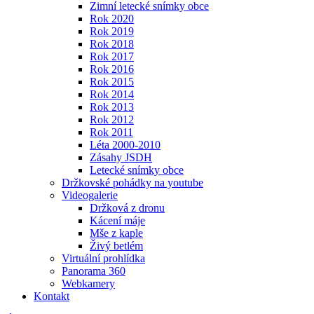
Zimní letecké snímky obce
Rok 2020
Rok 2019
Rok 2018
Rok 2017
Rok 2016
Rok 2015
Rok 2014
Rok 2013
Rok 2012
Rok 2011
Léta 2000-2010
Zásahy JSDH
Letecké snímky obce
Držkovské pohádky na youtube
Videogalerie
Držková z dronu
Kácení máje
Mše z kaple
Živý betlém
Virtuální prohlídka
Panorama 360
Webkamery
Kontakt