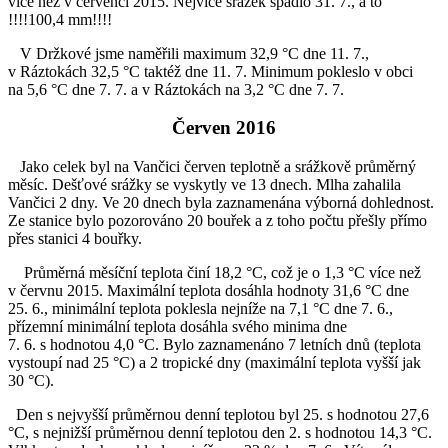
více než v červenci 2015. Nejvíce srážek spadlo 31. 7., a to
!!!!100,4 mm!!!!
V Držkové jsme naměřili maximum 32,9 °C dne 11. 7.,
v Ráztokách 32,5 °C taktéž dne 11. 7. Minimum pokleslo v obci
na 5,6 °C dne 7. 7. a v Ráztokách na 3,2 °C dne 7. 7.
Červen 2016
Jako celek byl na Vančici červen teplotně a srážkově průměrný
měsíc. Dešťové srážky se vyskytly ve 13 dnech. Mlha zahalila
Vančici 2 dny. Ve 20 dnech byla zaznamenána výborná dohlednost.
Ze stanice bylo pozorováno 20 bouřek a z toho počtu přešly přímo
přes stanici 4 bouřky.
Průměrná měsíční teplota činí 18,2 °C, což je o 1,3 °C více než
v červnu 2015. Maximální teplota dosáhla hodnoty 31,6 °C dne
25. 6., minimální teplota poklesla nejníže na 7,1 °C dne 7. 6.,
přízemní minimální teplota dosáhla svého minima dne
7. 6. s hodnotou 4,0 °C. Bylo zaznamenáno 7 letních dnů (teplota
vystoupí nad 25 °C) a 2 tropické dny (maximální teplota vyšší jak
30 °C).
Den s nejvyšší průměrnou denní teplotou byl 25. s hodnotou 27,6
°C, s nejnižší průměrnou denní teplotou den 2. s hodnotou 14,3 °C.