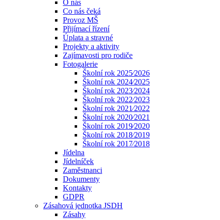
O nás
Co nás čeká
Provoz MŠ
Přijímací řízení
Úplata a stravné
Projekty a aktivity
Zajímavosti pro rodiče
Fotogalerie
Školní rok 2025⁄2026
Školní rok 2024⁄2025
Školní rok 2023⁄2024
Školní rok 2022⁄2023
Školní rok 2021⁄2022
Školní rok 2020⁄2021
Školní rok 2019⁄2020
Školní rok 2018⁄2019
Školní rok 2017⁄2018
Jídelna
Jídelníček
Zaměstnanci
Dokumenty
Kontakty
GDPR
Zásahová jednotka JSDH
Zásahy