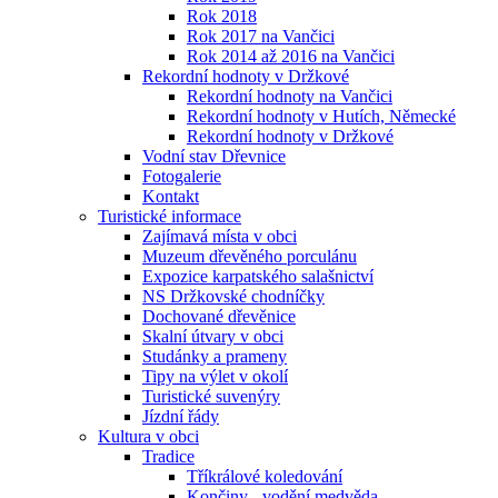
Rok 2018
Rok 2017 na Vančici
Rok 2014 až 2016 na Vančici
Rekordní hodnoty v Držkové
Rekordní hodnoty na Vančici
Rekordní hodnoty v Hutích, Německé
Rekordní hodnoty v Držkové
Vodní stav Dřevnice
Fotogalerie
Kontakt
Turistické informace
Zajímavá místa v obci
Muzeum dřevěného porculánu
Expozice karpatského salašnictví
NS Držkovské chodníčky
Dochované dřevěnice
Skalní útvary v obci
Studánky a prameny
Tipy na výlet v okolí
Turistické suvenýry
Jízdní řády
Kultura v obci
Tradice
Tříkrálové koledování
Končiny - vodění medvěda