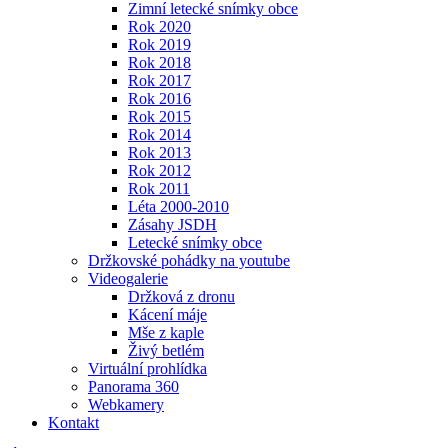
Zimní letecké snímky obce
Rok 2020
Rok 2019
Rok 2018
Rok 2017
Rok 2016
Rok 2015
Rok 2014
Rok 2013
Rok 2012
Rok 2011
Léta 2000-2010
Zásahy JSDH
Letecké snímky obce
Držkovské pohádky na youtube
Videogalerie
Držková z dronu
Kácení máje
Mše z kaple
Živý betlém
Virtuální prohlídka
Panorama 360
Webkamery
Kontakt