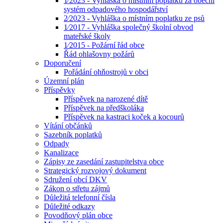
1⁄2023 - Vyhláška o místním poplatku za obecní
systém odpadového hospodářství
2⁄2023 - Vyhláška o místním poplatku ze psů
1⁄2017 - Vyhláška společný školní obvod
mateřské školy
1⁄2015 - Požární řád obce
Řád ohlašovny požárů
Doporučení
Pořádání ohňostrojů v obci
Územní plán
Příspěvky
Příspěvek na narozené dítě
Příspěvek na předškoláka
Příspěvek na kastraci koček a kocourů
Vítání občánků
Sazebník poplatků
Odpady
Kanalizace
Zápisy ze zasedání zastupitelstva obce
Strategický rozvojový dokument
Sdružení obcí DKV
Zákon o střetu zájmů
Důležitá telefonní čísla
Důležité odkazy
Povodňový plán obce