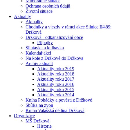
Mimořádné situace
Ochrana osobních údajů
Životní situace
Aktuality
Aktuality
Chodníky a vjezdy v rámci akce Silnice II⁄489:
Držková
Držková - odkanalizování obce
Přípojky
Slintavka a kulhavka
Kalendář akcí
Na kole z Držkové do Držkova
Archiv aktualit
Aktuality roku 2019
Aktuality roku 2018
Aktuality roku 2017
Aktuality roku 2016
Aktuality roku 2015
Aktuality roku 2014
Kniha Pohádky a pověsti z Držkové
Sbírka na zvon
Kniha Valašská dědina Držková
Organizace
MŠ Držková
Historie