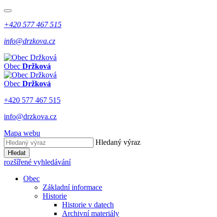
+420 577 467 515
info@drzkova.cz
Obec
Držková
Obec
Držková
+420 577 467 515
info@drzkova.cz
Mapa webu
Hledaný výraz
Hledat
rozšířené vyhledávání
Obec
Základní informace
Historie
Historie v datech
Archivní materiály