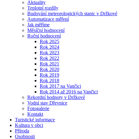
Aktuality
Teplotní rozdíly
Budování meteorologických stanic v Držkové
Automatizace měření
Jak měříme
Měsíční hodnocení
Roční hodnocení
Rok 2025
Rok 2024
Rok 2023
Rok 2022
Rok 2021
Rok 2020
Rok 2019
Rok 2018
Rok 2017 na Vančici
Rok 2014 až 2016 na Vančici
Rekordní hodnoty v Držkové
Vodní stav Dřevnice
Fotogalerie
Kontakt
Turistické informace
Kultura v obci
Příroda
Osobnosti