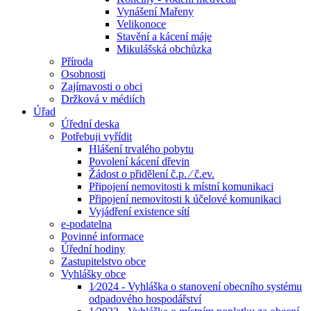
Vynášení Mařeny
Velikonoce
Stavění a kácení máje
Mikulášská obchůzka
Příroda
Osobnosti
Zajímavosti o obci
Držková v médiích
Úřad
Úřední deska
Potřebuji vyřídit
Hlášení trvalého pobytu
Povolení kácení dřevin
Žádost o přidělení č.p. ⁄ č.ev.
Připojení nemovitosti k místní komunikaci
Připojení nemovitosti k účelové komunikaci
Vyjádření existence sítí
e-podatelna
Povinné informace
Úřední hodiny
Zastupitelstvo obce
Vyhlášky obce
1⁄2024 - Vyhláška o stanovení obecního systému
odpadového hospodářství