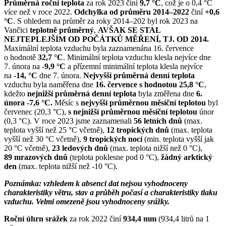
Průměrná roční teplota
za rok 2023 činí
9,7 °C
, což je o 0,4 °C
více než v roce 2022.
Odchylka od průměru 2014–2022
činí
+0,6
°C
. S ohledem na průměr za roky 2014–202 byl rok 2023 na
Vančici
teplotně průměrný
,
AVŠAK SE STAL
NEJTEPLEJŠÍM OD POČÁTKŮ MĚŘENÍ, TJ. OD 2014.
Maximální teplota vzduchu byla zaznamenána 16. července
o hodnotě
32,7 °C
. Minimální teplota vzduchu klesla nejvíce dne
7. února na
-9,9 °C
a přízemní minimální teplota klesla nejvíce
na
-14, °C
dne 7. února.
Nejvyšší průměrná denní teplota
vzduchu byla naměřena dne
16. července s hodnotou 25,8 °C
,
kdežto
nejnižší průměrná denní teplota
byla změřena dne
6.
února -7,6 °C.
Měsíc s
nejvyšší průměrnou měsíční teplotou
byl
červenec (20,3 °C),
s nejnižší průměrnou měsíční teplotou
únor
(0,3 °C). V roce 2023 jsme zaznamenali
56 letních dnů
(max.
teplota vyšší než
25 °C včetně),
12 tropických dnů
(max. teplota
vyšší než 30 °C včetně),
9 tropických nocí
(min. teplota vyšší jak
20 °C včetně),
23 ledových dnů
(max. teplota nižší než 0 °C),
89 mrazových dnů
(teplota poklesne pod 0 °C),
žádný arktický
den
(max. teplota nižší než -10 °C).
Poznámka: vzhledem k absenci dat nejsou vyhodnoceny
charakteristiky větru, stav a průběh počasí a charakteristiky tlaku
vzduchu. Velmi omezeně jsou vyhodnoceny srážky.
Roční úhrn srážek
za rok 2022 činí
934,4 mm
(934,4 litrů na 1