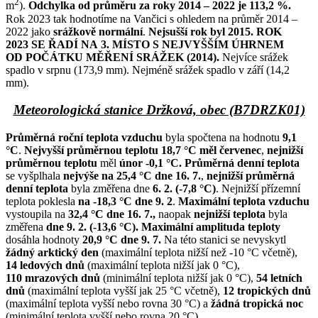
2
m
).
Odchylka od průměru za roky 2014 – 2022 je 113,2 %.
Rok 2023 tak hodnotíme na Vančici s ohledem na průměr 2014 –
2022 jako
srážkově normální
.
Nejsušší rok byl 2015.
ROK
2023 SE ŘADÍ NA 3. MÍSTO S NEJVYŠŠÍM ÚHRNEM
OD POČÁTKU MĚŘENÍ SRÁŽEK (2014).
Nejvíce srážek
spadlo v srpnu (173,9 mm). Nejméně srážek spadlo v září (14,2
mm).
Meteorologická stanice Držková, obec (B7DRZK01)
Průměrná roční teplota vzduchu
byla spočtena na hodnotu
9,1
°C
.
Nejvyšší průměrnou teplotu 18,7 °C měl červenec
,
nejnižší
průměrnou teplotu
měl
únor -0,1 °C.
Průměrná denní teplota
se vyšplhala
nejvýše na 25,4 °C dne 16. 7.
,
nejnižší průměrná
denní teplota
byla změřena dne
6. 2. (-7,8 °C)
. Nejnižší přízemní
teplota poklesla
na -18,3 °C dne 9. 2
.
Maximální teplota vzduchu
vystoupila na
32,4 °C dne 16. 7.,
naopak
nejnižší teplota
byla
změřena
dne 9. 2. (-13,6 °C).
Maximální amplituda teploty
dosáhla hodnoty
20,9 °C dne 9. 7.
Na této stanici se nevyskytl
žádný arktický den
(maximální teplota nižší než -10 °C včetně),
14 ledových dnů
(maximální teplota nižší jak 0 °C),
110 mrazových dnů
(minimální teplota nižší jak 0 °C),
54 letních
dnů
(maximální teplota vyšší jak 25 °C včetně),
1
2 tropických dnů
(maximální teplota vyšší nebo rovna 30 °C) a
žádná tropická noc
(minimální teplota vyšší nebo rovna 20 °C).