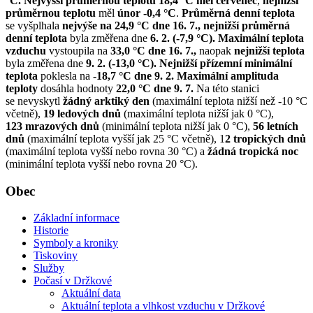
°C.
Nejvyšší průměrnou teplotu 18,4 °C měl červenec
,
nejnižší
průměrnou teplotu
měl
únor -0,4 °C
.
Průměrná denní teplota
se vyšplhala
nejvýše na 24,9 °C dne 16. 7.,
nejnižší průměrná
denní teplota
byla změřena dne
6. 2. (-7,9 °C).
Maximální teplota
vzduchu
vystoupila na
33,0 °C dne 16. 7.,
naopak
nejnižší teplota
byla změřena dne
9. 2. (-13,0 °C).
Nejnižší přízemní minimální
teplota
poklesla na
-18,7 °C dne 9. 2. Maximální amplituda
teploty
dosáhla hodnoty
22,0 °C dne 9. 7.
Na této stanici
se nevyskytl
žádný arktiký den
(maximální teplota nižší než -10 °C
včetně),
19 ledových dnů
(maximální teplota nižší jak 0 °C),
123 mrazových dnů
(minimální teplota nižší jak 0 °C),
56 letních
dnů
(maximální teplota vyšší jak 25 °C včetně), 1
2 tropických dnů
(maximální teplota vyšší nebo rovna 30 °C) a
žádná tropická noc
(minimální teplota vyšší nebo rovna 20 °C).
Obec
Základní informace
Historie
Symboly a kroniky
Tiskoviny
Služby
Počasí v Držkové
Aktuální data
Aktuální teplota a vlhkost vzduchu v Držkové