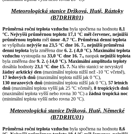
Meteorologická stanice Držková, Hutě, Ráztoky
(B7DRHR01)
Průměrná roční teplota vzduchu
byla spočtena na hodnotu
8,1
°C.
Nejvyšší průměrnou teplotu 17,1 °C měl červenec,
nejnižší
průměrnou teplotu
měl
únor -0,7 °C.
Průměrná denní teplota
se vyšplhala
nejvýše na 23,5 °C dne 16. 7.,
nejnižší průměrná
denní teplota
byla změřena dne
6. 2. (-8,0 °C).
Maximální teplota
vzduchu
vystoupila na
33,0 °C dne 16. 7.,
naopak
nejnižší teplota
byla změřena dne
9. 2. (-14,0 °C).
Maximální amplituda teploty
dosáhla hodnoty
23,1 °C
dne 15. 7.
Na této stanici se nevyskytl
žádný arktický den
(maximální teplota nižší než -10 °C včetně),
17 ledových dnů
(maximální teplota nižší jak 0 °C),
130 mrazových dnů
(minimální teplota nižší jak 0 °C),
57 letních
dnů
(maximální teplota vyšší jak 25 °C včetně),
8 tropických dnů
(maximální teplota vyšší nebo rovna 30 °C) a
žádná tropická noc
(minimální teplota vyšší nebo rovna 20 °C).
Meteorologická stanice Držková, Hutě, Německé
(B7DRHU01)
Průměrná roční teplota vzduchu
byla spočtena na hodnotu
8,6