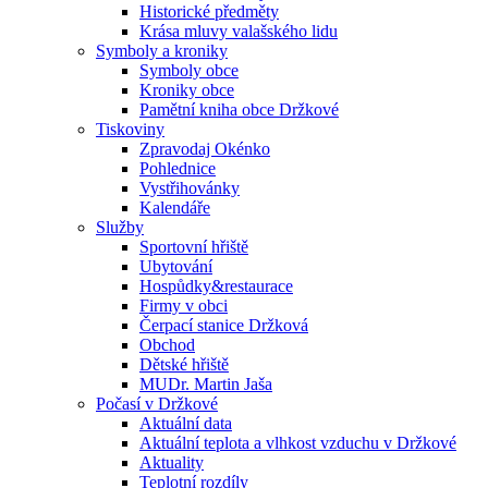
Historické předměty
Krása mluvy valašského lidu
Symboly a kroniky
Symboly obce
Kroniky obce
Pamětní kniha obce Držkové
Tiskoviny
Zpravodaj Okénko
Pohlednice
Vystřihovánky
Kalendáře
Služby
Sportovní hřiště
Ubytování
Hospůdky&restaurace
Firmy v obci
Čerpací stanice Držková
Obchod
Dětské hřiště
MUDr. Martin Jaša
Počasí v Držkové
Aktuální data
Aktuální teplota a vlhkost vzduchu v Držkové
Aktuality
Teplotní rozdíly