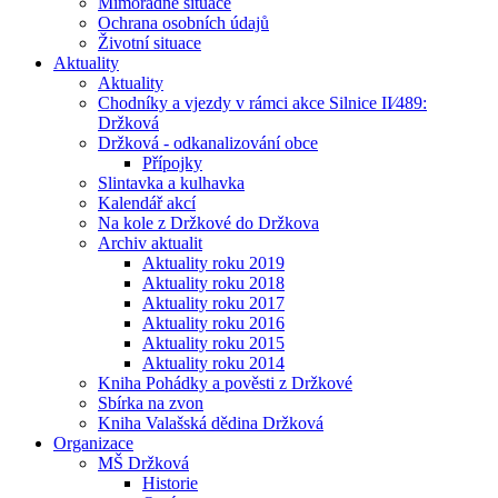
Mimořádné situace
Ochrana osobních údajů
Životní situace
Aktuality
Aktuality
Chodníky a vjezdy v rámci akce Silnice II⁄489:
Držková
Držková - odkanalizování obce
Přípojky
Slintavka a kulhavka
Kalendář akcí
Na kole z Držkové do Držkova
Archiv aktualit
Aktuality roku 2019
Aktuality roku 2018
Aktuality roku 2017
Aktuality roku 2016
Aktuality roku 2015
Aktuality roku 2014
Kniha Pohádky a pověsti z Držkové
Sbírka na zvon
Kniha Valašská dědina Držková
Organizace
MŠ Držková
Historie