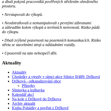
a dbali pokynů pracovníků pověřených střežením ohroženého
prostoru.
• Nevstupovali do výkopů.
• Neodstraňovali a nemanipulovali s pevnými zábranami
a zábradlím kolem výkopů a terénních nerovnosti. Riziko pádů
do výkopu.
• Dbali zvýšené pozornosti na pozemních komunikacích. Riziko
střetu se stavebními stroji a nákladními vozidly.
• Upozornili na tato nebezpečí děti.
Aktuality
Aktuality
Chodníky a vjezdy v rámci akce Silnice II⁄489: Držková
Držková - odkanalizování obce
Přípojky
Slintavka a kulhavka
Kalendář akcí
Na kole z Držkové do Držkova
Archiv aktualit
Kniha Pohádky a pověsti z Držkové