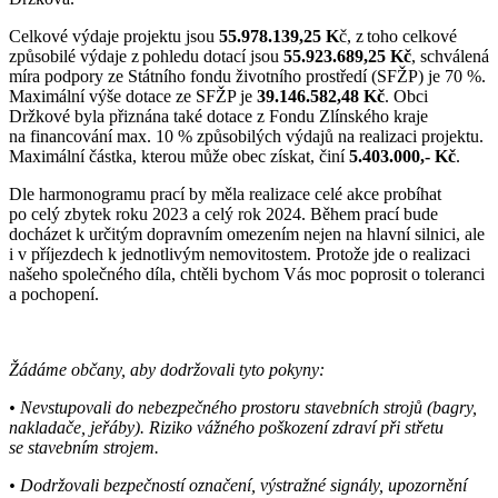
Celkové výdaje projektu jsou
55.978.139,25 K
č, z toho celkové
způsobilé výdaje z pohledu dotací jsou
55.923.689,25 Kč
, schválená
míra podpory ze Státního fondu životního prostředí (SFŽP) je 70 %.
Maximální výše dotace ze SFŽP je
39.146.582,48 Kč
. Obci
Držkové byla přiznána také dotace z Fondu Zlínského kraje
na financování max. 10 % způsobilých výdajů na realizaci projektu.
Maximální částka, kterou může obec získat, činí
5.403.000,- Kč
.
Dle harmonogramu prací by měla realizace celé akce probíhat
po celý zbytek roku 2023 a celý rok 2024. Během prací bude
docházet k určitým dopravním omezením nejen na hlavní silnici, ale
i v příjezdech k jednotlivým nemovitostem. Protože jde o realizaci
našeho společného díla, chtěli bychom Vás moc poprosit o toleranci
a pochopení.
Žádáme občany, aby dodržovali tyto pokyny:
• Nevstupovali do nebezpečného prostoru stavebních strojů (bagry,
nakladače, jeřáby). Riziko vážného poškození zdraví při střetu
se stavebním strojem.
• Dodržovali bezpečností označení, výstražné signály, upozornění