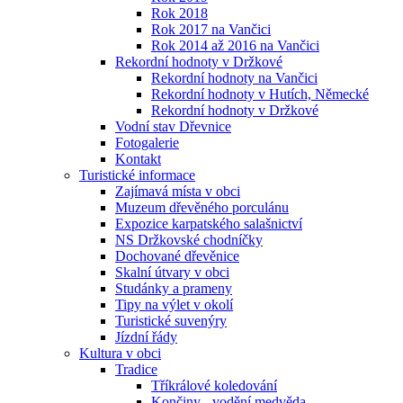
Rok 2018
Rok 2017 na Vančici
Rok 2014 až 2016 na Vančici
Rekordní hodnoty v Držkové
Rekordní hodnoty na Vančici
Rekordní hodnoty v Hutích, Německé
Rekordní hodnoty v Držkové
Vodní stav Dřevnice
Fotogalerie
Kontakt
Turistické informace
Zajímavá místa v obci
Muzeum dřevěného porculánu
Expozice karpatského salašnictví
NS Držkovské chodníčky
Dochované dřevěnice
Skalní útvary v obci
Studánky a prameny
Tipy na výlet v okolí
Turistické suvenýry
Jízdní řády
Kultura v obci
Tradice
Tříkrálové koledování
Končiny - vodění medvěda