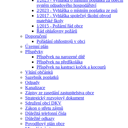
1⁄2023 - Vyhláška o místním poplatku za obecní
systém odpadového hospodářství
2⁄2023 - Vyhláška o místním poplatku ze psů
1⁄2017 - Vyhláška společný školní obvod
mateřské školy
1⁄2015 - Požární řád obce
Řád ohlašovny požárů
Doporučení
Pořádání ohňostrojů v obci
Územní plán
Příspěvky
Příspěvek na narozené dítě
Příspěvek na předškoláka
Příspěvek na kastraci koček a kocourů
Vítání občánků
Sazebník poplatků
Odpady
Kanalizace
Zápisy ze zasedání zastupitelstva obce
Strategický rozvojový dokument
Sdružení obcí DKV
Zákon o střetu zájmů
Důležitá telefonní čísla
Důležité odkazy
Povodňový plán obce