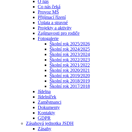
O nás
Co nás čeká
Provoz MŠ
Přijímací řízení
Úplata a stravné
Projekty a aktivity
Zajímavosti pro rodiče
Fotogalerie
Školní rok 2025⁄2026
Školní rok 2024⁄2025
Školní rok 2023⁄2024
Školní rok 2022⁄2023
Školní rok 2021⁄2022
Školní rok 2020⁄2021
Školní rok 2019⁄2020
Školní rok 2018⁄2019
Školní rok 2017⁄2018
Jídelna
Jídelníček
Zaměstnanci
Dokumenty
Kontakty
GDPR
Zásahová jednotka JSDH
Zásahy