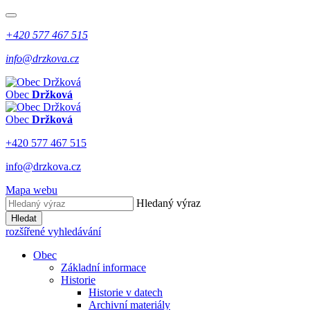
+420 577 467 515
info@drzkova.cz
Obec
Držková
Obec
Držková
+420 577 467 515
info@drzkova.cz
Mapa webu
Hledaný výraz
Hledat
rozšířené vyhledávání
Obec
Základní informace
Historie
Historie v datech
Archivní materiály