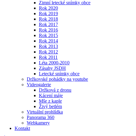
Zimní letecké snímky obce
Rok 2020
Rok 2019
Rok 2018
Rok 2017
Rok 2016
Rok 2015
Rok 2014
Rok 2013
Rok 2012
Rok 2011
Léta 2000-2010
Zásahy JSDH
Letecké snímky obce
Držkovské pohádky na youtube
Videogalerie
Držková z dronu
Kácení máje
Mše z kaple
Živý betlém
Virtuální prohlídka
Panorama 360
Webkamery
Kontakt