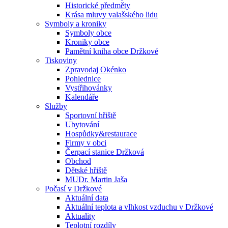
Historické předměty
Krása mluvy valašského lidu
Symboly a kroniky
Symboly obce
Kroniky obce
Pamětní kniha obce Držkové
Tiskoviny
Zpravodaj Okénko
Pohlednice
Vystřihovánky
Kalendáře
Služby
Sportovní hřiště
Ubytování
Hospůdky&restaurace
Firmy v obci
Čerpací stanice Držková
Obchod
Dětské hřiště
MUDr. Martin Jaša
Počasí v Držkové
Aktuální data
Aktuální teplota a vlhkost vzduchu v Držkové
Aktuality
Teplotní rozdíly