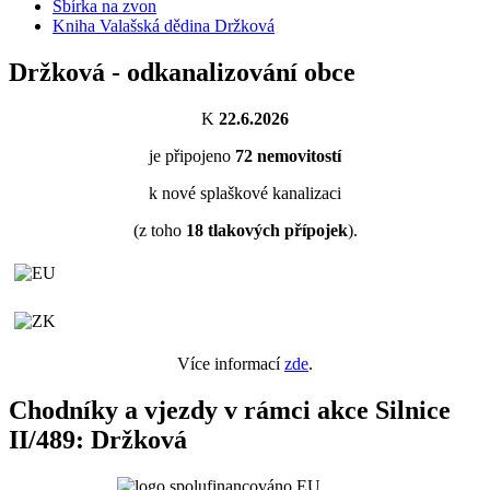
Sbírka na zvon
Kniha Valašská dědina Držková
Držková - odkanalizování obce
K
22.6.2026
je připojeno
72
nemovitostí
k nové splaškové kanalizaci
(z toho
18
tlakových přípojek
).
Více informací
zde
.
Chodníky a vjezdy v rámci akce Silnice
II/489: Držková