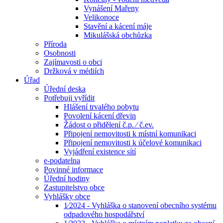
Vynášení Mařeny
Velikonoce
Stavění a kácení máje
Mikulášská obchůzka
Příroda
Osobnosti
Zajímavosti o obci
Držková v médiích
Úřad
Úřední deska
Potřebuji vyřídit
Hlášení trvalého pobytu
Povolení kácení dřevin
Žádost o přidělení č.p. ⁄ č.ev.
Připojení nemovitosti k místní komunikaci
Připojení nemovitosti k účelové komunikaci
Vyjádření existence sítí
e-podatelna
Povinné informace
Úřední hodiny
Zastupitelstvo obce
Vyhlášky obce
1⁄2024 - Vyhláška o stanovení obecního systému
odpadového hospodářství