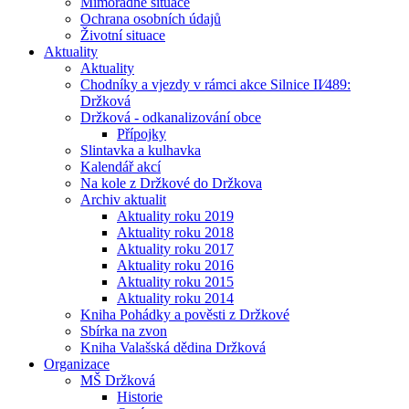
Mimořádné situace
Ochrana osobních údajů
Životní situace
Aktuality
Aktuality
Chodníky a vjezdy v rámci akce Silnice II⁄489:
Držková
Držková - odkanalizování obce
Přípojky
Slintavka a kulhavka
Kalendář akcí
Na kole z Držkové do Držkova
Archiv aktualit
Aktuality roku 2019
Aktuality roku 2018
Aktuality roku 2017
Aktuality roku 2016
Aktuality roku 2015
Aktuality roku 2014
Kniha Pohádky a pověsti z Držkové
Sbírka na zvon
Kniha Valašská dědina Držková
Organizace
MŠ Držková
Historie