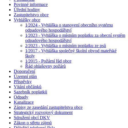
Povinné informace
Úřední hodiny
Zastupitelstvo obce
Vyhlášky obce
1⁄2024 - Vyhláška o stanovení obecního systému
odpadového hospodářství
1⁄2023 - Vyhláška o místním poplatku za obecní systém
odpadového hospodářství
2⁄2023 - Vyhláška o místním poplatku ze psů
1⁄2017 - Vyhláška společný školní obvod mateřské
školy
1⁄2015 - Požární řád obce
Řád ohlašovny požárů
Doporučení
Územní plán
Příspěvky
Vítání občánků
Sazebník poplatků
Odpady
Kanalizace
Zápisy ze zasedání zastupitelstva obce
Strategický rozvojový dokument
Sdružení obcí DKV
Zákon o střetu zájmů
Důležitá telefonní čísla