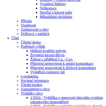
Vynášení Mařeny
Velikonoce
Stavění a kácení máje
Mikulášská obchůzka
Příroda
Osobnosti
Zajímavosti o obci
Držková v médiích
Úřad
Úřední deska
Potřebuji vyřídit
Hlášení trvalého pobytu
Povolení kácení dřevin
Žádost o přidělení č.p. ⁄ č.ev.
Připojení nemovitosti k místní komunikaci
Připojení nemovitosti k účelové komunikaci
Vyjádření existence sítí
e-podatelna
Povinné informace
Úřední hodiny
Zastupitelstvo obce
Vyhlášky obce
1⁄2024 - Vyhláška o stanovení obecního systému
odpadového hospodářství