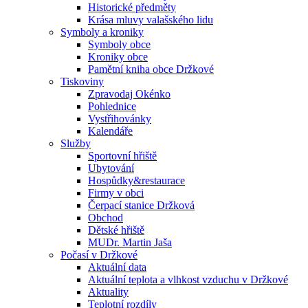
Historické předměty
Krása mluvy valašského lidu
Symboly a kroniky
Symboly obce
Kroniky obce
Pamětní kniha obce Držkové
Tiskoviny
Zpravodaj Okénko
Pohlednice
Vystřihovánky
Kalendáře
Služby
Sportovní hřiště
Ubytování
Hospůdky&restaurace
Firmy v obci
Čerpací stanice Držková
Obchod
Dětské hřiště
MUDr. Martin Jaša
Počasí v Držkové
Aktuální data
Aktuální teplota a vlhkost vzduchu v Držkové
Aktuality
Teplotní rozdíly