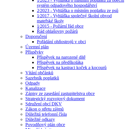
1⁄2023 - Vyhláška o místním poplatku za obecní
systém odpadového hospodářství
2⁄2023 - Vyhláška o místním poplatku ze psů
1⁄2017 - Vyhláška společný školní obvod
mateřské školy
1⁄2015 - Požární řád obce
Řád ohlašovny požárů
Doporučení
Pořádání ohňostrojů v obci
Územní plán
Příspěvky
Příspěvek na narozené dítě
Příspěvek na předškoláka
Příspěvek na kastraci koček a kocourů
Vítání občánků
Sazebník poplatků
Odpady
Kanalizace
Zápisy ze zasedání zastupitelstva obce
Strategický rozvojový dokument
Sdružení obcí DKV
Zákon o střetu zájmů
Důležitá telefonní čísla
Důležité odkazy
Povodňový plán obce