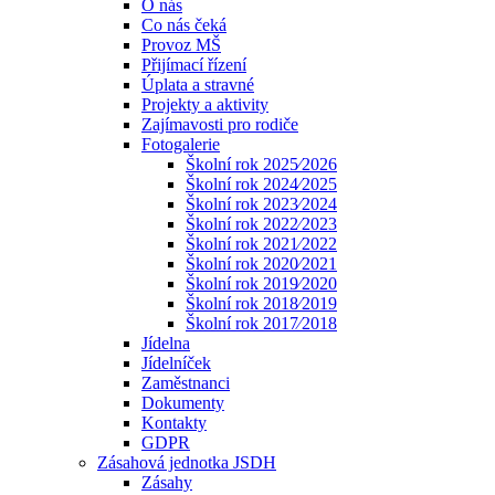
O nás
Co nás čeká
Provoz MŠ
Přijímací řízení
Úplata a stravné
Projekty a aktivity
Zajímavosti pro rodiče
Fotogalerie
Školní rok 2025⁄2026
Školní rok 2024⁄2025
Školní rok 2023⁄2024
Školní rok 2022⁄2023
Školní rok 2021⁄2022
Školní rok 2020⁄2021
Školní rok 2019⁄2020
Školní rok 2018⁄2019
Školní rok 2017⁄2018
Jídelna
Jídelníček
Zaměstnanci
Dokumenty
Kontakty
GDPR
Zásahová jednotka JSDH
Zásahy