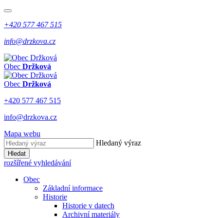
+420 577 467 515
info@drzkova.cz
Obec
Držková
Obec
Držková
+420 577 467 515
info@drzkova.cz
Mapa webu
Hledaný výraz
Hledat
rozšířené vyhledávání
Obec
Základní informace
Historie
Historie v datech
Archivní materiály