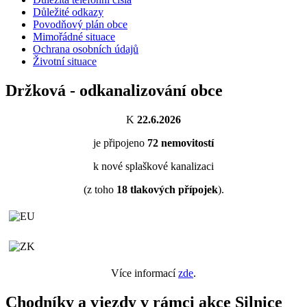
Důležité odkazy
Povodňový plán obce
Mimořádné situace
Ochrana osobních údajů
Životní situace
Držková - odkanalizování obce
K
22.6.2026
je připojeno
72
nemovitostí
k nové splaškové kanalizaci
(z toho
18
tlakových přípojek
).
Více informací
zde
.
Chodníky a vjezdy v rámci akce Silnice