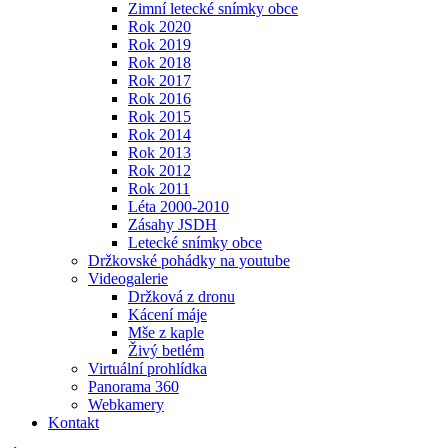
Zimní letecké snímky obce
Rok 2020
Rok 2019
Rok 2018
Rok 2017
Rok 2016
Rok 2015
Rok 2014
Rok 2013
Rok 2012
Rok 2011
Léta 2000-2010
Zásahy JSDH
Letecké snímky obce
Držkovské pohádky na youtube
Videogalerie
Držková z dronu
Kácení máje
Mše z kaple
Živý betlém
Virtuální prohlídka
Panorama 360
Webkamery
Kontakt