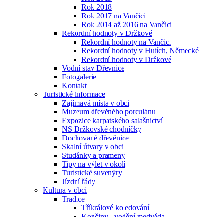
Rok 2018
Rok 2017 na Vančici
Rok 2014 až 2016 na Vančici
Rekordní hodnoty v Držkové
Rekordní hodnoty na Vančici
Rekordní hodnoty v Hutích, Německé
Rekordní hodnoty v Držkové
Vodní stav Dřevnice
Fotogalerie
Kontakt
Turistické informace
Zajímavá místa v obci
Muzeum dřevěného porculánu
Expozice karpatského salašnictví
NS Držkovské chodníčky
Dochované dřevěnice
Skalní útvary v obci
Studánky a prameny
Tipy na výlet v okolí
Turistické suvenýry
Jízdní řády
Kultura v obci
Tradice
Tříkrálové koledování
Končiny - vodění medvěda