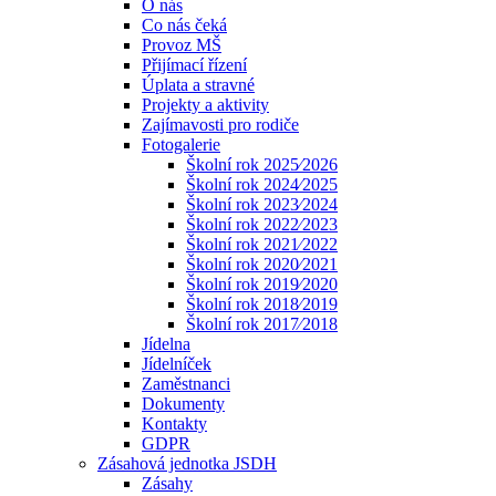
O nás
Co nás čeká
Provoz MŠ
Přijímací řízení
Úplata a stravné
Projekty a aktivity
Zajímavosti pro rodiče
Fotogalerie
Školní rok 2025⁄2026
Školní rok 2024⁄2025
Školní rok 2023⁄2024
Školní rok 2022⁄2023
Školní rok 2021⁄2022
Školní rok 2020⁄2021
Školní rok 2019⁄2020
Školní rok 2018⁄2019
Školní rok 2017⁄2018
Jídelna
Jídelníček
Zaměstnanci
Dokumenty
Kontakty
GDPR
Zásahová jednotka JSDH
Zásahy