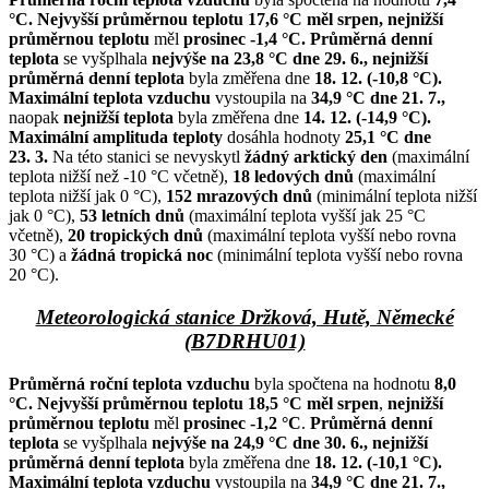
°C.
Nejvyšší průměrnou teplotu 17,6 °C měl srpen,
nejnižší
průměrnou teplotu
měl
prosinec -1,4 °C.
Průměrná denní
teplota
se vyšplhala
nejvýše na 23,8 °C dne 29. 6.,
nejnižší
průměrná denní teplota
byla změřena dne
18. 12. (-10,8 °C).
Maximální teplota vzduchu
vystoupila na
34,9 °C dne 21. 7.,
naopak
nejnižší teplota
byla změřena dne
14. 12. (-14,9 °C).
Maximální amplituda teploty
dosáhla hodnoty
25,1 °C
dne
23. 3.
Na této stanici se nevyskytl
žádný arktický den
(maximální
teplota nižší než -10 °C včetně),
18 ledových dnů
(maximální
teplota nižší jak 0 °C),
152 mrazových dnů
(minimální teplota nižší
jak 0 °C),
53 letních dnů
(maximální teplota vyšší jak 25 °C
včetně),
20 tropických dnů
(maximální teplota vyšší nebo rovna
30 °C) a
žádná tropická noc
(minimální teplota vyšší nebo rovna
20 °C).
Meteorologická stanice Držková, Hutě, Německé
(B7DRHU01)
Průměrná roční teplota vzduchu
byla spočtena na hodnotu
8,0
°C.
Nejvyšší průměrnou teplotu 18,5 °C měl srpen
,
nejnižší
průměrnou teplotu
měl
prosinec -1,2 °C
.
Průměrná denní
teplota
se vyšplhala
nejvýše na 24,9 °C dne 30. 6.,
nejnižší
průměrná denní teplota
byla změřena dne
18. 12. (-10,1 °C).
Maximální teplota vzduchu
vystoupila na
34,9 °C dne 21. 7.,