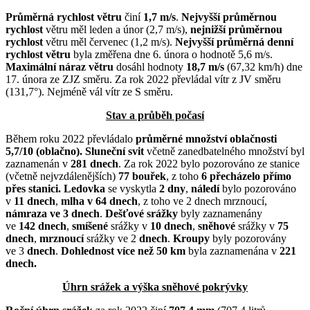
Průměrná rychlost větru
činí
1,7 m/s
.
Nejvyšší průměrnou
rychlost
větru měl leden a únor (2,7 m/s),
nejnižší průměrnou
rychlost
větru měl červenec (1,2 m/s).
Nejvyšší průměrná denní
rychlost větru
byla změřena dne 6. února o hodnotě 5,6 m/s.
Maximální náraz větru
dosáhl hodnoty
18,7
m/s
(67,32 km/h) dne
17. února ze ZJZ směru. Za rok 2022 převládal vítr z JV směru
(131,7°). Nejméně vál vítr ze S směru.
Stav a průběh počasí
Během roku 2022 převládalo
průměrné množství oblačnosti
5,7/10 (oblačno).
Sluneční svit
včetně zanedbatelného množství byl
zaznamenán v
281 dnech
. Za rok 2022 bylo pozorováno ze stanice
(včetně nejvzdálenějších)
77 bouřek
, z toho
6 přecházelo přímo
přes stanici.
Ledovka
se vyskytla
2 dny
,
náledí
bylo pozorováno
v
11 dnech
,
mlha v 64 dnech
, z toho ve 2 dnech mrznoucí,
námraza ve 3 dnech
.
Dešťové srážky
byly zaznamenány
ve
142 dnech
,
smíšené
srážky v
10 dnech
,
sněhové
srážky v
75
dnech
,
mrznoucí
srážky ve 2
dnech
.
Kroupy
byly pozorovány
ve 3
dnech
.
Dohlednost více než 50 km
byla zaznamenána v
221
dnech.
Úhrn srážek a výška sněhové pokrývky