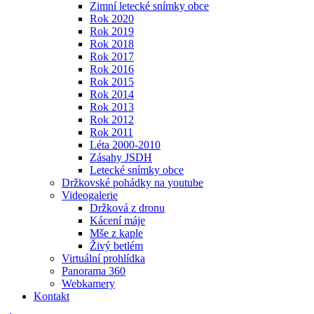
Zimní letecké snímky obce
Rok 2020
Rok 2019
Rok 2018
Rok 2017
Rok 2016
Rok 2015
Rok 2014
Rok 2013
Rok 2012
Rok 2011
Léta 2000-2010
Zásahy JSDH
Letecké snímky obce
Držkovské pohádky na youtube
Videogalerie
Držková z dronu
Kácení máje
Mše z kaple
Živý betlém
Virtuální prohlídka
Panorama 360
Webkamery
Kontakt