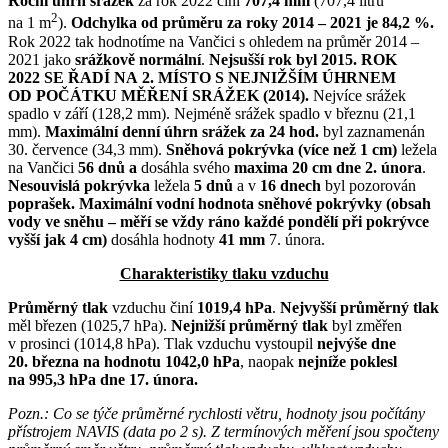
Roční úhrn srážek
za rok 2022 činí
707,4 mm
(707,4 litrů
2
na 1 m
).
Odchylka od průměru za roky 2014 – 2021 je 84,2 %.
Rok 2022 tak hodnotíme na Vančici s ohledem na průměr 2014 –
2021 jako
srážkově normální
.
Nejsušší rok byl 2015.
ROK
2022 SE ŘADÍ NA 2. MÍSTO S NEJNIŽŠÍM ÚHRNEM
OD POČÁTKU MĚŘENÍ SRÁŽEK (2014).
Nejvíce srážek
spadlo v září (128,2 mm). Nejméně srážek spadlo v březnu (21,1
mm).
Maximální denní úhrn srážek za 24 hod.
byl zaznamenán
30. července (34,3 mm).
Sněhová pokrývka (více než 1 cm)
ležela
na Vančici
56 dnů a
dosáhla svého
maxima
20 cm dne 2. února
.
Nesouvislá pokrývka
ležela
5 dnů
a v
16
dnech
byl pozorován
poprašek. Maximální vodní hodnota sněhové pokrývky (obsah
vody ve sněhu – měří se vždy ráno každé pondělí při pokrývce
vyšší jak 4 cm)
dosáhla hodnoty
41 mm
7. února.
Charakteristiky tlaku vzduchu
Průměrný tlak
vzduchu činí
1019,4 hPa
.
Nejvyšší průměrný tlak
měl březen (1025,7 hPa).
Nejnižší průměrný tlak
byl změřen
v prosinci (1014,8 hPa). Tlak vzduchu vystoupil
nejvýše dne
20. března na hodnotu 1042,0 hPa
, naopak
nejníže poklesl
na 995,3 hPa dne 17. února.
Pozn.: Co se týče průměrné rychlosti větru, hodnoty jsou počítány
přístrojem NAVIS (data po 2 s). Z termínových měření jsou spočteny