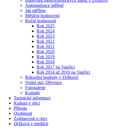
Budování meteorologických stanic v Držkové
Automatizace měření
Jak měříme
Měsíční hodnocení
Roční hodnocení
Rok 2025
Rok 2024
Rok 2023
Rok 2022
Rok 2021
Rok 2020
Rok 2019
Rok 2018
Rok 2017 na Vančici
Rok 2014 až 2016 na Vančici
Rekordní hodnoty v Držkové
Vodní stav Dřevnice
Fotogalerie
Kontakt
Turistické informace
Kultura v obci
Příroda
Osobnosti
Zajímavosti o obci
Držková v médiích