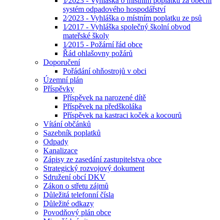
1⁄2023 - Vyhláška o místním poplatku za obecní
systém odpadového hospodářství
2⁄2023 - Vyhláška o místním poplatku ze psů
1⁄2017 - Vyhláška společný školní obvod
mateřské školy
1⁄2015 - Požární řád obce
Řád ohlašovny požárů
Doporučení
Pořádání ohňostrojů v obci
Územní plán
Příspěvky
Příspěvek na narozené dítě
Příspěvek na předškoláka
Příspěvek na kastraci koček a kocourů
Vítání občánků
Sazebník poplatků
Odpady
Kanalizace
Zápisy ze zasedání zastupitelstva obce
Strategický rozvojový dokument
Sdružení obcí DKV
Zákon o střetu zájmů
Důležitá telefonní čísla
Důležité odkazy
Povodňový plán obce