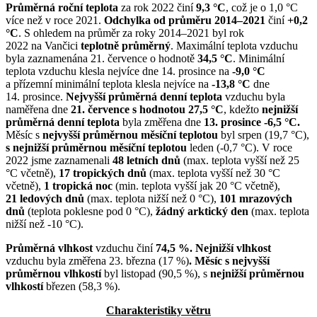
Průměrná roční teplota
za rok 2022 činí
9,3 °C
, což je o 1,0 °C
více než v roce 2021.
Odchylka od průměru 2014–2021
činí
+0,2
°C
. S ohledem na průměr za roky 2014–2021 byl rok
2022 na Vančici
teplotně průměrný
. Maximální teplota vzduchu
byla zaznamenána 21. července o hodnotě
34,5 °C
. Minimální
teplota vzduchu klesla nejvíce dne 14. prosince na
-9,0 °C
a přízemní minimální teplota klesla nejvíce na
-13,8 °C
dne
14. prosince.
Nejvyšší průměrná denní teplota
vzduchu byla
naměřena dne
21. července s hodnotou 27,5 °C
, kdežto
nejnižší
průměrná denní teplota
byla změřena dne
13. prosince -6,5 °C.
Měsíc s
nejvyšší průměrnou měsíční teplotou
byl srpen (19,7 °C),
s nejnižší průměrnou měsíční teplotou
leden (-0,7 °C). V roce
2022 jsme zaznamenali
48 letních dnů
(max. teplota vyšší než
25
°C včetně),
17 tropických dnů
(max. teplota vyšší než 30 °C
včetně),
1 tropická noc
(min. teplota vyšší jak 20 °C včetně),
21 ledových dnů
(max. teplota nižší než 0 °C),
101 mrazových
dnů
(teplota poklesne pod 0 °C),
žádný arktický den
(max. teplota
nižší než -10 °C).
Průměrná vlhkost
vzduchu činí
74,5 %. Nejnižší vlhkost
vzduchu byla změřena 23. března (17 %)
.
Měsíc s nejvyšší
průměrnou vlhkostí
byl listopad (90,5 %), s
nejnižší průměrnou
vlhkostí
březen (58,3 %).
Charakteristiky větru