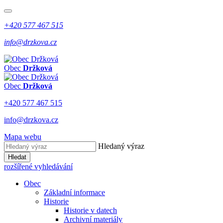
+420 577 467 515
info@drzkova.cz
Obec
Držková
Obec
Držková
+420 577 467 515
info@drzkova.cz
Mapa webu
Hledaný výraz
Hledat
rozšířené vyhledávání
Obec
Základní informace
Historie
Historie v datech
Archivní materiály