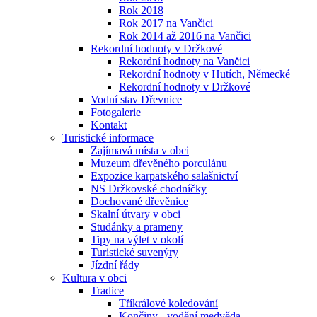
Rok 2018
Rok 2017 na Vančici
Rok 2014 až 2016 na Vančici
Rekordní hodnoty v Držkové
Rekordní hodnoty na Vančici
Rekordní hodnoty v Hutích, Německé
Rekordní hodnoty v Držkové
Vodní stav Dřevnice
Fotogalerie
Kontakt
Turistické informace
Zajímavá místa v obci
Muzeum dřevěného porculánu
Expozice karpatského salašnictví
NS Držkovské chodníčky
Dochované dřevěnice
Skalní útvary v obci
Studánky a prameny
Tipy na výlet v okolí
Turistické suvenýry
Jízdní řády
Kultura v obci
Tradice
Tříkrálové koledování
Končiny - vodění medvěda