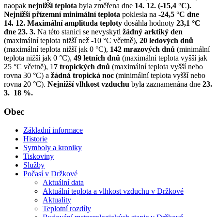
naopak
nejnižší teplota
byla změřena dne
14. 12. (-15,4 °C).
Nejnižší přízemní minimální teplota
poklesla na
-24,5 °C dne
14. 12. Maximální amplituda teploty
dosáhla hodnoty
23,1 °C
dne 23. 3.
Na této stanici se nevyskytl
žádný arktiký den
(maximální teplota nižší než -10 °C včetně),
20 ledových dnů
(maximální teplota nižší jak 0 °C),
142 mrazových dnů
(minimální
teplota nižší jak 0 °C),
49 letních dnů
(maximální teplota vyšší jak
25 °C včetně), 1
7 tropických dnů
(maximální teplota vyšší nebo
rovna 30 °C) a
žádná tropická noc
(minimální teplota vyšší nebo
rovna 20 °C).
Nejnižší vlhkost vzduchu
byla zaznamenána dne
23.
3. 18 %.
Obec
Základní informace
Historie
Symboly a kroniky
Tiskoviny
Služby
Počasí v Držkové
Aktuální data
Aktuální teplota a vlhkost vzduchu v Držkové
Aktuality
Teplotní rozdíly