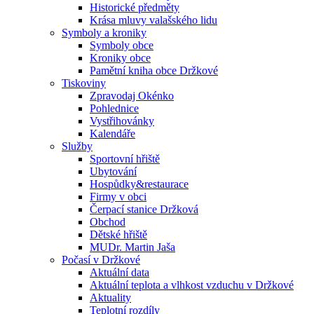
Historické předměty
Krása mluvy valašského lidu
Symboly a kroniky
Symboly obce
Kroniky obce
Pamětní kniha obce Držkové
Tiskoviny
Zpravodaj Okénko
Pohlednice
Vystřihovánky
Kalendáře
Služby
Sportovní hřiště
Ubytování
Hospůdky&restaurace
Firmy v obci
Čerpací stanice Držková
Obchod
Dětské hřiště
MUDr. Martin Jaša
Počasí v Držkové
Aktuální data
Aktuální teplota a vlhkost vzduchu v Držkové
Aktuality
Teplotní rozdíly