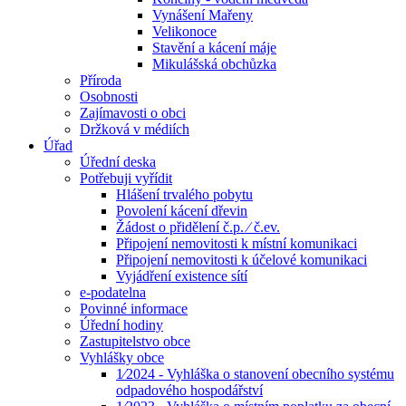
Vynášení Mařeny
Velikonoce
Stavění a kácení máje
Mikulášská obchůzka
Příroda
Osobnosti
Zajímavosti o obci
Držková v médiích
Úřad
Úřední deska
Potřebuji vyřídit
Hlášení trvalého pobytu
Povolení kácení dřevin
Žádost o přidělení č.p. ⁄ č.ev.
Připojení nemovitosti k místní komunikaci
Připojení nemovitosti k účelové komunikaci
Vyjádření existence sítí
e-podatelna
Povinné informace
Úřední hodiny
Zastupitelstvo obce
Vyhlášky obce
1⁄2024 - Vyhláška o stanovení obecního systému
odpadového hospodářství