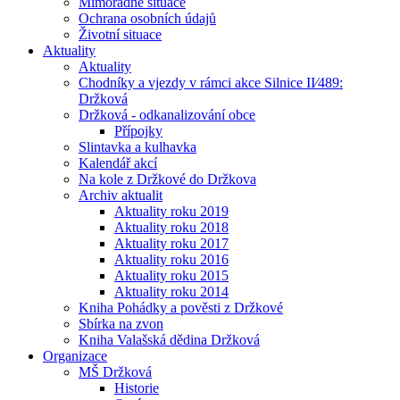
Mimořádné situace
Ochrana osobních údajů
Životní situace
Aktuality
Aktuality
Chodníky a vjezdy v rámci akce Silnice II⁄489:
Držková
Držková - odkanalizování obce
Přípojky
Slintavka a kulhavka
Kalendář akcí
Na kole z Držkové do Držkova
Archiv aktualit
Aktuality roku 2019
Aktuality roku 2018
Aktuality roku 2017
Aktuality roku 2016
Aktuality roku 2015
Aktuality roku 2014
Kniha Pohádky a pověsti z Držkové
Sbírka na zvon
Kniha Valašská dědina Držková
Organizace
MŠ Držková
Historie