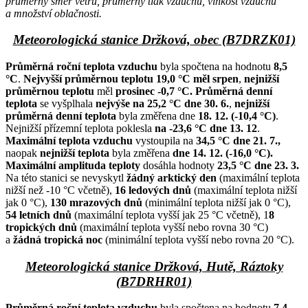
průměrný směr větru, průměrný tlak vzduchu, vlhkost vzduchu
a množství oblačnosti.
Meteorologická stanice Držková, obec (B7DRZK01)
Průměrná roční teplota vzduchu
byla spočtena na hodnotu
8,5
°C
.
Nejvyšší průměrnou teplotu 19,0 °C měl srpen
,
nejnižší
průměrnou teplotu
měl
prosinec -0,7 °C.
Průměrná denní
teplota
se vyšplhala
nejvýše na 25,2 °C dne 30. 6.
,
nejnižší
průměrná denní teplota
byla změřena dne
18. 12. (-10,4 °C)
.
Nejnižší přízemní teplota poklesla
na -23,6 °C dne 13. 12
.
Maximální teplota vzduchu
vystoupila na
34,5 °C dne 21. 7.,
naopak
nejnižší teplota
byla změřena
dne 14. 12. (-16,0 °C).
Maximální amplituda teploty
dosáhla hodnoty
23,5 °C dne 23. 3.
Na této stanici se nevyskytl
žádný arktický den
(maximální teplota
nižší než -10 °C včetně),
16 ledových dnů
(maximální teplota nižší
jak 0 °C),
130 mrazových dnů
(minimální teplota nižší jak 0 °C),
54 letních dnů
(maximální teplota vyšší jak 25 °C včetně), 1
8
tropických dnů
(maximální teplota vyšší nebo rovna 30 °C)
a
žádná tropická noc
(minimální teplota vyšší nebo rovna 20 °C).
Meteorologická stanice Držková, Hutě, Ráztoky
(B7DRHR01)
Průměrná roční teplota vzduchu
byla spočtena na hodnotu
7,4