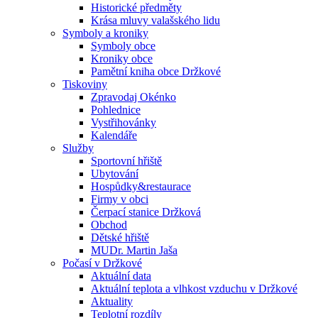
Historické předměty
Krása mluvy valašského lidu
Symboly a kroniky
Symboly obce
Kroniky obce
Pamětní kniha obce Držkové
Tiskoviny
Zpravodaj Okénko
Pohlednice
Vystřihovánky
Kalendáře
Služby
Sportovní hřiště
Ubytování
Hospůdky&restaurace
Firmy v obci
Čerpací stanice Držková
Obchod
Dětské hřiště
MUDr. Martin Jaša
Počasí v Držkové
Aktuální data
Aktuální teplota a vlhkost vzduchu v Držkové
Aktuality
Teplotní rozdíly