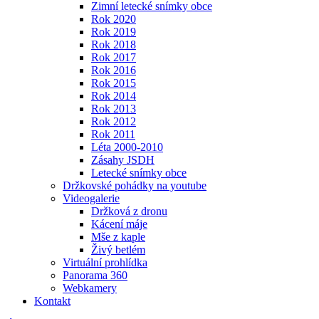
Zimní letecké snímky obce
Rok 2020
Rok 2019
Rok 2018
Rok 2017
Rok 2016
Rok 2015
Rok 2014
Rok 2013
Rok 2012
Rok 2011
Léta 2000-2010
Zásahy JSDH
Letecké snímky obce
Držkovské pohádky na youtube
Videogalerie
Držková z dronu
Kácení máje
Mše z kaple
Živý betlém
Virtuální prohlídka
Panorama 360
Webkamery
Kontakt