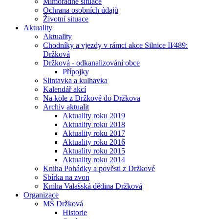
Mimořádné situace
Ochrana osobních údajů
Životní situace
Aktuality
Aktuality
Chodníky a vjezdy v rámci akce Silnice II⁄489:
Držková
Držková - odkanalizování obce
Přípojky
Slintavka a kulhavka
Kalendář akcí
Na kole z Držkové do Držkova
Archiv aktualit
Aktuality roku 2019
Aktuality roku 2018
Aktuality roku 2017
Aktuality roku 2016
Aktuality roku 2015
Aktuality roku 2014
Kniha Pohádky a pověsti z Držkové
Sbírka na zvon
Kniha Valašská dědina Držková
Organizace
MŠ Držková
Historie