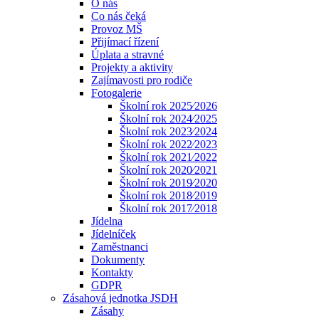
O nás
Co nás čeká
Provoz MŠ
Přijímací řízení
Úplata a stravné
Projekty a aktivity
Zajímavosti pro rodiče
Fotogalerie
Školní rok 2025⁄2026
Školní rok 2024⁄2025
Školní rok 2023⁄2024
Školní rok 2022⁄2023
Školní rok 2021⁄2022
Školní rok 2020⁄2021
Školní rok 2019⁄2020
Školní rok 2018⁄2019
Školní rok 2017⁄2018
Jídelna
Jídelníček
Zaměstnanci
Dokumenty
Kontakty
GDPR
Zásahová jednotka JSDH
Zásahy