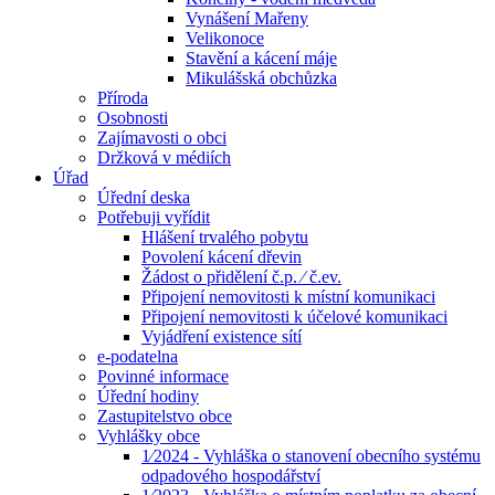
Vynášení Mařeny
Velikonoce
Stavění a kácení máje
Mikulášská obchůzka
Příroda
Osobnosti
Zajímavosti o obci
Držková v médiích
Úřad
Úřední deska
Potřebuji vyřídit
Hlášení trvalého pobytu
Povolení kácení dřevin
Žádost o přidělení č.p. ⁄ č.ev.
Připojení nemovitosti k místní komunikaci
Připojení nemovitosti k účelové komunikaci
Vyjádření existence sítí
e-podatelna
Povinné informace
Úřední hodiny
Zastupitelstvo obce
Vyhlášky obce
1⁄2024 - Vyhláška o stanovení obecního systému
odpadového hospodářství