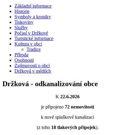
Základní informace
Historie
Symboly a kroniky
Tiskoviny
Služby
Počasí v Držkové
Turistické informace
Kultura v obci
Tradice
Příroda
Osobnosti
Zajímavosti o obci
Držková v médiích
Držková - odkanalizování obce
K
22.6.2026
je připojeno
72
nemovitostí
k nové splaškové kanalizaci
(z toho
18
tlakových přípojek
).