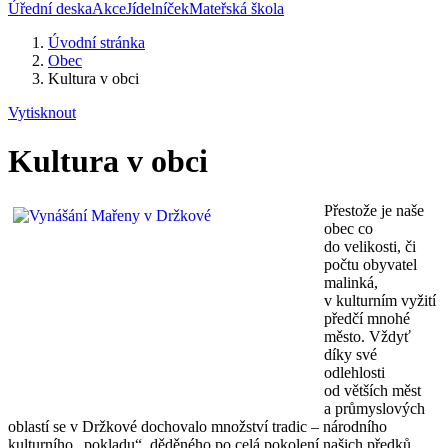
Úřední deska
Akce
Jídelníček
Mateřská škola
Úvodní stránka
Obec
Kultura v obci
Vytisknout
Kultura v obci
Přestože je naše
obec co
do velikosti, či
počtu obyvatel
malinká,
v kulturním vyžití
předčí mnohé
město. Vždyť
díky své
odlehlosti
od větších měst
a průmyslových
oblastí se v Držkové dochovalo množství tradic – národního
kulturního „pokladu“, děděného po celá pokolení našich předků.