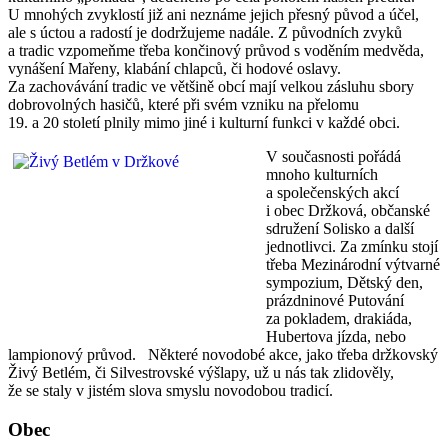
U mnohých zvyklostí již ani neznáme jejich přesný původ a účel,
ale s úctou a radostí je dodržujeme nadále. Z původních zvyků
a tradic vzpomeňme třeba končinový průvod s voděním medvěda,
vynášení Mařeny, klabání chlapců, či hodové oslavy.
Za zachovávání tradic ve většině obcí mají velkou zásluhu sbory
dobrovolných hasičů, které při svém vzniku na přelomu
19. a 20 století plnily mimo jiné i kulturní funkci v každé obci.
V současnosti pořádá
mnoho kulturních
a společenských akcí
i obec Držková, občanské
sdružení Solisko a další
jednotlivci. Za zmínku stojí
třeba Mezinárodní výtvarné
sympozium, Dětský den,
prázdninové Putování
za pokladem, drakiáda,
Hubertova jízda, nebo
lampionový průvod. Některé novodobé akce, jako třeba držkovský
Živý Betlém, či Silvestrovské výšlapy, už u nás tak zlidověly,
že se staly v jistém slova smyslu novodobou tradicí.
Obec