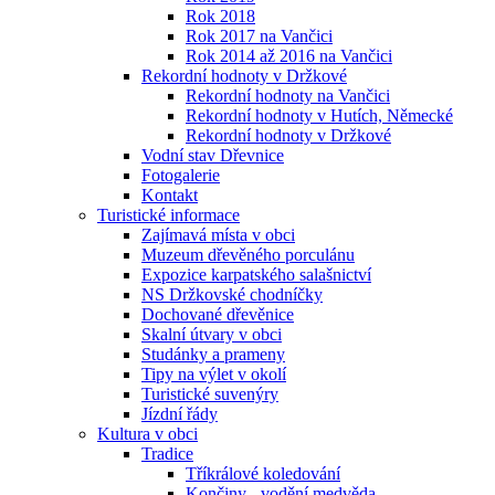
Rok 2018
Rok 2017 na Vančici
Rok 2014 až 2016 na Vančici
Rekordní hodnoty v Držkové
Rekordní hodnoty na Vančici
Rekordní hodnoty v Hutích, Německé
Rekordní hodnoty v Držkové
Vodní stav Dřevnice
Fotogalerie
Kontakt
Turistické informace
Zajímavá místa v obci
Muzeum dřevěného porculánu
Expozice karpatského salašnictví
NS Držkovské chodníčky
Dochované dřevěnice
Skalní útvary v obci
Studánky a prameny
Tipy na výlet v okolí
Turistické suvenýry
Jízdní řády
Kultura v obci
Tradice
Tříkrálové koledování
Končiny - vodění medvěda