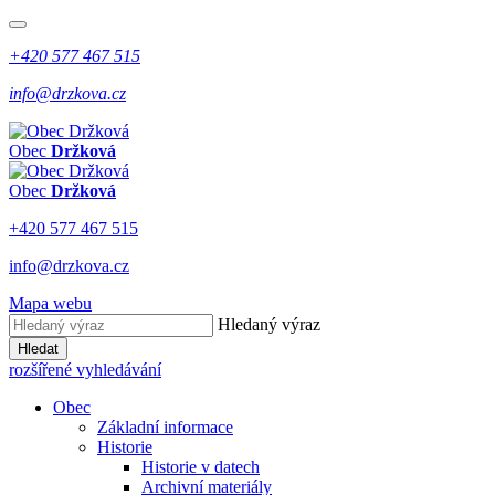
+420 577 467 515
info@drzkova.cz
Obec
Držková
Obec
Držková
+420 577 467 515
info@drzkova.cz
Mapa webu
Hledaný výraz
Hledat
rozšířené vyhledávání
Obec
Základní informace
Historie
Historie v datech
Archivní materiály