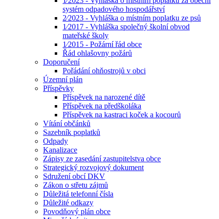
1⁄2023 - Vyhláška o místním poplatku za obecní
systém odpadového hospodářství
2⁄2023 - Vyhláška o místním poplatku ze psů
1⁄2017 - Vyhláška společný školní obvod
mateřské školy
1⁄2015 - Požární řád obce
Řád ohlašovny požárů
Doporučení
Pořádání ohňostrojů v obci
Územní plán
Příspěvky
Příspěvek na narozené dítě
Příspěvek na předškoláka
Příspěvek na kastraci koček a kocourů
Vítání občánků
Sazebník poplatků
Odpady
Kanalizace
Zápisy ze zasedání zastupitelstva obce
Strategický rozvojový dokument
Sdružení obcí DKV
Zákon o střetu zájmů
Důležitá telefonní čísla
Důležité odkazy
Povodňový plán obce