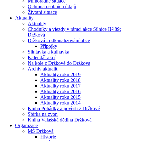
Mimořádné situace
Ochrana osobních údajů
Životní situace
Aktuality
Aktuality
Chodníky a vjezdy v rámci akce Silnice II⁄489:
Držková
Držková - odkanalizování obce
Přípojky
Slintavka a kulhavka
Kalendář akcí
Na kole z Držkové do Držkova
Archiv aktualit
Aktuality roku 2019
Aktuality roku 2018
Aktuality roku 2017
Aktuality roku 2016
Aktuality roku 2015
Aktuality roku 2014
Kniha Pohádky a pověsti z Držkové
Sbírka na zvon
Kniha Valašská dědina Držková
Organizace
MŠ Držková
Historie