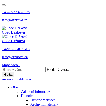
+420 577 467 515
info@drzkova.cz
Obec
Držková
Obec
Držková
+420 577 467 515
info@drzkova.cz
Mapa webu
Hledaný výraz
Hledat
rozšířené vyhledávání
Obec
Základní informace
Historie
Historie v datech
Archivní materiály