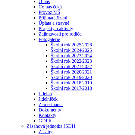
O nás
Co nás čeká
Provoz MŠ
Přijímací řízení
Úplata a stravné
Projekty a aktivity
Zajímavosti pro rodiče
Fotogalerie
Školní rok 2025⁄2026
Školní rok 2024⁄2025
Školní rok 2023⁄2024
Školní rok 2022⁄2023
Školní rok 2021⁄2022
Školní rok 2020⁄2021
Školní rok 2019⁄2020
Školní rok 2018⁄2019
Školní rok 2017⁄2018
Jídelna
Jídelníček
Zaměstnanci
Dokumenty
Kontakty
GDPR
Zásahová jednotka JSDH
Zásahy