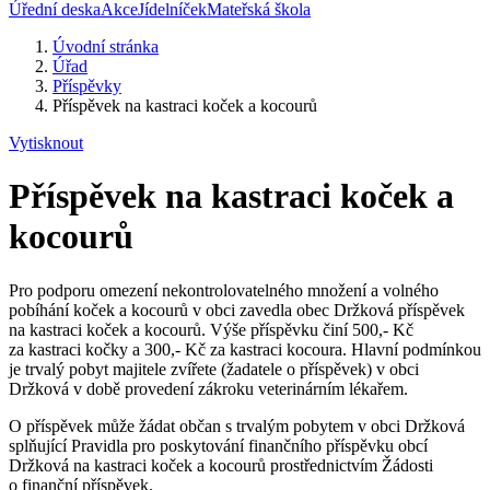
Úřední deska
Akce
Jídelníček
Mateřská škola
Úvodní stránka
Úřad
Příspěvky
Příspěvek na kastraci koček a kocourů
Vytisknout
Příspěvek na kastraci koček a
kocourů
Pro podporu omezení nekontrolovatelného množení a volného
pobíhání koček a kocourů v obci zavedla obec Držková příspěvek
na kastraci koček a kocourů. Výše příspěvku činí 500,- Kč
za kastraci kočky a 300,- Kč za kastraci kocoura. Hlavní podmínkou
je trvalý pobyt majitele zvířete (žadatele o příspěvek) v obci
Držková v době provedení zákroku veterinárním lékařem.
O příspěvek může žádat občan s trvalým pobytem v obci Držková
splňující Pravidla pro poskytování finančního příspěvku obcí
Držková na kastraci koček a kocourů prostřednictvím Žádosti
o finanční příspěvek.