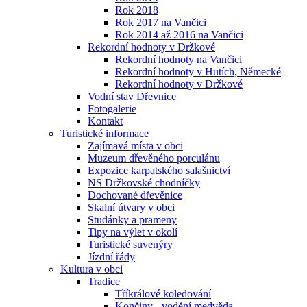
Rok 2018
Rok 2017 na Vančici
Rok 2014 až 2016 na Vančici
Rekordní hodnoty v Držkové
Rekordní hodnoty na Vančici
Rekordní hodnoty v Hutích, Německé
Rekordní hodnoty v Držkové
Vodní stav Dřevnice
Fotogalerie
Kontakt
Turistické informace
Zajímavá místa v obci
Muzeum dřevěného porculánu
Expozice karpatského salašnictví
NS Držkovské chodníčky
Dochované dřevěnice
Skalní útvary v obci
Studánky a prameny
Tipy na výlet v okolí
Turistické suvenýry
Jízdní řády
Kultura v obci
Tradice
Tříkrálové koledování
Končiny - vodění medvěda