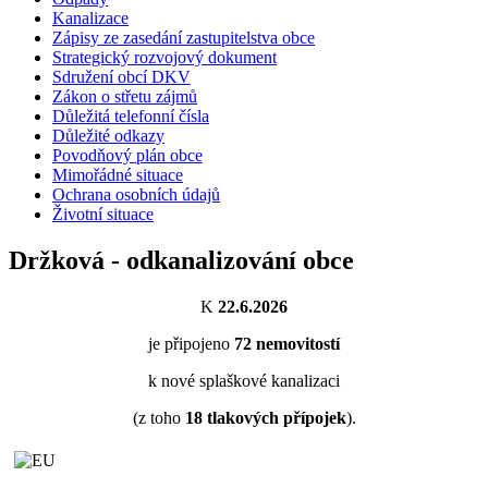
Kanalizace
Zápisy ze zasedání zastupitelstva obce
Strategický rozvojový dokument
Sdružení obcí DKV
Zákon o střetu zájmů
Důležitá telefonní čísla
Důležité odkazy
Povodňový plán obce
Mimořádné situace
Ochrana osobních údajů
Životní situace
Držková - odkanalizování obce
K
22.6.2026
je připojeno
72
nemovitostí
k nové splaškové kanalizaci
(z toho
18
tlakových přípojek
).