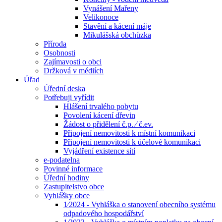
Vynášení Mařeny
Velikonoce
Stavění a kácení máje
Mikulášská obchůzka
Příroda
Osobnosti
Zajímavosti o obci
Držková v médiích
Úřad
Úřední deska
Potřebuji vyřídit
Hlášení trvalého pobytu
Povolení kácení dřevin
Žádost o přidělení č.p. ⁄ č.ev.
Připojení nemovitosti k místní komunikaci
Připojení nemovitosti k účelové komunikaci
Vyjádření existence sítí
e-podatelna
Povinné informace
Úřední hodiny
Zastupitelstvo obce
Vyhlášky obce
1⁄2024 - Vyhláška o stanovení obecního systému
odpadového hospodářství