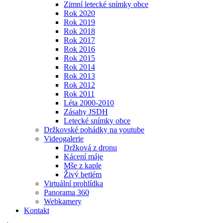
Zimní letecké snímky obce
Rok 2020
Rok 2019
Rok 2018
Rok 2017
Rok 2016
Rok 2015
Rok 2014
Rok 2013
Rok 2012
Rok 2011
Léta 2000-2010
Zásahy JSDH
Letecké snímky obce
Držkovské pohádky na youtube
Videogalerie
Držková z dronu
Kácení máje
Mše z kaple
Živý betlém
Virtuální prohlídka
Panorama 360
Webkamery
Kontakt