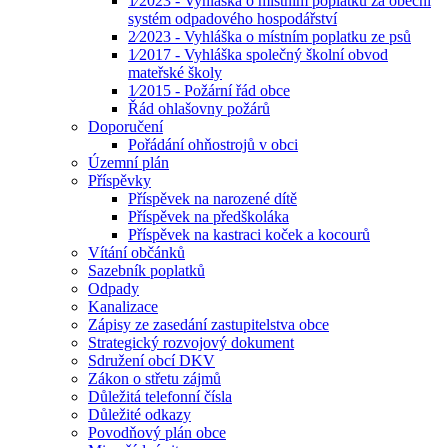
1⁄2023 - Vyhláška o místním poplatku za obecní
systém odpadového hospodářství
2⁄2023 - Vyhláška o místním poplatku ze psů
1⁄2017 - Vyhláška společný školní obvod
mateřské školy
1⁄2015 - Požární řád obce
Řád ohlašovny požárů
Doporučení
Pořádání ohňostrojů v obci
Územní plán
Příspěvky
Příspěvek na narozené dítě
Příspěvek na předškoláka
Příspěvek na kastraci koček a kocourů
Vítání občánků
Sazebník poplatků
Odpady
Kanalizace
Zápisy ze zasedání zastupitelstva obce
Strategický rozvojový dokument
Sdružení obcí DKV
Zákon o střetu zájmů
Důležitá telefonní čísla
Důležité odkazy
Povodňový plán obce