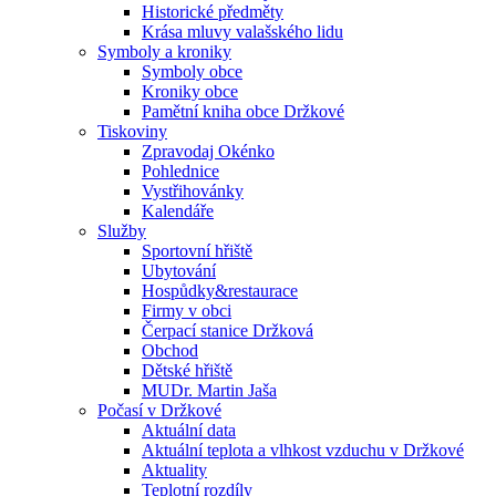
Historické předměty
Krása mluvy valašského lidu
Symboly a kroniky
Symboly obce
Kroniky obce
Pamětní kniha obce Držkové
Tiskoviny
Zpravodaj Okénko
Pohlednice
Vystřihovánky
Kalendáře
Služby
Sportovní hřiště
Ubytování
Hospůdky&restaurace
Firmy v obci
Čerpací stanice Držková
Obchod
Dětské hřiště
MUDr. Martin Jaša
Počasí v Držkové
Aktuální data
Aktuální teplota a vlhkost vzduchu v Držkové
Aktuality
Teplotní rozdíly