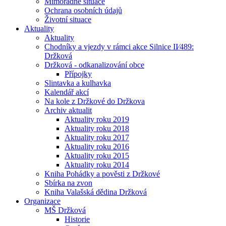
Mimořádné situace
Ochrana osobních údajů
Životní situace
Aktuality
Aktuality
Chodníky a vjezdy v rámci akce Silnice II⁄489:
Držková
Držková - odkanalizování obce
Přípojky
Slintavka a kulhavka
Kalendář akcí
Na kole z Držkové do Držkova
Archiv aktualit
Aktuality roku 2019
Aktuality roku 2018
Aktuality roku 2017
Aktuality roku 2016
Aktuality roku 2015
Aktuality roku 2014
Kniha Pohádky a pověsti z Držkové
Sbírka na zvon
Kniha Valašská dědina Držková
Organizace
MŠ Držková
Historie