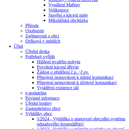
Vynášení Mařeny
Velikonoce
Stavění a kácení máje
Mikulášská obchůzka
Příroda
Osobnosti
Zajímavosti o obci
Držková v médiích
Úřad
Úřední deska
Potřebuji vyřídit
Hlášení trvalého pobytu
Povolení kácení dřevin
Žádost o přidělení č.p. ⁄ č.ev.
Připojení nemovitosti k místní komunikaci
Připojení nemovitosti k účelové komunikaci
Vyjádření existence sítí
e-podatelna
Povinné informace
Úřední hodiny
Zastupitelstvo obce
Vyhlášky obce
1⁄2024 - Vyhláška o stanovení obecního systému
odpadového hospodářství