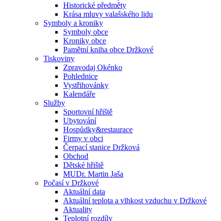
Historické předměty
Krása mluvy valašského lidu
Symboly a kroniky
Symboly obce
Kroniky obce
Pamětní kniha obce Držkové
Tiskoviny
Zpravodaj Okénko
Pohlednice
Vystřihovánky
Kalendáře
Služby
Sportovní hřiště
Ubytování
Hospůdky&restaurace
Firmy v obci
Čerpací stanice Držková
Obchod
Dětské hřiště
MUDr. Martin Jaša
Počasí v Držkové
Aktuální data
Aktuální teplota a vlhkost vzduchu v Držkové
Aktuality
Teplotní rozdíly