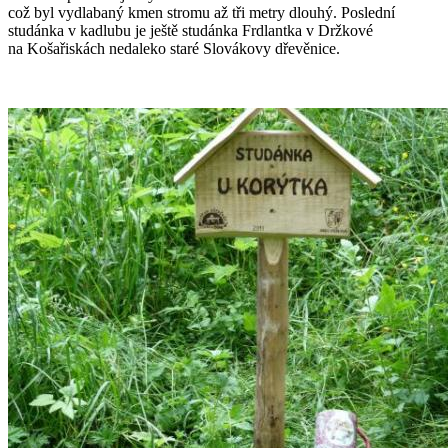
což byl vydlabaný kmen stromu až tři metry dlouhý. Poslední
studánka v kadlubu je ještě studánka Frdlantka v Držkové
na Košařiskách nedaleko staré Slovákovy dřevěnice.