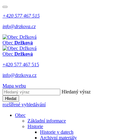
+420 577 467 515
info@drzkova.cz
Obec
Držková
Obec
Držková
+420 577 467 515
info@drzkova.cz
Mapa webu
Hledaný výraz
Hledat
rozšířené vyhledávání
Obec
Základní informace
Historie
Historie v datech
Archivní materiály