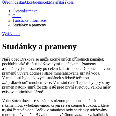
Úřední deska
Akce
Jídelníček
Mateřská škola
Úvodní stránka
Obec
Turistické informace
Studánky a prameny
Vytisknout
Studánky a prameny
Naše obec Držková se může kromě jiných přírodních památek
pochlubit také třinácti udržovanými studánkami. Prameny
a studánky jsou rozesety po celém katastru obce. Dokonce u dvou
pramenů vyvěrá dodnes i slabě mineralizovaná sirnatá voda.
V minulosti bylo takových studánek s lidově řečenou
„záprdkovicou“ mnohem více. V místní části Teplice byl prý sirný
pramen natolik silný, že zde ještě před první světovou válkou měly
existovat primitivní lázně.
V dnešních dnech se setkáme s různou podobou studánek -
s kamennou, vybetonovanou, či jen se zaraženou trubkou, z které
tryská čerstvá voda. Avšak v minulosti byly studánky udržovány
mnohem půvabněji. Býval do nich většinou vsazen tzv. kadlubek -