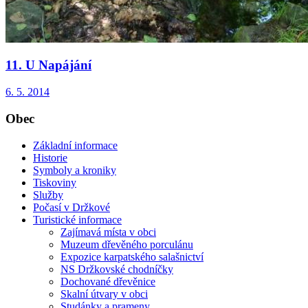
11. U Napájání
6. 5. 2014
Obec
Základní informace
Historie
Symboly a kroniky
Tiskoviny
Služby
Počasí v Držkové
Turistické informace
Zajímavá místa v obci
Muzeum dřevěného porculánu
Expozice karpatského salašnictví
NS Držkovské chodníčky
Dochované dřevěnice
Skalní útvary v obci
Studánky a prameny