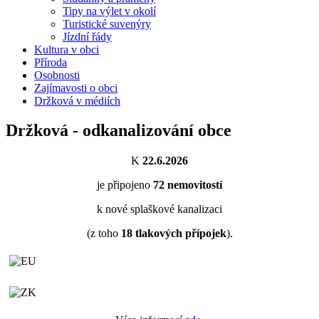
Tipy na výlet v okolí
Turistické suvenýry
Jízdní řády
Kultura v obci
Příroda
Osobnosti
Zajímavosti o obci
Držková v médiích
Držková - odkanalizování obce
K
22.6.2026
je připojeno
72
nemovitostí
k nové splaškové kanalizaci
(z toho
18
tlakových přípojek
).