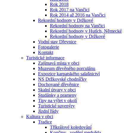
Rok 2018
Rok 2017 na Vančici
Rok 2014 až 2016 na Vančici
Rekordní hodnoty v Držkové
Rekordní hodnoty na Vančici
Rekordní hodnoty v Hutích, Německé
Rekordní hodnoty v Držkové
Vodní stav Dřevnice
Fotogalerie
Kontakt
Turistické informace
Zajímavá místa v obci
Muzeum dřevěného porculánu
Expozice karpatského salašnictví
NS Držkovské chodníčky
Dochované dřevěnice
Skalní útvary v obci
Studánky a prameny
Tipy na výlet v okolí
Turistické suvenýry
Jízdní řády
Kultura v obci
Tradice
Tříkrálové koledování
Končiny - vodění medvěda