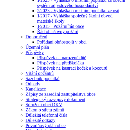
1⁄2023 - Vyhláška o místním poplatku za obecní
systém odpadového hospodářství
2⁄2023 - Vyhláška o místním poplatku ze psů
1⁄2017 - Vyhláška společný školní obvod
mateřské školy
1⁄2015 - Požární řád obce
Řád ohlašovny požárů
Doporučení
Pořádání ohňostrojů v obci
Územní plán
Příspěvky
Příspěvek na narozené dítě
Příspěvek na předškoláka
Příspěvek na kastraci koček a kocourů
Vítání občánků
Sazebník poplatků
Odpady
Kanalizace
Zápisy ze zasedání zastupitelstva obce
Strategický rozvojový dokument
Sdružení obcí DKV
Zákon o střetu zájmů
Důležitá telefonní čísla
Důležité odkazy
Povodňový plán obce