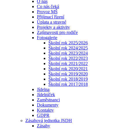
O nás
Co nás čeká
Provoz MŠ
Přijímací řízení
Úplata a stravné
Projekty a aktivity
Zajímavosti pro rodiče
Fotogalerie
Školní rok 2025⁄2026
Školní rok 2024⁄2025
Školní rok 2023⁄2024
Školní rok 2022⁄2023
Školní rok 2021⁄2022
Školní rok 2020⁄2021
Školní rok 2019⁄2020
Školní rok 2018⁄2019
Školní rok 2017⁄2018
Jídelna
Jídelníček
Zaměstnanci
Dokumenty
Kontakty
GDPR
Zásahová jednotka JSDH
Zásahy