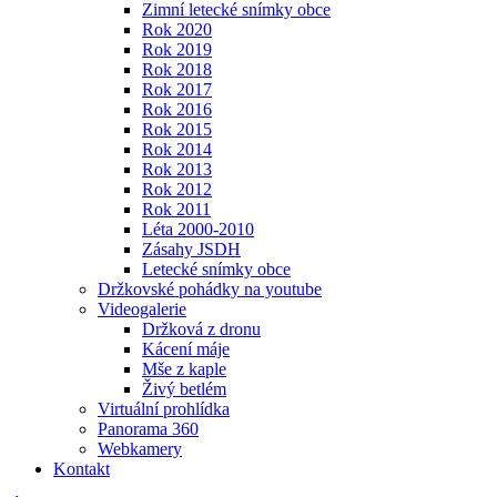
Zimní letecké snímky obce
Rok 2020
Rok 2019
Rok 2018
Rok 2017
Rok 2016
Rok 2015
Rok 2014
Rok 2013
Rok 2012
Rok 2011
Léta 2000-2010
Zásahy JSDH
Letecké snímky obce
Držkovské pohádky na youtube
Videogalerie
Držková z dronu
Kácení máje
Mše z kaple
Živý betlém
Virtuální prohlídka
Panorama 360
Webkamery
Kontakt