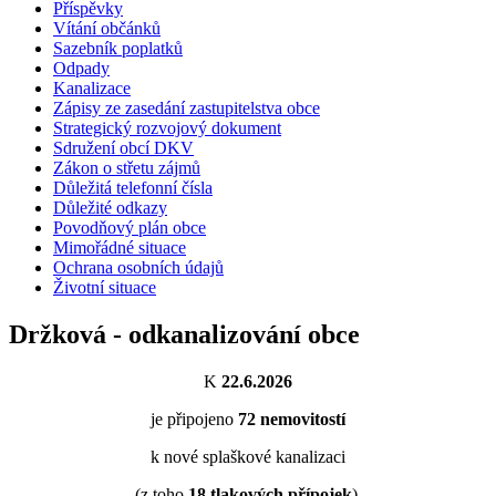
Příspěvky
Vítání občánků
Sazebník poplatků
Odpady
Kanalizace
Zápisy ze zasedání zastupitelstva obce
Strategický rozvojový dokument
Sdružení obcí DKV
Zákon o střetu zájmů
Důležitá telefonní čísla
Důležité odkazy
Povodňový plán obce
Mimořádné situace
Ochrana osobních údajů
Životní situace
Držková - odkanalizování obce
K
22.6.2026
je připojeno
72
nemovitostí
k nové splaškové kanalizaci
(z toho
18
tlakových přípojek
).