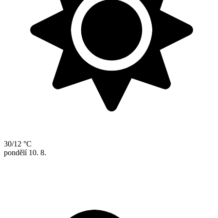
30/12 °C
pondělí
10. 8.