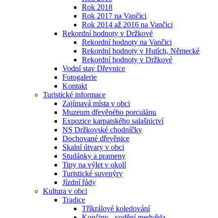
Rok 2018
Rok 2017 na Vančici
Rok 2014 až 2016 na Vančici
Rekordní hodnoty v Držkové
Rekordní hodnoty na Vančici
Rekordní hodnoty v Hutích, Německé
Rekordní hodnoty v Držkové
Vodní stav Dřevnice
Fotogalerie
Kontakt
Turistické informace
Zajímavá místa v obci
Muzeum dřevěného porculánu
Expozice karpatského salašnictví
NS Držkovské chodníčky
Dochované dřevěnice
Skalní útvary v obci
Studánky a prameny
Tipy na výlet v okolí
Turistické suvenýry
Jízdní řády
Kultura v obci
Tradice
Tříkrálové koledování
Končiny - vodění medvěda