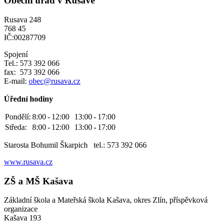
Obecní úřad v Rusavě
Rusava 248
768 45
IČ:00287709
Spojení
Tel.: 573 392 066
fax: 573 392 066
E-mail:
obec@rusava.cz
Úřední hodiny
Pondělí:
8:00
-
12:00
13:00
-
17:00
Středa:
8:00
-
12:00
13:00
-
17:00
Starosta Bohumil Škarpich tel.: 573 392 066
www.rusava.cz
ZŠ a MŠ Kašava
Základní škola a Mateřská škola Kašava, okres Zlín, příspěvková
organizace
Kašava 193