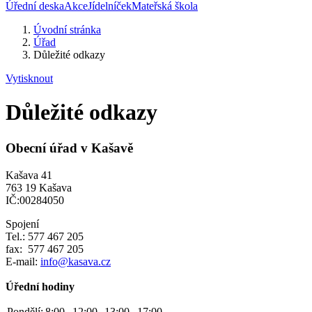
Úřední deska
Akce
Jídelníček
Mateřská škola
Úvodní stránka
Úřad
Důležité odkazy
Vytisknout
Důležité odkazy
Obecní úřad v Kašavě
Kašava 41
763 19 Kašava
IČ:00284050
Spojení
Tel.: 577 467 205
fax: 577 467 205
E-mail:
info@kasava.cz
Úřední hodiny
Pondělí:
8:00
-
12:00
13:00
-
17:00