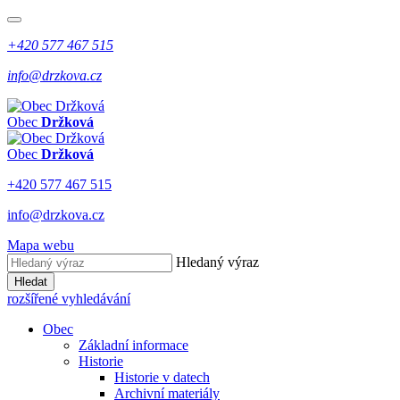
+420 577 467 515
info@drzkova.cz
Obec
Držková
Obec
Držková
+420 577 467 515
info@drzkova.cz
Mapa webu
Hledaný výraz
Hledat
rozšířené vyhledávání
Obec
Základní informace
Historie
Historie v datech
Archivní materiály