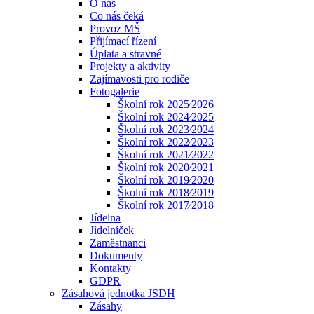
O nás
Co nás čeká
Provoz MŠ
Přijímací řízení
Úplata a stravné
Projekty a aktivity
Zajímavosti pro rodiče
Fotogalerie
Školní rok 2025⁄2026
Školní rok 2024⁄2025
Školní rok 2023⁄2024
Školní rok 2022⁄2023
Školní rok 2021⁄2022
Školní rok 2020⁄2021
Školní rok 2019⁄2020
Školní rok 2018⁄2019
Školní rok 2017⁄2018
Jídelna
Jídelníček
Zaměstnanci
Dokumenty
Kontakty
GDPR
Zásahová jednotka JSDH
Zásahy