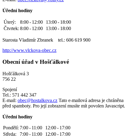
Úřední hodiny
Úterý:
8:00
-
12:00
13:00
-
18:00
Čtvrtek:
8:00
-
12:00
13:00
-
18:00
Starosta Vladimír Zbranek tel.: 606 619 900
http://www.vlckova-obec.cz
Obecní úřad v Hošťálkové
Hošťálková 3
756 22
Spojení
Tel.: 571 442 347
E-mail:
obec@hostalkova.cz
Tato e-mailová adresa je chráněna
před spamboty. Pro její zobrazení musíte mít povolen Javascript.
Úřední hodiny
Pondělí:
7:00
-
11:00
12:00
-
17:00
Středa:
7:00
-
11:00
12:00
-
17:00