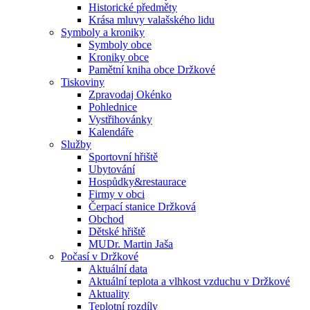
Historické předměty
Krása mluvy valašského lidu
Symboly a kroniky
Symboly obce
Kroniky obce
Pamětní kniha obce Držkové
Tiskoviny
Zpravodaj Okénko
Pohlednice
Vystřihovánky
Kalendáře
Služby
Sportovní hřiště
Ubytování
Hospůdky&restaurace
Firmy v obci
Čerpací stanice Držková
Obchod
Dětské hřiště
MUDr. Martin Jaša
Počasí v Držkové
Aktuální data
Aktuální teplota a vlhkost vzduchu v Držkové
Aktuality
Teplotní rozdíly