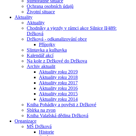
Mimořádné situace
Ochrana osobních údajů
Životní situace
Aktuality
Aktuality
Chodníky a vjezdy v rámci akce Silnice II⁄489:
Držková
Držková - odkanalizování obce
Přípojky
Slintavka a kulhavka
Kalendář akcí
Na kole z Držkové do Držkova
Archiv aktualit
Aktuality roku 2019
Aktuality roku 2018
Aktuality roku 2017
Aktuality roku 2016
Aktuality roku 2015
Aktuality roku 2014
Kniha Pohádky a pověsti z Držkové
Sbírka na zvon
Kniha Valašská dědina Držková
Organizace
MŠ Držková
Historie