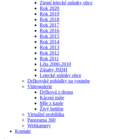
Zimní letecké snímky obce
Rok 2020
Rok 2019
Rok 2018
Rok 2017
Rok 2016
Rok 2015
Rok 2014
Rok 2013
Rok 2012
Rok 2011
Léta 2000-2010
Zásahy JSDH
Letecké snímky obce
Držkovské pohádky na youtube
Videogalerie
Držková z dronu
Kácení máje
Mše z kaple
Živý betlém
Virtuální prohlídka
Panorama 360
Webkamery
Kontakt