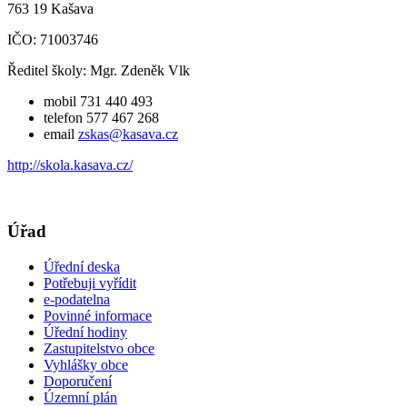
763 19 Kašava
IČO: 71003746
Ředitel školy: Mgr. Zdeněk Vlk
mobil 731 440 493
telefon 577 467 268
email
zskas@kasava.cz
http://skola.kasava.cz/
Úřad
Úřední deska
Potřebuji vyřídit
e-podatelna
Povinné informace
Úřední hodiny
Zastupitelstvo obce
Vyhlášky obce
Doporučení
Územní plán