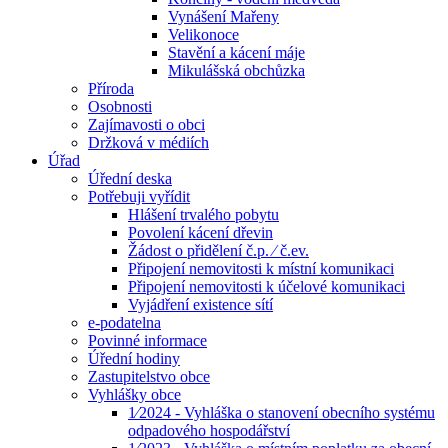
Vynášení Mařeny
Velikonoce
Stavění a kácení máje
Mikulášská obchůzka
Příroda
Osobnosti
Zajímavosti o obci
Držková v médiích
Úřad
Úřední deska
Potřebuji vyřídit
Hlášení trvalého pobytu
Povolení kácení dřevin
Žádost o přidělení č.p. ⁄ č.ev.
Připojení nemovitosti k místní komunikaci
Připojení nemovitosti k účelové komunikaci
Vyjádření existence sítí
e-podatelna
Povinné informace
Úřední hodiny
Zastupitelstvo obce
Vyhlášky obce
1⁄2024 - Vyhláška o stanovení obecního systému
odpadového hospodářství