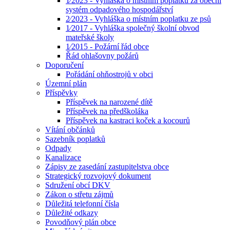
1⁄2023 - Vyhláška o místním poplatku za obecní
systém odpadového hospodářství
2⁄2023 - Vyhláška o místním poplatku ze psů
1⁄2017 - Vyhláška společný školní obvod
mateřské školy
1⁄2015 - Požární řád obce
Řád ohlašovny požárů
Doporučení
Pořádání ohňostrojů v obci
Územní plán
Příspěvky
Příspěvek na narozené dítě
Příspěvek na předškoláka
Příspěvek na kastraci koček a kocourů
Vítání občánků
Sazebník poplatků
Odpady
Kanalizace
Zápisy ze zasedání zastupitelstva obce
Strategický rozvojový dokument
Sdružení obcí DKV
Zákon o střetu zájmů
Důležitá telefonní čísla
Důležité odkazy
Povodňový plán obce