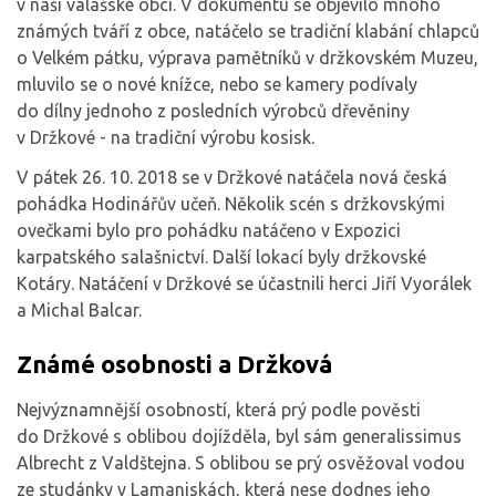
v naší valašské obci. V dokumentu se objevilo mnoho
známých tváří z obce, natáčelo se tradiční klabání chlapců
o Velkém pátku, výprava pamětníků v držkovském Muzeu,
mluvilo se o nové knížce, nebo se kamery podívaly
do dílny jednoho z posledních výrobců dřevěniny
v Držkové - na tradiční výrobu kosisk.
V pátek 26. 10. 2018 se v Držkové natáčela nová česká
pohádka Hodinářův učeň. Několik scén s držkovskými
ovečkami bylo pro pohádku natáčeno v Expozici
karpatského salašnictví. Další lokací byly držkovské
Kotáry. Natáčení v Držkové se účastnili herci Jiří Vyorálek
a Michal Balcar.
Známé osobnosti a Držková
Nejvýznamnější osobností, která prý podle pověsti
do Držkové s oblibou dojížděla, byl sám generalissimus
Albrecht z Valdštejna. S oblibou se prý osvěžoval vodou
ze studánky v Lamaniskách, která nese dodnes jeho