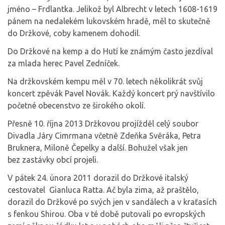
jméno – Frdlantka. Jelikož byl Albrecht v letech 1608-1619
pánem na nedalekém lukovském hradě, měl to skutečně
do Držkové, coby kamenem dohodil.
Do Držkové na kemp a do Hutí ke známým často jezdíval
za mlada herec Pavel Zedníček.
Na držkovském kempu měl v 70. letech několikrát svůj
koncert zpěvák Pavel Novák. Každý koncert prý navštívilo
početné obecenstvo ze širokého okolí.
Přesně 10. října 2013 Držkovou projížděl celý soubor
Divadla Járy Cimrmana včetně Zdeňka Svěráka, Petra
Bruknera, Miloně Čepelky a další. Bohužel však jen
bez zastávky obcí projeli.
V pátek 24. února 2011 dorazil do Držkové italský
cestovatel Gianluca Ratta. Ač byla zima, až praštělo,
dorazil do Držkové po svých jen v sandálech a v kraťasích
s fenkou Shirou. Oba v té době putovali po evropských