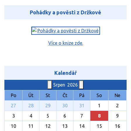
Pohádky a pověsti z Držkové
Více o knize zde.
Kalendář
Srpen
2026
Po
Út
St
Čt
Pá
So
Ne
27
28
29
30
31
1
2
3
4
5
6
7
8
9
10
11
12
13
14
15
16