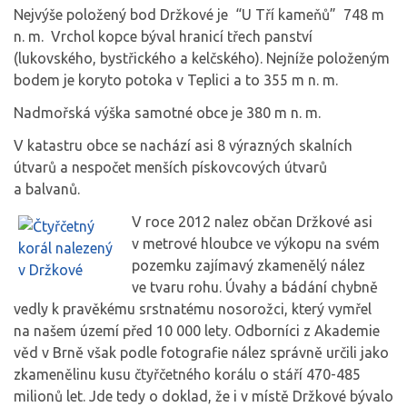
Nejvýše položený bod Držkové je “U Tří kameňů” 748 m
n. m. Vrchol kopce býval hranicí třech panství
(lukovského, bystřického a kelčského). Nejníže položeným
bodem je koryto potoka v Teplici a to 355 m n. m.
Nadmořská výška samotné obce je 380 m n. m.
V katastru obce se nachází asi 8 výrazných skalních
útvarů a nespočet menších pískovcových útvarů
a balvanů.
V roce 2012 nalez občan Držkové as
i
v metrové hloubce ve výkopu na svém
pozemku zajímavý zkamenělý nález
ve tvaru rohu. Úvahy a bádání chybně
vedly k pravěkému srstnatému nosorožci, který vymřel
na našem území před 10 000 lety. Odborníci z Akademie
věd v Brně však podle fotografie nález správně určili jako
zkamenělinu kusu čtyřčetného korálu o stáří 470-485
milionů let. Jde tedy o doklad, že i v místě Držkové bývalo