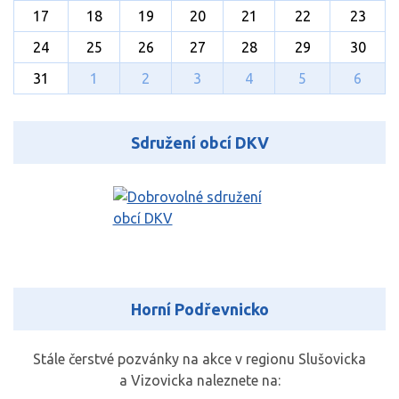
17
18
19
20
21
22
23
24
25
26
27
28
29
30
31
1
2
3
4
5
6
Sdružení obcí DKV
Horní Podřevnicko
Stále čerstvé pozvánky na akce v regionu Slušovicka
a Vizovicka naleznete na: