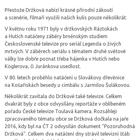
Přestože Držková nabízí krásné přírodní zákoutí
a scenérie, filmaři využili našich kulis pouze několikrát.
V květnu roku 1971 byly v držkovských Ráztokách
a Hutích natáčeny záběry brněnským studiem
Československé televize pro seriál Legenda o živých
mrtvých. V záběrech seriálu s tématem druhé světové
války lze dobře poznat třeba hájenka v Hutích nebo
Köglerova, či Juránkova usedlost.
V 80. letech proběhlo natáčení u Slovákovy dřevěnice
na Košařiskách besedy u cimbálu s Jarmilou Šulákovou.
Několikrát zavítala do Držkové také televize. Celkem
dvakrát byly z obce odvysílány reportáže v oblíbeném
pořadu České televize Toulavá kamera. Rozsáhleji
zpracovaného tématu obce se Držková dočkala na jaře
2016, kdy byl na ČT 2 odvysílán dokument "Pozoruhodná
Držková". Celkem dva natáčení dny strávil televizní štáb