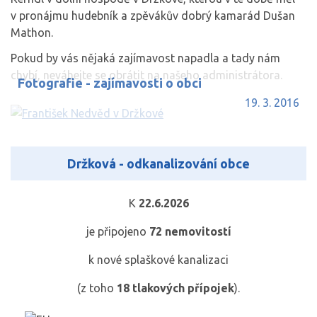
v pronájmu hudebník a zpěvákův dobrý kamarád Dušan
Mathon.
Pokud by vás nějaká zajímavost napadla a tady nám
chybí, neváhejte se obrátit na našeho administrátora.
Fotografie - zajímavosti o obci
19. 3. 2016
Držková - odkanalizování obce
K
22.6.2026
je připojeno
72
nemovitostí
k nové splaškové kanalizaci
(z toho
18
tlakových přípojek
).