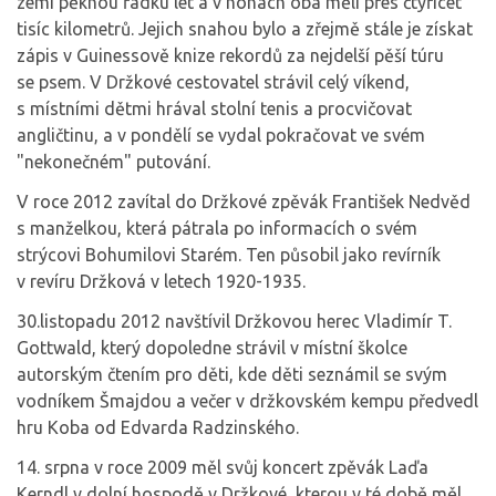
zemí pěknou řádku let a v nohách oba měli přes čtyřicet
tisíc kilometrů. Jejich snahou bylo a zřejmě stále je získat
zápis v Guinessově knize rekordů za nejdelší pěší túru
se psem. V Držkové cestovatel strávil celý víkend,
s místními dětmi hrával stolní tenis a procvičovat
angličtinu, a v pondělí se vydal pokračovat ve svém
"nekonečném" putování.
V roce 2012 zavítal do Držkové zpěvák František Nedvěd
s manželkou, která pátrala po informacích o svém
strýcovi Bohumilovi Starém. Ten působil jako revírník
v revíru Držková v letech 1920-1935.
30.listopadu 2012 navštívil Držkovou herec Vladimír T.
Gottwald, který dopoledne strávil v místní školce
autorským čtením pro děti, kde děti seznámil se svým
vodníkem Šmajdou a večer v držkovském kempu předvedl
hru Koba od Edvarda Radzinského.
14. srpna v roce 2009 měl svůj koncert zpěvák Laďa
Kerndl v dolní hospodě v Držkové, kterou v té době měl