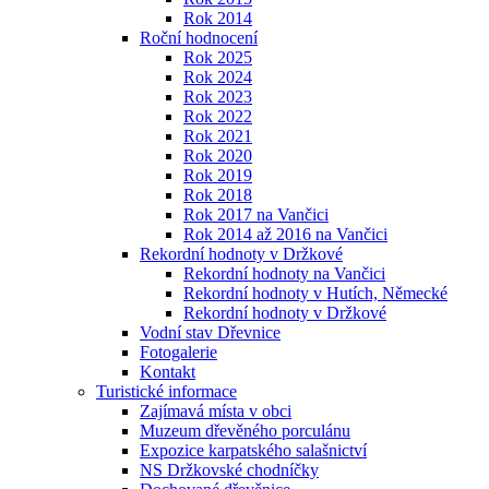
Rok 2014
Roční hodnocení
Rok 2025
Rok 2024
Rok 2023
Rok 2022
Rok 2021
Rok 2020
Rok 2019
Rok 2018
Rok 2017 na Vančici
Rok 2014 až 2016 na Vančici
Rekordní hodnoty v Držkové
Rekordní hodnoty na Vančici
Rekordní hodnoty v Hutích, Německé
Rekordní hodnoty v Držkové
Vodní stav Dřevnice
Fotogalerie
Kontakt
Turistické informace
Zajímavá místa v obci
Muzeum dřevěného porculánu
Expozice karpatského salašnictví
NS Držkovské chodníčky