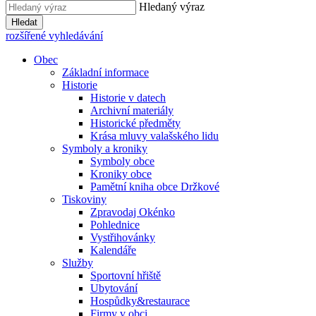
Hledaný výraz
Hledat
rozšířené vyhledávání
Obec
Základní informace
Historie
Historie v datech
Archivní materiály
Historické předměty
Krása mluvy valašského lidu
Symboly a kroniky
Symboly obce
Kroniky obce
Pamětní kniha obce Držkové
Tiskoviny
Zpravodaj Okénko
Pohlednice
Vystřihovánky
Kalendáře
Služby
Sportovní hřiště
Ubytování
Hospůdky&restaurace
Firmy v obci