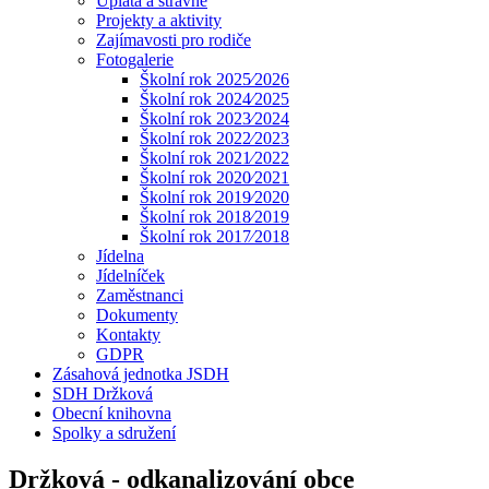
Úplata a stravné
Projekty a aktivity
Zajímavosti pro rodiče
Fotogalerie
Školní rok 2025⁄2026
Školní rok 2024⁄2025
Školní rok 2023⁄2024
Školní rok 2022⁄2023
Školní rok 2021⁄2022
Školní rok 2020⁄2021
Školní rok 2019⁄2020
Školní rok 2018⁄2019
Školní rok 2017⁄2018
Jídelna
Jídelníček
Zaměstnanci
Dokumenty
Kontakty
GDPR
Zásahová jednotka JSDH
SDH Držková
Obecní knihovna
Spolky a sdružení
Držková - odkanalizování obce