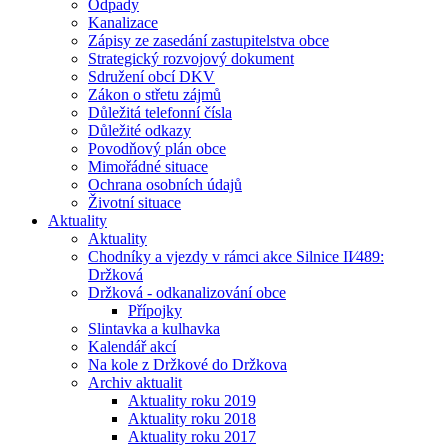
Odpady
Kanalizace
Zápisy ze zasedání zastupitelstva obce
Strategický rozvojový dokument
Sdružení obcí DKV
Zákon o střetu zájmů
Důležitá telefonní čísla
Důležité odkazy
Povodňový plán obce
Mimořádné situace
Ochrana osobních údajů
Životní situace
Aktuality
Aktuality
Chodníky a vjezdy v rámci akce Silnice II⁄489:
Držková
Držková - odkanalizování obce
Přípojky
Slintavka a kulhavka
Kalendář akcí
Na kole z Držkové do Držkova
Archiv aktualit
Aktuality roku 2019
Aktuality roku 2018
Aktuality roku 2017