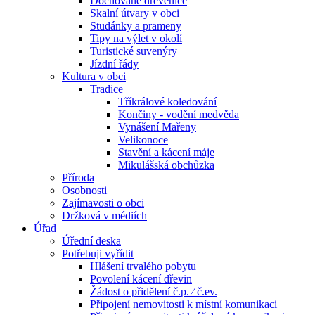
Dochované dřevěnice
Skalní útvary v obci
Studánky a prameny
Tipy na výlet v okolí
Turistické suvenýry
Jízdní řády
Kultura v obci
Tradice
Tříkrálové koledování
Končiny - vodění medvěda
Vynášení Mařeny
Velikonoce
Stavění a kácení máje
Mikulášská obchůzka
Příroda
Osobnosti
Zajímavosti o obci
Držková v médiích
Úřad
Úřední deska
Potřebuji vyřídit
Hlášení trvalého pobytu
Povolení kácení dřevin
Žádost o přidělení č.p. ⁄ č.ev.
Připojení nemovitosti k místní komunikaci