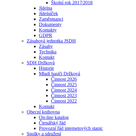
Školní rok 2017⁄2018
Jídelna
Jídelníček
Zaměstnanci
Dokumenty
Kontakty
GDPR
Zásahová jednotka JSDH
Zásahy
Technika
Kontakt
SDH Držková
Historie
Mladí hasiči Držková
Činnost 2026
Činnost 2025
Činnost 2024
Činnost 2023
Činnost 2022
Kontakt
Obecní knihovna
On-line katalog
Čtenářský řád
Provozní řád internetových stanic
Spolky a sdružení