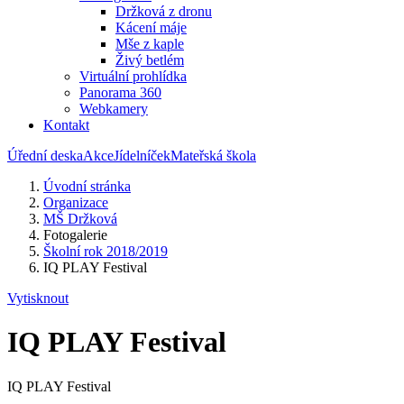
Držková z dronu
Kácení máje
Mše z kaple
Živý betlém
Virtuální prohlídka
Panorama 360
Webkamery
Kontakt
Úřední deska
Akce
Jídelníček
Mateřská škola
Úvodní stránka
Organizace
MŠ Držková
Fotogalerie
Školní rok 2018/2019
IQ PLAY Festival
Vytisknout
IQ PLAY Festival
IQ PLAY Festival