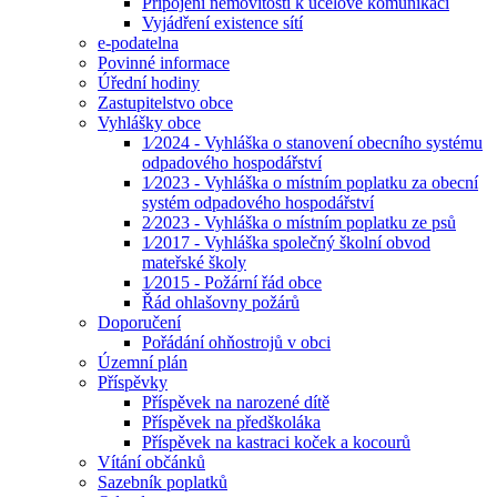
Připojení nemovitosti k účelové komunikaci
Vyjádření existence sítí
e-podatelna
Povinné informace
Úřední hodiny
Zastupitelstvo obce
Vyhlášky obce
1⁄2024 - Vyhláška o stanovení obecního systému
odpadového hospodářství
1⁄2023 - Vyhláška o místním poplatku za obecní
systém odpadového hospodářství
2⁄2023 - Vyhláška o místním poplatku ze psů
1⁄2017 - Vyhláška společný školní obvod
mateřské školy
1⁄2015 - Požární řád obce
Řád ohlašovny požárů
Doporučení
Pořádání ohňostrojů v obci
Územní plán
Příspěvky
Příspěvek na narozené dítě
Příspěvek na předškoláka
Příspěvek na kastraci koček a kocourů
Vítání občánků
Sazebník poplatků