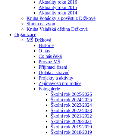
Aktuality roku 2016
Aktuality roku 2015
Aktuality roku 2014
Kniha Pohádky a pověsti z Držkové
Sbírka na zvon
Kniha Valašská dědina Držková
Organizace
MŠ Držková
Historie
O nás
Co nás čeká
Provoz MŠ
Přijímací řízení
Úplata a stravné
Projekty a aktivity
Zajímavosti pro rodiče
Fotogalerie
Školní rok 2025⁄2026
Školní rok 2024⁄2025
Školní rok 2023⁄2024
Školní rok 2022⁄2023
Školní rok 2021⁄2022
Školní rok 2020⁄2021
Školní rok 2019⁄2020
Školní rok 2018⁄2019