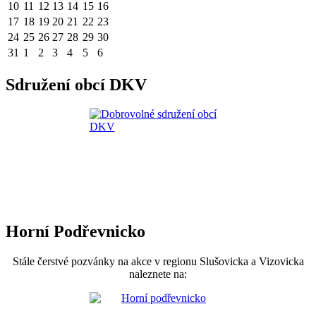
10
11
12
13
14
15
16
17
18
19
20
21
22
23
24
25
26
27
28
29
30
31
1
2
3
4
5
6
Sdružení obcí DKV
Horní Podřevnicko
Stále čerstvé pozvánky na akce v regionu Slušovicka a Vizovicka
naleznete na: