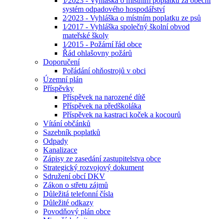
1⁄2023 - Vyhláška o místním poplatku za obecní
systém odpadového hospodářství
2⁄2023 - Vyhláška o místním poplatku ze psů
1⁄2017 - Vyhláška společný školní obvod
mateřské školy
1⁄2015 - Požární řád obce
Řád ohlašovny požárů
Doporučení
Pořádání ohňostrojů v obci
Územní plán
Příspěvky
Příspěvek na narozené dítě
Příspěvek na předškoláka
Příspěvek na kastraci koček a kocourů
Vítání občánků
Sazebník poplatků
Odpady
Kanalizace
Zápisy ze zasedání zastupitelstva obce
Strategický rozvojový dokument
Sdružení obcí DKV
Zákon o střetu zájmů
Důležitá telefonní čísla
Důležité odkazy
Povodňový plán obce