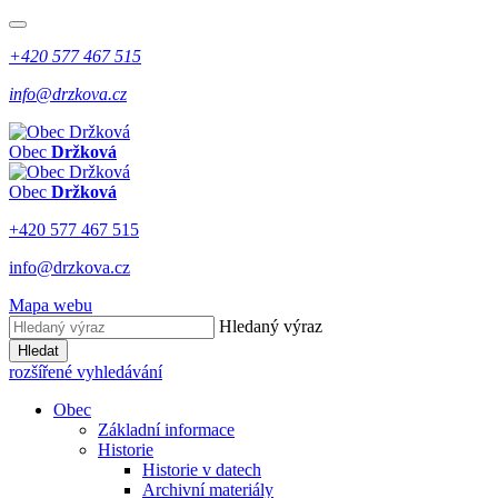
+420 577 467 515
info@drzkova.cz
Obec
Držková
Obec
Držková
+420 577 467 515
info@drzkova.cz
Mapa webu
Hledaný výraz
Hledat
rozšířené vyhledávání
Obec
Základní informace
Historie
Historie v datech
Archivní materiály