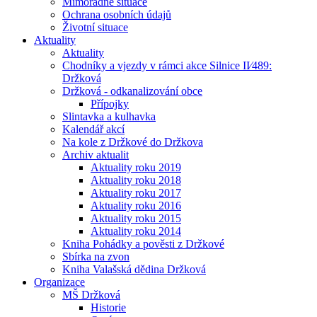
Mimořádné situace
Ochrana osobních údajů
Životní situace
Aktuality
Aktuality
Chodníky a vjezdy v rámci akce Silnice II⁄489:
Držková
Držková - odkanalizování obce
Přípojky
Slintavka a kulhavka
Kalendář akcí
Na kole z Držkové do Držkova
Archiv aktualit
Aktuality roku 2019
Aktuality roku 2018
Aktuality roku 2017
Aktuality roku 2016
Aktuality roku 2015
Aktuality roku 2014
Kniha Pohádky a pověsti z Držkové
Sbírka na zvon
Kniha Valašská dědina Držková
Organizace
MŠ Držková
Historie