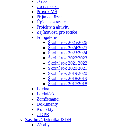
O nás
Co nás čeká
Provoz MŠ
Přijímací řízení
Úplata a stravné
Projekty a aktivity
Zajímavosti pro rodiče
Fotogalerie
Školní rok 2025⁄2026
Školní rok 2024⁄2025
Školní rok 2023⁄2024
Školní rok 2022⁄2023
Školní rok 2021⁄2022
Školní rok 2020⁄2021
Školní rok 2019⁄2020
Školní rok 2018⁄2019
Školní rok 2017⁄2018
Jídelna
Jídelníček
Zaměstnanci
Dokumenty
Kontakty
GDPR
Zásahová jednotka JSDH
Zásahy