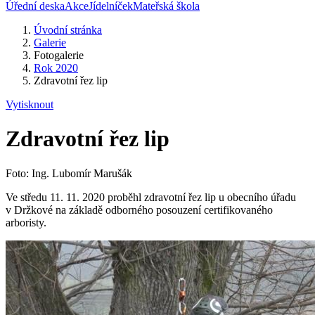
Úřední deska
Akce
Jídelníček
Mateřská škola
Úvodní stránka
Galerie
Fotogalerie
Rok 2020
Zdravotní řez lip
Vytisknout
Zdravotní řez lip
Foto: Ing. Lubomír Marušák
Ve středu 11. 11. 2020 proběhl zdravotní řez lip u obecního úřadu
v Držkové na základě odborného posouzení certifikovaného
arboristy.