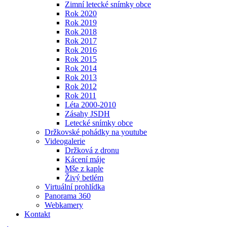
Zimní letecké snímky obce
Rok 2020
Rok 2019
Rok 2018
Rok 2017
Rok 2016
Rok 2015
Rok 2014
Rok 2013
Rok 2012
Rok 2011
Léta 2000-2010
Zásahy JSDH
Letecké snímky obce
Držkovské pohádky na youtube
Videogalerie
Držková z dronu
Kácení máje
Mše z kaple
Živý betlém
Virtuální prohlídka
Panorama 360
Webkamery
Kontakt