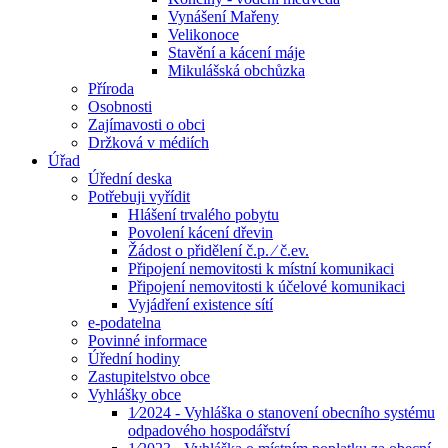
Vynášení Mařeny
Velikonoce
Stavění a kácení máje
Mikulášská obchůzka
Příroda
Osobnosti
Zajímavosti o obci
Držková v médiích
Úřad
Úřední deska
Potřebuji vyřídit
Hlášení trvalého pobytu
Povolení kácení dřevin
Žádost o přidělení č.p. ⁄ č.ev.
Připojení nemovitosti k místní komunikaci
Připojení nemovitosti k účelové komunikaci
Vyjádření existence sítí
e-podatelna
Povinné informace
Úřední hodiny
Zastupitelstvo obce
Vyhlášky obce
1⁄2024 - Vyhláška o stanovení obecního systému
odpadového hospodářství