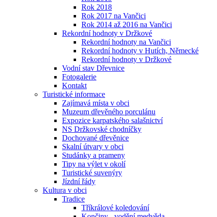
Rok 2018
Rok 2017 na Vančici
Rok 2014 až 2016 na Vančici
Rekordní hodnoty v Držkové
Rekordní hodnoty na Vančici
Rekordní hodnoty v Hutích, Německé
Rekordní hodnoty v Držkové
Vodní stav Dřevnice
Fotogalerie
Kontakt
Turistické informace
Zajímavá místa v obci
Muzeum dřevěného porculánu
Expozice karpatského salašnictví
NS Držkovské chodníčky
Dochované dřevěnice
Skalní útvary v obci
Studánky a prameny
Tipy na výlet v okolí
Turistické suvenýry
Jízdní řády
Kultura v obci
Tradice
Tříkrálové koledování
Končiny - vodění medvěda