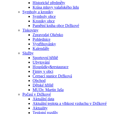
Historické předměty
Krása mluvy valašského lidu
Symboly a kroniky
Symboly obce
Kroniky obce
Pamětní kniha obce Držkové
Tiskoviny
Zpravodaj Okénko
Pohlednice
Vystřihovánky
Kalendáře
Služby
Sportovní hřiště
Ubytování
Hospůdky&restaurace
Firmy v obci
Čerpací stanice Držková
Obchod
Dětské hřiště
MUDr. Martin Jaša
Počasí v Držkové
Aktuální data
Aktuální teplota a vlhkost vzduchu v Držkové
Aktuality
Teplotní rozdíly