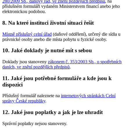
280/2009 Sb., daňový řád, ve znění pozdějších předpisů
, na
příslušném formuláři vydaném Ministerstvem financí anebo jeho
elektronickou podobou.
8. Na které instituci životní situaci řešit
Místně příslušný celní úřad
(daňové oddělení), určený dle sídla u
právnické osoby anebo dle místa pobytu u fyzické osoby.
10. Jaké doklady je nutné mít s sebou
Doklady jsou stanoveny
zákonem č. 353/2003 Sb., o spotřebních
daních, ve znění pozdějších předpisů
.
11. Jaké jsou potřebné formuláře a kde jsou k
dispozici
Příslušný formulář naleznete na
internetových stránkách Celní
správy České republiky
.
12. Jaké jsou poplatky a jak je lze uhradit
Správní poplatky nejsou stanoveny.