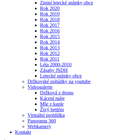
Zimní letecké snímky obce
Rok 2020
Rok 2019
Rok 2018
Rok 2017
Rok 2016
Rok 2015
Rok 2014
Rok 2013
Rok 2012
Rok 2011
Léta 2000-2010
Zásahy JSDH
Letecké snímky obce
Držkovské pohádky na youtube
Videogalerie
Držková z dronu
Kácení máje
Mše z kaple
Živý betlém
Virtuální prohlídka
Panorama 360
Webkamery
Kontakt