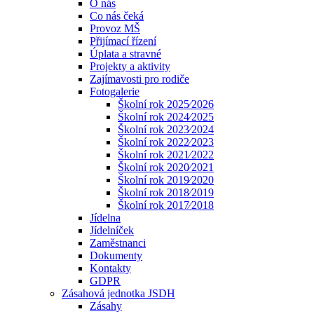
O nás
Co nás čeká
Provoz MŠ
Přijímací řízení
Úplata a stravné
Projekty a aktivity
Zajímavosti pro rodiče
Fotogalerie
Školní rok 2025⁄2026
Školní rok 2024⁄2025
Školní rok 2023⁄2024
Školní rok 2022⁄2023
Školní rok 2021⁄2022
Školní rok 2020⁄2021
Školní rok 2019⁄2020
Školní rok 2018⁄2019
Školní rok 2017⁄2018
Jídelna
Jídelníček
Zaměstnanci
Dokumenty
Kontakty
GDPR
Zásahová jednotka JSDH
Zásahy