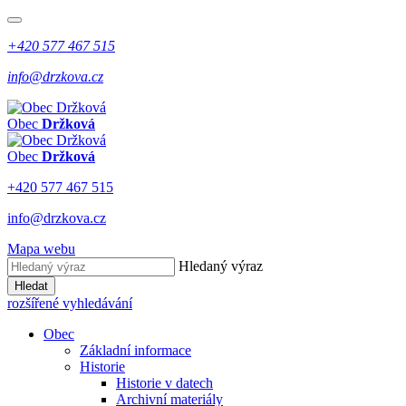
+420 577 467 515
info@drzkova.cz
Obec
Držková
Obec
Držková
+420 577 467 515
info@drzkova.cz
Mapa webu
Hledaný výraz
Hledat
rozšířené vyhledávání
Obec
Základní informace
Historie
Historie v datech
Archivní materiály