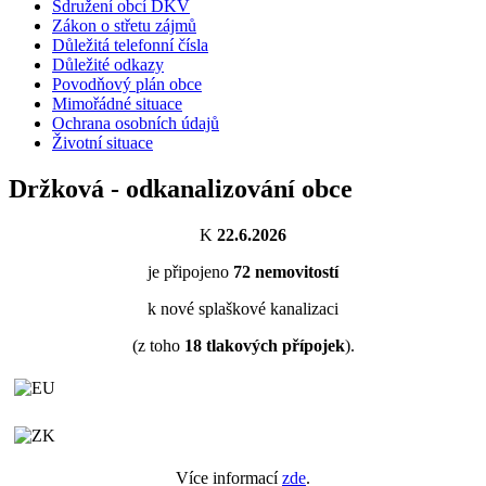
Sdružení obcí DKV
Zákon o střetu zájmů
Důležitá telefonní čísla
Důležité odkazy
Povodňový plán obce
Mimořádné situace
Ochrana osobních údajů
Životní situace
Držková - odkanalizování obce
K
22.6.2026
je připojeno
72
nemovitostí
k nové splaškové kanalizaci
(z toho
18
tlakových přípojek
).
Více informací
zde
.