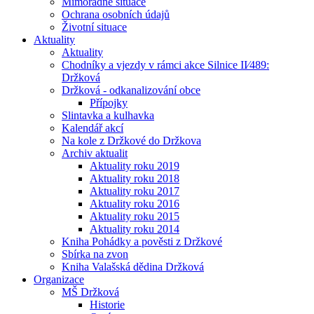
Mimořádné situace
Ochrana osobních údajů
Životní situace
Aktuality
Aktuality
Chodníky a vjezdy v rámci akce Silnice II⁄489:
Držková
Držková - odkanalizování obce
Přípojky
Slintavka a kulhavka
Kalendář akcí
Na kole z Držkové do Držkova
Archiv aktualit
Aktuality roku 2019
Aktuality roku 2018
Aktuality roku 2017
Aktuality roku 2016
Aktuality roku 2015
Aktuality roku 2014
Kniha Pohádky a pověsti z Držkové
Sbírka na zvon
Kniha Valašská dědina Držková
Organizace
MŠ Držková
Historie