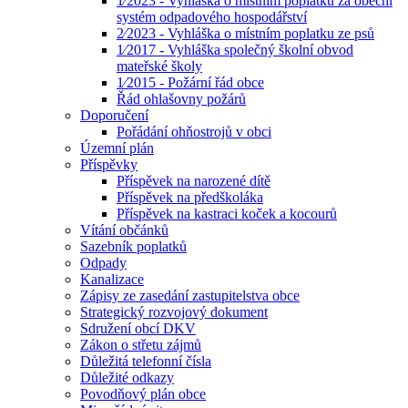
1⁄2023 - Vyhláška o místním poplatku za obecní
systém odpadového hospodářství
2⁄2023 - Vyhláška o místním poplatku ze psů
1⁄2017 - Vyhláška společný školní obvod
mateřské školy
1⁄2015 - Požární řád obce
Řád ohlašovny požárů
Doporučení
Pořádání ohňostrojů v obci
Územní plán
Příspěvky
Příspěvek na narozené dítě
Příspěvek na předškoláka
Příspěvek na kastraci koček a kocourů
Vítání občánků
Sazebník poplatků
Odpady
Kanalizace
Zápisy ze zasedání zastupitelstva obce
Strategický rozvojový dokument
Sdružení obcí DKV
Zákon o střetu zájmů
Důležitá telefonní čísla
Důležité odkazy
Povodňový plán obce