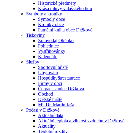
Historické předměty
Krása mluvy valašského lidu
Symboly a kroniky
Symboly obce
Kroniky obce
Pamětní kniha obce Držkové
Tiskoviny
Zpravodaj Okénko
Pohlednice
Vystřihovánky
Kalendáře
Služby
Sportovní hřiště
Ubytování
Hospůdky&restaurace
Firmy v obci
Čerpací stanice Držková
Obchod
Dětské hřiště
MUDr. Martin Jaša
Počasí v Držkové
Aktuální data
Aktuální teplota a vlhkost vzduchu v Držkové
Aktuality
Teplotní rozdíly