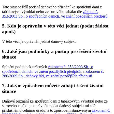
Tato situace řeší podání daňového přiznání ke spotřební dani z
tabákových výrobků nebo ze surového tabáku dle
zákona č.
353/2003 Sb., o spotřebních daních, ve znění pozdějších předpisů
.
5. Kdo je oprávněn v této věci jednat (podat žádost
apod.)
V této věci je oprávněn jednat daňový subjekt.
6. Jaké jsou podmínky a postup pro řešení životní
situace
Splnění podmínek určených
zákonem č. 353/2003 Sb., o
spotřebních daních, ve znění pozdějších předpisů
, a
zákonem č.
280/2009 Sb., daňový řád, ve znění pozdějších předpisů
.
7. Jakým způsobem můžete zahájit řešení životní
situace
Daňové přiznání ke spotřební dani z tabákových výrobků nebo ze
surového tabáku je oprávněn podat daňový subjekt místně
příslušnému celnímu úřadu, a to způsobem stanoveným
zákonem č.