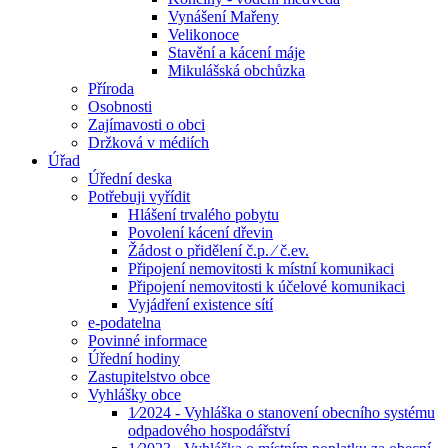
Vynášení Mařeny
Velikonoce
Stavění a kácení máje
Mikulášská obchůzka
Příroda
Osobnosti
Zajímavosti o obci
Držková v médiích
Úřad
Úřední deska
Potřebuji vyřídit
Hlášení trvalého pobytu
Povolení kácení dřevin
Žádost o přidělení č.p. ⁄ č.ev.
Připojení nemovitosti k místní komunikaci
Připojení nemovitosti k účelové komunikaci
Vyjádření existence sítí
e-podatelna
Povinné informace
Úřední hodiny
Zastupitelstvo obce
Vyhlášky obce
1⁄2024 - Vyhláška o stanovení obecního systému
odpadového hospodářství