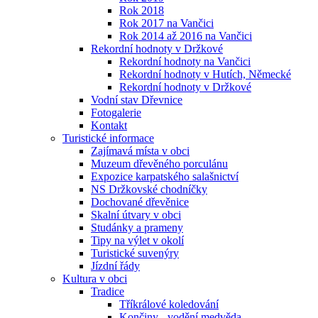
Rok 2018
Rok 2017 na Vančici
Rok 2014 až 2016 na Vančici
Rekordní hodnoty v Držkové
Rekordní hodnoty na Vančici
Rekordní hodnoty v Hutích, Německé
Rekordní hodnoty v Držkové
Vodní stav Dřevnice
Fotogalerie
Kontakt
Turistické informace
Zajímavá místa v obci
Muzeum dřevěného porculánu
Expozice karpatského salašnictví
NS Držkovské chodníčky
Dochované dřevěnice
Skalní útvary v obci
Studánky a prameny
Tipy na výlet v okolí
Turistické suvenýry
Jízdní řády
Kultura v obci
Tradice
Tříkrálové koledování
Končiny - vodění medvěda