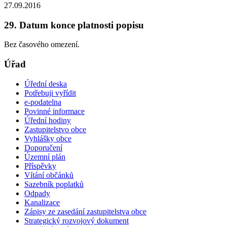
27.09.2016
29. Datum konce platnosti popisu
Bez časového omezení.
Úřad
Úřední deska
Potřebuji vyřídit
e-podatelna
Povinné informace
Úřední hodiny
Zastupitelstvo obce
Vyhlášky obce
Doporučení
Územní plán
Příspěvky
Vítání občánků
Sazebník poplatků
Odpady
Kanalizace
Zápisy ze zasedání zastupitelstva obce
Strategický rozvojový dokument