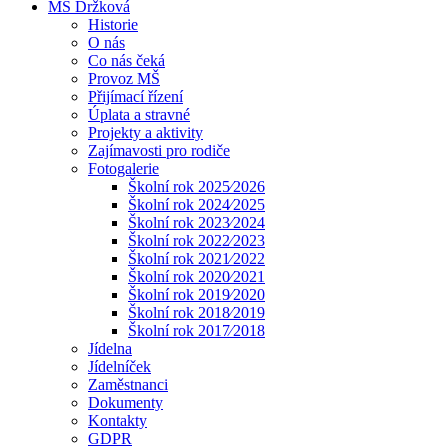
MŠ Držková
Historie
O nás
Co nás čeká
Provoz MŠ
Přijímací řízení
Úplata a stravné
Projekty a aktivity
Zajímavosti pro rodiče
Fotogalerie
Školní rok 2025⁄2026
Školní rok 2024⁄2025
Školní rok 2023⁄2024
Školní rok 2022⁄2023
Školní rok 2021⁄2022
Školní rok 2020⁄2021
Školní rok 2019⁄2020
Školní rok 2018⁄2019
Školní rok 2017⁄2018
Jídelna
Jídelníček
Zaměstnanci
Dokumenty
Kontakty
GDPR