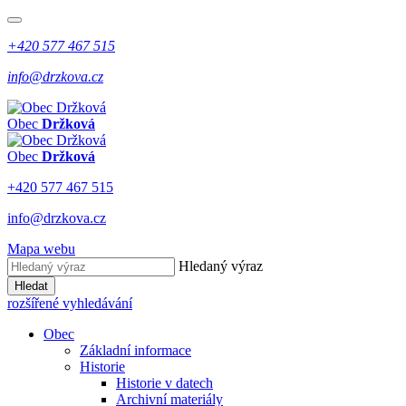
+420 577 467 515
info@drzkova.cz
Obec
Držková
Obec
Držková
+420 577 467 515
info@drzkova.cz
Mapa webu
Hledaný výraz
Hledat
rozšířené vyhledávání
Obec
Základní informace
Historie
Historie v datech
Archivní materiály