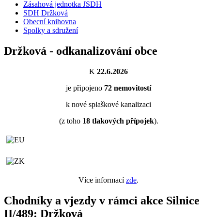
Zásahová jednotka JSDH
SDH Držková
Obecní knihovna
Spolky a sdružení
Držková - odkanalizování obce
K
22.6.2026
je připojeno
72
nemovitostí
k nové splaškové kanalizaci
(z toho
18
tlakových přípojek
).
Více informací
zde
.
Chodníky a vjezdy v rámci akce Silnice
II/489: Držková