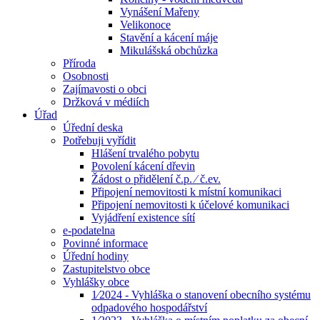
Vynášení Mařeny
Velikonoce
Stavění a kácení máje
Mikulášská obchůzka
Příroda
Osobnosti
Zajímavosti o obci
Držková v médiích
Úřad
Úřední deska
Potřebuji vyřídit
Hlášení trvalého pobytu
Povolení kácení dřevin
Žádost o přidělení č.p. ⁄ č.ev.
Připojení nemovitosti k místní komunikaci
Připojení nemovitosti k účelové komunikaci
Vyjádření existence sítí
e-podatelna
Povinné informace
Úřední hodiny
Zastupitelstvo obce
Vyhlášky obce
1⁄2024 - Vyhláška o stanovení obecního systému
odpadového hospodářství