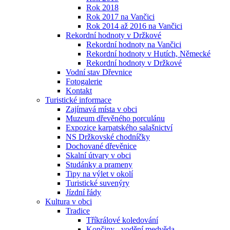
Rok 2018
Rok 2017 na Vančici
Rok 2014 až 2016 na Vančici
Rekordní hodnoty v Držkové
Rekordní hodnoty na Vančici
Rekordní hodnoty v Hutích, Německé
Rekordní hodnoty v Držkové
Vodní stav Dřevnice
Fotogalerie
Kontakt
Turistické informace
Zajímavá místa v obci
Muzeum dřevěného porculánu
Expozice karpatského salašnictví
NS Držkovské chodníčky
Dochované dřevěnice
Skalní útvary v obci
Studánky a prameny
Tipy na výlet v okolí
Turistické suvenýry
Jízdní řády
Kultura v obci
Tradice
Tříkrálové koledování
Končiny - vodění medvěda