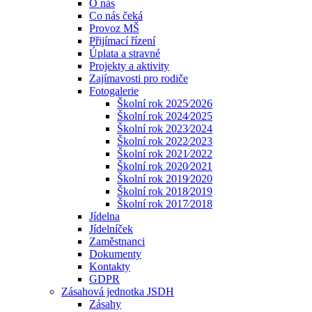
O nás
Co nás čeká
Provoz MŠ
Přijímací řízení
Úplata a stravné
Projekty a aktivity
Zajímavosti pro rodiče
Fotogalerie
Školní rok 2025⁄2026
Školní rok 2024⁄2025
Školní rok 2023⁄2024
Školní rok 2022⁄2023
Školní rok 2021⁄2022
Školní rok 2020⁄2021
Školní rok 2019⁄2020
Školní rok 2018⁄2019
Školní rok 2017⁄2018
Jídelna
Jídelníček
Zaměstnanci
Dokumenty
Kontakty
GDPR
Zásahová jednotka JSDH
Zásahy