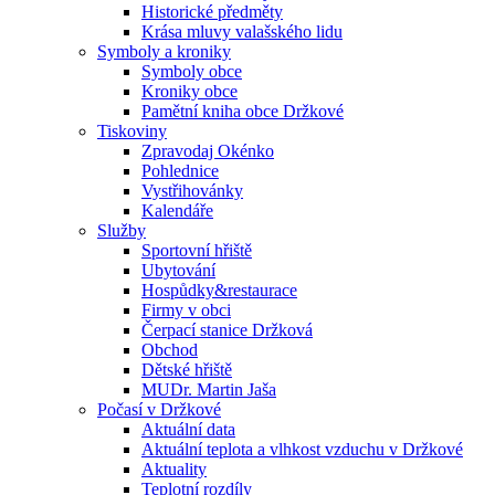
Historické předměty
Krása mluvy valašského lidu
Symboly a kroniky
Symboly obce
Kroniky obce
Pamětní kniha obce Držkové
Tiskoviny
Zpravodaj Okénko
Pohlednice
Vystřihovánky
Kalendáře
Služby
Sportovní hřiště
Ubytování
Hospůdky&restaurace
Firmy v obci
Čerpací stanice Držková
Obchod
Dětské hřiště
MUDr. Martin Jaša
Počasí v Držkové
Aktuální data
Aktuální teplota a vlhkost vzduchu v Držkové
Aktuality
Teplotní rozdíly