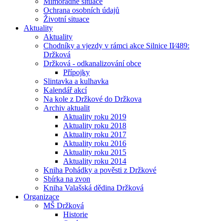
Mimořádné situace
Ochrana osobních údajů
Životní situace
Aktuality
Aktuality
Chodníky a vjezdy v rámci akce Silnice II⁄489:
Držková
Držková - odkanalizování obce
Přípojky
Slintavka a kulhavka
Kalendář akcí
Na kole z Držkové do Držkova
Archiv aktualit
Aktuality roku 2019
Aktuality roku 2018
Aktuality roku 2017
Aktuality roku 2016
Aktuality roku 2015
Aktuality roku 2014
Kniha Pohádky a pověsti z Držkové
Sbírka na zvon
Kniha Valašská dědina Držková
Organizace
MŠ Držková
Historie