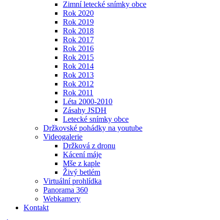
Zimní letecké snímky obce
Rok 2020
Rok 2019
Rok 2018
Rok 2017
Rok 2016
Rok 2015
Rok 2014
Rok 2013
Rok 2012
Rok 2011
Léta 2000-2010
Zásahy JSDH
Letecké snímky obce
Držkovské pohádky na youtube
Videogalerie
Držková z dronu
Kácení máje
Mše z kaple
Živý betlém
Virtuální prohlídka
Panorama 360
Webkamery
Kontakt