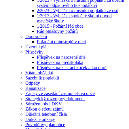
1⁄2023 - Vyhláška o místním poplatku za obecní
systém odpadového hospodářství
2⁄2023 - Vyhláška o místním poplatku ze psů
1⁄2017 - Vyhláška společný školní obvod
mateřské školy
1⁄2015 - Požární řád obce
Řád ohlašovny požárů
Doporučení
Pořádání ohňostrojů v obci
Územní plán
Příspěvky
Příspěvek na narozené dítě
Příspěvek na předškoláka
Příspěvek na kastraci koček a kocourů
Vítání občánků
Sazebník poplatků
Odpady
Kanalizace
Zápisy ze zasedání zastupitelstva obce
Strategický rozvojový dokument
Sdružení obcí DKV
Zákon o střetu zájmů
Důležitá telefonní čísla
Důležité odkazy
Povodňový plán obce