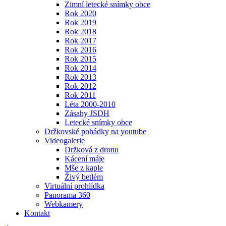
Zimní letecké snímky obce
Rok 2020
Rok 2019
Rok 2018
Rok 2017
Rok 2016
Rok 2015
Rok 2014
Rok 2013
Rok 2012
Rok 2011
Léta 2000-2010
Zásahy JSDH
Letecké snímky obce
Držkovské pohádky na youtube
Videogalerie
Držková z dronu
Kácení máje
Mše z kaple
Živý betlém
Virtuální prohlídka
Panorama 360
Webkamery
Kontakt