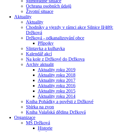
Mimořádné situace
Ochrana osobních údajů
Životní situace
Aktuality
Aktuality
Chodníky a vjezdy v rámci akce Silnice II⁄489:
Držková
Držková - odkanalizování obce
Přípojky
Slintavka a kulhavka
Kalendář akcí
Na kole z Držkové do Držkova
Archiv aktualit
Aktuality roku 2019
Aktuality roku 2018
Aktuality roku 2017
Aktuality roku 2016
Aktuality roku 2015
Aktuality roku 2014
Kniha Pohádky a pověsti z Držkové
Sbírka na zvon
Kniha Valašská dědina Držková
Organizace
MŠ Držková
Historie