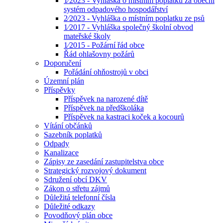
1⁄2023 - Vyhláška o místním poplatku za obecní
systém odpadového hospodářství
2⁄2023 - Vyhláška o místním poplatku ze psů
1⁄2017 - Vyhláška společný školní obvod
mateřské školy
1⁄2015 - Požární řád obce
Řád ohlašovny požárů
Doporučení
Pořádání ohňostrojů v obci
Územní plán
Příspěvky
Příspěvek na narozené dítě
Příspěvek na předškoláka
Příspěvek na kastraci koček a kocourů
Vítání občánků
Sazebník poplatků
Odpady
Kanalizace
Zápisy ze zasedání zastupitelstva obce
Strategický rozvojový dokument
Sdružení obcí DKV
Zákon o střetu zájmů
Důležitá telefonní čísla
Důležité odkazy
Povodňový plán obce