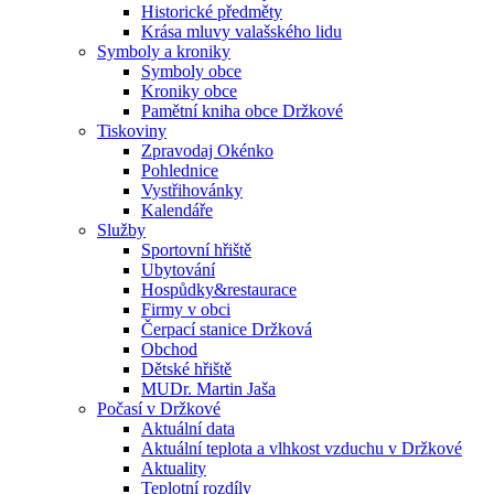
Historické předměty
Krása mluvy valašského lidu
Symboly a kroniky
Symboly obce
Kroniky obce
Pamětní kniha obce Držkové
Tiskoviny
Zpravodaj Okénko
Pohlednice
Vystřihovánky
Kalendáře
Služby
Sportovní hřiště
Ubytování
Hospůdky&restaurace
Firmy v obci
Čerpací stanice Držková
Obchod
Dětské hřiště
MUDr. Martin Jaša
Počasí v Držkové
Aktuální data
Aktuální teplota a vlhkost vzduchu v Držkové
Aktuality
Teplotní rozdíly