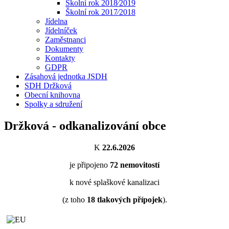
Školní rok 2018⁄2019
Školní rok 2017⁄2018
Jídelna
Jídelníček
Zaměstnanci
Dokumenty
Kontakty
GDPR
Zásahová jednotka JSDH
SDH Držková
Obecní knihovna
Spolky a sdružení
Držková - odkanalizování obce
K
22.6.2026
je připojeno
72
nemovitostí
k nové splaškové kanalizaci
(z toho
18
tlakových přípojek
).