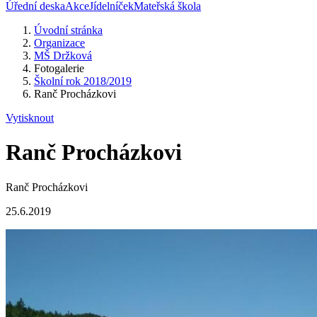
Úřední deska
Akce
Jídelníček
Mateřská škola
Úvodní stránka
Organizace
MŠ Držková
Fotogalerie
Školní rok 2018/2019
Ranč Procházkovi
Vytisknout
Ranč Procházkovi
Ranč Procházkovi
25.6.2019