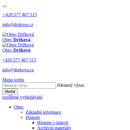
+420 577 467 515
info@drzkova.cz
Obec
Držková
Obec
Držková
+420 577 467 515
info@drzkova.cz
Mapa webu
Hledaný výraz
Hledat
rozšířené vyhledávání
Obec
Základní informace
Historie
Historie v datech
Archivní materiály