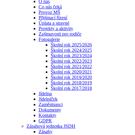
O nás
Co nás čeká
Provoz MŠ
Přijímací řízení
Úplata a stravné
Projekty a aktivity
Zajímavosti pro rodiče
Fotogalerie
Školní rok 2025⁄2026
Školní rok 2024⁄2025
Školní rok 2023⁄2024
Školní rok 2022⁄2023
Školní rok 2021⁄2022
Školní rok 2020⁄2021
Školní rok 2019⁄2020
Školní rok 2018⁄2019
Školní rok 2017⁄2018
Jídelna
Jídelníček
Zaměstnanci
Dokumenty
Kontakty
GDPR
Zásahová jednotka JSDH
Zásahy