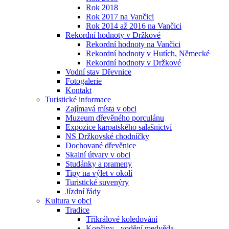
Rok 2018
Rok 2017 na Vančici
Rok 2014 až 2016 na Vančici
Rekordní hodnoty v Držkové
Rekordní hodnoty na Vančici
Rekordní hodnoty v Hutích, Německé
Rekordní hodnoty v Držkové
Vodní stav Dřevnice
Fotogalerie
Kontakt
Turistické informace
Zajímavá místa v obci
Muzeum dřevěného porculánu
Expozice karpatského salašnictví
NS Držkovské chodníčky
Dochované dřevěnice
Skalní útvary v obci
Studánky a prameny
Tipy na výlet v okolí
Turistické suvenýry
Jízdní řády
Kultura v obci
Tradice
Tříkrálové koledování
Končiny - vodění medvěda