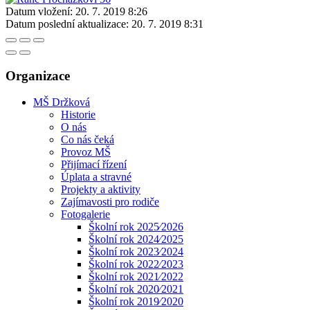
Datum vložení:
20. 7. 2019 8:26
Datum poslední aktualizace:
20. 7. 2019 8:31
Organizace
MŠ Držková
Historie
O nás
Co nás čeká
Provoz MŠ
Přijímací řízení
Úplata a stravné
Projekty a aktivity
Zajímavosti pro rodiče
Fotogalerie
Školní rok 2025⁄2026
Školní rok 2024⁄2025
Školní rok 2023⁄2024
Školní rok 2022⁄2023
Školní rok 2021⁄2022
Školní rok 2020⁄2021
Školní rok 2019⁄2020