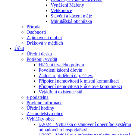
Vynášení Mařeny
Velikonoce
Stavění a kácení máje
Mikulášská obchůzka
Příroda
Osobnosti
Zajímavosti o obci
Držková v médiích
Úřad
Úřední deska
Potřebuji vyřídit
Hlášení trvalého pobytu
Povolení kácení dřevin
Žádost o přidělení č.p. ⁄ č.ev.
Připojení nemovitosti k místní komunikaci
Připojení nemovitosti k účelové komunikaci
Vyjádření existence sítí
e-podatelna
Povinné informace
Úřední hodiny
Zastupitelstvo obce
Vyhlášky obce
1⁄2024 - Vyhláška o stanovení obecního systému
odpadového hospodářství