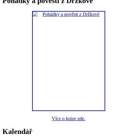
Pohádky a pověsti z Držkové
Více o knize zde.
Kalendář