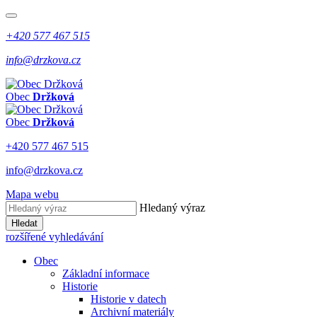
+420 577 467 515
info@drzkova.cz
Obec
Držková
Obec
Držková
+420 577 467 515
info@drzkova.cz
Mapa webu
Hledaný výraz
Hledat
rozšířené vyhledávání
Obec
Základní informace
Historie
Historie v datech
Archivní materiály