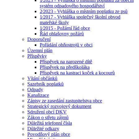
1⁄2023 - Vyhláška o místním poplatku za obecní
systém odpadového hospodářství
2⁄2023 - Vyhláška o místním poplatku ze psů
1⁄2017 - Vyhláška společný školní obvod
mateřské školy
1⁄2015 - Požární řád obce
Řád ohlašovny požárů
Doporučení
Pořádání ohňostrojů v obci
Územní plán
Příspěvky
Příspěvek na narozené dítě
Příspěvek na předškoláka
Příspěvek na kastraci koček a kocourů
Vítání občánků
Sazebník poplatků
Odpady
Kanalizace
Zápisy ze zasedání zastupitelstva obce
Strategický rozvojový dokument
Sdružení obcí DKV
Zákon o střetu zájmů
Důležitá telefonní čísla
Důležité odkazy
Povodňový plán obce