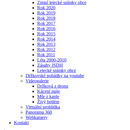
Zimní letecké snímky obce
Rok 2020
Rok 2019
Rok 2018
Rok 2017
Rok 2016
Rok 2015
Rok 2014
Rok 2013
Rok 2012
Rok 2011
Léta 2000-2010
Zásahy JSDH
Letecké snímky obce
Držkovské pohádky na youtube
Videogalerie
Držková z dronu
Kácení máje
Mše z kaple
Živý betlém
Virtuální prohlídka
Panorama 360
Webkamery
Kontakt