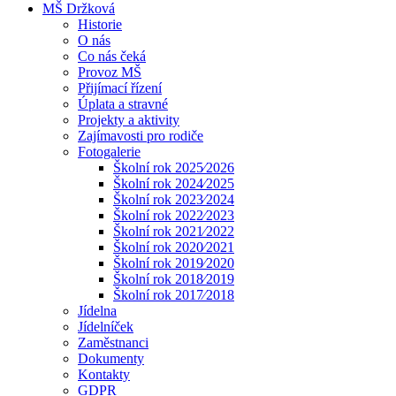
MŠ Držková
Historie
O nás
Co nás čeká
Provoz MŠ
Přijímací řízení
Úplata a stravné
Projekty a aktivity
Zajímavosti pro rodiče
Fotogalerie
Školní rok 2025⁄2026
Školní rok 2024⁄2025
Školní rok 2023⁄2024
Školní rok 2022⁄2023
Školní rok 2021⁄2022
Školní rok 2020⁄2021
Školní rok 2019⁄2020
Školní rok 2018⁄2019
Školní rok 2017⁄2018
Jídelna
Jídelníček
Zaměstnanci
Dokumenty
Kontakty
GDPR