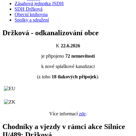
Zásahová jednotka JSDH
SDH Držková
Obecní knihovna
Spolky a sdružení
Držková - odkanalizování obce
K
22.6.2026
je připojeno
72
nemovitostí
k nové splaškové kanalizaci
(z toho
18
tlakových přípojek
).
Více informací
zde
.
Chodníky a vjezdy v rámci akce Silnice
II/489: Držková