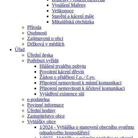
Vynášení Mařeny
Velikonoce
Stavění a kácení máje
Mikulášská obchůzka
Příroda
Osobnosti
Zajímavosti o obci
Držková v médiích
Úřad
Úřední deska
Potřebuji vyřídit
Hlášení trvalého pobytu
Povolení kácení dřevin
Žádost o přidělení č.p. ⁄ č.ev.
Připojení nemovitosti k místní komunikaci
Připojení nemovitosti k účelové komunikaci
Vyjádření existence sítí
e-podatelna
Povinné informace
Úřední hodiny
Zastupitelstvo obce
Vyhlášky obce
1⁄2024 - Vyhláška o stanovení obecního systému
odpadového hospodářství