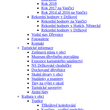
Rok 2018
Rok 2017 na Vančici
Rok 2014 až 2016 na Vančici
Rekordní hodnoty v Držkové
Rekordní hodnoty na Vančici
Rekordní hodnoty v Hutích, Německé
Rekordní hodnoty v Držkové
Vodní stav Dřevnice
Fotogalerie
Kontakt
Turistické informace
Zajímavá místa v obci
Muzeum dřevěného porculánu
Expozice karpatského salašnictví
NS Držkovské chodníčky
Dochované dřevěnice
Skalní útvary v obci
Studánky a prameny
Tipy na výlet v okolí
Turistické suvenýry
Jízdní řády
Kultura v obci
Tradice
Tříkrálové koledování
Končiny - vodění medvěda