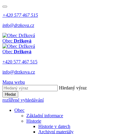
+420 577 467 515
info@drzkova.cz
Obec
Držková
Obec
Držková
+420 577 467 515
info@drzkova.cz
Mapa webu
Hledaný výraz
Hledat
rozšířené vyhledávání
Obec
Základní informace
Historie
Historie v datech
Archivní materiály