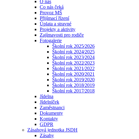
O nás
Co nás čeká
Provoz MŠ
Přijímací řízení
Úplata a stravné
Projekty a aktivity
Zajímavosti pro rodiče
Fotogalerie
Školní rok 2025⁄2026
Školní rok 2024⁄2025
Školní rok 2023⁄2024
Školní rok 2022⁄2023
Školní rok 2021⁄2022
Školní rok 2020⁄2021
Školní rok 2019⁄2020
Školní rok 2018⁄2019
Školní rok 2017⁄2018
Jídelna
Jídelníček
Zaměstnanci
Dokumenty
Kontakty
GDPR
Zásahová jednotka JSDH
Zásahy