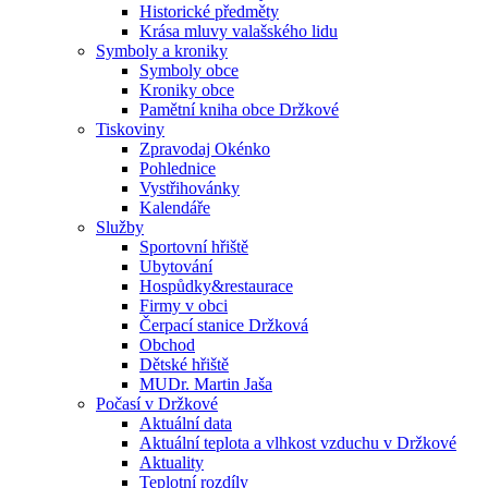
Historické předměty
Krása mluvy valašského lidu
Symboly a kroniky
Symboly obce
Kroniky obce
Pamětní kniha obce Držkové
Tiskoviny
Zpravodaj Okénko
Pohlednice
Vystřihovánky
Kalendáře
Služby
Sportovní hřiště
Ubytování
Hospůdky&restaurace
Firmy v obci
Čerpací stanice Držková
Obchod
Dětské hřiště
MUDr. Martin Jaša
Počasí v Držkové
Aktuální data
Aktuální teplota a vlhkost vzduchu v Držkové
Aktuality
Teplotní rozdíly