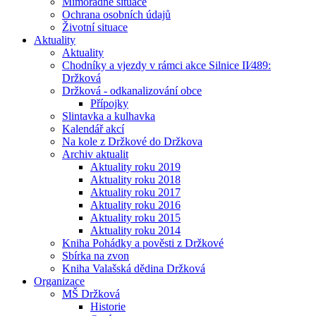
Mimořádné situace
Ochrana osobních údajů
Životní situace
Aktuality
Aktuality
Chodníky a vjezdy v rámci akce Silnice II⁄489:
Držková
Držková - odkanalizování obce
Přípojky
Slintavka a kulhavka
Kalendář akcí
Na kole z Držkové do Držkova
Archiv aktualit
Aktuality roku 2019
Aktuality roku 2018
Aktuality roku 2017
Aktuality roku 2016
Aktuality roku 2015
Aktuality roku 2014
Kniha Pohádky a pověsti z Držkové
Sbírka na zvon
Kniha Valašská dědina Držková
Organizace
MŠ Držková
Historie