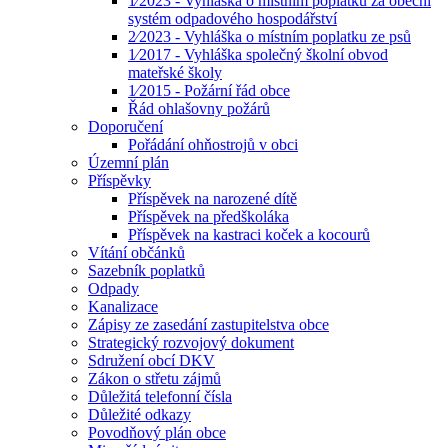
1⁄2023 - Vyhláška o místním poplatku za obecní
systém odpadového hospodářství
2⁄2023 - Vyhláška o místním poplatku ze psů
1⁄2017 - Vyhláška společný školní obvod
mateřské školy
1⁄2015 - Požární řád obce
Řád ohlašovny požárů
Doporučení
Pořádání ohňostrojů v obci
Územní plán
Příspěvky
Příspěvek na narozené dítě
Příspěvek na předškoláka
Příspěvek na kastraci koček a kocourů
Vítání občánků
Sazebník poplatků
Odpady
Kanalizace
Zápisy ze zasedání zastupitelstva obce
Strategický rozvojový dokument
Sdružení obcí DKV
Zákon o střetu zájmů
Důležitá telefonní čísla
Důležité odkazy
Povodňový plán obce