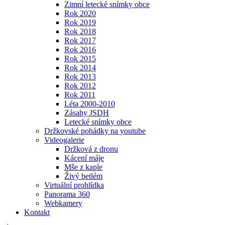
Zimní letecké snímky obce
Rok 2020
Rok 2019
Rok 2018
Rok 2017
Rok 2016
Rok 2015
Rok 2014
Rok 2013
Rok 2012
Rok 2011
Léta 2000-2010
Zásahy JSDH
Letecké snímky obce
Držkovské pohádky na youtube
Videogalerie
Držková z dronu
Kácení máje
Mše z kaple
Živý betlém
Virtuální prohlídka
Panorama 360
Webkamery
Kontakt