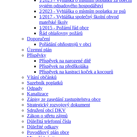
1⁄2023 - Vyhláška o místním poplatku za obecní
systém odpadového hospodářství
2⁄2023 - Vyhláška o místním poplatku ze psů
1⁄2017 - Vyhláška společný školní obvod
mateřské školy
1⁄2015 - Požární řád obce
Řád ohlašovny požárů
Doporučení
Pořádání ohňostrojů v obci
Územní plán
Příspěvky
Příspěvek na narozené dítě
Příspěvek na předškoláka
Příspěvek na kastraci koček a kocourů
Vítání občánků
Sazebník poplatků
Odpady
Kanalizace
Zápisy ze zasedání zastupitelstva obce
Strategický rozvojový dokument
Sdružení obcí DKV
Zákon o střetu zájmů
Důležitá telefonní čísla
Důležité odkazy
Povodňový plán obce