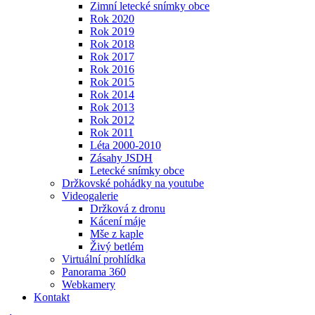
Zimní letecké snímky obce
Rok 2020
Rok 2019
Rok 2018
Rok 2017
Rok 2016
Rok 2015
Rok 2014
Rok 2013
Rok 2012
Rok 2011
Léta 2000-2010
Zásahy JSDH
Letecké snímky obce
Držkovské pohádky na youtube
Videogalerie
Držková z dronu
Kácení máje
Mše z kaple
Živý betlém
Virtuální prohlídka
Panorama 360
Webkamery
Kontakt