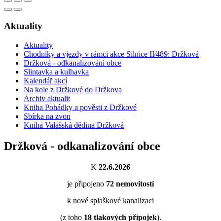
Aktuality
Aktuality
Chodníky a vjezdy v rámci akce Silnice II⁄489: Držková
Držková - odkanalizování obce
Slintavka a kulhavka
Kalendář akcí
Na kole z Držkové do Držkova
Archiv aktualit
Kniha Pohádky a pověsti z Držkové
Sbírka na zvon
Kniha Valašská dědina Držková
Držková - odkanalizování obce
K
22.6.2026
je připojeno
72
nemovitostí
k nové splaškové kanalizaci
(z toho
18
tlakových přípojek
).