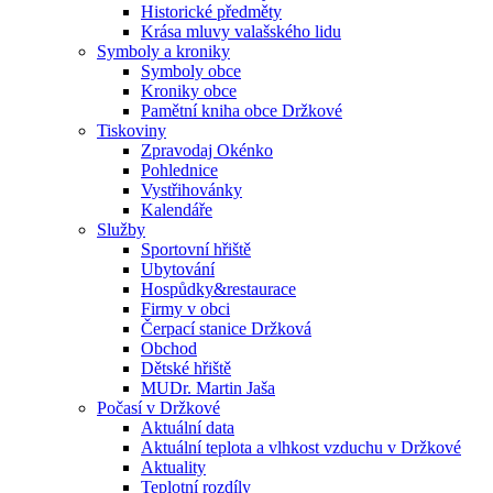
Historické předměty
Krása mluvy valašského lidu
Symboly a kroniky
Symboly obce
Kroniky obce
Pamětní kniha obce Držkové
Tiskoviny
Zpravodaj Okénko
Pohlednice
Vystřihovánky
Kalendáře
Služby
Sportovní hřiště
Ubytování
Hospůdky&restaurace
Firmy v obci
Čerpací stanice Držková
Obchod
Dětské hřiště
MUDr. Martin Jaša
Počasí v Držkové
Aktuální data
Aktuální teplota a vlhkost vzduchu v Držkové
Aktuality
Teplotní rozdíly