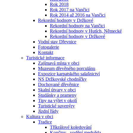
Rok 2018
Rok 2017 na Vančici
Rok 2014 až 2016 na Vančici
Rekordní hodnoty v Držkové
Rekordní hodnoty na Vančici
Rekordní hodnoty v Hutích, Německé
Rekordní hodnoty v Držkové
Vodní stav Dřevnice
Fotogalerie
Kontakt
Turistické informace
Zajímavá místa v obci
Muzeum dřevěného porculánu
Expozice karpatského salašnictví
NS Držkovské chodníčky
Dochované dřevěnice
Skalní útvary v obci
Studánky a prameny
Tipy na výlet v okolí
Turistické suvenýry
Jízdní řády
Kultura v obci
Tradice
Tříkrálové koledování
Končiny - vodění medvěda