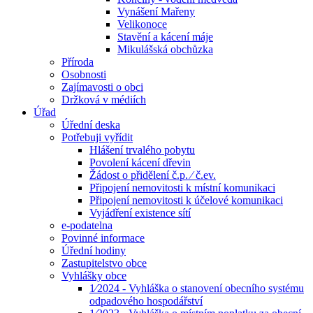
Vynášení Mařeny
Velikonoce
Stavění a kácení máje
Mikulášská obchůzka
Příroda
Osobnosti
Zajímavosti o obci
Držková v médiích
Úřad
Úřední deska
Potřebuji vyřídit
Hlášení trvalého pobytu
Povolení kácení dřevin
Žádost o přidělení č.p. ⁄ č.ev.
Připojení nemovitosti k místní komunikaci
Připojení nemovitosti k účelové komunikaci
Vyjádření existence sítí
e-podatelna
Povinné informace
Úřední hodiny
Zastupitelstvo obce
Vyhlášky obce
1⁄2024 - Vyhláška o stanovení obecního systému
odpadového hospodářství