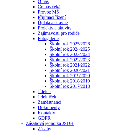
O nás
Co nás čeká
Provoz MŠ
Přijímací řízení
Úplata a stravné
Projekty a aktivity
Zajímavosti pro rodiče
Fotogalerie
Školní rok 2025⁄2026
Školní rok 2024⁄2025
Školní rok 2023⁄2024
Školní rok 2022⁄2023
Školní rok 2021⁄2022
Školní rok 2020⁄2021
Školní rok 2019⁄2020
Školní rok 2018⁄2019
Školní rok 2017⁄2018
Jídelna
Jídelníček
Zaměstnanci
Dokumenty
Kontakty
GDPR
Zásahová jednotka JSDH
Zásahy