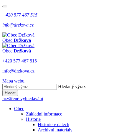
+420 577 467 515
info@drzkova.cz
Obec
Držková
Obec
Držková
+420 577 467 515
info@drzkova.cz
Mapa webu
Hledaný výraz
Hledat
rozšířené vyhledávání
Obec
Základní informace
Historie
Historie v datech
Archivní materiály