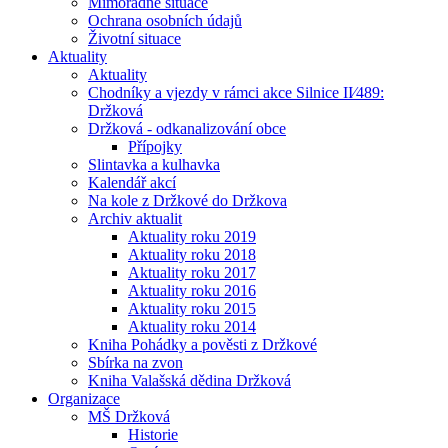
Mimořádné situace
Ochrana osobních údajů
Životní situace
Aktuality
Aktuality
Chodníky a vjezdy v rámci akce Silnice II⁄489:
Držková
Držková - odkanalizování obce
Přípojky
Slintavka a kulhavka
Kalendář akcí
Na kole z Držkové do Držkova
Archiv aktualit
Aktuality roku 2019
Aktuality roku 2018
Aktuality roku 2017
Aktuality roku 2016
Aktuality roku 2015
Aktuality roku 2014
Kniha Pohádky a pověsti z Držkové
Sbírka na zvon
Kniha Valašská dědina Držková
Organizace
MŠ Držková
Historie