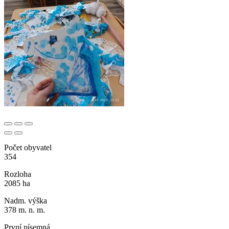
Počet obyvatel
354
Rozloha
2085 ha
Nadm. výška
378 m. n. m.
První písemná