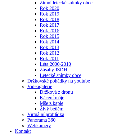
Zimní letecké snímky obce
Rok 2020
Rok 2019
Rok 2018
Rok 2017
Rok 2016
Rok 2015
Rok 2014
Rok 2013
Rok 2012
Rok 2011
Léta 2000-2010
Zásahy JSDH
Letecké snímky obce
Držkovské pohádky na youtube
Videogalerie
Držková z dronu
Kácení máje
Mše z kaple
Živý betlém
Virtuální prohlídka
Panorama 360
Webkamery
Kontakt