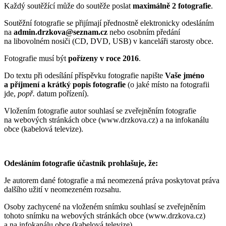
Každý soutěžící může do soutěže poslat
maximálně 2 fotografie
.
Soutěžní fotografie se přijímají přednostně elektronicky odesláním
na
admin.drzkova@seznam.cz
nebo osobním předání
na libovolném nosiči (CD, DVD, USB) v kanceláři starosty obce.
Fotografie musí být
pořízeny v roce 2016
.
Do textu při odesílání příspěvku fotografie napište
Vaše jméno
a příjmení a krátký popis fotografie
(o jaké místo na fotografii
jde,
popř.
datum pořízení).
Vložením fotografie autor souhlasí se zveřejněním fotografie
na webových stránkách obce (www.drzkova.cz) a na infokanálu
obce (kabelová televize).
Odesláním fotografie účastník prohlašuje, že:
Je autorem dané fotografie a má neomezená práva poskytovat práva
dalšího užití v neomezeném rozsahu.
Osoby zachycené na vloženém snímku souhlasí se zveřejněním
tohoto snímku na webových stránkách obce (www.drzkova.cz)
a na infokanálu obce (kabelová televize).