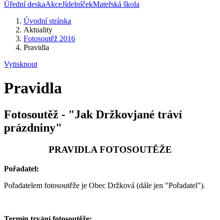
Úřední deska
Akce
Jídelníček
Mateřská škola
Úvodní stránka
Aktuality
Fotosoutěž 2016
Pravidla
Vytisknout
Pravidla
Fotosoutěž - "Jak Držkovjané tráví
prázdniny"
PRAVIDLA FOTOSOUTĚŽE
Pořadatel:
Pořadatelem fotosoutěže je Obec Držková (dále jen "Pořadatel").
Termín trvání fotosoutěže: