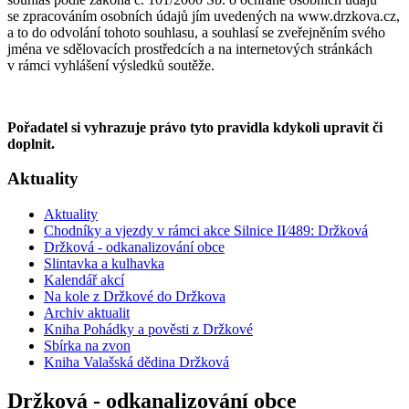
se zpracováním osobních údajů jím uvedených na www.drzkova.cz,
a to do odvolání tohoto souhlasu, a souhlasí se zveřejněním svého
jména ve sdělovacích prostředcích a na internetových stránkách
v rámci vyhlášení výsledků soutěže.
Pořadatel si vyhrazuje právo tyto pravidla kdykoli upravit či
doplnit.
Aktuality
Aktuality
Chodníky a vjezdy v rámci akce Silnice II⁄489: Držková
Držková - odkanalizování obce
Slintavka a kulhavka
Kalendář akcí
Na kole z Držkové do Držkova
Archiv aktualit
Kniha Pohádky a pověsti z Držkové
Sbírka na zvon
Kniha Valašská dědina Držková
Držková - odkanalizování obce