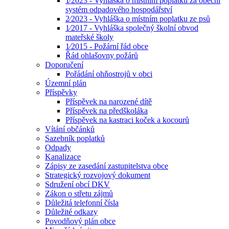
1⁄2023 - Vyhláška o místním poplatku za obecní
systém odpadového hospodářství
2⁄2023 - Vyhláška o místním poplatku ze psů
1⁄2017 - Vyhláška společný školní obvod
mateřské školy
1⁄2015 - Požární řád obce
Řád ohlašovny požárů
Doporučení
Pořádání ohňostrojů v obci
Územní plán
Příspěvky
Příspěvek na narozené dítě
Příspěvek na předškoláka
Příspěvek na kastraci koček a kocourů
Vítání občánků
Sazebník poplatků
Odpady
Kanalizace
Zápisy ze zasedání zastupitelstva obce
Strategický rozvojový dokument
Sdružení obcí DKV
Zákon o střetu zájmů
Důležitá telefonní čísla
Důležité odkazy
Povodňový plán obce