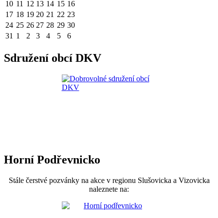
10
11
12
13
14
15
16
17
18
19
20
21
22
23
24
25
26
27
28
29
30
31
1
2
3
4
5
6
Sdružení obcí DKV
Horní Podřevnicko
Stále čerstvé pozvánky na akce v regionu Slušovicka a Vizovicka
naleznete na: