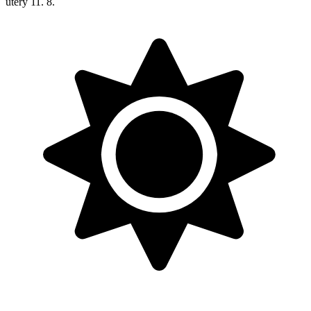
úterý
11. 8.