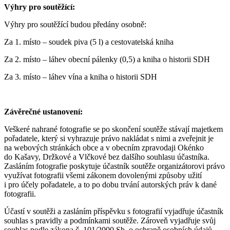
Výhry pro soutěžící:
Výhry pro soutěžící budou předány osobně:
Za 1. místo – soudek piva (5 l) a cestovatelská kniha
Za 2. místo – láhev obecní pálenky (0,5) a kniha o historii SDH
Za 3. místo – láhev vína a kniha o historii SDH
Závěrečné ustanovení:
Veškeré nahrané fotografie se po skončení soutěže stávají majetkem
pořadatele, který si vyhrazuje právo nakládat s nimi a zveřejnit je
na webových stránkách obce a v obecním zpravodaji Okénko
do Kašavy, Držkové a Vlčkové bez dalšího souhlasu účastníka.
Zasláním fotografie poskytuje účastník soutěže organizátorovi právo
využívat fotografii všemi zákonem dovolenými způsoby užití
i pro účely pořadatele, a to po dobu trvání autorských práv k dané
fotografii.
Účastí v soutěži a zasláním příspěvku s fotografií vyjadřuje účastník
souhlas s pravidly a podmínkami soutěže. Zároveň vyjadřuje svůj
souhlas podle zákona č. 101/2000 Sb. o ochraně osobních údajů