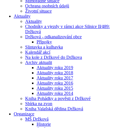
Mimořádné situace
Ochrana osobních údajů
Životní situace
Aktuality
Aktuality
Chodníky a vjezdy v rámci akce Silnice II⁄489:
Držková
Držková - odkanalizování obce
Přípojky
Slintavka a kulhavka
Kalendář akcí
Na kole z Držkové do Držkova
Archiv aktualit
Aktuality roku 2019
Aktuality roku 2018
Aktuality roku 2017
Aktuality roku 2016
Aktuality roku 2015
Aktuality roku 2014
Kniha Pohádky a pověsti z Držkové
Sbírka na zvon
Kniha Valašská dědina Držková
Organizace
MŠ Držková
Historie