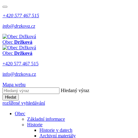
+420 577 467 515
info@drzkova.cz
Obec
Držková
Obec
Držková
+420 577 467 515
info@drzkova.cz
Mapa webu
Hledaný výraz
Hledat
rozšířené vyhledávání
Obec
Základní informace
Historie
Historie v datech
Archivní materiály