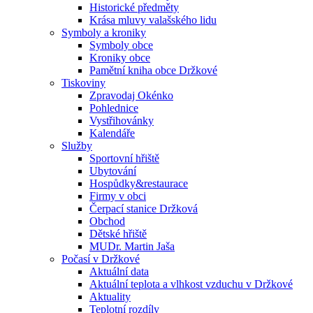
Historické předměty
Krása mluvy valašského lidu
Symboly a kroniky
Symboly obce
Kroniky obce
Pamětní kniha obce Držkové
Tiskoviny
Zpravodaj Okénko
Pohlednice
Vystřihovánky
Kalendáře
Služby
Sportovní hřiště
Ubytování
Hospůdky&restaurace
Firmy v obci
Čerpací stanice Držková
Obchod
Dětské hřiště
MUDr. Martin Jaša
Počasí v Držkové
Aktuální data
Aktuální teplota a vlhkost vzduchu v Držkové
Aktuality
Teplotní rozdíly