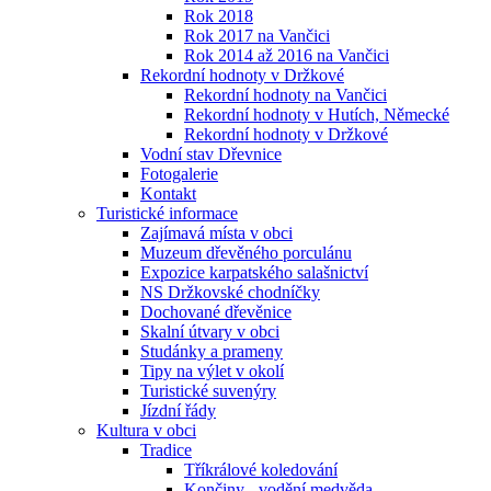
Rok 2018
Rok 2017 na Vančici
Rok 2014 až 2016 na Vančici
Rekordní hodnoty v Držkové
Rekordní hodnoty na Vančici
Rekordní hodnoty v Hutích, Německé
Rekordní hodnoty v Držkové
Vodní stav Dřevnice
Fotogalerie
Kontakt
Turistické informace
Zajímavá místa v obci
Muzeum dřevěného porculánu
Expozice karpatského salašnictví
NS Držkovské chodníčky
Dochované dřevěnice
Skalní útvary v obci
Studánky a prameny
Tipy na výlet v okolí
Turistické suvenýry
Jízdní řády
Kultura v obci
Tradice
Tříkrálové koledování
Končiny - vodění medvěda