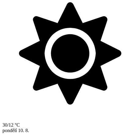
30/12 °C
pondělí
10. 8.