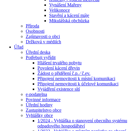
Vynášení Mařeny
Velikonoce
Stavění a kácení máje
Mikulášská obchůzka
Příroda
Osobnosti
Zajímavosti o obci
Držková v médiích
Úřad
Úřední deska
Potřebuji vyřídit
Hlášení trvalého pobytu
Povolení kácení dřevin
Žádost o přidělení č.p. ⁄ č.ev.
Připojení nemovitosti k místní komunikaci
Připojení nemovitosti k účelové komunikaci
Vyjádření existence sítí
e-podatelna
Povinné informace
Úřední hodiny
Zastupitelstvo obce
Vyhlášky obce
1⁄2024 - Vyhláška o stanovení obecního systému
odpadového hospodářství