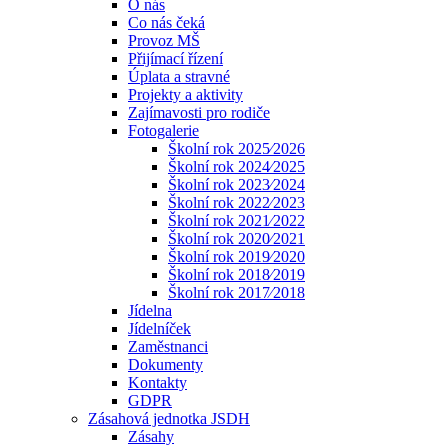
O nás
Co nás čeká
Provoz MŠ
Přijímací řízení
Úplata a stravné
Projekty a aktivity
Zajímavosti pro rodiče
Fotogalerie
Školní rok 2025⁄2026
Školní rok 2024⁄2025
Školní rok 2023⁄2024
Školní rok 2022⁄2023
Školní rok 2021⁄2022
Školní rok 2020⁄2021
Školní rok 2019⁄2020
Školní rok 2018⁄2019
Školní rok 2017⁄2018
Jídelna
Jídelníček
Zaměstnanci
Dokumenty
Kontakty
GDPR
Zásahová jednotka JSDH
Zásahy