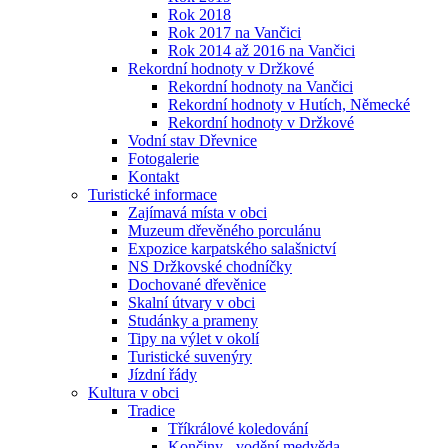
Rok 2018
Rok 2017 na Vančici
Rok 2014 až 2016 na Vančici
Rekordní hodnoty v Držkové
Rekordní hodnoty na Vančici
Rekordní hodnoty v Hutích, Německé
Rekordní hodnoty v Držkové
Vodní stav Dřevnice
Fotogalerie
Kontakt
Turistické informace
Zajímavá místa v obci
Muzeum dřevěného porculánu
Expozice karpatského salašnictví
NS Držkovské chodníčky
Dochované dřevěnice
Skalní útvary v obci
Studánky a prameny
Tipy na výlet v okolí
Turistické suvenýry
Jízdní řády
Kultura v obci
Tradice
Tříkrálové koledování
Končiny - vodění medvěda