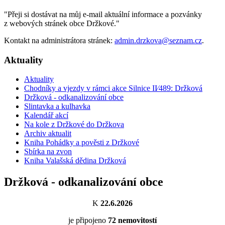
"Přeji si dostávat na můj e-mail aktuální informace a pozvánky
z webových stránek obce Držkové."
Kontakt na administrátora stránek:
admin.drzkova@seznam.cz
.
Aktuality
Aktuality
Chodníky a vjezdy v rámci akce Silnice II⁄489: Držková
Držková - odkanalizování obce
Slintavka a kulhavka
Kalendář akcí
Na kole z Držkové do Držkova
Archiv aktualit
Kniha Pohádky a pověsti z Držkové
Sbírka na zvon
Kniha Valašská dědina Držková
Držková - odkanalizování obce
K
22.6.2026
je připojeno
72
nemovitostí