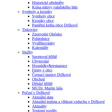
Historické předměty
Krása mluvy valašského lidu
Symboly a kroniky
Symboly obce
Kroniky obce
Pamětní kniha obce Držkové
Tiskoviny
Zpravodaj Okénko
Pohlednice
Vystřihovánky
Kalendáře
Služby
Sportovní hřiště
Ubytování
Hospůdky&restaurace
Firmy v obci
Čerpací stanice Držková
Obchod
Dětské hřiště
MUDr. Martin Jaša
Počasí v Držkové
Aktuální data
Aktuální teplota a vlhkost vzduchu v Držkové
Aktuality
Teplotní rozdíly