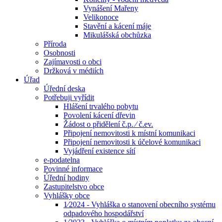
Vynášení Mařeny
Velikonoce
Stavění a kácení máje
Mikulášská obchůzka
Příroda
Osobnosti
Zajímavosti o obci
Držková v médiích
Úřad
Úřední deska
Potřebuji vyřídit
Hlášení trvalého pobytu
Povolení kácení dřevin
Žádost o přidělení č.p. ⁄ č.ev.
Připojení nemovitosti k místní komunikaci
Připojení nemovitosti k účelové komunikaci
Vyjádření existence sítí
e-podatelna
Povinné informace
Úřední hodiny
Zastupitelstvo obce
Vyhlášky obce
1⁄2024 - Vyhláška o stanovení obecního systému
odpadového hospodářství