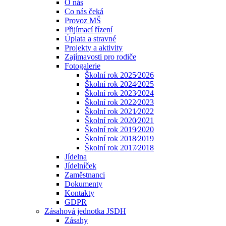
O nás
Co nás čeká
Provoz MŠ
Přijímací řízení
Úplata a stravné
Projekty a aktivity
Zajímavosti pro rodiče
Fotogalerie
Školní rok 2025⁄2026
Školní rok 2024⁄2025
Školní rok 2023⁄2024
Školní rok 2022⁄2023
Školní rok 2021⁄2022
Školní rok 2020⁄2021
Školní rok 2019⁄2020
Školní rok 2018⁄2019
Školní rok 2017⁄2018
Jídelna
Jídelníček
Zaměstnanci
Dokumenty
Kontakty
GDPR
Zásahová jednotka JSDH
Zásahy