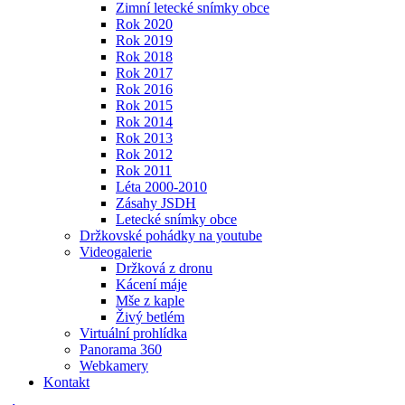
Zimní letecké snímky obce
Rok 2020
Rok 2019
Rok 2018
Rok 2017
Rok 2016
Rok 2015
Rok 2014
Rok 2013
Rok 2012
Rok 2011
Léta 2000-2010
Zásahy JSDH
Letecké snímky obce
Držkovské pohádky na youtube
Videogalerie
Držková z dronu
Kácení máje
Mše z kaple
Živý betlém
Virtuální prohlídka
Panorama 360
Webkamery
Kontakt