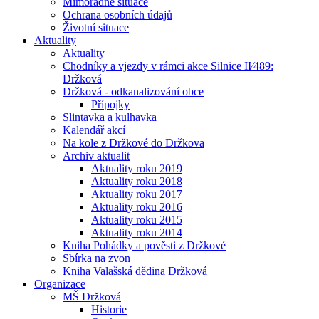
Mimořádné situace
Ochrana osobních údajů
Životní situace
Aktuality
Aktuality
Chodníky a vjezdy v rámci akce Silnice II⁄489:
Držková
Držková - odkanalizování obce
Přípojky
Slintavka a kulhavka
Kalendář akcí
Na kole z Držkové do Držkova
Archiv aktualit
Aktuality roku 2019
Aktuality roku 2018
Aktuality roku 2017
Aktuality roku 2016
Aktuality roku 2015
Aktuality roku 2014
Kniha Pohádky a pověsti z Držkové
Sbírka na zvon
Kniha Valašská dědina Držková
Organizace
MŠ Držková
Historie