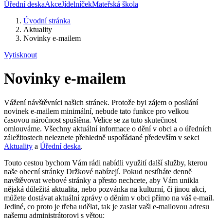
Úřední deska
Akce
Jídelníček
Mateřská škola
Úvodní stránka
Aktuality
Novinky e-mailem
Vytisknout
Novinky e-mailem
Vážení návštěvníci našich stránek. Protože byl zájem o posílání
novinek e-mailem minimální, nebude tato funkce pro velkou
časovou náročnost spuštěna. Velice se za tuto skutečnost
omlouváme. Všechny aktuální informace o dění v obci a o úředních
záležitostech neleznete přehledně uspořádané především v sekci
Aktuality
a
Úřední deska
.
Touto cestou bychom Vám rádi nabídli využití další služby, kterou
naše obecní stránky Držkové nabízejí. Pokud nestíháte denně
navštěvovat webové stránky a přesto nechcete, aby Vám unikla
nějaká důležitá aktualita, nebo pozvánka na kulturní, či jinou akci,
můžete dostávat aktuální zprávy o děním v obci přímo na váš e-mail.
Jediné, co proto je třeba udělat, tak je zaslat vaši e-mailovou adresu
našemu administrátorovi s větou: