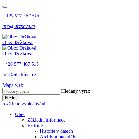
+420 577 467 515
info@drzkova.cz
Obec
Držková
Obec
Držková
+420 577 467 515
info@drzkova.cz
Mapa webu
Hledaný výraz
Hledat
rozšířené vyhledávání
Obec
Základní informace
Historie
Historie v datech
Archivní materiály