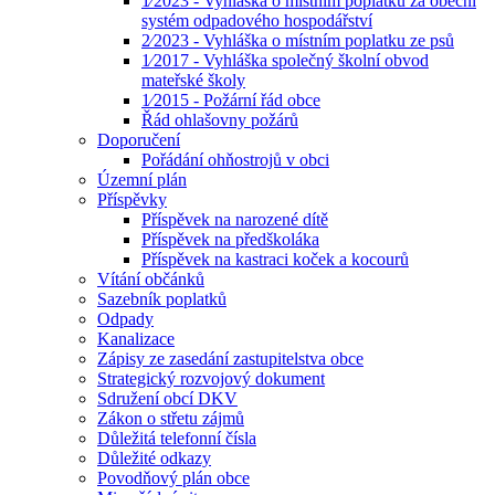
1⁄2023 - Vyhláška o místním poplatku za obecní
systém odpadového hospodářství
2⁄2023 - Vyhláška o místním poplatku ze psů
1⁄2017 - Vyhláška společný školní obvod
mateřské školy
1⁄2015 - Požární řád obce
Řád ohlašovny požárů
Doporučení
Pořádání ohňostrojů v obci
Územní plán
Příspěvky
Příspěvek na narozené dítě
Příspěvek na předškoláka
Příspěvek na kastraci koček a kocourů
Vítání občánků
Sazebník poplatků
Odpady
Kanalizace
Zápisy ze zasedání zastupitelstva obce
Strategický rozvojový dokument
Sdružení obcí DKV
Zákon o střetu zájmů
Důležitá telefonní čísla
Důležité odkazy
Povodňový plán obce