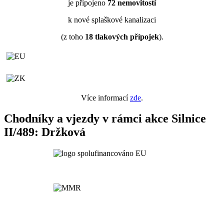
je připojeno
72
nemovitostí
k nové splaškové kanalizaci
(z toho
18
tlakových přípojek
).
Více informací
zde
.
Chodníky a vjezdy v rámci akce Silnice
II/489: Držková