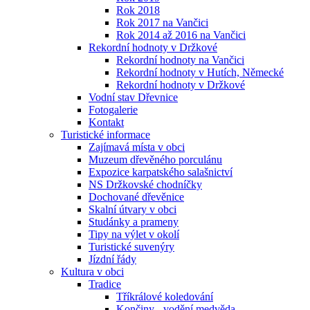
Rok 2018
Rok 2017 na Vančici
Rok 2014 až 2016 na Vančici
Rekordní hodnoty v Držkové
Rekordní hodnoty na Vančici
Rekordní hodnoty v Hutích, Německé
Rekordní hodnoty v Držkové
Vodní stav Dřevnice
Fotogalerie
Kontakt
Turistické informace
Zajímavá místa v obci
Muzeum dřevěného porculánu
Expozice karpatského salašnictví
NS Držkovské chodníčky
Dochované dřevěnice
Skalní útvary v obci
Studánky a prameny
Tipy na výlet v okolí
Turistické suvenýry
Jízdní řády
Kultura v obci
Tradice
Tříkrálové koledování
Končiny - vodění medvěda