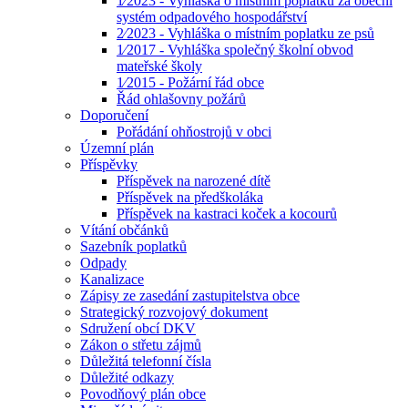
1⁄2023 - Vyhláška o místním poplatku za obecní
systém odpadového hospodářství
2⁄2023 - Vyhláška o místním poplatku ze psů
1⁄2017 - Vyhláška společný školní obvod
mateřské školy
1⁄2015 - Požární řád obce
Řád ohlašovny požárů
Doporučení
Pořádání ohňostrojů v obci
Územní plán
Příspěvky
Příspěvek na narozené dítě
Příspěvek na předškoláka
Příspěvek na kastraci koček a kocourů
Vítání občánků
Sazebník poplatků
Odpady
Kanalizace
Zápisy ze zasedání zastupitelstva obce
Strategický rozvojový dokument
Sdružení obcí DKV
Zákon o střetu zájmů
Důležitá telefonní čísla
Důležité odkazy
Povodňový plán obce