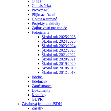
O nás
Co nás čeká
Provoz MŠ
Přijímací řízení
Úplata a stravné
Projekty a aktivity
Zajímavosti pro rodiče
Fotogalerie
Školní rok 2025⁄2026
Školní rok 2024⁄2025
Školní rok 2023⁄2024
Školní rok 2022⁄2023
Školní rok 2021⁄2022
Školní rok 2020⁄2021
Školní rok 2019⁄2020
Školní rok 2018⁄2019
Školní rok 2017⁄2018
Jídelna
Jídelníček
Zaměstnanci
Dokumenty
Kontakty
GDPR
Zásahová jednotka JSDH
Zásahy