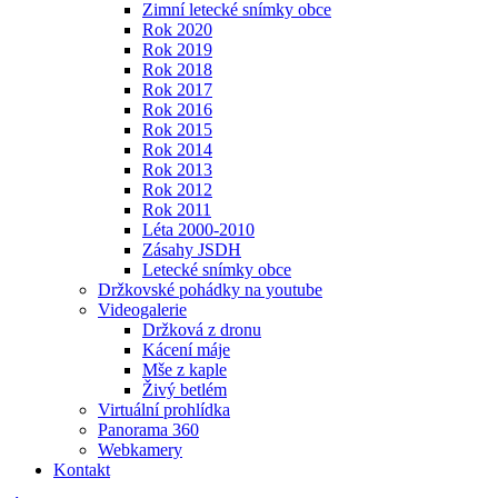
Zimní letecké snímky obce
Rok 2020
Rok 2019
Rok 2018
Rok 2017
Rok 2016
Rok 2015
Rok 2014
Rok 2013
Rok 2012
Rok 2011
Léta 2000-2010
Zásahy JSDH
Letecké snímky obce
Držkovské pohádky na youtube
Videogalerie
Držková z dronu
Kácení máje
Mše z kaple
Živý betlém
Virtuální prohlídka
Panorama 360
Webkamery
Kontakt