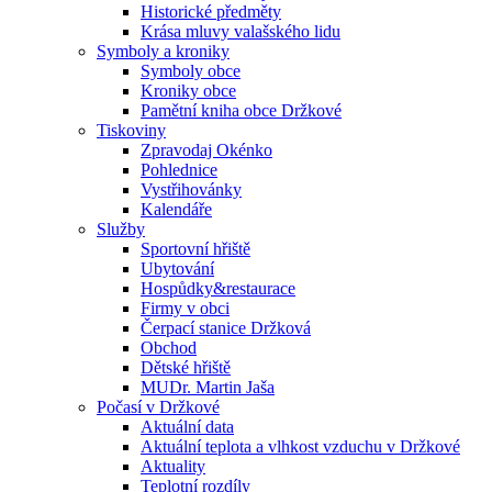
Historické předměty
Krása mluvy valašského lidu
Symboly a kroniky
Symboly obce
Kroniky obce
Pamětní kniha obce Držkové
Tiskoviny
Zpravodaj Okénko
Pohlednice
Vystřihovánky
Kalendáře
Služby
Sportovní hřiště
Ubytování
Hospůdky&restaurace
Firmy v obci
Čerpací stanice Držková
Obchod
Dětské hřiště
MUDr. Martin Jaša
Počasí v Držkové
Aktuální data
Aktuální teplota a vlhkost vzduchu v Držkové
Aktuality
Teplotní rozdíly