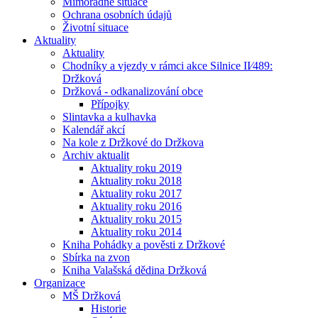
Mimořádné situace
Ochrana osobních údajů
Životní situace
Aktuality
Aktuality
Chodníky a vjezdy v rámci akce Silnice II⁄489:
Držková
Držková - odkanalizování obce
Přípojky
Slintavka a kulhavka
Kalendář akcí
Na kole z Držkové do Držkova
Archiv aktualit
Aktuality roku 2019
Aktuality roku 2018
Aktuality roku 2017
Aktuality roku 2016
Aktuality roku 2015
Aktuality roku 2014
Kniha Pohádky a pověsti z Držkové
Sbírka na zvon
Kniha Valašská dědina Držková
Organizace
MŠ Držková
Historie