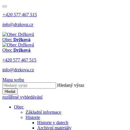
+420 577 467 515
info@drzkova.cz
Obec
Držková
Obec
Držková
+420 577 467 515
info@drzkova.cz
Mapa webu
Hledaný výraz
Hledat
rozšířené vyhledávání
Obec
Základní informace
Historie
Historie v datech
Archivní materiály