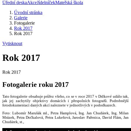
Úřední deska
Akce
Jídelníček
Mateřská škola
Úvodní stránka
Galerie
Fotogalerie
Rok 2017
Rok 2017
Vytisknout
Rok 2017
Rok 2017
Fotogalerie roku 2017
Tato fotogalerie obsahuje průřez všeho, co se v roce 2017 v Držkové událo tak,
jak jej zachytily objektivy domácích i přespolních fotografů. Podrobnější
fotodokumentaci daných akcí naleznete v jednotlivých v pododkazech.
Foto: Lubomír Marušák ml., Petra Hamplová, Ing. Jan Chudárek, Ing. Milan
Mrázek, Petra Dočkalová, Petra Lukešová, Jaroslav Pařenica, David Flám, Jan
Chudárek, st.,