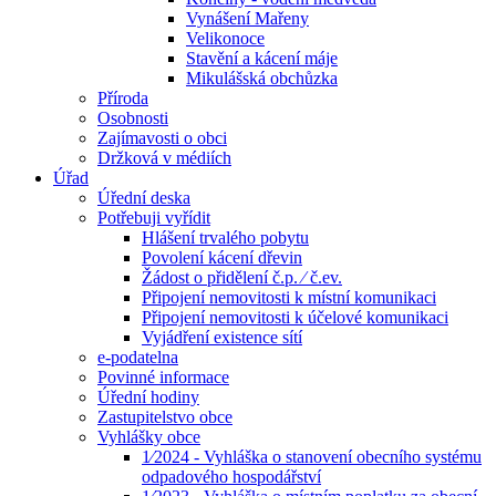
Vynášení Mařeny
Velikonoce
Stavění a kácení máje
Mikulášská obchůzka
Příroda
Osobnosti
Zajímavosti o obci
Držková v médiích
Úřad
Úřední deska
Potřebuji vyřídit
Hlášení trvalého pobytu
Povolení kácení dřevin
Žádost o přidělení č.p. ⁄ č.ev.
Připojení nemovitosti k místní komunikaci
Připojení nemovitosti k účelové komunikaci
Vyjádření existence sítí
e-podatelna
Povinné informace
Úřední hodiny
Zastupitelstvo obce
Vyhlášky obce
1⁄2024 - Vyhláška o stanovení obecního systému
odpadového hospodářství