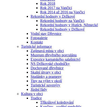
Rok 2018
Rok 2017 na Vančici
Rok 2014 až 2016 na Vančici
Rekordní hodnoty v Držkové
Rekordní hodnoty na Vančici
Rekordní hodnoty v Hutích, Německé
Rekordní hodnoty v Držkové
Vodní stav Dřevnice
Fotogalerie
Kontakt
Turistické informace
Zajímavá místa v obci
Muzeum dřevěného porculánu
Expozice karpatského salašnictví
NS Držkovské chodníčky
Dochované dřevěnice
Skalní útvary v obci
Studánky a prameny
Tipy na výlet v okolí
Turistické suvenýry
Jízdní řády
Kultura v obci
Tradice
Tříkrálové koledování
Končiny - vodění medvěda