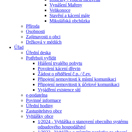
Vynášení Mařeny
Velikonoce
Stavění a kácení máje
Mikulášská obchůzka
Příroda
Osobnosti
Zajímavosti o obci
Držková v médiích
Úřad
Úřední deska
Potřebuji vyřídit
Hlášení trvalého pobytu
Povolení kácení dřevin
Žádost o přidělení č.p. ⁄ č.ev.
Připojení nemovitosti k místní komunikaci
Připojení nemovitosti k účelové komunikaci
Vyjádření existence sítí
e-podatelna
Povinné informace
Úřední hodiny
Zastupitelstvo obce
Vyhlášky obce
1⁄2024 - Vyhláška o stanovení obecního systému
odpadového hospodářství