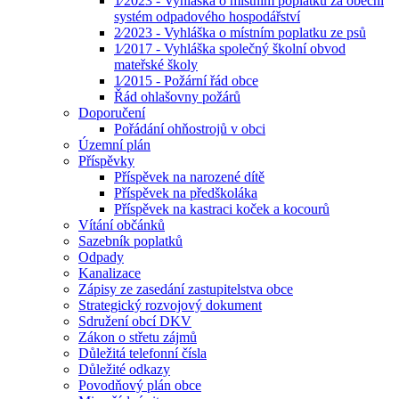
1⁄2023 - Vyhláška o místním poplatku za obecní
systém odpadového hospodářství
2⁄2023 - Vyhláška o místním poplatku ze psů
1⁄2017 - Vyhláška společný školní obvod
mateřské školy
1⁄2015 - Požární řád obce
Řád ohlašovny požárů
Doporučení
Pořádání ohňostrojů v obci
Územní plán
Příspěvky
Příspěvek na narozené dítě
Příspěvek na předškoláka
Příspěvek na kastraci koček a kocourů
Vítání občánků
Sazebník poplatků
Odpady
Kanalizace
Zápisy ze zasedání zastupitelstva obce
Strategický rozvojový dokument
Sdružení obcí DKV
Zákon o střetu zájmů
Důležitá telefonní čísla
Důležité odkazy
Povodňový plán obce