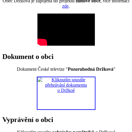
Obec Držková je zapojena do projektu
filmové obce
, více informací
zde
.
Dokument o obci
Dokument České televize "
Pozoruhodná Držková
"
Vyprávění o obci