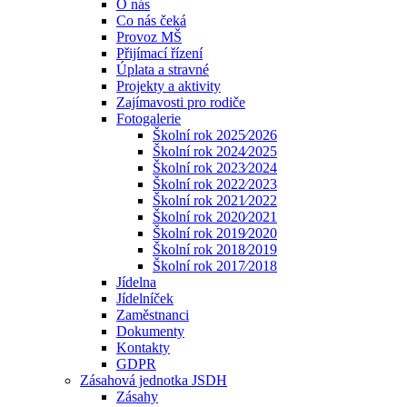
O nás
Co nás čeká
Provoz MŠ
Přijímací řízení
Úplata a stravné
Projekty a aktivity
Zajímavosti pro rodiče
Fotogalerie
Školní rok 2025⁄2026
Školní rok 2024⁄2025
Školní rok 2023⁄2024
Školní rok 2022⁄2023
Školní rok 2021⁄2022
Školní rok 2020⁄2021
Školní rok 2019⁄2020
Školní rok 2018⁄2019
Školní rok 2017⁄2018
Jídelna
Jídelníček
Zaměstnanci
Dokumenty
Kontakty
GDPR
Zásahová jednotka JSDH
Zásahy