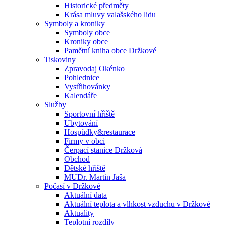
Historické předměty
Krása mluvy valašského lidu
Symboly a kroniky
Symboly obce
Kroniky obce
Pamětní kniha obce Držkové
Tiskoviny
Zpravodaj Okénko
Pohlednice
Vystřihovánky
Kalendáře
Služby
Sportovní hřiště
Ubytování
Hospůdky&restaurace
Firmy v obci
Čerpací stanice Držková
Obchod
Dětské hřiště
MUDr. Martin Jaša
Počasí v Držkové
Aktuální data
Aktuální teplota a vlhkost vzduchu v Držkové
Aktuality
Teplotní rozdíly