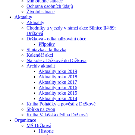
Mimořádné situace
Ochrana osobních údajů
Životní situace
Aktuality
Aktuality
Chodníky a vjezdy v rámci akce Silnice II⁄489:
Držková
Držková - odkanalizování obce
Přípojky
Slintavka a kulhavka
Kalendář akcí
Na kole z Držkové do Držkova
Archiv aktualit
Aktuality roku 2019
Aktuality roku 2018
Aktuality roku 2017
Aktuality roku 2016
Aktuality roku 2015
Aktuality roku 2014
Kniha Pohádky a pověsti z Držkové
Sbírka na zvon
Kniha Valašská dědina Držková
Organizace
MŠ Držková
Historie