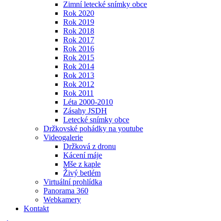
Zimní letecké snímky obce
Rok 2020
Rok 2019
Rok 2018
Rok 2017
Rok 2016
Rok 2015
Rok 2014
Rok 2013
Rok 2012
Rok 2011
Léta 2000-2010
Zásahy JSDH
Letecké snímky obce
Držkovské pohádky na youtube
Videogalerie
Držková z dronu
Kácení máje
Mše z kaple
Živý betlém
Virtuální prohlídka
Panorama 360
Webkamery
Kontakt