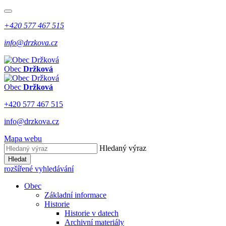
+420 577 467 515
info@drzkova.cz
Obec
Držková
Obec
Držková
+420 577 467 515
info@drzkova.cz
Mapa webu
Hledaný výraz
Hledat
rozšířené vyhledávání
Obec
Základní informace
Historie
Historie v datech
Archivní materiály