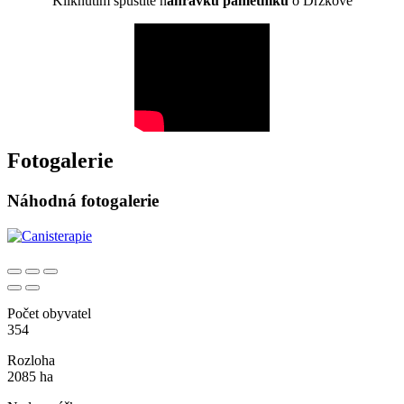
Kliknutím spustíte n
ahrávku pamětníků
o Držkové
Fotogalerie
Náhodná fotogalerie
Počet obyvatel
354
Rozloha
2085 ha