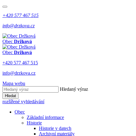
+420 577 467 515
info@drzkova.cz
Obec
Držková
Obec
Držková
+420 577 467 515
info@drzkova.cz
Mapa webu
Hledaný výraz
Hledat
rozšířené vyhledávání
Obec
Základní informace
Historie
Historie v datech
Archivní materiály