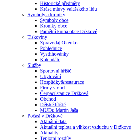
Historické předměty
Krása mluvy valašského lidu
Symboly a kroniky
Symboly obce
Kroniky obce
Pamětní kniha obce Držkové
Tiskoviny
Zpravodaj Okénko
Pohlednice
Vystřihovánky
Kalendáře
Služby
Sportovní hřiště
Ubytování
Hospůdky&restaurace
Firmy v obci
Čerpací stanice Držková
Obchod
Dětské hřiště
MUDr. Martin Jaša
Počasí v Držkové
Aktuální data
Aktuální teplota a vlhkost vzduchu v Držkové
Aktuality
Teplotní rozdíly