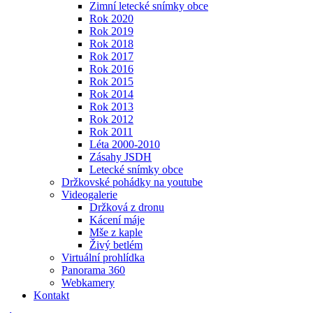
Zimní letecké snímky obce
Rok 2020
Rok 2019
Rok 2018
Rok 2017
Rok 2016
Rok 2015
Rok 2014
Rok 2013
Rok 2012
Rok 2011
Léta 2000-2010
Zásahy JSDH
Letecké snímky obce
Držkovské pohádky na youtube
Videogalerie
Držková z dronu
Kácení máje
Mše z kaple
Živý betlém
Virtuální prohlídka
Panorama 360
Webkamery
Kontakt