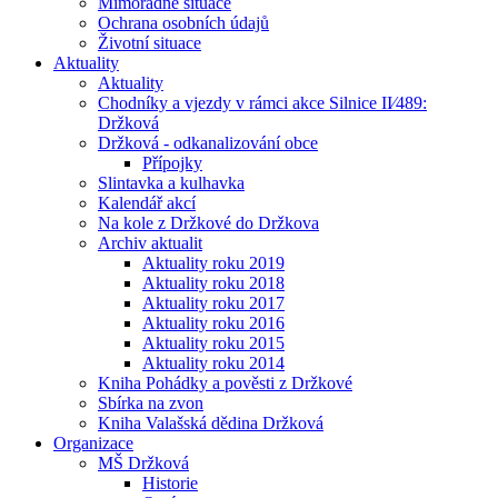
Mimořádné situace
Ochrana osobních údajů
Životní situace
Aktuality
Aktuality
Chodníky a vjezdy v rámci akce Silnice II⁄489:
Držková
Držková - odkanalizování obce
Přípojky
Slintavka a kulhavka
Kalendář akcí
Na kole z Držkové do Držkova
Archiv aktualit
Aktuality roku 2019
Aktuality roku 2018
Aktuality roku 2017
Aktuality roku 2016
Aktuality roku 2015
Aktuality roku 2014
Kniha Pohádky a pověsti z Držkové
Sbírka na zvon
Kniha Valašská dědina Držková
Organizace
MŠ Držková
Historie