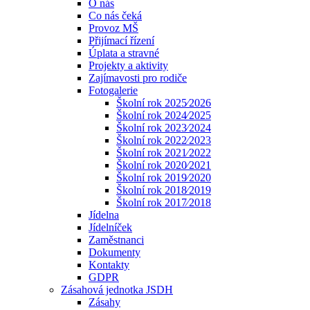
O nás
Co nás čeká
Provoz MŠ
Přijímací řízení
Úplata a stravné
Projekty a aktivity
Zajímavosti pro rodiče
Fotogalerie
Školní rok 2025⁄2026
Školní rok 2024⁄2025
Školní rok 2023⁄2024
Školní rok 2022⁄2023
Školní rok 2021⁄2022
Školní rok 2020⁄2021
Školní rok 2019⁄2020
Školní rok 2018⁄2019
Školní rok 2017⁄2018
Jídelna
Jídelníček
Zaměstnanci
Dokumenty
Kontakty
GDPR
Zásahová jednotka JSDH
Zásahy