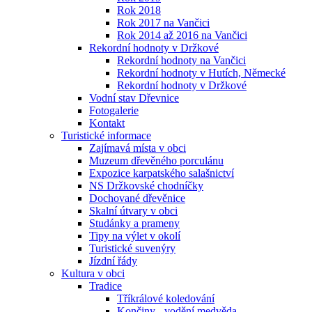
Rok 2018
Rok 2017 na Vančici
Rok 2014 až 2016 na Vančici
Rekordní hodnoty v Držkové
Rekordní hodnoty na Vančici
Rekordní hodnoty v Hutích, Německé
Rekordní hodnoty v Držkové
Vodní stav Dřevnice
Fotogalerie
Kontakt
Turistické informace
Zajímavá místa v obci
Muzeum dřevěného porculánu
Expozice karpatského salašnictví
NS Držkovské chodníčky
Dochované dřevěnice
Skalní útvary v obci
Studánky a prameny
Tipy na výlet v okolí
Turistické suvenýry
Jízdní řády
Kultura v obci
Tradice
Tříkrálové koledování
Končiny - vodění medvěda