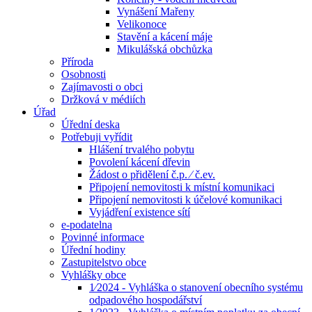
Vynášení Mařeny
Velikonoce
Stavění a kácení máje
Mikulášská obchůzka
Příroda
Osobnosti
Zajímavosti o obci
Držková v médiích
Úřad
Úřední deska
Potřebuji vyřídit
Hlášení trvalého pobytu
Povolení kácení dřevin
Žádost o přidělení č.p. ⁄ č.ev.
Připojení nemovitosti k místní komunikaci
Připojení nemovitosti k účelové komunikaci
Vyjádření existence sítí
e-podatelna
Povinné informace
Úřední hodiny
Zastupitelstvo obce
Vyhlášky obce
1⁄2024 - Vyhláška o stanovení obecního systému
odpadového hospodářství