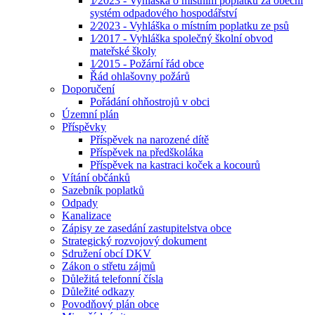
1⁄2023 - Vyhláška o místním poplatku za obecní
systém odpadového hospodářství
2⁄2023 - Vyhláška o místním poplatku ze psů
1⁄2017 - Vyhláška společný školní obvod
mateřské školy
1⁄2015 - Požární řád obce
Řád ohlašovny požárů
Doporučení
Pořádání ohňostrojů v obci
Územní plán
Příspěvky
Příspěvek na narozené dítě
Příspěvek na předškoláka
Příspěvek na kastraci koček a kocourů
Vítání občánků
Sazebník poplatků
Odpady
Kanalizace
Zápisy ze zasedání zastupitelstva obce
Strategický rozvojový dokument
Sdružení obcí DKV
Zákon o střetu zájmů
Důležitá telefonní čísla
Důležité odkazy
Povodňový plán obce