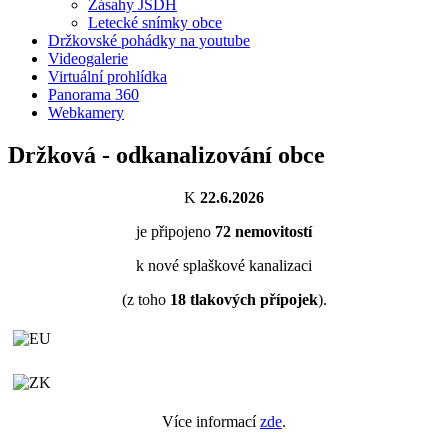
Zásahy JSDH
Letecké snímky obce
Držkovské pohádky na youtube
Videogalerie
Virtuální prohlídka
Panorama 360
Webkamery
Držková - odkanalizování obce
K
22.6.2026
je připojeno
72
nemovitostí
k nové splaškové kanalizaci
(z toho
18
tlakových přípojek
).
Více informací
zde
.